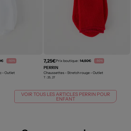
7,25€
0€
Prix boutique :
14,50€
-50%
-50%
PERRIN
nc
- Outlet
Chaussettes - Stretch rouge
- Outlet
T :
25, 27
VOIR TOUS LES ARTICLES PERRIN POUR
ENFANT