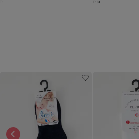
T :
T :
31