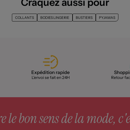
Craquez aussi pour
COLLANTS
BODIES LINGERIE
BUSTIERS
PYJAMAS
Expédition rapide
Shoppin
L'envoi se fait en 24H
Retour faci
 le bon sens de la mode, c'e