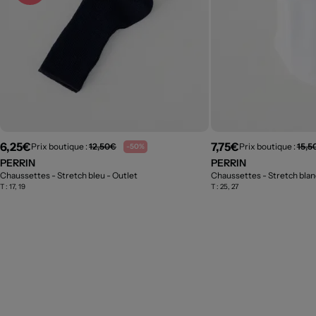
6,25€
7,75€
Prix boutique :
12,50€
Prix boutique :
15,5
-50%
PERRIN
PERRIN
Chaussettes - Stretch bleu
- Outlet
Chaussettes - Stretch bla
T :
17, 19
T :
25, 27