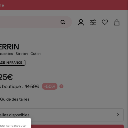
ne
ERRIN
ssettes - Stretch
- Outlet
DE IN FRANCE
,25€
x boutique :
14,50€
-50%
?
Guide des tailles
ailles disponibles
nuer sans accepter