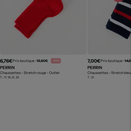
6,76€
7,00€
Prix boutique :
13,50€
Prix boutique :
14,
-50%
PERRIN
PERRIN
Chaussettes - Stretch rouge
- Outlet
Chaussettes - Stretch ble
T :
17, 19, 21, 23
T :
21