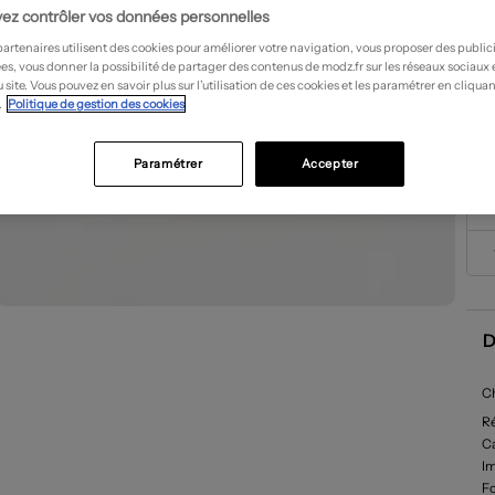
ez contrôler vos données personnelles
partenaires utilisent des cookies pour améliorer votre navigation, vous proposer des public
es, vous donner la possibilité de partager des contenus de modz.fr sur les réseaux sociaux
 site. Vous pouvez en savoir plus sur l’utilisation de ces cookies et les paramétrer en cliquan
.
Politique de gestion des cookies
Paramétrer
Accepter
D
Ch
R
Ca
I
F