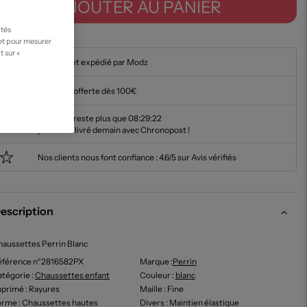
AJOUTER AU PANIER
ités
 et pour mesurer
t sur «
En stock et expédié par Modz
Livraison offerte dès 100€
Il ne vous reste plus que
08:29:21
pour être livré demain avec Chronopost !
Nos clients nous font confiance :
4.6/5 sur Avis vérifiés
escription
aussettes Perrin Blanc
éférence n°2816582PX
Marque :
Perrin
tégorie :
Chaussettes enfant
Couleur
:
blanc
mprimé
: Rayures
Maille
: Fine
orme
: Chaussettes hautes
Divers
: Maintien élastique