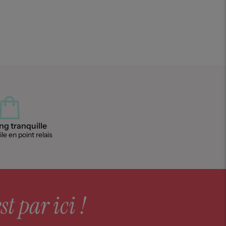
g tranquille
le en point relais
st par ici !