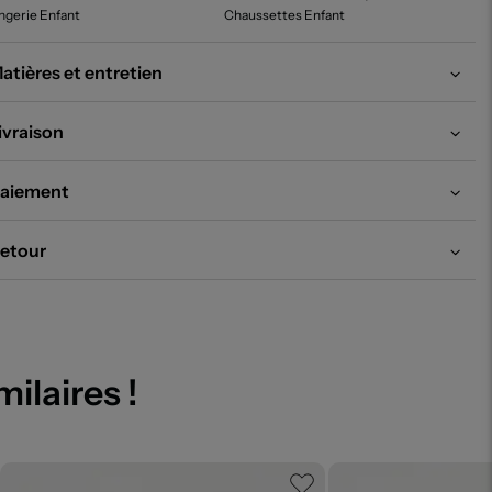
ngerie Enfant
Chaussettes Enfant
atières et entretien
ivraison
aiement
etour
milaires !