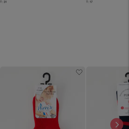
T :
31
T :
17
N