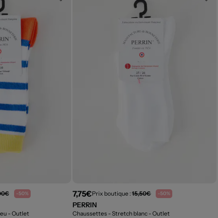
7,75€
00€
Prix boutique :
15,50€
-50%
-50%
PERRIN
leu
- Outlet
Chaussettes - Stretch blanc
- Outlet