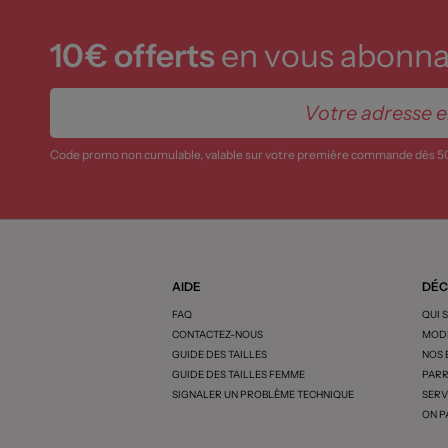
10€ offerts
en vous abonnan
Code promo non cumulable, valable sur votre première commande dès 5
AIDE
DÉC
FAQ
QUI 
CONTACTEZ-NOUS
MODE
GUIDE DES TAILLES
NOS
GUIDE DES TAILLES FEMME
PARR
SIGNALER UN PROBLÈME TECHNIQUE
SERV
ON P