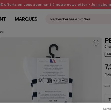
0€ offerts en vous abonnant
à notre newsletter >
Je m'abon
NT
MARQUES
anc
P
Chau
MA
7
Pri
T
Conti