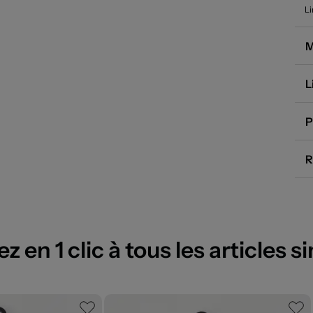
Li
M
L
P
R
 en 1 clic à tous les articles si