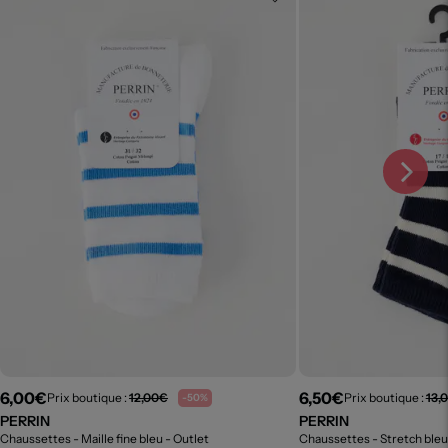
6,00€
6,50€
Prix boutique :
12,00€
Prix boutique :
13,
-50%
PERRIN
PERRIN
Chaussettes - Maille fine bleu
- Outlet
Chaussettes - Stretch ble