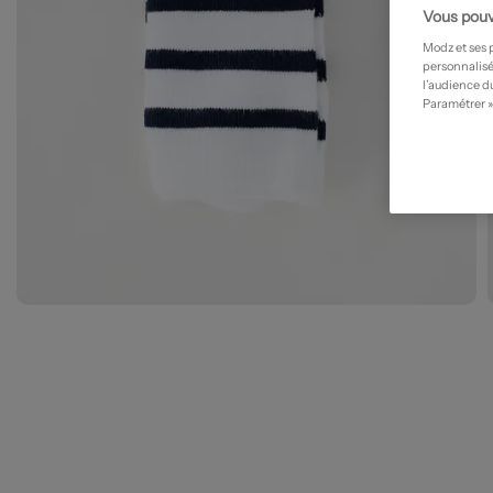
Vous pouv
Modz et ses 
personnalisé
l’audience du
Paramétrer »