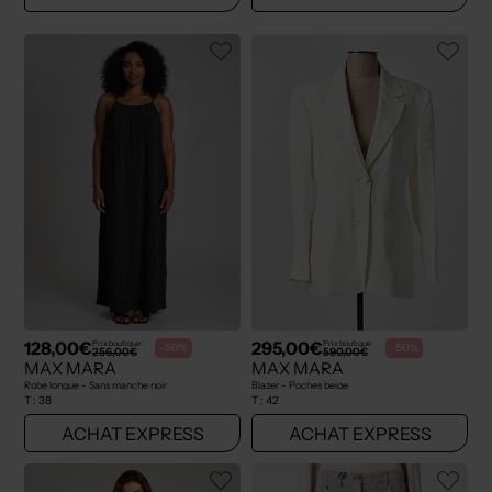
128,00€
295,00€
Prix boutique :
Prix boutique :
-50%
-50%
256,00€
590,00€
MAX MARA
MAX MARA
Robe longue - Sans manche noir
Blazer - Poches beige
T :
38
T :
42
ACHAT EXPRESS
ACHAT EXPRESS