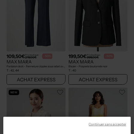
109,50€
199,50€
Prix boutique :
Prix boutique :
-50%
-50%
219,00€
399,00€
MAX MARA
MAX MARA
Pantalon droit - Fermeture zippée sous rabat avec crochet gris
Blazer - Poignets boutonnés noir
T :
42, 44
T :
40
ACHAT EXPRESS
ACHAT EXPRESS
NEW
Continuer sans accepter