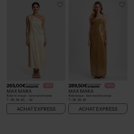
265,00€
289,50€
Prix boutique :
Prix boutique :
-50%
-50%
530,00€
579,00€
MAX MARA
MAX MARA
Robe mi-longue - Sans manche beige
Robe longue - Sans manche orange
T :
36, 38, 40, ... 42
T :
36, 38, 42
ACHAT EXPRESS
ACHAT EXPRESS