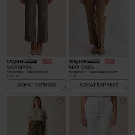
172,50€
125,00€
Prix boutique :
Prix boutique :
-50%
-50%
345,00€
250,00€
MAX MARA
MAX MARA
Pantalon droit - Tissage crêpe noir
Pantalon slim - Tissage popeline marron
T :
40, 42
T :
44
ACHAT EXPRESS
ACHAT EXPRESS