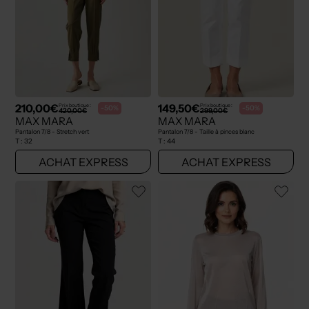
210,00€
149,50€
Prix boutique :
Prix boutique :
-50%
-50%
420,00€
299,00€
MAX MARA
MAX MARA
Pantalon 7/8 - Stretch vert
Pantalon 7/8 - Taille à pinces blanc
T :
32
T :
44
ACHAT EXPRESS
ACHAT EXPRESS