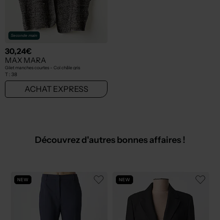
Seconde main
30,24€
MAX MARA
Gilet manches courtes - Col châle gris
T :
38
ACHAT EXPRESS
Découvrez d'autres bonnes affaires !
NEW
NEW