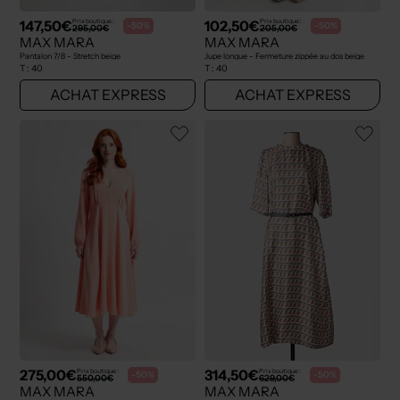
147,50€
102,50€
Prix boutique :
Prix boutique :
-50%
-50%
295,00€
205,00€
MAX MARA
MAX MARA
Pantalon 7/8 - Stretch beige
Jupe longue - Fermeture zippée au dos beige
T :
40
T :
40
ACHAT EXPRESS
ACHAT EXPRESS
275,00€
314,50€
Prix boutique :
Prix boutique :
-50%
-50%
550,00€
629,00€
MAX MARA
MAX MARA