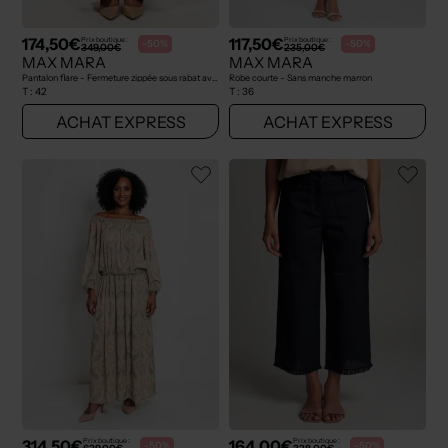
174,50€
117,50€
Prix boutique :
Prix boutique :
-50%
-50%
349,00€
235,00€
MAX MARA
MAX MARA
Pantalon flare - Fermeture zippée sous rabat avec crochet marron
Robe courte - Sans manche marron
T :
42
T :
36
ACHAT EXPRESS
ACHAT EXPRESS
314,50€
164,00€
Prix boutique :
Prix boutique :
-50%
-50%