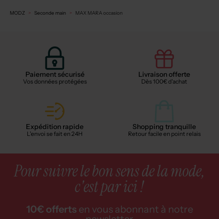
MODZ
Seconde main
MAX MARA occasion
Paiement sécurisé
Livraison offerte
Vos données protégées
Dès 100€ d'achat
Expédition rapide
Shopping tranquille
L'envoi se fait en 24H
Retour facile en point relais
Pour suivre le bon sens de la mode,
c'est par ici !
10€ offerts
en vous abonnant à notre