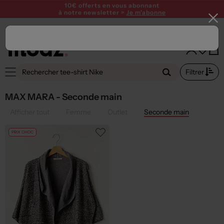
SUMMER PARTY ! Profitez de 15€ offerts dès 120€ avec le code
SUMMER26
10€ offerts en vous abonnant
à notre newsletter >
Je m'abonne
Filtrer
MAX MARA - Seconde main
Afficher tout
Femme
Outlet
Seconde main
PRIX CHOC