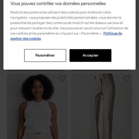
Vous pouvez contrôler vos données personnelles
Modz et ses partenaires utilisent des cookies pour améliorer votre
navigation, vous proposer des publicités personnalisées, vous donner la
possibilité de partager des contenus de modz.fr sur les réseaux sociaux et
pour mesurer l’audience du site. Vous pouvez en savoir plus sur l’utilisation de
ces cookies et les paramétrer en cliquant sur « Paramétrer ».
Politique de
gestion des cookies
127,50€
130,00€
Prix boutique :
Prix boutique :
-50%
-50%
255,00€
260,00€
MAX MARA
MAX MARA
Blazer - Poches beige
Top - Coupe fluide beige
Paramétrer
Accepter
T :
36
T :
38
ACHAT EXPRESS
ACHAT EXPRESS