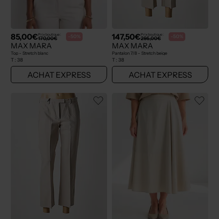
85,00€
147,50€
Prix boutique :
Prix boutique :
-50%
-50%
170,00€
295,00€
MAX MARA
MAX MARA
Top - Stretch blanc
Pantalon 7/8 - Stretch beige
T :
38
T :
38
ACHAT EXPRESS
ACHAT EXPRESS