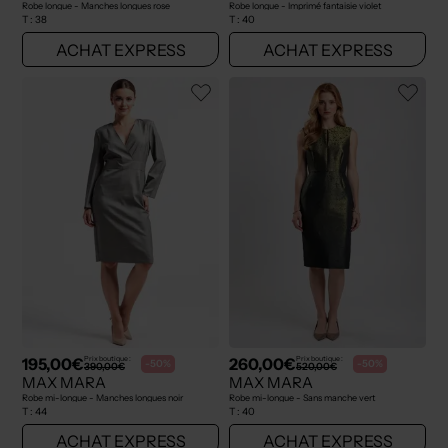
Robe longue - Manches longues rose
Robe longue - Imprimé fantaisie violet
T :
38
T :
40
ACHAT EXPRESS
ACHAT EXPRESS
195,00€
260,00€
Prix boutique :
Prix boutique :
-50%
-50%
390,00€
520,00€
MAX MARA
MAX MARA
Robe mi-longue - Manches longues noir
Robe mi-longue - Sans manche vert
T :
44
T :
40
ACHAT EXPRESS
ACHAT EXPRESS