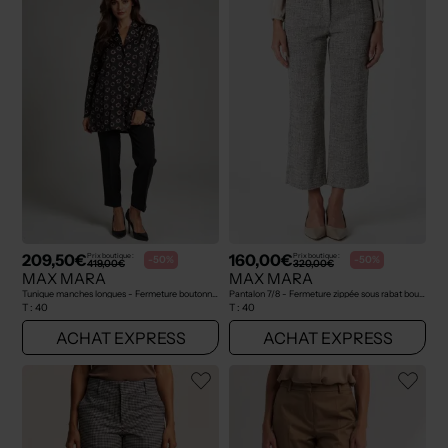
209,50€
160,00€
Prix boutique :
Prix boutique :
-50%
-50%
419,00€
320,00€
MAX MARA
MAX MARA
Tunique manches longues - Fermeture boutonnée sur le devant noir
Pantalon 7/8 - Fermeture zippée sous rabat boutonné noir
T :
40
T :
40
ACHAT EXPRESS
ACHAT EXPRESS