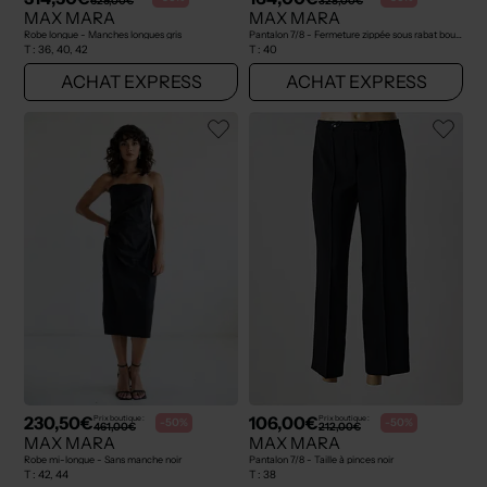
629,00€
328,00€
MAX MARA
MAX MARA
Robe longue - Manches longues gris
Pantalon 7/8 - Fermeture zippée sous rabat boutonné bleu
T :
36, 40, 42
T :
40
ACHAT EXPRESS
ACHAT EXPRESS
230,50€
106,00€
Prix boutique :
Prix boutique :
-50%
-50%
461,00€
212,00€
MAX MARA
MAX MARA
Robe mi-longue - Sans manche noir
Pantalon 7/8 - Taille à pinces noir
T :
42, 44
T :
38