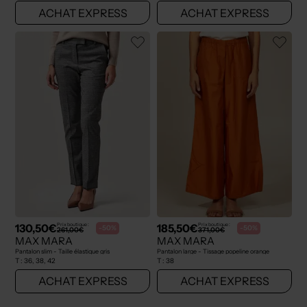
ACHAT EXPRESS
ACHAT EXPRESS
130,50€
185,50€
Prix boutique :
Prix boutique :
-50%
-50%
261,00€
371,00€
MAX MARA
MAX MARA
Pantalon slim - Taille élastique gris
Pantalon large - Tissage popeline orange
T :
36, 38, 42
T :
38
ACHAT EXPRESS
ACHAT EXPRESS