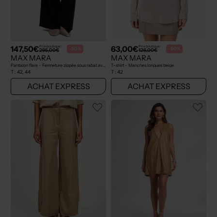
147,50€
63,00€
Prix boutique :
Prix boutique :
-50%
-50%
295,00€
126,00€
MAX MARA
MAX MARA
Pantalon flare - Fermeture zippée sous rabat avec crochet noir
T-shirt - Manches longues beige
T :
42, 44
T :
42
ACHAT EXPRESS
ACHAT EXPRESS