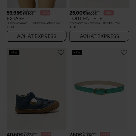
59,95€
25,00€
Prix boutique :
Prix boutique :
-50%
-50%
119,90€
50,00€
EXTASE
TOUT EN TETE
Culotte gainante - Effet matière satinée noir
Accessoire pour cheveux - Bandeau rose
T :
44
T :
TU
ACHAT EXPRESS
ACHAT EXPRESS
NEW
NEW
40,50€
7,50€
Prix boutique :
Prix boutique :
-50%
-50%
81,00€
14,99€