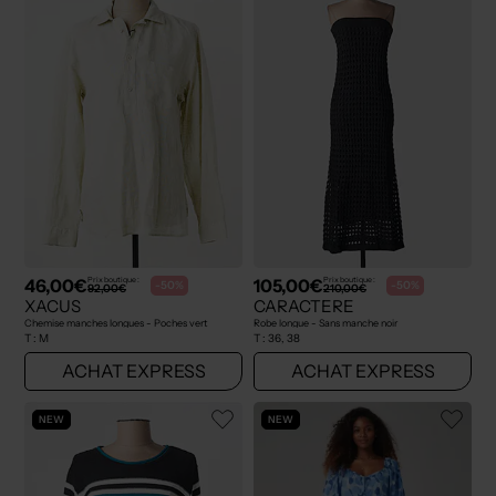
46,00€
105,00€
Prix boutique :
Prix boutique :
-50%
-50%
92,00€
210,00€
XACUS
CARACTERE
Chemise manches longues - Poches vert
Robe longue - Sans manche noir
T :
M
T :
36, 38
ACHAT EXPRESS
ACHAT EXPRESS
NEW
NEW