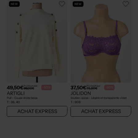
NEW
NEW
49,50€
37,50€
Prix boutique :
Prix boutique :
-50%
-50%
99,00€
75,00€
ARTIGLI
JOLIDON
Pull - Coupe droite beige
Soutien-gorge - Légère et transparente violet
T :
36, 40
T :
90B
ACHAT EXPRESS
ACHAT EXPRESS