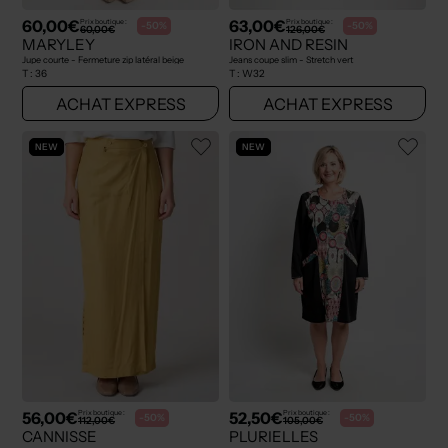
60,00€
63,00€
Prix boutique :
Prix boutique :
-50%
-50%
60,00€
126,00€
MARYLEY
IRON AND RESIN
Jupe courte - Fermeture zip latéral beige
Jeans coupe slim - Stretch vert
T :
36
T :
W32
ACHAT EXPRESS
ACHAT EXPRESS
NEW
NEW
56,00€
52,50€
Prix boutique :
Prix boutique :
-50%
-50%
112,00€
105,00€
CANNISSE
PLURIELLES