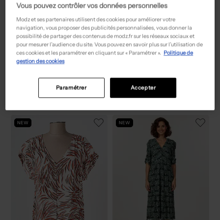
Vous pouvez contrôler vos données personnelles
Modz et ses partenaires utilisent des cookies pour améliorer votre
navigation, vous proposer des publicités personnalisées, vous donner la
possibilité de partager des contenus de modz.fr sur les réseaux sociaux et
pour mesurer l’audience du site. Vous pouvez en savoir plus sur l’utilisation de
ces cookies et les paramétrer en cliquant sur « Paramétrer ».
Politique de
gestion des cookies
34,50€
24,50€
Prix boutique :
Prix boutique :
-50%
-50%
69,00€
49,00€
HALOGENE
NIKI MODE
Blazer - Poches marron
Pull - Tissage chiné bleu
T :
38, 40, 46
T :
42
Paramétrer
Accepter
ACHAT EXPRESS
ACHAT EXPRESS
NEW
NEW