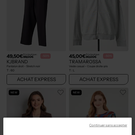
49,50€
45,00€
Prix boutique :
Prix boutique :
-50%
-50%
99,00€
90,00€
KJBRAND
TRAMAROSSA
Pantalon droit - Stretch noir
Veste casual - Coupe droite gris
T :
60
T :
L
ACHAT EXPRESS
ACHAT EXPRESS
NEW
NEW
Continuer sans accepter