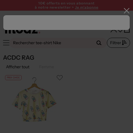
SUMMER26
10€ offerts en vous abonnant
à notre newsletter >
Je m'abonne
Filtrer
ACDC RAG
Afficher tout
Femme
PRIX CHOC