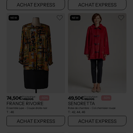
ACHAT EXPRESS
ACHAT EXPRESS
NEW
NEW
74,50€
49,50€
Prix boutique :
Prix boutique :
-50%
-50%
149,00€
99,00€
FRANCE RIVOIRE
SENORETTA
Ensemble jupe - Coupe droite noir
Robe de chambre - Col chemisier rouge
T :
46
T :
42, 44, 46
ACHAT EXPRESS
ACHAT EXPRESS