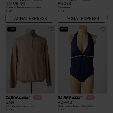
NATURINO
PIECES
Bottillons - Fermeture scratch bleu
Ceinture vert
T :
20
T :
42
ACHAT EXPRESS
ACHAT EXPRESS
NEW
NEW
74,50€
34,96€
Prix boutique :
Prix boutique :
-50%
-50%
149,00€
69,90€
GANT
ADMAS
Pull - Manches longues beige
Maillot de bain 1 pièce - Stretch bleu
T :
XXL
T :
44