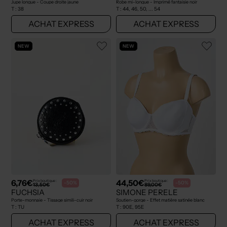
Jupe longue - Coupe droite jaune
Robe mi-longue - Imprimé fantaisie noir
T :
38
T :
44, 46, 50, ... 54
ACHAT EXPRESS
ACHAT EXPRESS
NEW
NEW
6,76€
44,50€
Prix boutique :
Prix boutique :
-50%
-50%
13,50€
89,00€
FUCHSIA
SIMONE PERELE
Porte-monnaie - Tissage simili-cuir noir
Soutien-gorge - Effet matière satinée blanc
T :
TU
T :
90E, 95E
ACHAT EXPRESS
ACHAT EXPRESS