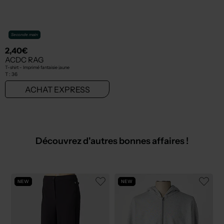
Seconde main
2,40€
ACDC RAG
T-shirt - Imprimé fantaisie jaune
T :
36
ACHAT EXPRESS
Découvrez d'autres bonnes affaires !
NEW
NEW