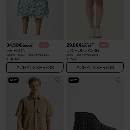
34,50€
29,88€
Prix boutique :
Prix boutique :
-50%
-50%
69,00€
59,75€
GRIFFON
U.S. POLO ASSN
Jupe mi-longue - Taille normale bleu
Short - Taille normale blanc
T :
46, 50
T :
W28
ACHAT EXPRESS
ACHAT EXPRESS
NEW
NEW