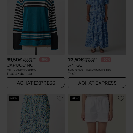
39,50€
22,50€
Prix boutique :
Prix boutique :
-50%
-50%
79,00€
45,00€
CAPUCCINO
AN' GE
Pull - Coupe cintrée bleu
Robe longue - Tissage popeline bleu
T :
40, 42, 46, ... 48
T :
40
ACHAT EXPRESS
ACHAT EXPRESS
NEW
NEW