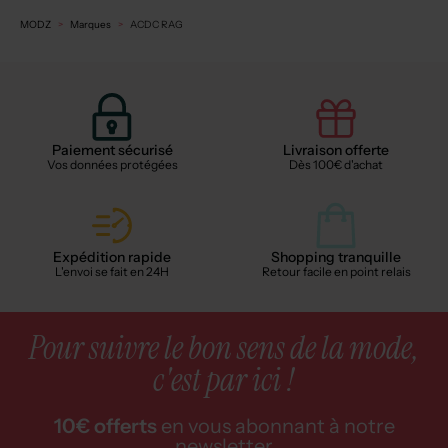
MODZ
Marques
ACDC RAG
Paiement sécurisé
Livraison offerte
Vos données protégées
Dès 100€ d'achat
Expédition rapide
Shopping tranquille
L'envoi se fait en 24H
Retour facile en point relais
Pour suivre le bon sens de la mode,
c'est par ici !
10€ offerts
en vous abonnant à notre
newsletter