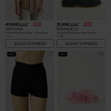
41,00€
21,50€
Prix boutique :
Prix boutique :
-50%
-50%
82,00€
43,00€
DAYTONA
EMANUELA
Chemise manches courtes - Poches beige
Chaussons/Pantoufles - Bout rond bleu
T :
L
T :
36
ACHAT EXPRESS
ACHAT EXPRESS
NEW
NEW