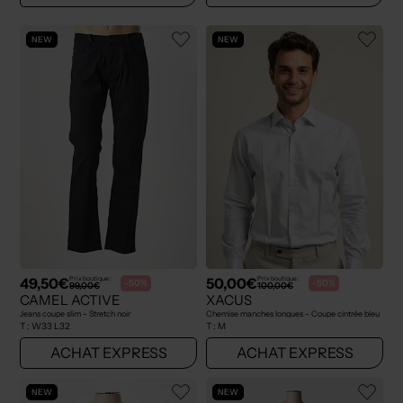
NEW
NEW
49,50€
50,00€
Prix boutique :
Prix boutique :
-50%
-50%
99,00€
100,00€
CAMEL ACTIVE
XACUS
Jeans coupe slim - Stretch noir
Chemise manches longues - Coupe cintrée bleu
T :
W33 L32
T :
M
ACHAT EXPRESS
ACHAT EXPRESS
NEW
NEW