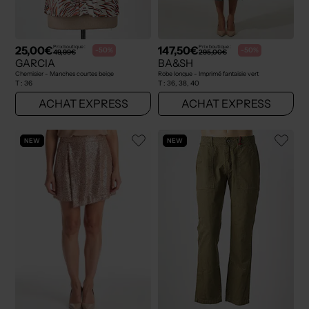
25,00€
147,50€
Prix boutique :
Prix boutique :
-50%
-50%
49,99€
295,00€
GARCIA
BA&SH
Chemisier - Manches courtes beige
Robe longue - Imprimé fantaisie vert
T :
36
T :
36, 38, 40
ACHAT EXPRESS
ACHAT EXPRESS
NEW
NEW