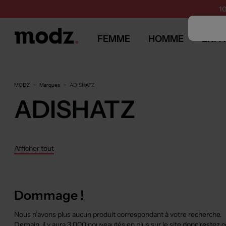
1
FEMME
HOMME
ENFA
MODZ
Marques
ADISHATZ
ADISHATZ
Afficher tout
Dommage !
Nous n’avons plus aucun produit correspondant à votre recherche.
Demain, il y aura
3 000 nouveautés
en plus sur le site donc restez 