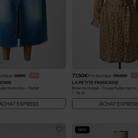
77,50€
outique :
59,99€
Prix boutique :
155,00€
-50%
-50
DENIM
LA PETITE FRANCAISE
upe droite bleu
- Outlet
Robe mi-longue - Coupe fluide marron
T :
38, 40
ACHAT EXPRESS
ACHAT EXPRES
NEW