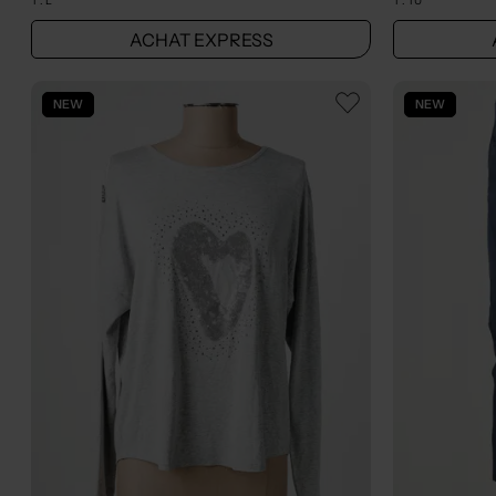
T :
L
T :
TU
ACHAT EXPRESS
NEW
NEW