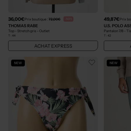
36,00€
49,87€
Prix boutique :
72,00€
Prix bo
-50%
THOMAS RABE
U.S. POLO AS
Top - Stretch gris
- Outlet
Pantalon 7/8 - T
T :
44
T :
42
ACHAT EXPRESS
NEW
NEW