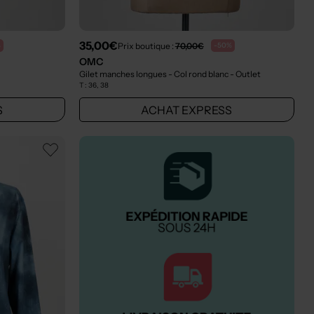
35,00€
Prix boutique :
70,00€
%
-50%
OMC
Gilet manches longues - Col rond blanc
- Outlet
T :
36, 38
S
ACHAT EXPRESS