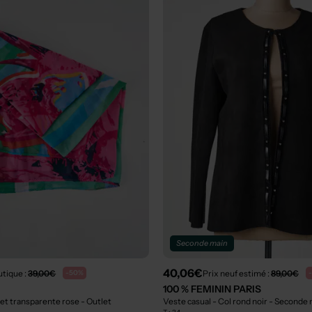
Seconde main
40,06€
utique :
39,00€
Prix neuf estimé :
89,00€
-50%
100 % FEMININ PARIS
 et transparente rose
- Outlet
Veste casual - Col rond noir
- Seconde 