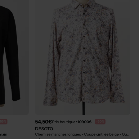
54,50€
Prix boutique :
109,00€
-55%
-50%
DESOTO
main
Chemise manches longues - Coupe cintrée beige
- Outlet