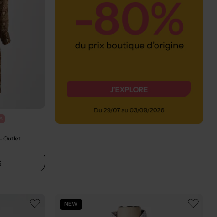
%
- Outlet
S
NEW