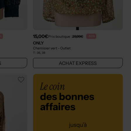
15,00€
Prix boutique :
29,99€
%
-50%
ONLY
Chemisier vert
- Outlet
T :
36, 38
S
ACHAT EXPRESS