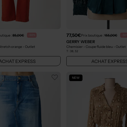
77,50€
outique :
85,00€
Prix boutique :
155,00€
-50%
-50
GERRY WEBER
 Stretch orange
- Outlet
Chemisier - Coupe fluide bleu
- Outlet
T :
38, 52
ACHAT EXPRESS
ACHAT EXPRES
NEW