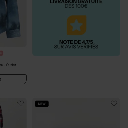
0%
leu
- Outlet
S
NEW