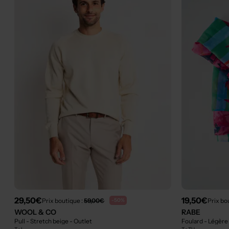
29,50€
19,50€
Prix boutique :
59,00€
Prix bo
-50%
WOOL & CO
RABE
Pull - Stretch beige
- Outlet
Foulard - Légère