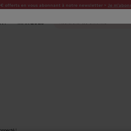
0€ offerts en vous abonnant
à notre newsletter >
Je m'abon
NT
MARQUES
connecté !