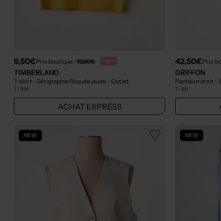
9,50€
42,50€
Prix boutique :
19,00€
Prix b
-50%
TIMBERLAND
GRIFFON
T-shirt - Sérigraphie floquée jaune
- Outlet
Pantalon droit -
T :
9 M
T :
50
ACHAT EXPRESS
NEW
NEW