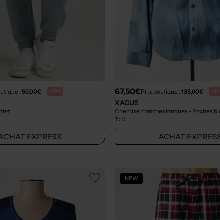
67,50€
outique :
50,00€
Prix boutique :
135,00€
-50%
-5
XACUS
tlet
Chemise manches longues - Poches b
T :
M
ACHAT EXPRESS
ACHAT EXPRES
NEW