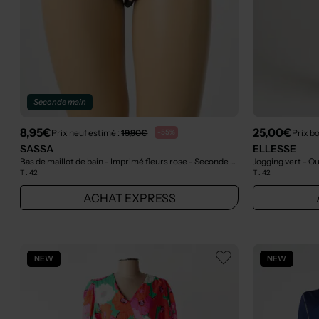
Seconde main
8,95€
25,00€
Prix neuf estimé :
19,90€
Prix b
-55%
SASSA
ELLESSE
Bas de maillot de bain - Imprimé fleurs rose
- Seconde main
Jogging vert
- Ou
T :
42
T :
42
ACHAT EXPRESS
NEW
NEW