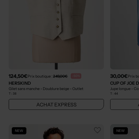
124,50€
30,00€
Prix boutique :
249,00€
Prix b
-50%
HERSKIND
CUP OF JOE 
Gilet sans manche - Doublure beige
- Outlet
Jupe longue - Co
T :
38
T :
44
ACHAT EXPRESS
NEW
NEW