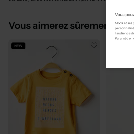
Vous pouv
Vous aimerez sûrement
Modz et ses 
personnalisé
l’audience du
Paramétrer »
NEW
NEW