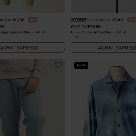
37,50€
utique :
99,75€
Prix boutique :
75,00€
-50%
-50
SN
GUY DUBOUIS
issage popeline bleu
- Outlet
Pull - Coupe cintrée bleu
- Outlet
T :
48
ACHAT EXPRESS
ACHAT EXPRES
NEW