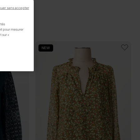
nuer sans accepter
ités
 et pour mesurer
t sur «
NEW