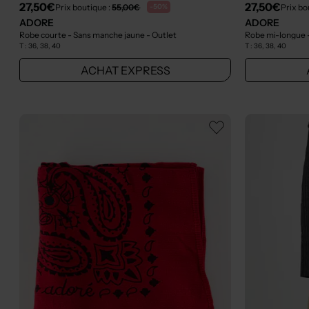
27,50€
27,50€
Prix boutique :
55,00€
Prix bo
-50%
ADORE
ADORE
Robe courte - Sans manche jaune
- Outlet
Robe mi-longue -
T :
36, 38, 40
T :
36, 38, 40
ACHAT EXPRESS