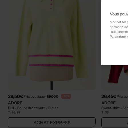
Vous pouv
Modz et ses 
personnalisé
l’audience du
Paramétrer »
29,50€
26,45€
Prix boutique :
59,00€
Prix bo
-50%
ADORE
ADORE
Pull - Coupe droite vert
- Outlet
Sweat-shirt - Sé
T :
36, 38
T :
36
ACHAT EXPRESS