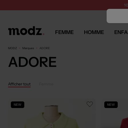
SUMMER 
1
FEMME
HOMME
ENFA
MODZ
Marques
ADORE
ADORE
Afficher tout
Femme
NEW
NEW