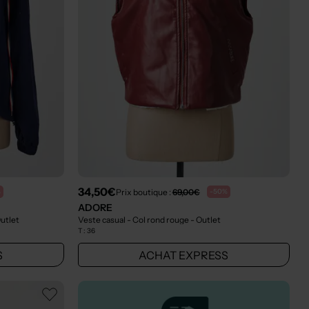
34,50€
Prix boutique :
69,00€
%
-50%
ADORE
Outlet
Veste casual - Col rond rouge
- Outlet
T :
36
S
ACHAT EXPRESS