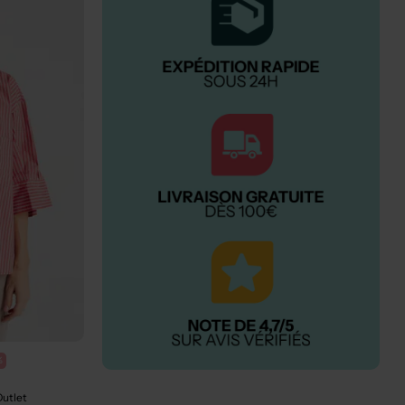
%
Outlet