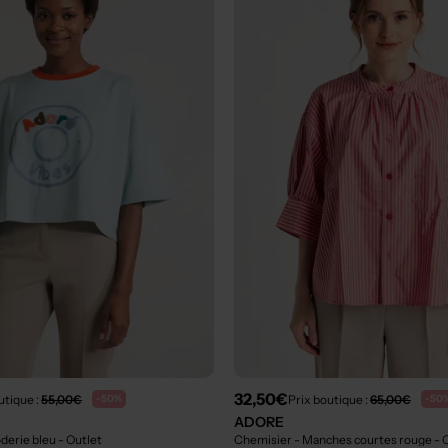
32,50€
utique :
55,00€
Prix boutique :
65,00€
-50%
-50
ADORE
oderie bleu
- Outlet
Chemisier - Manches courtes rouge
- 