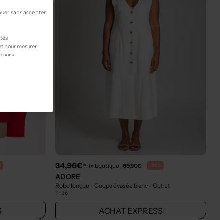
nuer sans accepter
ités
 et pour mesurer
t sur «
34,96€
Prix boutique :
69,90€
%
-50%
ADORE
Robe longue - Coupe évasée blanc
- Outlet
T :
36
S
ACHAT EXPRESS