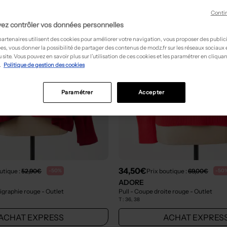
Conti
ez contrôler vos données personnelles
partenaires utilisent des cookies pour améliorer votre navigation, vous proposer des public
es, vous donner la possibilité de partager des contenus de modz.fr sur les réseaux sociaux
 site. Vous pouvez en savoir plus sur l’utilisation de ces cookies et les paramétrer en cliquan
.
Politique de gestion des cookies
Paramétrer
Accepter
34,50€
utique :
52,90€
Prix boutique :
69,00€
-50%
-50
ADORE
rigraphie rouge
- Outlet
Pull - Coupe droite rouge
- Outlet
T :
36, 38
ACHAT EXPRESS
ACHAT EXPRES