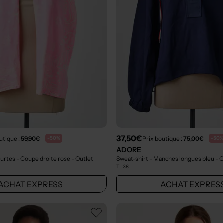
37,50€
utique :
59,90€
Prix boutique :
75,00€
-50%
-50
ADORE
urtes - Coupe droite rose
- Outlet
Sweat-shirt - Manches longues bleu
- 
T :
38
ACHAT EXPRESS
ACHAT EXPRES