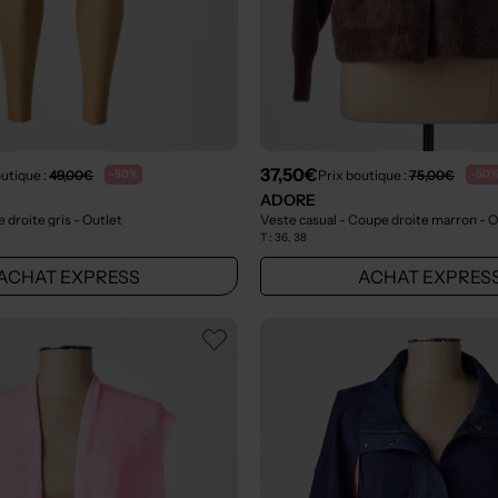
37,50€
outique :
49,00€
Prix boutique :
75,00€
-50%
-50
ADORE
 droite gris
- Outlet
Veste casual - Coupe droite marron
- O
T :
36, 38
ACHAT EXPRESS
ACHAT EXPRES