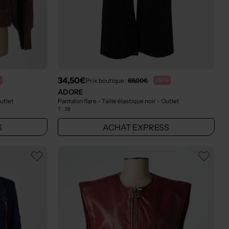
34,50€
Prix boutique :
69,00€
%
-50%
ADORE
utlet
Pantalon flare - Taille élastique noir
- Outlet
T :
38
S
ACHAT EXPRESS