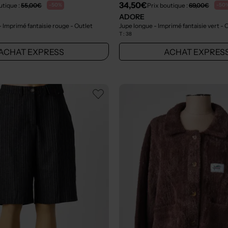
34,50€
utique :
55,00€
Prix boutique :
69,00€
-50%
-50
ADORE
 Imprimé fantaisie rouge
- Outlet
Jupe longue - Imprimé fantaisie vert
- 
T :
38
ACHAT EXPRESS
ACHAT EXPRES