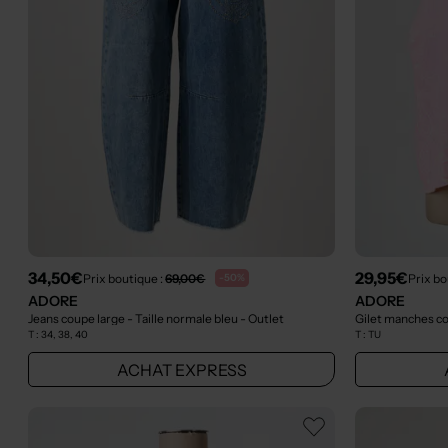
34,50€
29,95€
Prix boutique :
69,00€
Prix bo
-50%
ADORE
ADORE
Jeans coupe large - Taille normale bleu
- Outlet
Gilet manches co
T :
34, 38, 40
T :
TU
ACHAT EXPRESS