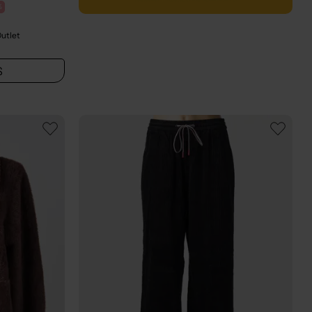
%
Outlet
S