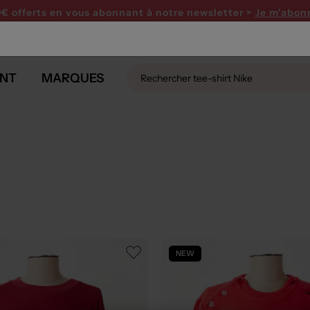
PARTY ! Profitez de 15€ offerts dès 120€ avec le code 
0€ offerts en vous abonnant
à notre newsletter >
Je m'abon
NT
MARQUES
NEW