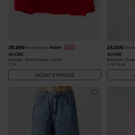
29,26€
24,50€
Prix boutique :
58,50€
Prix b
-50%
ADORE
ADORE
Echarpe - Stretch rouge
- Outlet
Bermuda - Coupe
T :
TU
T :
36, 38, 40
ACHAT EXPRESS