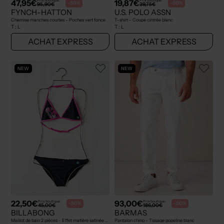
47,95€
19,87€
Prix boutique :
Prix boutique :
-50%
-50%
95,90€
39,75€
FYNCH-HATTON
U.S. POLO ASSN
Chemise manches courtes - Poches vert fonce
T-shirt - Coupe cintrée blanc
T :
L
T :
L
ACHAT EXPRESS
ACHAT EXPRESS
NEW
NEW
22,50€
93,00€
Prix boutique :
Prix boutique :
-50%
-50%
45,00€
186,00€
BILLABONG
BARMAS
Maillot de bain 2 pièces - Effet matière satinée noir
Pantalon chino - Tissage popeline blanc