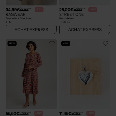
34,99€
25,00€
Prix boutique :
Prix boutique :
-50%
-50%
69,99€
49,99€
RAGWEAR
STREET ONE
Sweat-shirt - Stretch vert
Bermuda bleu
T :
M
T :
36, 48
ACHAT EXPRESS
ACHAT EXPRESS
NEW
NEW
55,50€
11,45€
Prix boutique :
Prix boutique :
-50%
-50%
111,00€
22,90€