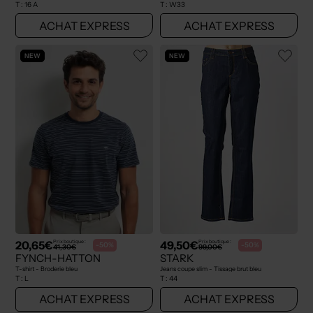
T :
16 A
T :
W33
ACHAT EXPRESS
ACHAT EXPRESS
NEW
NEW
20,65€
49,50€
Prix boutique :
Prix boutique :
-50%
-50%
41,30€
99,00€
FYNCH-HATTON
STARK
T-shirt - Broderie bleu
Jeans coupe slim - Tissage brut bleu
T :
L
T :
44
ACHAT EXPRESS
ACHAT EXPRESS