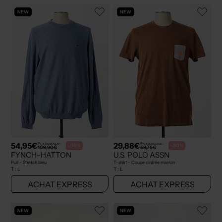
NEW
NEW
54,95€
29,88€
Prix boutique :
Prix boutique :
-50%
-50%
109,90€
59,75€
FYNCH-HATTON
U.S. POLO ASSN
Pull - Stretch bleu
T-shirt - Coupe cintrée marron
T :
L
T :
L
ACHAT EXPRESS
ACHAT EXPRESS
NEW
NEW