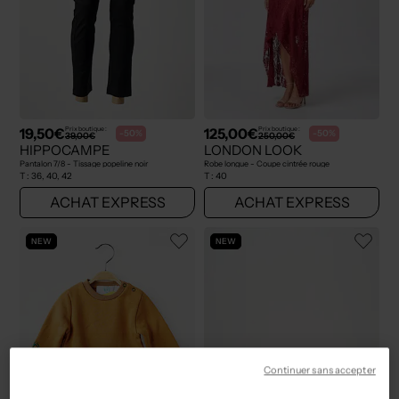
19,50€
125,00€
Prix boutique :
Prix boutique :
-50%
-50%
39,00€
250,00€
HIPPOCAMPE
LONDON LOOK
Pantalon 7/8 - Tissage popeline noir
Robe longue - Coupe cintrée rouge
T :
36, 40, 42
T :
40
ACHAT EXPRESS
ACHAT EXPRESS
NEW
NEW
Continuer sans accepter