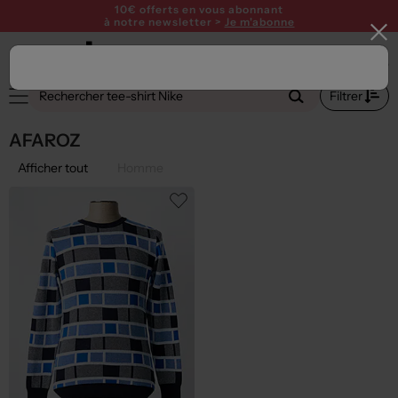
10€ offerts en vous abonnant
à notre newsletter >
Je m'abonne
Filtrer
AFAROZ
Afficher tout
Homme