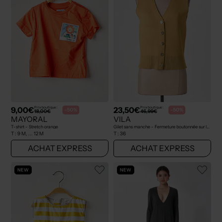
9,00€
23,50€
Prix boutique :
Prix boutique :
-50%
-50%
18,00€
46,99€
MAYORAL
VILA
T-shirt - Stretch orange
Gilet sans manche - Fermeture boutonnée sur le devant jaune
T :
9 M, ... 12 M
T :
36
ACHAT EXPRESS
ACHAT EXPRESS
NEW
NEW