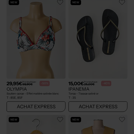
NEW
NEW
29,95€
15,00€
Prix boutique :
Prix boutique :
-50%
-40%
59,90€
25,00€
OLYMPIA
IPANEMA
Soutien-gorge - Effet matière satinée blanc
Tongs - Tissage satiné or
T :
85E, 85F
T :
35
ACHAT EXPRESS
ACHAT EXPRESS
NEW
NEW