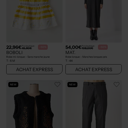
22,96€
54,00€
Prix boutique :
Prix boutique :
-50%
-50%
45,90€
108,00€
BOBOLI
MAT.
Robe mi-longue - Sans manche jaune
Robe longue - Manches longues gris
T :
6 M
T :
44
ACHAT EXPRESS
ACHAT EXPRESS
NEW
NEW