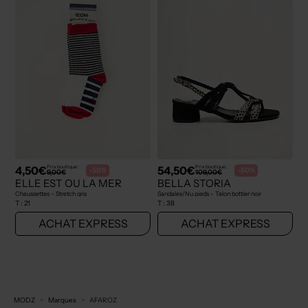
4,50€
54,50€
Prix boutique :
Prix boutique :
-50%
-50%
9,00€
109,00€
ELLE EST OU LA MER
BELLA STORIA
Chaussettes - Stretch gris
Sandales/Nu pieds - Talon bottier noir
T :
21
T :
38
ACHAT EXPRESS
ACHAT EXPRESS
MODZ
Marques
AFAROZ