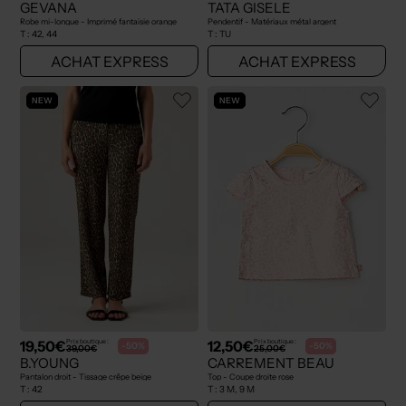
GEVANA
TATA GISELE
Robe mi-longue - Imprimé fantaisie orange
Pendentif - Matériaux métal argent
T :
42, 44
T :
TU
ACHAT EXPRESS
ACHAT EXPRESS
NEW
NEW
19,50€
12,50€
Prix boutique :
Prix boutique :
-50%
-50%
39,00€
25,00€
B.YOUNG
CARREMENT BEAU
Pantalon droit - Tissage crêpe beige
Top - Coupe droite rose
T :
42
T :
3 M, 9 M