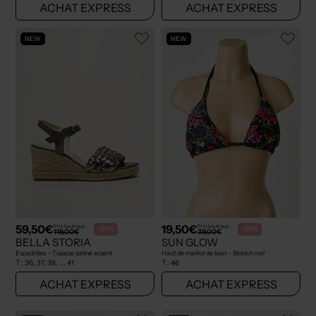
ACHAT EXPRESS
ACHAT EXPRESS
NEW
NEW
59,50€
19,50€
Prix boutique :
Prix boutique :
-50%
-50%
119,00€
39,00€
BELLA STORIA
SUN GLOW
Espadrilles - Tissage satiné argent
Haut de maillot de bain - Stretch noir
T :
36, 37, 38, ... 41
T :
46
ACHAT EXPRESS
ACHAT EXPRESS