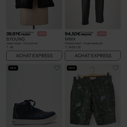
39,97€
94,50€
Prix boutique :
Prix boutique :
-50%
-50%
79,95€
189,00€
B.YOUNG
MMX
Veste casual - Col rond noir
Pantalon droit - Coupe droite gris
T :
42
T :
W33 L32
ACHAT EXPRESS
ACHAT EXPRESS
NEW
NEW