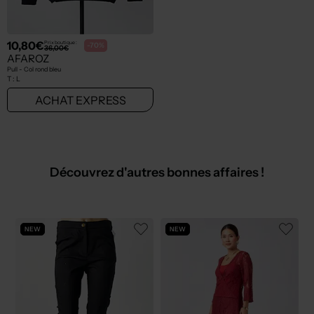
10,80€
Prix boutique :
-70%
36,00€
AFAROZ
Pull - Col rond bleu
T :
L
ACHAT EXPRESS
Découvrez d'autres bonnes affaires !
NEW
NEW