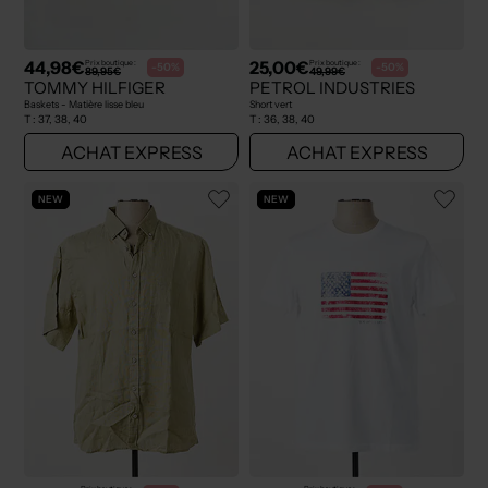
44,98€
25,00€
Prix boutique :
Prix boutique :
-50%
-50%
89,95€
49,99€
TOMMY HILFIGER
PETROL INDUSTRIES
Baskets - Matière lisse bleu
Short vert
T :
37, 38, 40
T :
36, 38, 40
ACHAT EXPRESS
ACHAT EXPRESS
NEW
NEW