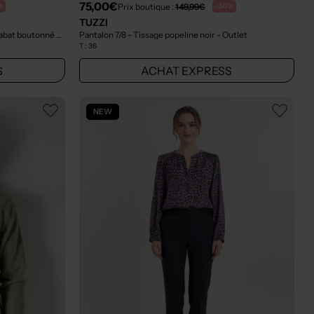
75,00€
Prix boutique :
149,99€
%
-50%
TUZZI
Pantalon 7/8 - Fermeture zippée sous rabat boutonné bleu
- Outlet
Pantalon 7/8 - Tissage popeline noir
- Outlet
T :
36
S
ACHAT EXPRESS
NEW