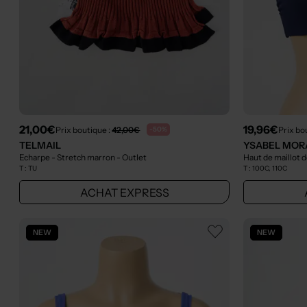
21,00€
19,96€
Prix boutique :
42,00€
Prix bo
-50%
TELMAIL
YSABEL MOR
Echarpe - Stretch marron
- Outlet
Haut de maillot d
T :
TU
T :
100C, 110C
ACHAT EXPRESS
NEW
NEW