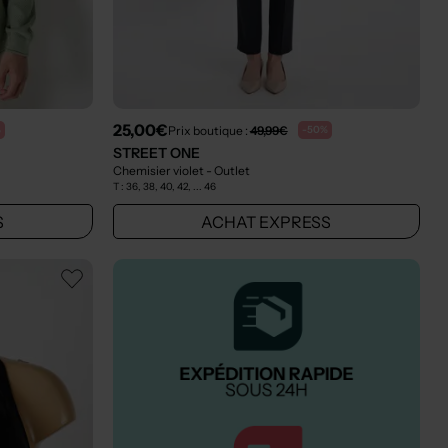
25,00€
Prix boutique :
49,99€
%
-50%
STREET ONE
Chemisier violet
- Outlet
T :
36, 38, 40, 42, ... 46
S
ACHAT EXPRESS