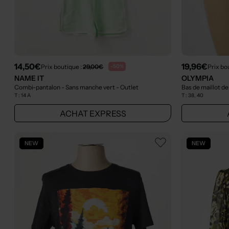
14,50€
19,96€
Prix boutique :
29,00€
Prix bo
-50%
NAME IT
OLYMPIA
Combi-pantalon - Sans manche vert
- Outlet
Bas de maillot de
T :
14 A
T :
38, 40
ACHAT EXPRESS
NEW
NEW