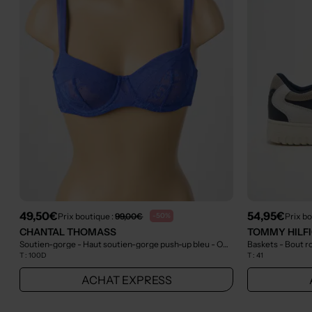
49,50€
54,95€
Prix boutique :
99,00€
Prix bo
-50%
CHANTAL THOMASS
TOMMY HILF
Soutien-gorge - Haut soutien-gorge push-up bleu
- Outlet
Baskets - Bout r
T :
100D
T :
41
ACHAT EXPRESS