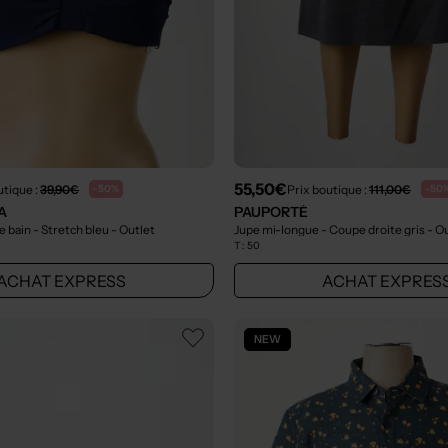
55,50€
utique :
39,90€
Prix boutique :
111,00€
-50%
-50
A
PAUPORTÉ
e bain - Stretch bleu
- Outlet
Jupe mi-longue - Coupe droite gris
- O
T :
50
ACHAT EXPRESS
ACHAT EXPRES
NEW