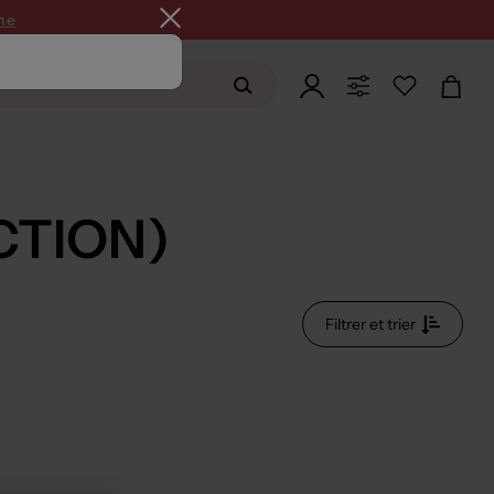
ne
CTION)
Filtrer et trier