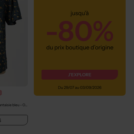
%
ntaisie bleu
- Outlet
S