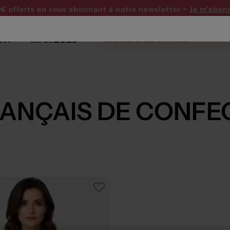
0€ offerts en vous abonnant
à notre newsletter >
Je m'abon
NT
MARQUES
RANÇAIS DE CONFE