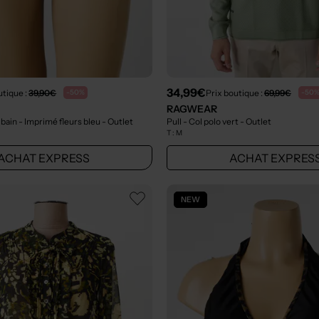
34,99€
utique :
39,90€
Prix boutique :
69,99€
-50%
-50
RAGWEAR
 bain - Imprimé fleurs bleu
- Outlet
Pull - Col polo vert
- Outlet
T :
M
ACHAT EXPRESS
ACHAT EXPRES
NEW