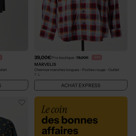
39,00€
Prix boutique :
78,00€
%
-50%
MARVELIS
utlet
Chemise manches longues - Poches rouge
- Outlet
T :
L
S
ACHAT EXPRESS