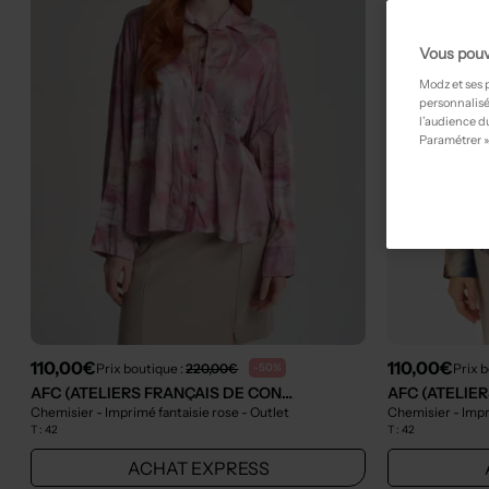
Vous pouv
Modz et ses 
personnalisé
l’audience du
Paramétrer »
110,00€
110,00€
Prix boutique :
220,00€
Prix 
-50%
AFC (ATELIERS FRANÇAIS DE CONFECTION)
Chemisier - Imprimé fantaisie rose
- Outlet
Chemisier - Impr
T :
42
T :
42
ACHAT EXPRESS