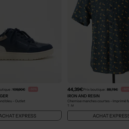
44,39€
utique :
109,90€
Prix boutique :
88,78€
-50%
-50
IGER
IRON AND RESIN
ond bleu
- Outlet
Chemise manches courtes - Imprimé fa
T :
M
ACHAT EXPRESS
ACHAT EXPRES