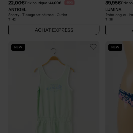
22,00€
39,95€
Prix boutique :
44,00€
Prix bo
-50%
ANTIGEL
LUMINA
Shorty - Tissage satiné rose
- Outlet
Robe longue - Im
T :
42
T :
38
ACHAT EXPRESS
NEW
NEW