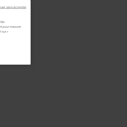
nuer sans accepter
ités
 et pour mesurer
t sur «