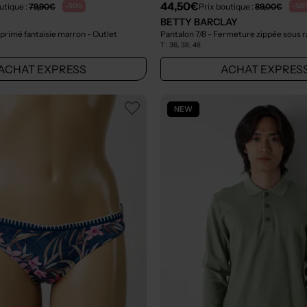
44,50€
utique :
79,90€
Prix boutique :
89,00€
-50%
-50
BETTY BARCLAY
primé fantaisie marron
- Outlet
T :
36, 38, 48
ACHAT EXPRESS
ACHAT EXPRES
NEW