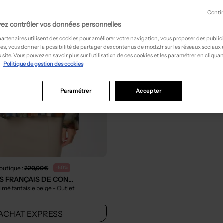
Conti
ez contrôler vos données personnelles
partenaires utilisent des cookies pour améliorer votre navigation, vous proposer des public
es, vous donner la possibilité de partager des contenus de modz.fr sur les réseaux sociaux
 site. Vous pouvez en savoir plus sur l’utilisation de ces cookies et les paramétrer en cliquan
.
Politique de gestion des cookies
Paramétrer
Accepter
boutique :
220,00€
-50%
AFC (ATELIERS FRANÇAIS DE CONFECTION)
imé fantaisie beige
- Outlet
ACHAT EXPRESS