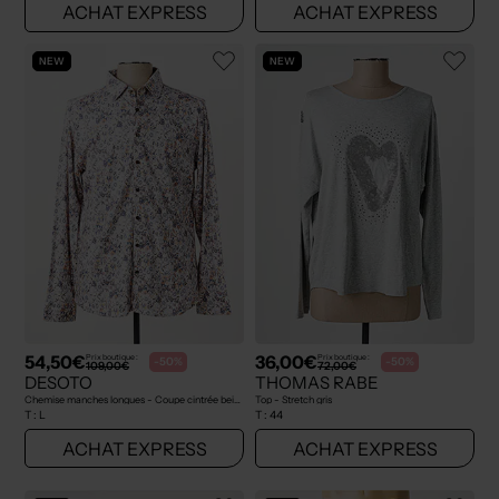
ACHAT EXPRESS
ACHAT EXPRESS
NEW
NEW
54,50€
36,00€
Prix boutique :
Prix boutique :
-50%
-50%
109,00€
72,00€
DESOTO
THOMAS RABE
Chemise manches longues - Coupe cintrée beige
Top - Stretch gris
T :
L
T :
44
ACHAT EXPRESS
ACHAT EXPRESS