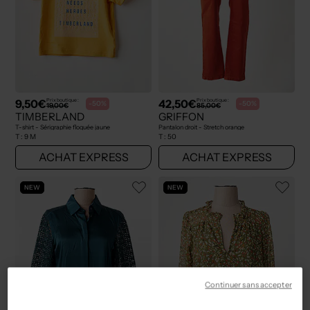
9,50€
42,50€
Prix boutique :
Prix boutique :
-50%
-50%
19,00€
85,00€
TIMBERLAND
GRIFFON
T-shirt - Sérigraphie floquée jaune
Pantalon droit - Stretch orange
T :
9 M
T :
50
ACHAT EXPRESS
ACHAT EXPRESS
NEW
NEW
Continuer sans accepter