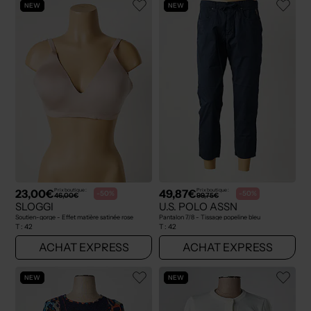
NEW
NEW
23,00€
49,87€
Prix boutique :
Prix boutique :
-50%
-50%
46,00€
99,75€
SLOGGI
U.S. POLO ASSN
Soutien-gorge - Effet matière satinée rose
Pantalon 7/8 - Tissage popeline bleu
T :
42
T :
42
ACHAT EXPRESS
ACHAT EXPRESS
NEW
NEW