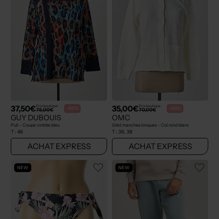
37,50€
35,00€
Prix boutique :
Prix boutique :
-50%
-50%
75,00€
70,00€
GUY DUBOUIS
OMC
Pull - Coupe cintrée bleu
Gilet manches longues - Col rond blanc
T :
48
T :
36, 38
ACHAT EXPRESS
ACHAT EXPRESS
NEW
NEW