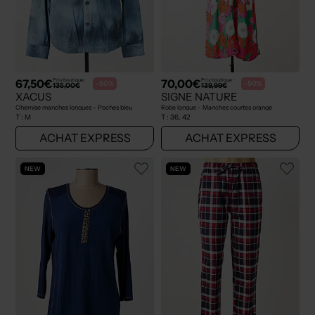
67,50€
70,00€
Prix boutique :
Prix boutique :
-50%
-50%
135,00€
139,99€
XACUS
SIGNE NATURE
Chemise manches longues - Poches bleu
Robe longue - Manches courtes orange
T :
M
T :
36, 42
ACHAT EXPRESS
ACHAT EXPRESS
NEW
NEW