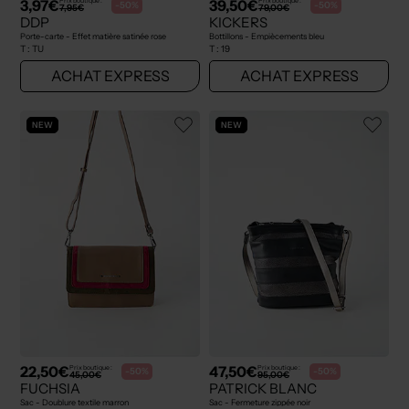
3,97€
39,50€
Prix boutique :
Prix boutique :
-50%
-50%
7,95€
79,00€
DDP
KICKERS
Porte-carte - Effet matière satinée rose
Bottillons - Empiècements bleu
T :
TU
T :
19
ACHAT EXPRESS
ACHAT EXPRESS
NEW
NEW
22,50€
47,50€
Prix boutique :
Prix boutique :
-50%
-50%
45,00€
95,00€
FUCHSIA
PATRICK BLANC
Sac - Doublure textile marron
Sac - Fermeture zippée noir