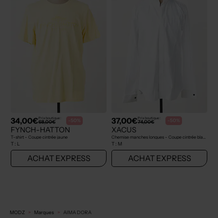
34,00€
37,00€
Prix boutique :
Prix boutique :
-50%
-50%
68,00€
74,00€
FYNCH-HATTON
XACUS
T-shirt - Coupe cintrée jaune
Chemise manches longues - Coupe cintrée blanc
T :
L
T :
M
ACHAT EXPRESS
ACHAT EXPRESS
MODZ
Marques
AIMA DORA