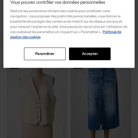
Vous pouvez contrôler vos données personnelles
Modz et ses partenaires utilisent des cookies pour améliorer votre
navigation, vous proposer des publicités personnalisées, vous donner la
possibilité de partager des contenus de modz.fr sur les réseaux sociaux et
pour mesurer l’audience du site. Vous pouvez en savoir plus sur l’utilisation de
77,50€
15,00€
Prix boutique :
Prix boutique :
-50%
-50%
155,00€
29,99€
ces cookies et les paramétrer en cliquant sur « Paramétrer ».
Politique de
GERRY WEBER
ONLY
gestion des cookies
Chemisier - Coupe fluide bleu
Chemisier vert
T :
38, 52
T :
36, 38
ACHAT EXPRESS
ACHAT EXPRESS
Paramétrer
Accepter
NEW
NEW