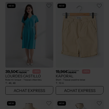
NEW
NEW
39,50€
19,96€
Prix boutique :
Prix boutique :
-50%
-50%
79,00€
39,90€
LOURDES CASTILLO
KAPORAL
Robe mi-longue - Tissage crêpe bleu
Short - Tissage popeline beige
T :
46, 48
T :
10 A
ACHAT EXPRESS
ACHAT EXPRESS
NEW
NEW