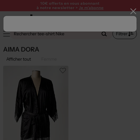
10€ offerts en vous abonnant
à notre newsletter >
Je m'abonne
Filtrer
AIMA DORA
Afficher tout
Femme