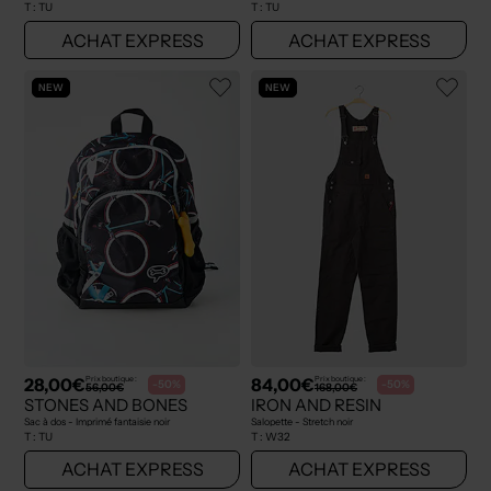
T :
TU
T :
TU
ACHAT EXPRESS
ACHAT EXPRESS
NEW
NEW
28,00€
84,00€
Prix boutique :
Prix boutique :
-50%
-50%
56,00€
168,00€
STONES AND BONES
IRON AND RESIN
Sac à dos - Imprimé fantaisie noir
Salopette - Stretch noir
T :
TU
T :
W32
ACHAT EXPRESS
ACHAT EXPRESS