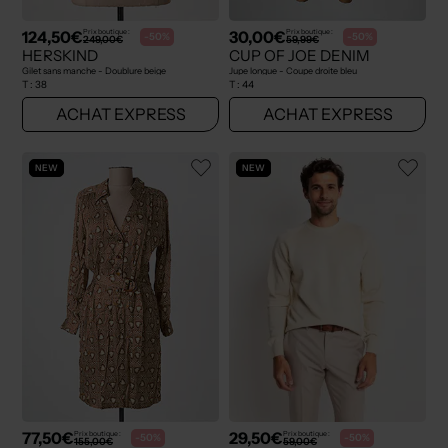
124,50€
30,00€
Prix boutique :
Prix boutique :
-50%
-50%
249,00€
59,99€
HERSKIND
CUP OF JOE DENIM
Gilet sans manche - Doublure beige
Jupe longue - Coupe droite bleu
T :
38
T :
44
ACHAT EXPRESS
ACHAT EXPRESS
NEW
NEW
77,50€
29,50€
Prix boutique :
Prix boutique :
-50%
-50%
155,00€
59,00€