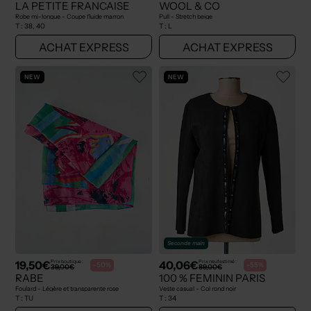
LA PETITE FRANCAISE
WOOL & CO
Robe mi-longue - Coupe fluide marron
Pull - Stretch beige
T :
38, 40
T :
L
ACHAT EXPRESS
ACHAT EXPRESS
NEW
NEW
Seconde main
19,50€
40,06€
Prix boutique :
Prix neuf estimé :
-50%
-55%
39,00€
89,00€
RABE
100 % FEMININ PARIS
Foulard - Légère et transparente rose
Veste casual - Col rond noir
T :
TU
T :
34