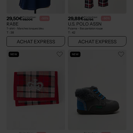
29,50€
29,88€
Prix boutique :
Prix boutique :
-50%
-50%
59,00€
59,75€
RABE
U.S. POLO ASSN
T-shirt - Manches longues bleu
Pyjama - Bas pantalon rouge
T :
38
T :
42
ACHAT EXPRESS
ACHAT EXPRESS
NEW
NEW