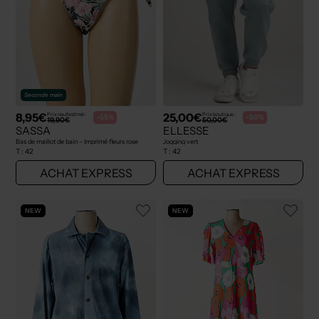
Seconde main
8,95€
25,00€
Prix neuf estimé :
Prix boutique :
-55%
-50%
19,90€
50,00€
SASSA
ELLESSE
Bas de maillot de bain - Imprimé fleurs rose
Jogging vert
T :
42
T :
42
ACHAT EXPRESS
ACHAT EXPRESS
NEW
NEW