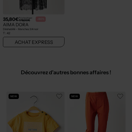
35,80€
Prix boutique :
-80%
179,00€
AIMA DORA
Déshabillé - Manches 3/4 noir
T :
42
ACHAT EXPRESS
Découvrez d'autres bonnes affaires !
NEW
NEW