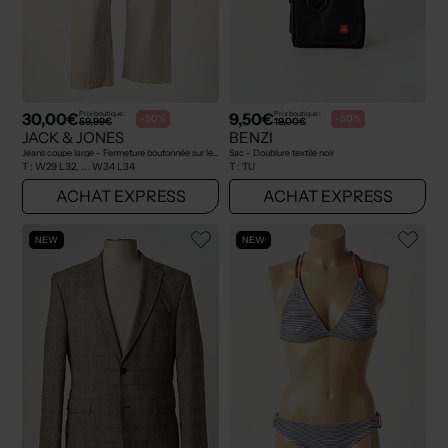
30,00€
9,50€
Prix boutique :
Prix boutique :
-50%
-50%
59,99€
19,00€
JACK & JONES
BENZI
Jeans coupe large - Fermeture boutonnée sur le devant beige
Sac - Doublure textile noir
T :
W29 L32, ... W34 L34
T :
TU
ACHAT EXPRESS
ACHAT EXPRESS
NEW
NEW