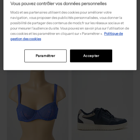
Vous pouvez contrôler vos données personnelles
Modz et ses partenaires utilisent des cookies pour améliorer votre
navigation, vous proposer des publicités personnalisées, vous donner la
possibilité de partager des contenus de modz.fr sur les réseaux sociaux et
pour mesurer l’audience du site. Vous pouvez en savoir plus sur l’utilisation de
55,50€
39,00€
Prix boutique :
Prix boutique :
-50%
-50%
111,00€
78,00€
ces cookies et les paramétrer en cliquant sur « Paramétrer ».
Politique de
PAUPORTÉ
MARVELIS
gestion des cookies
Jupe mi-longue - Coupe droite gris
Chemise manches longues - Poches rouge
T :
50
T :
L
ACHAT EXPRESS
ACHAT EXPRESS
Paramétrer
Accepter
NEW
NEW