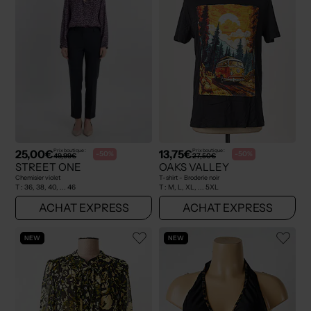
25,00€
13,75€
Prix boutique :
Prix boutique :
-50%
-50%
49,99€
27,50€
STREET ONE
OAKS VALLEY
Chemisier violet
T-shirt - Broderie noir
T :
36, 38, 40, ... 46
T :
M, L, XL, ... 5XL
ACHAT EXPRESS
ACHAT EXPRESS
NEW
NEW