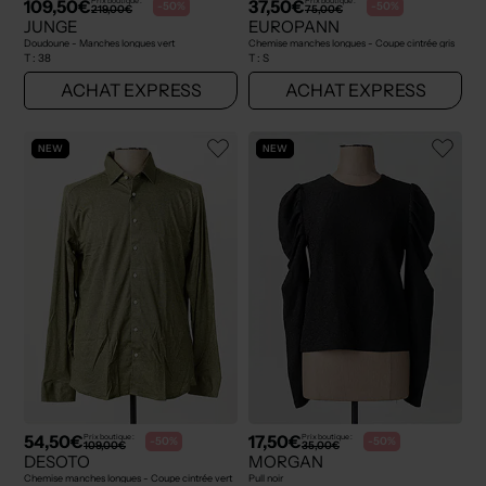
109,50€
37,50€
Prix boutique :
Prix boutique :
-50%
-50%
219,00€
75,00€
JUNGE
EUROPANN
Doudoune - Manches longues vert
Chemise manches longues - Coupe cintrée gris
T :
38
T :
S
ACHAT EXPRESS
ACHAT EXPRESS
NEW
NEW
54,50€
17,50€
Prix boutique :
Prix boutique :
-50%
-50%
109,00€
35,00€
DESOTO
MORGAN
Chemise manches longues - Coupe cintrée vert
Pull noir