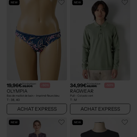
NEW
NEW
19,96€
34,99€
Prix boutique :
Prix boutique :
-50%
-50%
39,90€
69,99€
OLYMPIA
RAGWEAR
Bas de maillot de bain - Imprimé fleurs bleu
Pull - Col polo vert
T :
38, 40
T :
M
ACHAT EXPRESS
ACHAT EXPRESS
NEW
NEW