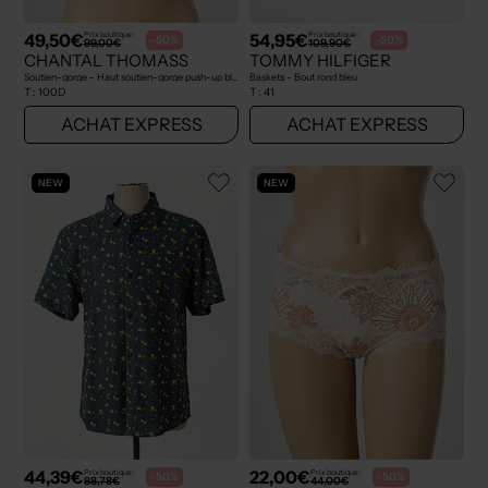
49,50€
54,95€
Prix boutique :
Prix boutique :
-50%
-50%
99,00€
109,90€
CHANTAL THOMASS
TOMMY HILFIGER
Soutien-gorge - Haut soutien-gorge push-up bleu
Baskets - Bout rond bleu
T :
100D
T :
41
ACHAT EXPRESS
ACHAT EXPRESS
NEW
NEW
44,39€
22,00€
Prix boutique :
Prix boutique :
-50%
-50%
88,78€
44,00€