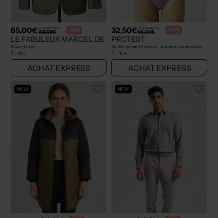
85,00€
32,50€
Prix boutique :
Prix boutique :
-50%
-50%
169,99€
65,00€
LE FABULEUX MARCEL DE BRUXELLES
PROTEST
Blazer beige
Maillot de bain 2 pièces - Imprimé rayures bleu
T :
4XL
T :
16 A
ACHAT EXPRESS
ACHAT EXPRESS
NEW
NEW