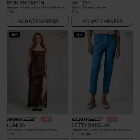
IRON AND RESIN
ANTIGEL
Chemise manches courtes - Imprimé fantaisie bleu
Shorty - Tissage satiné rose
T :
M
T :
42
ACHAT EXPRESS
ACHAT EXPRESS
NEW
NEW
39,95€
44,50€
Prix boutique :
Prix boutique :
-50%
-50%
79,90€
89,00€
LUMINA
BETTY BARCLAY
Robe longue - Imprimé fantaisie marron
Pantalon 7/8 - Fermeture zippée sous rabat boutonné bleu
T :
38
T :
36, 38, 48