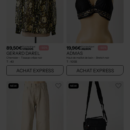
89,50€
19,96€
Prix boutique :
Prix boutique :
-50%
-50%
179,00€
39,90€
GERARD DAREL
ADMAS
Chemisier - Tissage crêpe noir
Haut de maillot de bain - Stretch noir
T :
40
T :
105B
ACHAT EXPRESS
ACHAT EXPRESS
NEW
NEW