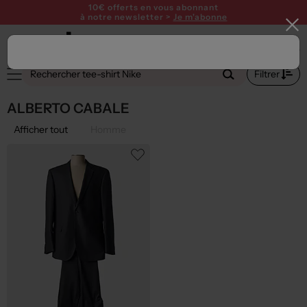
10€ offerts en vous abonnant
à notre newsletter >
Je m'abonne
Filtrer
ALBERTO CABALE
Afficher tout
Homme