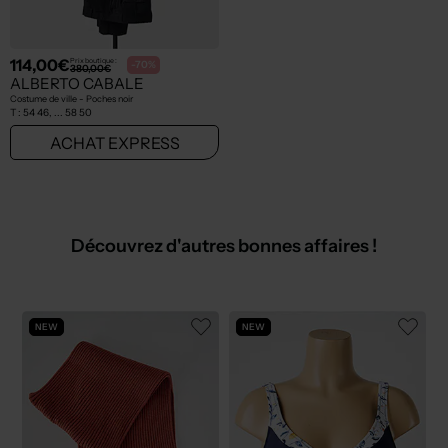
114,00€
Prix boutique :
-70%
380,00€
ALBERTO CABALE
Costume de ville - Poches noir
T :
54 46, ... 58 50
ACHAT EXPRESS
Découvrez d'autres bonnes affaires !
NEW
NEW