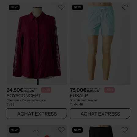
NEW
NEW
34,50€
75,00€
Prix boutique :
Prix boutique :
-50%
-50%
69,00€
150,00€
SOYACONCEPT
FUSALP
Chemisier - Coupe droite rouge
Short de bain bleu clair
T :
38
T :
44, 46
ACHAT EXPRESS
ACHAT EXPRESS
NEW
NEW