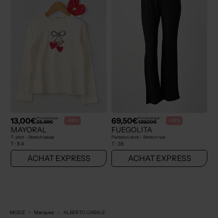
13,00€
69,50€
Prix boutique :
Prix boutique :
-50%
-50%
25,99€
139,00€
MAYORAL
FUEGOLITA
T-shirt - Stretch beige
Pantalon droit - Stretch noir
T :
8 A
T :
38
ACHAT EXPRESS
ACHAT EXPRESS
MODZ
Marques
ALBERTO CABALE