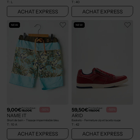
T :
L
T :
40
ACHAT EXPRESS
ACHAT EXPRESS
NEW
NEW
9,00€
59,50€
Prix boutique :
Prix boutique :
-50%
-50%
18,00€
119,00€
NAME IT
ARID
Short de bain - Tissage imperméable bleu
Baskets - Fermeture zip et lacets rouge
T :
10 A
T :
42
ACHAT EXPRESS
ACHAT EXPRESS