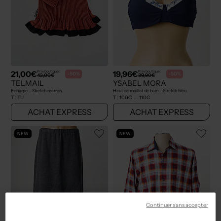
21,00€
19,96€
Prix boutique :
Prix boutique :
-50%
-50%
42,00€
39,90€
TELMAIL
YSABEL MORA
Echarpe - Stretch marron
Haut de maillot de bain - Stretch bleu
T :
TU
T :
100C, ... 110C
ACHAT EXPRESS
ACHAT EXPRESS
NEW
NEW
Continuer sans accepter