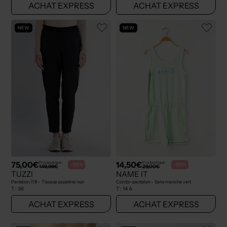
ACHAT EXPRESS
ACHAT EXPRESS
NEW
NEW
75,00€
14,50€
Prix boutique :
Prix boutique :
-50%
-50%
149,99€
29,00€
TUZZI
NAME IT
Pantalon 7/8 - Tissage popeline noir
Combi-pantalon - Sans manche vert
T :
36
T :
14 A
ACHAT EXPRESS
ACHAT EXPRESS