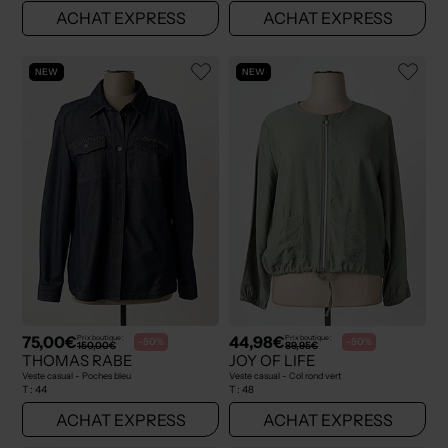
ACHAT EXPRESS
ACHAT EXPRESS
NEW
NEW
75,00€
44,98€
Prix boutique :
Prix boutique :
-50%
-50%
150,00€
89,95€
THOMAS RABE
JOY OF LIFE
Veste casual - Poches bleu
Veste casual - Col rond vert
T :
44
T :
48
ACHAT EXPRESS
ACHAT EXPRESS