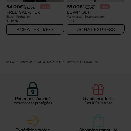
94,00€
55,00€
Prix boutique :
Prix boutique :
-50%
-50%
188,00€
110,00€
FRED SABATIER
LEWINGER
Blazer - Poches noir
Veste casual - Epaulette marron
T :
40, 42
T :
46
ACHAT EXPRESS
ACHAT EXPRESS
MODZ
Marques
ALDO MARTIN'S
Vestes ALDO MARTIN'S
Paiement sécurisé
Livraison offerte
Vos données protégées
Dès 100€ d'achat
Expédition rapide
Shopping tranquille