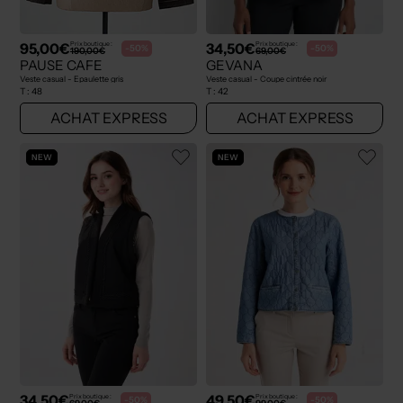
95,00€
34,50€
Prix boutique :
Prix boutique :
-50%
-50%
190,00€
69,00€
PAUSE CAFE
GEVANA
Veste casual - Epaulette gris
Veste casual - Coupe cintrée noir
T :
48
T :
42
ACHAT EXPRESS
ACHAT EXPRESS
NEW
NEW
34,50€
49,50€
Prix boutique :
Prix boutique :
-50%
-50%