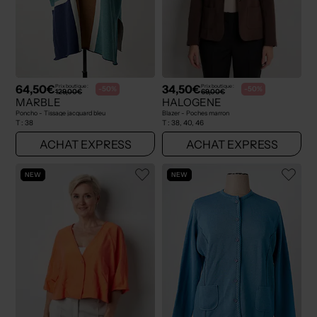
64,50€
34,50€
Prix boutique :
Prix boutique :
-50%
-50%
129,00€
69,00€
MARBLE
HALOGENE
Poncho - Tissage jacquard bleu
Blazer - Poches marron
T :
38
T :
38, 40, 46
ACHAT EXPRESS
ACHAT EXPRESS
NEW
NEW