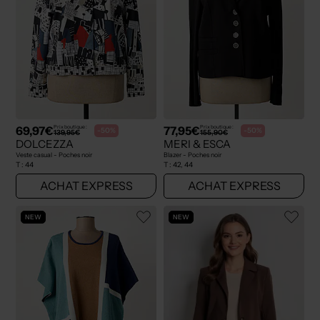
69,97€
77,95€
Prix boutique :
Prix boutique :
-50%
-50%
139,95€
155,90€
DOLCEZZA
MERI & ESCA
Veste casual - Poches noir
Blazer - Poches noir
T :
44
T :
42, 44
ACHAT EXPRESS
ACHAT EXPRESS
NEW
NEW