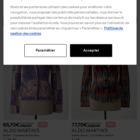
ALDO MARTIN'S
ALDO MARTIN'S
Modz et ses partenaires utilisent des cookies pour améliorer votre
Veste casual - Col tailleur beige
Blazer - Fausses poches bleu
T :
42
T :
40, 42, 44
navigation, vous proposer des publicités personnalisées, vous donner la
possibilité de partager des contenus de modz.fr sur les réseaux sociaux et
ACHAT EXPRESS
ACHAT EXPRESS
pour mesurer l’audience du site. Vous pouvez en savoir plus sur l’utilisation de
ces cookies et les paramétrer en cliquant sur « Paramétrer ».
Politique de
gestion des cookies
Paramétrer
Accepter
65,70€
77,70€
Prix boutique :
Prix boutique :
-70%
-70%
219,00€
259,00€
ALDO MARTIN'S
ALDO MARTIN'S
Blazer - Fausses poches bleu
Veste casual - Col tailleur marron
T :
38, 40
T :
38