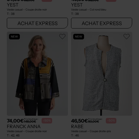
69,00€
99,00€
YEST
YEST
Veste casual - Coupe droite noir
Veste casual - Col rond bleu
T :
38
T :
38
ACHAT EXPRESS
ACHAT EXPRESS
NEW
NEW
74,00€
46,50€
Prix boutique :
Prix boutique :
-50%
-50%
148,00€
93,00€
FRANCK ANNA
RABE
Veste casual - Coupe droite noir
Veste casual - Coupe droite gris
T :
42, 46
T :
46