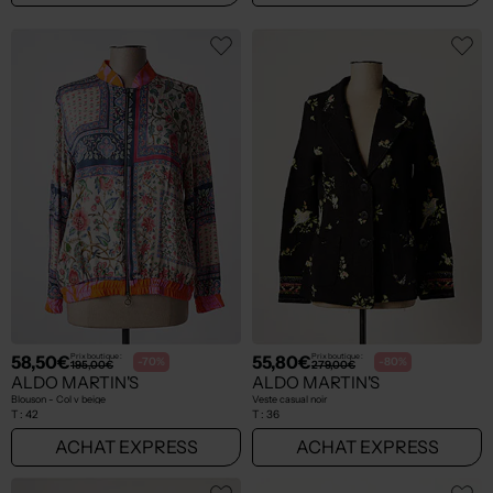
58,50€
55,80€
Prix boutique :
Prix boutique :
-70%
-80%
195,00€
279,00€
ALDO MARTIN'S
ALDO MARTIN'S
Blouson - Col v beige
Veste casual noir
T :
42
T :
36
ACHAT EXPRESS
ACHAT EXPRESS