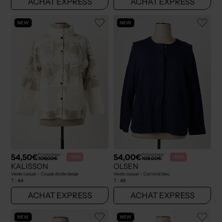
ACHAT EXPRESS
ACHAT EXPRESS
NEW
NEW
54,50€
54,00€
Prix boutique :
Prix boutique :
-50%
-50%
109,00€
108,00€
KALISSON
OLSEN
Veste casual - Coupe droite beige
Veste casual - Col rond bleu
T :
44
T :
48
ACHAT EXPRESS
ACHAT EXPRESS
NEW
NEW