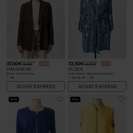
37,50€
72,50€
Prix boutique :
Prix boutique :
-50%
-50%
75,00€
145,00€
HALOGENE
OLSEN
Blazer - Poches marron
Veste kimono - Manches longues bleu
T :
38
T :
38, 42, 44, ... 48
ACHAT EXPRESS
ACHAT EXPRESS
NEW
NEW