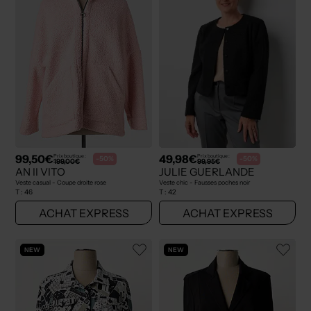
99,50€
49,98€
Prix boutique :
Prix boutique :
-50%
-50%
199,00€
99,95€
AN II VITO
JULIE GUERLANDE
Veste casual - Coupe droite rose
Veste chic - Fausses poches noir
T :
46
T :
42
ACHAT EXPRESS
ACHAT EXPRESS
NEW
NEW