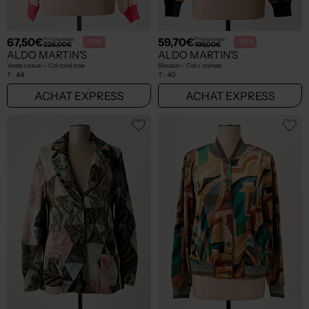
67,50€
59,70€
Prix boutique :
Prix boutique :
-70%
-70%
225,00€
199,00€
ALDO MARTIN'S
ALDO MARTIN'S
Veste casual - Col rond rose
Blouson - Col v orange
T :
44
T :
40
ACHAT EXPRESS
ACHAT EXPRESS