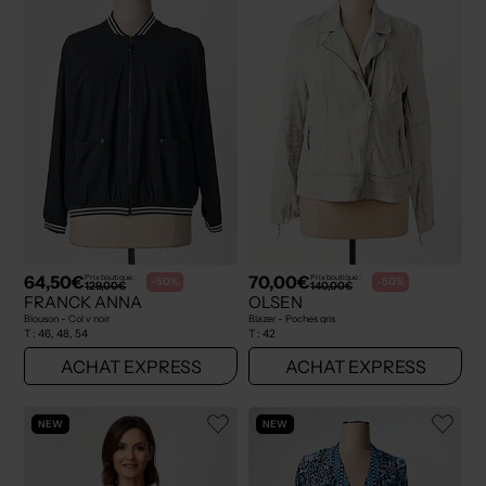
64,50€
70,00€
Prix boutique :
Prix boutique :
-50%
-50%
129,00€
140,00€
FRANCK ANNA
OLSEN
Blouson - Col v noir
Blazer - Poches gris
T :
46, 48, 54
T :
42
ACHAT EXPRESS
ACHAT EXPRESS
NEW
NEW