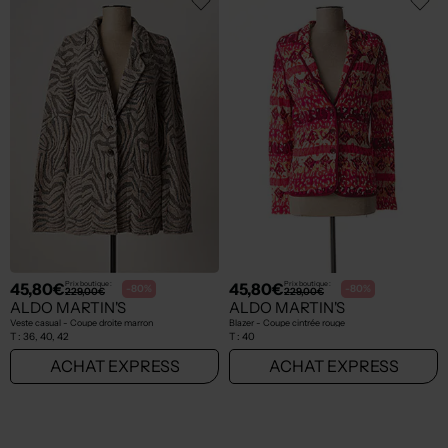
45,80€
45,80€
Prix boutique :
Prix boutique :
-80%
-80%
229,00€
229,00€
ALDO MARTIN'S
ALDO MARTIN'S
Veste casual - Coupe droite marron
Blazer - Coupe cintrée rouge
T :
36, 40, 42
T :
40
ACHAT EXPRESS
ACHAT EXPRESS