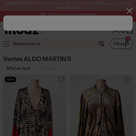
SUMMER PARTY ! Profitez de 15€ offerts dès 120€ avec le code
SUMMER26
10€ offerts en vous abonnant
à notre newsletter >
Je m'abonne
1
Filtrer
Vestes ALDO MARTIN'S
Afficher tout
Femme
NEW