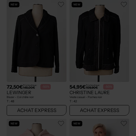
NEW
NEW
72,50€
54,95€
Prix boutique :
Prix boutique :
-50%
-50%
145,00€
109,90€
LEWINGER
CHRISTINE LAURE
Blazer - Col châle noir
Veste casual - Poches noir
T :
48
T :
42
ACHAT EXPRESS
ACHAT EXPRESS
NEW
NEW