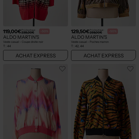
119,00€
129,50€
Prix boutique :
Prix boutique :
-50%
-50%
238,00€
259,00€
ALDO MARTIN'S
ALDO MARTIN'S
Veste casual - Coupe droite noir
Veste casual - Poches marron
T :
44
T :
42, 44
ACHAT EXPRESS
ACHAT EXPRESS