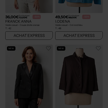
36,00€
49,50€
Prix boutique :
Prix boutique :
-50%
-50%
72,00€
99,00€
FRANCK ANNA
I.ODENA
Veste casual - Coupe droite orange
Veste casual - Col rond bleu
T :
42
T :
48
ACHAT EXPRESS
ACHAT EXPRESS
NEW
NEW