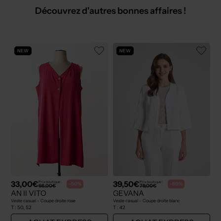
Découvrez d'autres bonnes affaires !
NEW
NEW
33,00€
39,50€
Prix boutique :
Prix boutique :
-50%
-50%
66,00€
79,00€
AN II VITO
GEVANA
Veste casual - Coupe droite rose
Veste casual - Coupe droite blanc
T :
50, 52
T :
42