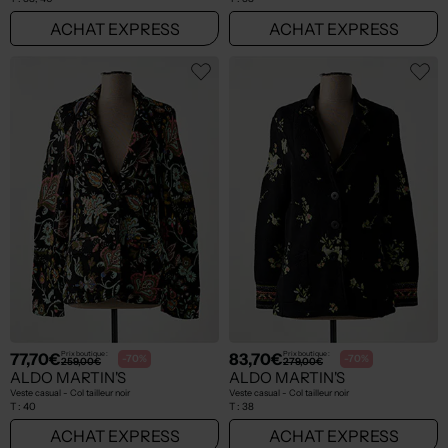
ACHAT EXPRESS
ACHAT EXPRESS
77,70€
83,70€
Prix boutique :
Prix boutique :
-70%
-70%
259,00€
279,00€
ALDO MARTIN'S
ALDO MARTIN'S
Veste casual - Col tailleur noir
Veste casual - Col tailleur noir
T :
40
T :
38
ACHAT EXPRESS
ACHAT EXPRESS