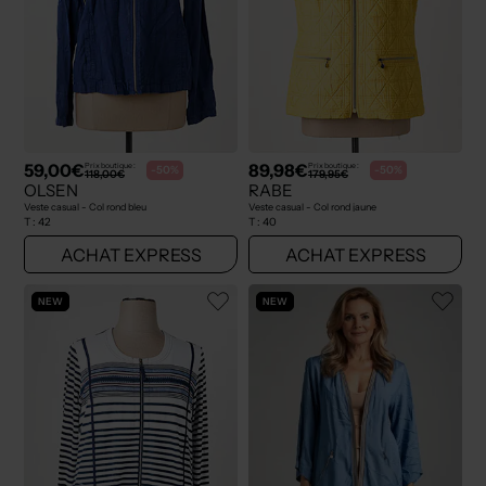
59,00€
89,98€
Prix boutique :
Prix boutique :
-50%
-50%
118,00€
179,95€
OLSEN
RABE
Veste casual - Col rond bleu
Veste casual - Col rond jaune
T :
42
T :
40
ACHAT EXPRESS
ACHAT EXPRESS
NEW
NEW