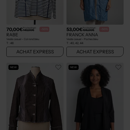
70,00€
53,00€
Prix boutique :
Prix boutique :
-50%
-50%
140,00€
106,00€
RABE
FRANCK ANNA
Veste casual - Col rond bleu
Veste casual - Poches bleu
T :
48
T :
40, 42, 44
ACHAT EXPRESS
ACHAT EXPRESS
NEW
NEW