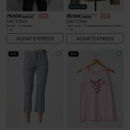
Seconde main
79,50€
35,56€
Prix boutique :
Prix neuf estimé :
-50%
-55%
159,00€
79,00€
DAYTONA
DAYTONA
Blouson - Poches bleu
Veste casual - Poignets boutonnés avec fente vert
T :
M
T :
M
ACHAT EXPRESS
ACHAT EXPRESS
NEW
NEW