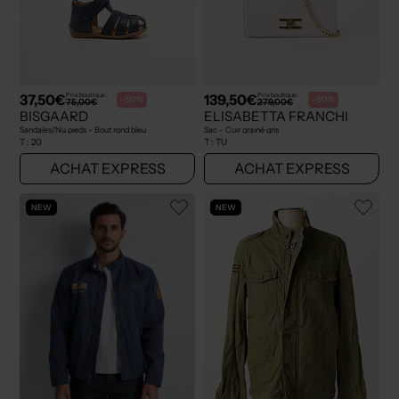
37,50€
139,50€
Prix boutique :
Prix boutique :
-50%
-50%
75,00€
279,00€
BISGAARD
ELISABETTA FRANCHI
Sandales/Nu pieds - Bout rond bleu
Sac - Cuir grainé gris
T :
20
T :
TU
ACHAT EXPRESS
ACHAT EXPRESS
NEW
NEW