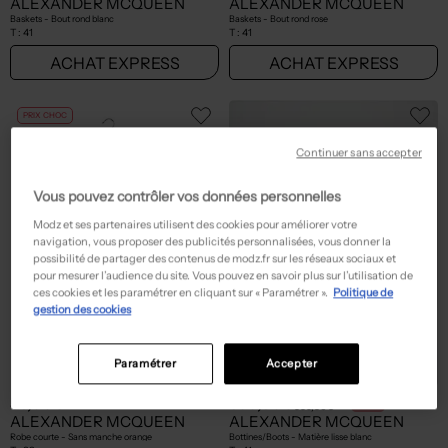
ALEXANDER MCQUEEN
ALEXANDER MCQUEEN
Baskets - Bout rond blanc
Baskets - Bout rond rose
T :
41
T :
41
ACHAT EXPRESS
ACHAT EXPRESS
PRIX CHOC
Continuer sans accepter
Vous pouvez contrôler vos données personnelles
Modz et ses partenaires utilisent des cookies pour améliorer votre
navigation, vous proposer des publicités personnalisées, vous donner la
possibilité de partager des contenus de modz.fr sur les réseaux sociaux et
pour mesurer l’audience du site. Vous pouvez en savoir plus sur l’utilisation de
ces cookies et les paramétrer en cliquant sur « Paramétrer ».
Politique de
gestion des cookies
Paramétrer
Accepter
Seconde main
55,00€
399,80€
Prix boutique :
-60%
999,50€
ALEXANDER MCQUEEN
ALEXANDER MCQUEEN
Robe courte - Sans manche orange
Bottines/Boots - Matière lisse blanc