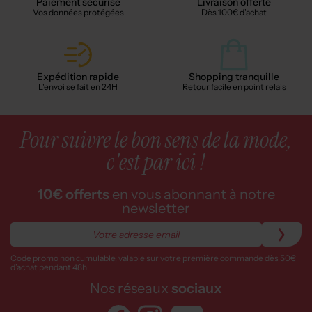
Paiement sécurisé
Livraison offerte
Vos données protégées
Dès 100€ d'achat
Expédition rapide
Shopping tranquille
L'envoi se fait en 24H
Retour facile en point relais
Pour suivre le bon sens de la mode,
c'est par ici !
10€ offerts
en vous abonnant à notre
newsletter
Code promo non cumulable, valable sur votre première commande dès 50€
d’achat pendant 48h
Nos réseaux
sociaux