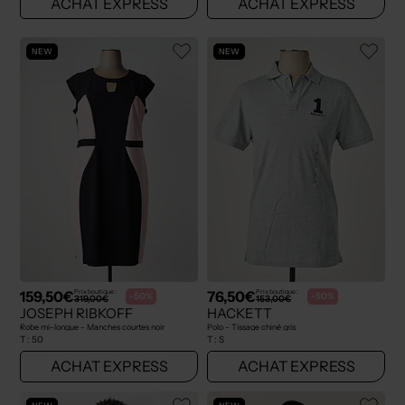
ACHAT EXPRESS
ACHAT EXPRESS
NEW
NEW
159,50€
76,50€
Prix boutique :
Prix boutique :
-50%
-50%
319,00€
153,00€
JOSEPH RIBKOFF
HACKETT
Robe mi-longue - Manches courtes noir
Polo - Tissage chiné gris
T :
50
T :
S
ACHAT EXPRESS
ACHAT EXPRESS