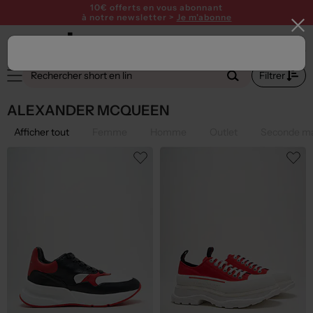
10€ offerts en vous abonnant
à notre newsletter >
Je m'abonne
Filtrer
ALEXANDER MCQUEEN
Afficher tout
Femme
Homme
Outlet
Seconde ma