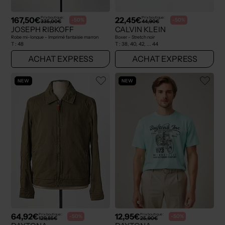
167,50€
22,45€
Prix boutique :
Prix boutique :
-50%
-50%
335,00€
44,90€
JOSEPH RIBKOFF
CALVIN KLEIN
Robe mi-longue - Imprimé fantaisie marron
Boxer - Stretch noir
T :
48
T :
38, 40, 42, ... 44
ACHAT EXPRESS
ACHAT EXPRESS
NEW
NEW
64,92€
12,95€
Prix boutique :
Prix boutique :
-50%
-50%
129,85€
25,90€