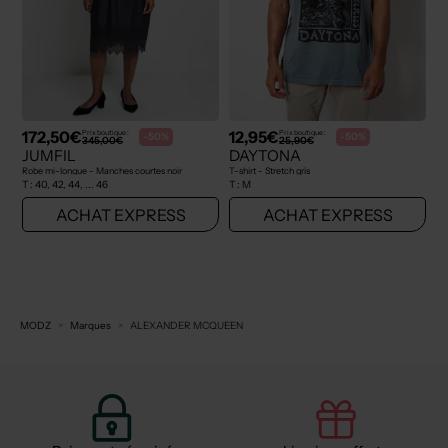
172,50€
12,95€
Prix boutique :
Prix boutique :
-50%
-50%
345,00€
25,90€
JUMFIL
DAYTONA
Robe mi-longue - Manches courtes noir
T-shirt - Stretch gris
T :
40, 42, 44, ... 46
T :
M
ACHAT EXPRESS
ACHAT EXPRESS
MODZ
Marques
ALEXANDER MCQUEEN