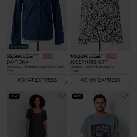
Seconde main
35,56€
142,50€
Prix neuf estimé :
Prix boutique :
-55%
-50%
79,00€
285,00€
DAYTONA
JOSEPH RIBKOFF
Veste casual - Fermeture boutonnée sur le devant bleu
Chemisier - Imprimé fantaisie blanc
T :
M
T :
40
ACHAT EXPRESS
ACHAT EXPRESS
NEW
NEW