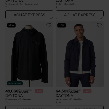
DAYTONA
DAYTONA
Veste casual - Col chemisier vert
T-shirt - Stretch bleu
T :
L
T :
L
ACHAT EXPRESS
ACHAT EXPRESS
NEW
NEW
Seconde main
49,06€
64,50€
Prix neuf estimé :
Prix boutique :
-55%
-50%
109,00€
129,00€
DAYTONA
DAYTONA
Coupe-vent - Poches noir
Veste casual - Poches bleu
T :
L
T :
M