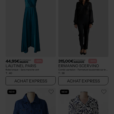
44,95€
315,00€
Prix boutique :
Prix boutique :
-50%
-50%
89,90€
630,00€
LAUTINEL PARIS
ERMANNO SCERVINO
Robe longue - Sans manche vert
Combi-pantalon - Fermeture boutonnée sur le devant noir
T :
40
T :
38
ACHAT EXPRESS
ACHAT EXPRESS
NEW
NEW