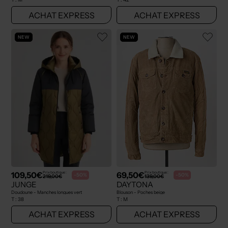
ACHAT EXPRESS
ACHAT EXPRESS
NEW
NEW
109,50€
69,50€
Prix boutique :
Prix boutique :
-50%
-50%
219,00€
139,00€
JUNGE
DAYTONA
Doudoune - Manches longues vert
Blouson - Poches beige
T :
38
T :
M
ACHAT EXPRESS
ACHAT EXPRESS