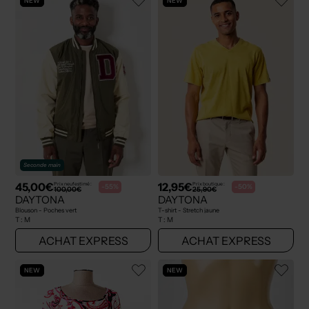
NEW
NEW
Seconde main
45,00€
12,95€
Prix neuf estimé :
Prix boutique :
-55%
-50%
100,00€
25,90€
DAYTONA
DAYTONA
Blouson - Poches vert
T-shirt - Stretch jaune
T :
M
T :
M
ACHAT EXPRESS
ACHAT EXPRESS
NEW
NEW