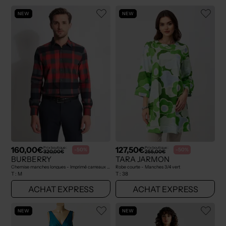
NEW
NEW
160,00€
127,50€
Prix boutique :
Prix boutique :
-50%
-50%
320,00€
255,00€
BURBERRY
TARA JARMON
Chemise manches longues - Imprimé carreaux rouge
Robe courte - Manches 3/4 vert
T :
M
T :
38
ACHAT EXPRESS
ACHAT EXPRESS
NEW
NEW