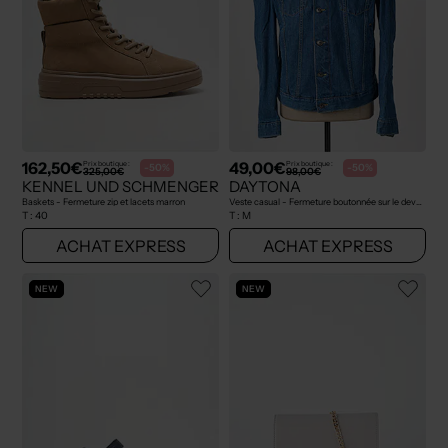
162,50€
49,00€
Prix boutique :
Prix boutique :
-50%
-50%
325,00€
98,00€
KENNEL UND SCHMENGER
DAYTONA
Baskets - Fermeture zip et lacets marron
Veste casual - Fermeture boutonnée sur le devant bleu
T :
40
T :
M
ACHAT EXPRESS
ACHAT EXPRESS
NEW
NEW