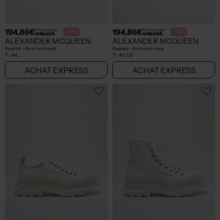
194,86€
194,86€
Prix boutique :
Prix boutique :
-70%
-70%
649,50€
649,50€
ALEXANDER MCQUEEN
ALEXANDER MCQUEEN
Baskets - Bout rond rouge
Baskets - Bout rond rouge
T :
44
T :
40 1/2
ACHAT EXPRESS
ACHAT EXPRESS