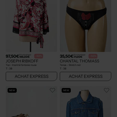
97,50€
35,50€
Prix boutique :
Prix boutique :
-50%
-50%
195,00€
71,00€
JOSEPH RIBKOFF
CHANTAL THOMASS
Top - Imprimé fantaisie rouge
Tanga - Stretch noir
T :
38
T :
38
ACHAT EXPRESS
ACHAT EXPRESS
NEW
NEW