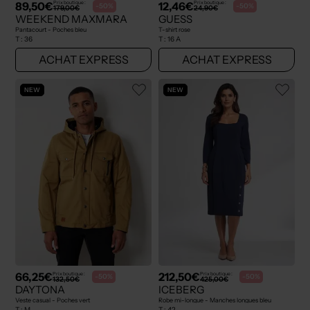
89,50€
12,46€
Prix boutique :
Prix boutique :
-50%
-50%
179,00€
24,90€
WEEKEND MAXMARA
GUESS
Pantacourt - Poches bleu
T-shirt rose
T :
36
T :
16 A
ACHAT EXPRESS
ACHAT EXPRESS
NEW
NEW
66,25€
212,50€
Prix boutique :
Prix boutique :
-50%
-50%
132,50€
425,00€
DAYTONA
ICEBERG
Veste casual - Poches vert
Robe mi-longue - Manches longues bleu
T :
M
T :
42