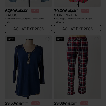
67,50€
70,00€
Prix boutique :
Prix boutique :
-50%
-50%
135,00€
139,99€
XACUS
SIGNE NATURE
Chemise manches longues - Poches bleu
Robe longue - Manches courtes orange
T :
M
T :
36, 42
ACHAT EXPRESS
ACHAT EXPRESS
NEW
NEW
29,50€
29,88€
Prix boutique :
Prix boutique :
-50%
-50%
59,00€
59,75€