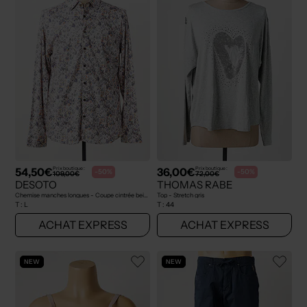
54,50€
36,00€
Prix boutique :
Prix boutique :
-50%
-50%
109,00€
72,00€
DESOTO
THOMAS RABE
Chemise manches longues - Coupe cintrée beige
Top - Stretch gris
T :
L
T :
44
ACHAT EXPRESS
ACHAT EXPRESS
NEW
NEW