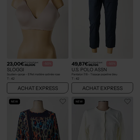
23,00€
49,87€
Prix boutique :
Prix boutique :
-50%
-50%
46,00€
99,75€
SLOGGI
U.S. POLO ASSN
Soutien-gorge - Effet matière satinée rose
Pantalon 7/8 - Tissage popeline bleu
T :
42
T :
42
ACHAT EXPRESS
ACHAT EXPRESS
NEW
NEW