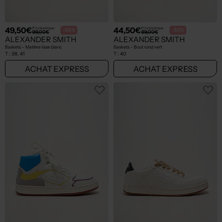
49,50€
44,50€
Prix boutique :
Prix boutique :
-50%
-50%
99,00€
89,00€
ALEXANDER SMITH
ALEXANDER SMITH
Baskets - Matière lisse blanc
Baskets - Bout rond vert
T :
38, 41
T :
40
ACHAT EXPRESS
ACHAT EXPRESS