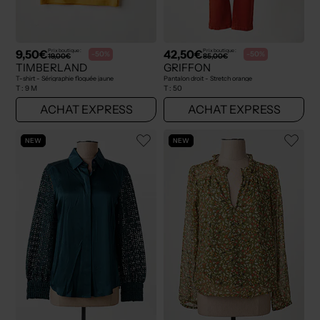
9,50€
42,50€
Prix boutique :
Prix boutique :
-50%
-50%
19,00€
85,00€
TIMBERLAND
GRIFFON
T-shirt - Sérigraphie floquée jaune
Pantalon droit - Stretch orange
T :
9 M
T :
50
ACHAT EXPRESS
ACHAT EXPRESS
NEW
NEW