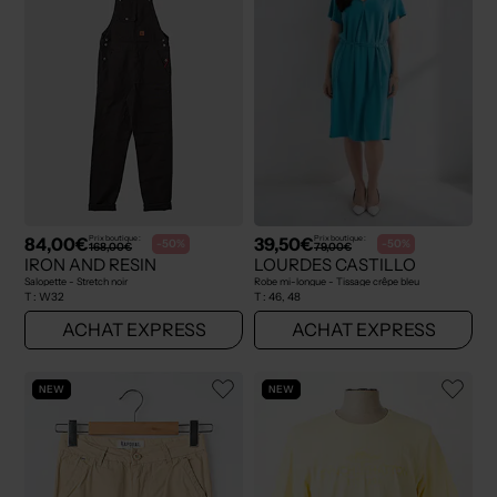
84,00€
39,50€
Prix boutique :
Prix boutique :
-50%
-50%
168,00€
79,00€
IRON AND RESIN
LOURDES CASTILLO
Salopette - Stretch noir
Robe mi-longue - Tissage crêpe bleu
T :
W32
T :
46, 48
ACHAT EXPRESS
ACHAT EXPRESS
NEW
NEW