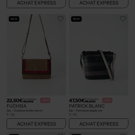
ACHAT EXPRESS
ACHAT EXPRESS
NEW
NEW
22,50€
47,50€
Prix boutique :
Prix boutique :
-50%
-50%
45,00€
95,00€
FUCHSIA
PATRICK BLANC
Sac - Doublure textile marron
Sac - Fermeture zippée noir
T :
TU
T :
TU
ACHAT EXPRESS
ACHAT EXPRESS