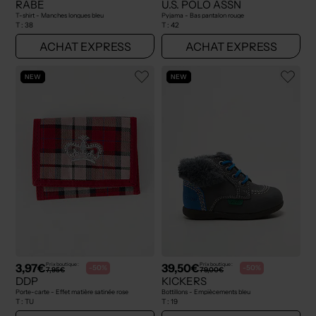
RABE
U.S. POLO ASSN
T-shirt - Manches longues bleu
Pyjama - Bas pantalon rouge
T :
38
T :
42
ACHAT EXPRESS
ACHAT EXPRESS
NEW
NEW
3,97€
39,50€
Prix boutique :
Prix boutique :
-50%
-50%
7,95€
79,00€
DDP
KICKERS
Porte-carte - Effet matière satinée rose
Bottillons - Empiècements bleu
T :
TU
T :
19