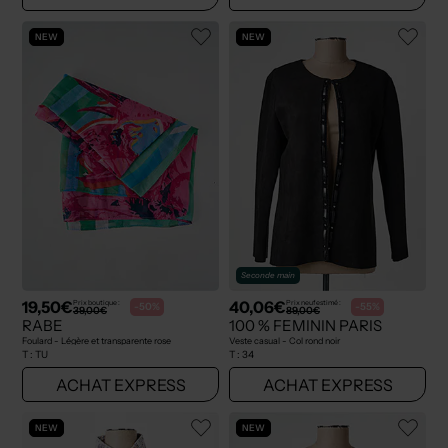
NEW
NEW
Seconde main
19,50€
40,06€
Prix boutique :
Prix neuf estimé :
-50%
-55%
39,00€
89,00€
RABE
100 % FEMININ PARIS
Foulard - Légère et transparente rose
Veste casual - Col rond noir
T :
TU
T :
34
ACHAT EXPRESS
ACHAT EXPRESS
NEW
NEW