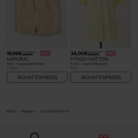
19,96€
34,00€
Prix boutique :
Prix boutique :
-50%
-50%
39,90€
68,00€
KAPORAL
FYNCH-HATTON
Short - Tissage popeline beige
T-shirt - Coupe cintrée jaune
T :
10 A
T :
L
ACHAT EXPRESS
ACHAT EXPRESS
MODZ
Marques
ALEXANDER SMITH