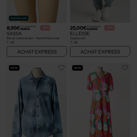
Seconde main
8,95€
25,00€
Prix neuf estimé :
Prix boutique :
-55%
-50%
19,90€
50,00€
SASSA
ELLESSE
Bas de maillot de bain - Imprimé fleurs rose
Jogging vert
T :
42
T :
42
ACHAT EXPRESS
ACHAT EXPRESS
NEW
NEW