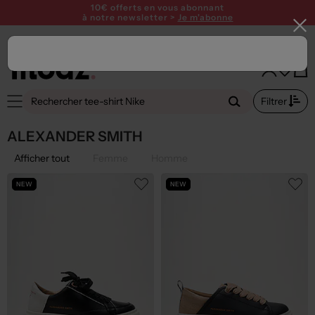
SUMMER26
10€ offerts en vous abonnant
à notre newsletter >
Je m'abonne
Filtrer
ALEXANDER SMITH
Afficher tout
Femme
Homme
NEW
NEW