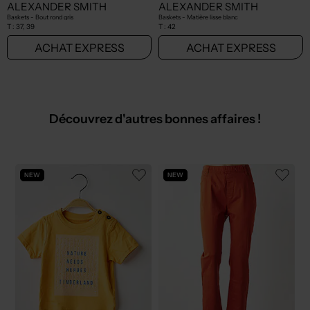
ALEXANDER SMITH
ALEXANDER SMITH
Baskets - Bout rond gris
Baskets - Matière lisse blanc
T :
37, 39
T :
42
ACHAT EXPRESS
ACHAT EXPRESS
Découvrez d'autres bonnes affaires !
NEW
NEW