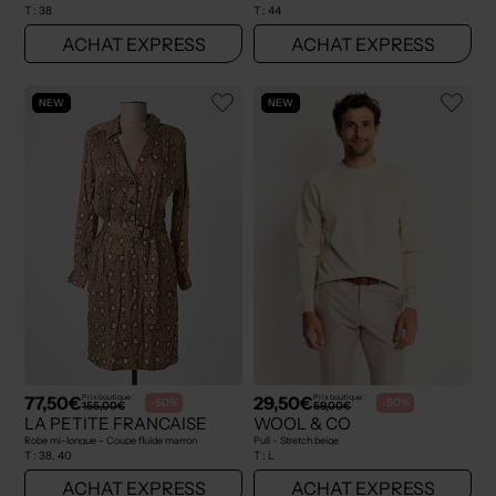
T :
38
T :
44
ACHAT EXPRESS
ACHAT EXPRESS
NEW
NEW
77,50€
29,50€
Prix boutique :
Prix boutique :
-50%
-50%
155,00€
59,00€
LA PETITE FRANCAISE
WOOL & CO
Robe mi-longue - Coupe fluide marron
Pull - Stretch beige
T :
38, 40
T :
L
ACHAT EXPRESS
ACHAT EXPRESS