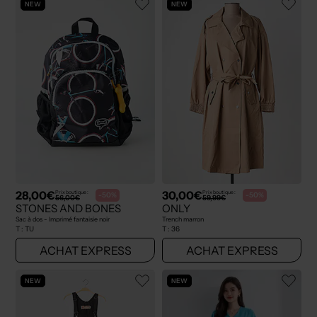
NEW
NEW
28,00€
30,00€
Prix boutique :
Prix boutique :
-50%
-50%
56,00€
59,99€
STONES AND BONES
ONLY
Sac à dos - Imprimé fantaisie noir
Trench marron
T :
TU
T :
36
ACHAT EXPRESS
ACHAT EXPRESS
NEW
NEW