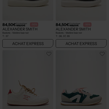
84,50€
84,50€
Prix boutique :
Prix boutique :
-50%
-50%
169,00€
169,00€
ALEXANDER SMITH
ALEXANDER SMITH
Baskets - Matière lisse noir
Baskets - Matière lisse noir
T :
37
T :
36, 37, 39
ACHAT EXPRESS
ACHAT EXPRESS