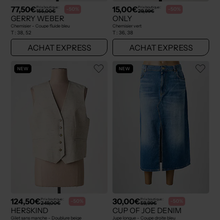
77,50€
15,00€
Prix boutique :
Prix boutique :
-50%
-50%
155,00€
29,99€
GERRY WEBER
ONLY
Chemisier - Coupe fluide bleu
Chemisier vert
T :
38, 52
T :
36, 38
ACHAT EXPRESS
ACHAT EXPRESS
NEW
NEW
124,50€
30,00€
Prix boutique :
Prix boutique :
-50%
-50%
249,00€
59,99€
HERSKIND
CUP OF JOE DENIM
Gilet sans manche - Doublure beige
Jupe longue - Coupe droite bleu