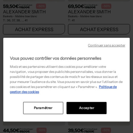
59,50€
69,50€
Prix boutique :
Prix boutique :
-50%
-50%
119,00€
139,00€
ALEXANDER SMITH
ALEXANDER SMITH
Baskets - Matière lisse blanc
Baskets - Matière lisse blanc
T :
36, 37, 38, ... 41
T :
41
ACHAT EXPRESS
ACHAT EXPRESS
Continuer sans accepter
Vous pouvez contrôler vos données personnelles
Modz et ses partenaires utilisent des cookies pour améliorer votre
navigation, vous proposer des publicités personnalisées, vous donner la
possibilité de partager des contenus de modz.fr sur les réseaux sociaux et
pour mesurer l’audience du site. Vous pouvez en savoir plus sur l’utilisation de
ces cookies et les paramétrer en cliquant sur « Paramétrer ».
Politique de
gestion des cookies
Paramétrer
Accepter
44,50€
39,50€
Prix boutique :
Prix boutique :
-50%
-50%
89,00€
79,00€