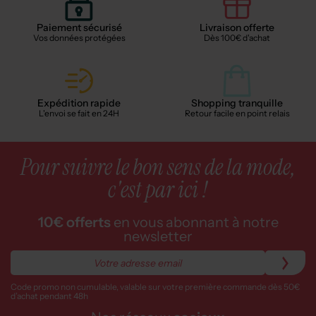
Paiement sécurisé
Livraison offerte
Vos données protégées
Dès 100€ d'achat
Expédition rapide
Shopping tranquille
L'envoi se fait en 24H
Retour facile en point relais
Pour suivre le bon sens de la mode,
c'est par ici !
10€ offerts
en vous abonnant à notre
newsletter
Code promo non cumulable, valable sur votre première commande dès 50€
d’achat pendant 48h