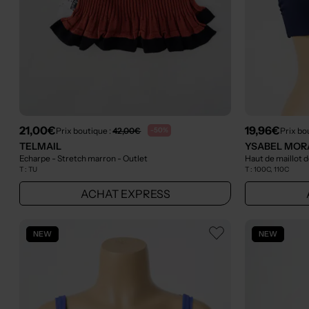
21,00€
19,96€
Prix boutique :
42,00€
Prix bo
-50%
TELMAIL
YSABEL MOR
Echarpe - Stretch marron
- Outlet
Haut de maillot d
T :
TU
T :
100C, 110C
ACHAT EXPRESS
NEW
NEW