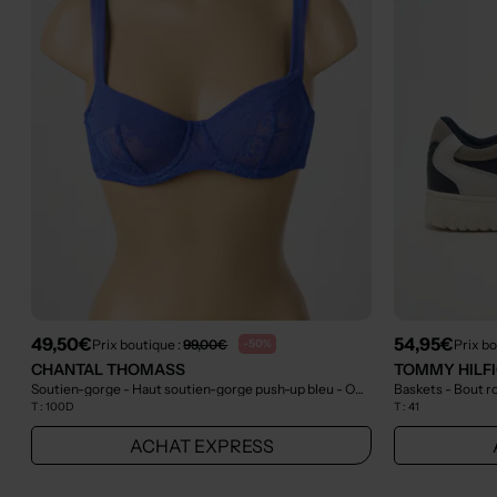
49,50€
54,95€
Prix boutique :
99,00€
Prix bo
-50%
CHANTAL THOMASS
TOMMY HILF
Soutien-gorge - Haut soutien-gorge push-up bleu
- Outlet
Baskets - Bout r
T :
100D
T :
41
ACHAT EXPRESS