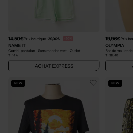
14,50€
19,96€
Prix boutique :
29,00€
Prix bo
-50%
NAME IT
OLYMPIA
Combi-pantalon - Sans manche vert
- Outlet
Bas de maillot de
T :
14 A
T :
38, 40
ACHAT EXPRESS
NEW
NEW