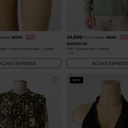
34,99€
utique :
39,90€
Prix boutique :
69,99€
-50%
-50
RAGWEAR
 bain - Imprimé fleurs bleu
- Outlet
Pull - Col polo vert
- Outlet
T :
M
ACHAT EXPRESS
ACHAT EXPRES
NEW