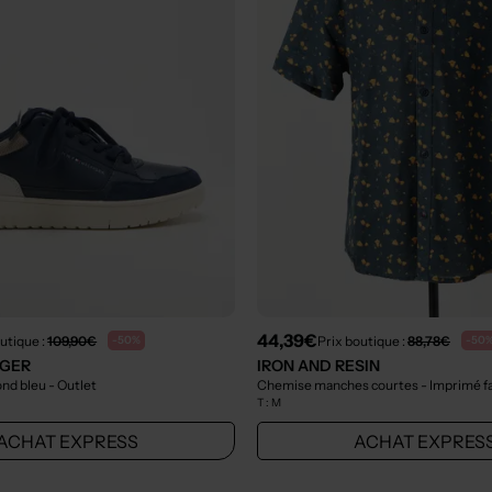
44,39€
utique :
109,90€
Prix boutique :
88,78€
-50%
-50
IGER
IRON AND RESIN
ond bleu
- Outlet
Chemise manches courtes - Imprimé fa
T :
M
ACHAT EXPRESS
ACHAT EXPRES