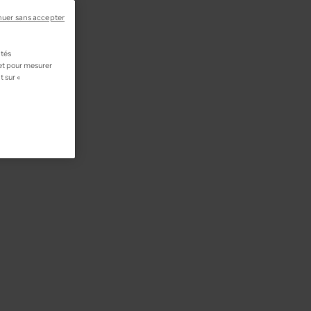
nuer sans accepter
ités
 et pour mesurer
t sur «