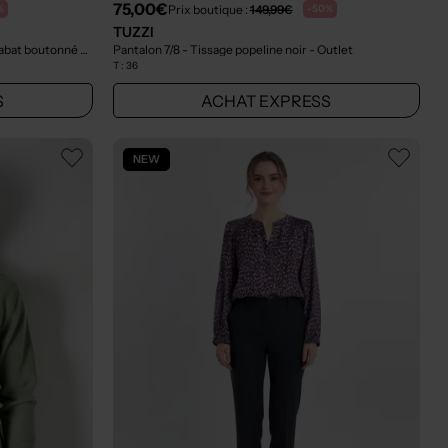
75,00€
Prix boutique :
149,99€
%
-50%
TUZZI
Pantalon 7/8 - Fermeture zippée sous rabat boutonné bleu
- Outlet
Pantalon 7/8 - Tissage popeline noir
- Outlet
T :
36
S
ACHAT EXPRESS
NEW