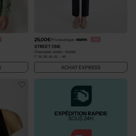
25,00€
Prix boutique :
49,99€
%
-50%
STREET ONE
Chemisier violet
- Outlet
T :
36, 38, 40, 42, ... 46
S
ACHAT EXPRESS