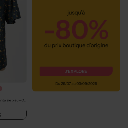
%
ntaisie bleu
- Outlet
S