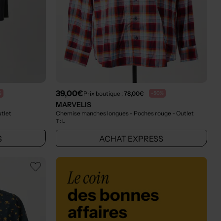
39,00€
Prix boutique :
78,00€
%
-50%
MARVELIS
utlet
Chemise manches longues - Poches rouge
- Outlet
T :
L
S
ACHAT EXPRESS