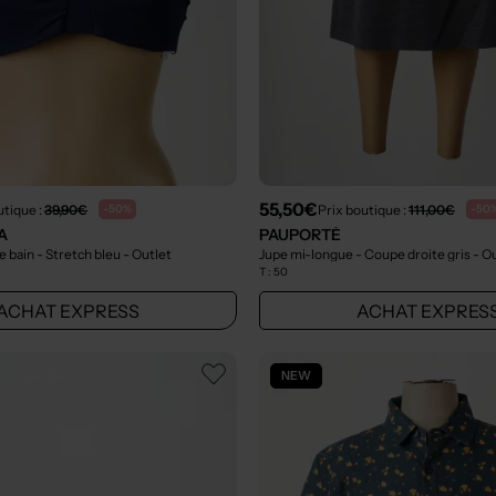
55,50€
utique :
39,90€
Prix boutique :
111,00€
-50%
-50
A
PAUPORTÉ
e bain - Stretch bleu
- Outlet
Jupe mi-longue - Coupe droite gris
- O
T :
50
ACHAT EXPRESS
ACHAT EXPRES
NEW