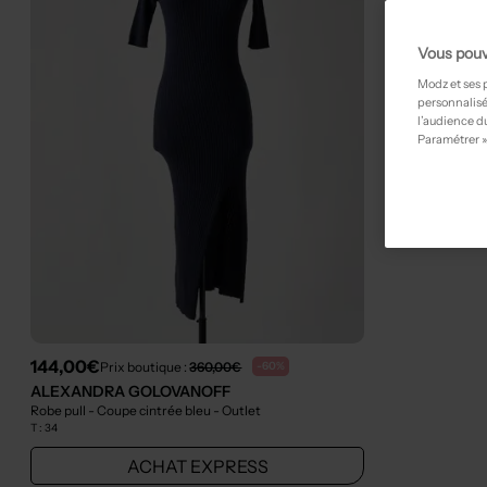
Vous pouv
Modz et ses 
personnalisé
l’audience du
Paramétrer »
144,00€
Prix boutique :
360,00€
-60%
ALEXANDRA GOLOVANOFF
Robe pull - Coupe cintrée bleu
- Outlet
T :
34
ACHAT EXPRESS