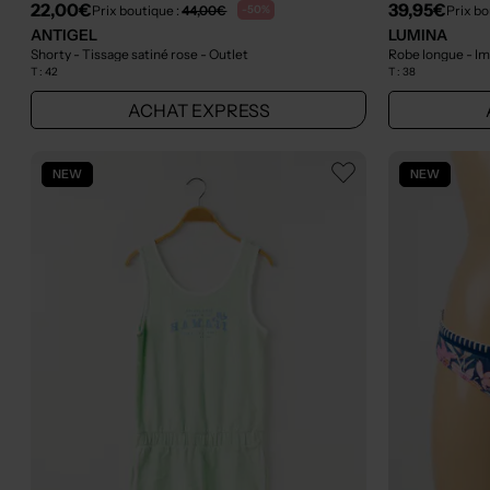
22,00€
39,95€
Prix boutique :
44,00€
Prix bo
-50%
ANTIGEL
LUMINA
Shorty - Tissage satiné rose
- Outlet
Robe longue - Im
T :
42
T :
38
ACHAT EXPRESS
NEW
NEW