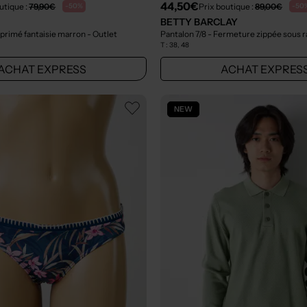
44,50€
utique :
79,90€
Prix boutique :
89,00€
-50%
-50
BETTY BARCLAY
primé fantaisie marron
- Outlet
T :
38, 48
ACHAT EXPRESS
ACHAT EXPRES
NEW