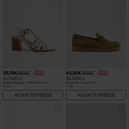
39,76€
43,50€
Prix boutique :
Prix boutique :
-70%
-70%
132,50€
145,00€
ALIWELL
ALIWELL
Sandales/Nu pieds - Matière lisse blanc
Mocassins - Chiquet vert
T :
41
T :
36
ACHAT EXPRESS
ACHAT EXPRESS