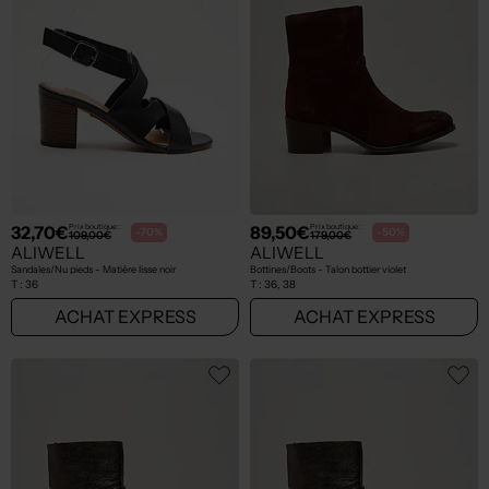
32,70€
89,50€
Prix boutique :
Prix boutique :
-70%
-50%
109,00€
179,00€
ALIWELL
ALIWELL
Sandales/Nu pieds - Matière lisse noir
Bottines/Boots - Talon bottier violet
T :
36
T :
36, 38
ACHAT EXPRESS
ACHAT EXPRESS