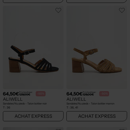
64,50€
64,50€
Prix boutique :
Prix boutique :
-50%
-50%
129,00€
129,00€
ALIWELL
ALIWELL
Sandales/Nu pieds - Talon bottier noir
Sandales/Nu pieds - Talon bottier marron
T :
36
T :
36, 41
ACHAT EXPRESS
ACHAT EXPRESS