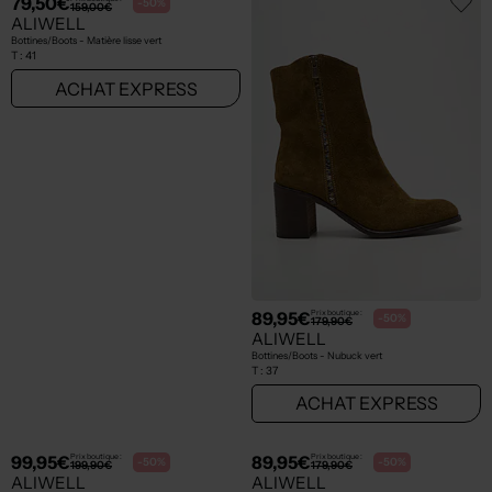
79,50€
89,95€
Prix boutique :
Prix boutique :
-50%
-50%
159,00€
179,90€
ALIWELL
ALIWELL
Bottines/Boots - Matière lisse vert
Bottines/Boots - Nubuck vert
T :
41
T :
37
ACHAT EXPRESS
ACHAT EXPRESS