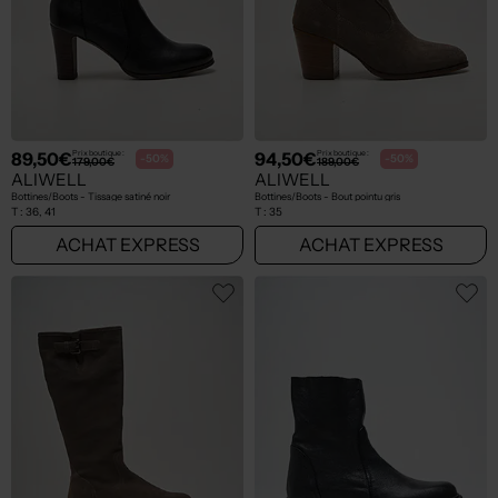
89,50€
94,50€
Prix boutique :
Prix boutique :
-50%
-50%
179,00€
189,00€
ALIWELL
ALIWELL
Bottines/Boots - Tissage satiné noir
Bottines/Boots - Bout pointu gris
T :
36, 41
T :
35
ACHAT EXPRESS
ACHAT EXPRESS