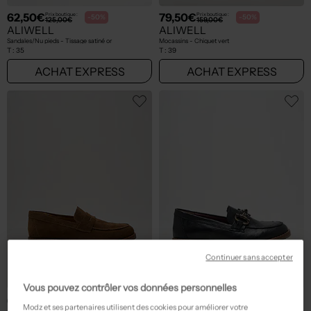
62,50€
79,50€
Prix boutique :
Prix boutique :
-50%
-50%
125,00€
159,00€
ALIWELL
ALIWELL
Sandales/Nu pieds - Tissage satiné or
Mocassins - Chiquet vert
T :
35
T :
39
ACHAT EXPRESS
ACHAT EXPRESS
Continuer sans accepter
Vous pouvez contrôler vos données personnelles
69,50€
74,50€
Prix boutique :
Prix boutique :
-50%
-50%
139,00€
149,00€
Modz et ses partenaires utilisent des cookies pour améliorer votre