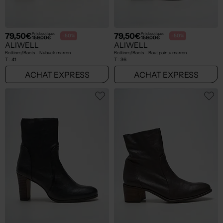
79,50€
79,50€
Prix boutique :
Prix boutique :
-50%
-50%
159,00€
159,00€
ALIWELL
ALIWELL
Bottines/Boots - Nubuck marron
Bottines/Boots - Bout pointu marron
T :
41
T :
36
ACHAT EXPRESS
ACHAT EXPRESS