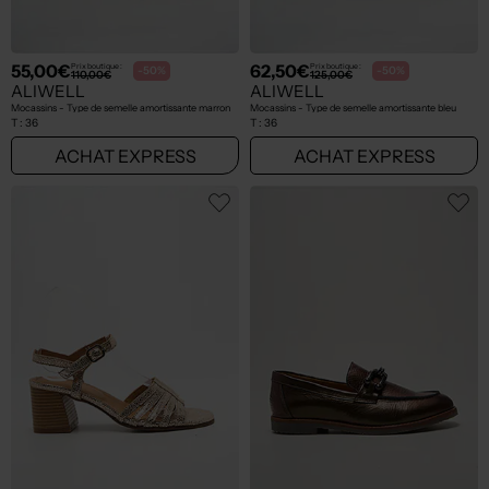
55,00€
62,50€
Prix boutique :
Prix boutique :
-50%
-50%
110,00€
125,00€
ALIWELL
ALIWELL
Mocassins - Type de semelle amortissante marron
Mocassins - Type de semelle amortissante bleu
T :
36
T :
36
ACHAT EXPRESS
ACHAT EXPRESS