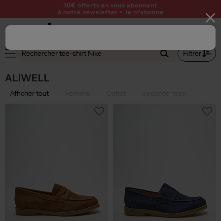
10€ offerts en vous abonnant
à notre newsletter >
Je m'abonne
Filtrer
ALIWELL
Afficher tout
Femme
Outlet
Seconde main