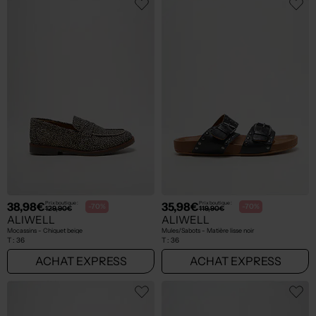
38,98€
35,98€
Prix boutique :
Prix boutique :
-70%
-70%
129,90€
119,90€
ALIWELL
ALIWELL
Mocassins - Chiquet beige
Mules/Sabots - Matière lisse noir
T :
36
T :
36
ACHAT EXPRESS
ACHAT EXPRESS