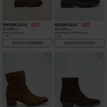
104,50€
84,50€
Prix boutique :
Prix boutique :
-50%
-50%
209,00€
169,00€
ALIWELL
ALIWELL
Bottes - Bout rond gris
Bottines/Boots - Matière lisse noir
T :
40
T :
35
ACHAT EXPRESS
ACHAT EXPRESS