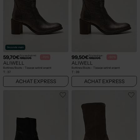
Seconde main
59,70€
99,50€
Prix neuf estimé :
Prix boutique :
-70%
-50%
199,00€
199,00€
ALIWELL
ALIWELL
Bottines/Boots - Tissage satiné argent
Bottines/Boots - Tissage satiné argent
T :
37
T :
39
ACHAT EXPRESS
ACHAT EXPRESS