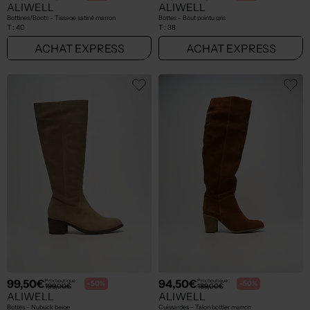
ALIWELL
ALIWELL
Bottines/Boots - Tissage satiné marron
Bottes - Bout pointu gris
T :
40
T :
38
ACHAT EXPRESS
ACHAT EXPRESS
99,50€
94,50€
Prix boutique :
Prix boutique :
-50%
-50%
199,00€
189,00€
ALIWELL
ALIWELL
Bottes - Nubuck beige
Cuissardes - Talon bottier marron