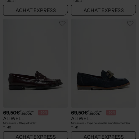
T :
36, 41
T :
36, 41
ACHAT EXPRESS
ACHAT EXPRESS
69,50€
69,50€
Prix boutique :
Prix boutique :
-50%
-50%
139,00€
139,00€
ALIWELL
ALIWELL
Mocassins - Chiquet violet
Mocassins - Type de semelle amortissante bleu
T :
40
T :
41
ACHAT EXPRESS
ACHAT EXPRESS