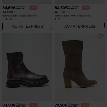
84,50€
84,50€
Prix boutique :
Prix boutique :
-50%
-50%
169,00€
169,00€
ALIWELL
ALIWELL
Bottines/Boots - Tissage satiné noir
Bottines/Boots - Matière lisse marron
T :
35, 36
T :
41
ACHAT EXPRESS
ACHAT EXPRESS
84,50€
79,50€
Prix boutique :
Prix boutique :
-50%
-50%
169,00€
159,00€