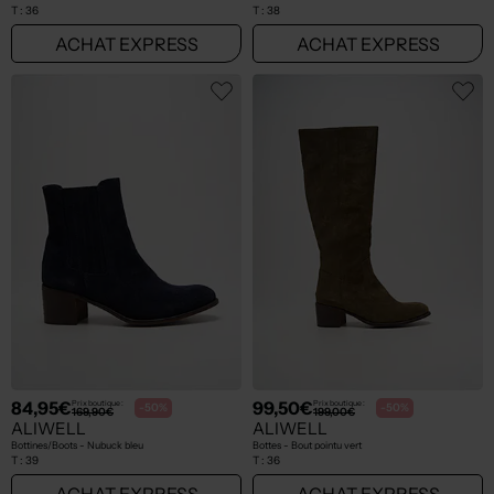
T :
36
T :
38
ACHAT EXPRESS
ACHAT EXPRESS
84,95€
99,50€
Prix boutique :
Prix boutique :
-50%
-50%
169,90€
199,00€
ALIWELL
ALIWELL
Bottines/Boots - Nubuck bleu
Bottes - Bout pointu vert
T :
39
T :
36
ACHAT EXPRESS
ACHAT EXPRESS