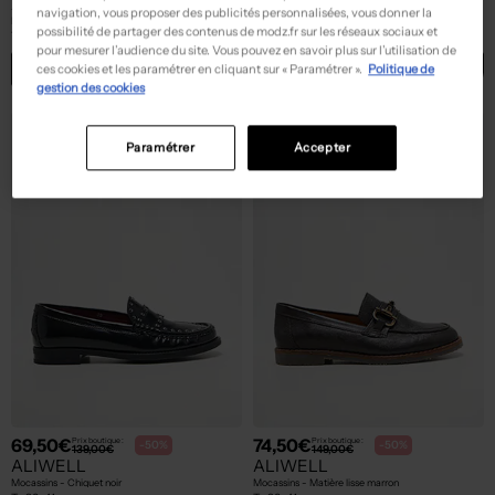
ALIWELL
ALIWELL
navigation, vous proposer des publicités personnalisées, vous donner la
Mocassins - Bout rond marron
Mocassins - Matière lisse noir
possibilité de partager des contenus de modz.fr sur les réseaux sociaux et
T :
35, 36
T :
36
pour mesurer l’audience du site. Vous pouvez en savoir plus sur l’utilisation de
ACHAT EXPRESS
ACHAT EXPRESS
ces cookies et les paramétrer en cliquant sur « Paramétrer ».
Politique de
gestion des cookies
Paramétrer
Accepter
69,50€
74,50€
Prix boutique :
Prix boutique :
-50%
-50%
139,00€
149,00€
ALIWELL
ALIWELL
Mocassins - Chiquet noir
Mocassins - Matière lisse marron