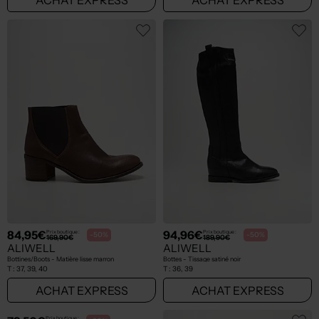
84,95€
94,96€
Prix boutique :
Prix boutique :
-50%
-50%
169,90€
189,90€
ALIWELL
ALIWELL
Bottines/Boots - Matière lisse marron
Bottes - Tissage satiné noir
T :
37, 39, 40
T :
36, 39
ACHAT EXPRESS
ACHAT EXPRESS