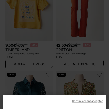
9,50€
42,50€
Prix boutique :
Prix boutique :
-50%
-50%
19,00€
85,00€
TIMBERLAND
GRIFFON
T-shirt - Sérigraphie floquée jaune
Pantalon droit - Stretch orange
T :
9 M
T :
50
ACHAT EXPRESS
ACHAT EXPRESS
NEW
NEW
Continuer sans accepter