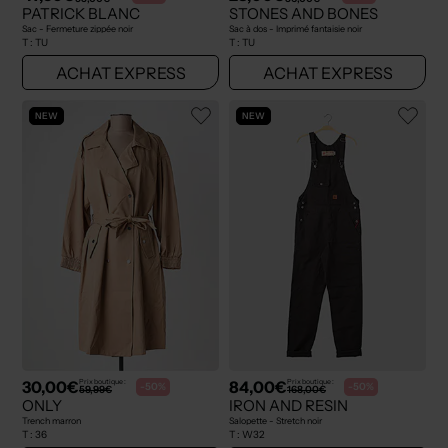
PATRICK BLANC
STONES AND BONES
Sac - Fermeture zippée noir
Sac à dos - Imprimé fantaisie noir
T :
TU
T :
TU
ACHAT EXPRESS
ACHAT EXPRESS
NEW
NEW
30,00€
84,00€
Prix boutique :
Prix boutique :
-50%
-50%
59,99€
168,00€
ONLY
IRON AND RESIN
Trench marron
Salopette - Stretch noir
T :
36
T :
W32