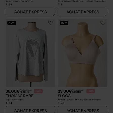
Veste casual - Col rond noir
Chemise manches longues - Coupe cintrée beige
T :
34
T :
L
ACHAT EXPRESS
ACHAT EXPRESS
NEW
NEW
36,00€
23,00€
Prix boutique :
Prix boutique :
-50%
-50%
72,00€
46,00€
THOMAS RABE
SLOGGI
Top - Stretch gris
Soutien-gorge - Effet matière satinée rose
T :
44
T :
42
ACHAT EXPRESS
ACHAT EXPRESS