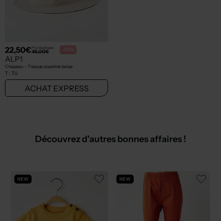
22,50€
Prix boutique :
-50%
45,00€
ALP1
Chapeau - Tissage popeline beige
T :
TU
ACHAT EXPRESS
Découvrez d'autres bonnes affaires !
NEW
NEW