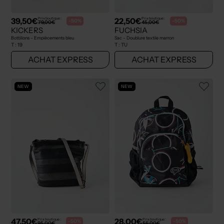
39,50€
22,50€
Prix boutique :
Prix boutique :
-50%
-50%
79,00€
45,00€
KICKERS
FUCHSIA
Bottillons - Empiècements bleu
Sac - Doublure textile marron
T :
19
T :
TU
ACHAT EXPRESS
ACHAT EXPRESS
NEW
NEW
47,50€
28,00€
Prix boutique :
Prix boutique :
-50%
-50%
95,00€
56,00€