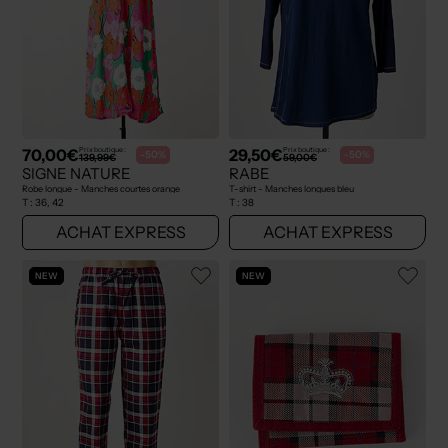
70,00€
29,50€
Prix boutique :
Prix boutique :
-50%
-50%
139,99€
59,00€
SIGNE NATURE
RABE
Robe longue - Manches courtes orange
T-shirt - Manches longues bleu
T :
36, 42
T :
38
ACHAT EXPRESS
ACHAT EXPRESS
NEW
NEW