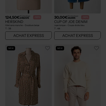
124,50€
30,00€
Prix boutique :
Prix boutique :
-50%
-50%
249,00€
59,99€
HERSKIND
CUP OF JOE DENIM
Gilet sans manche - Doublure beige
Jupe longue - Coupe droite bleu
T :
38
T :
44
ACHAT EXPRESS
ACHAT EXPRESS
NEW
NEW