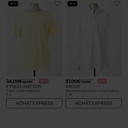
NEW
NEW
34,00€
37,00€
Prix boutique :
Prix boutique :
-50%
-50%
68,00€
74,00€
FYNCH-HATTON
XACUS
T-shirt - Coupe cintrée jaune
Chemise manches longues - Coupe cintrée blanc
T :
L
T :
M
ACHAT EXPRESS
ACHAT EXPRESS