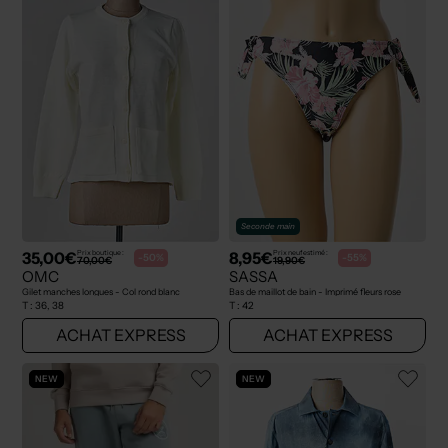
Seconde main
35,00€
8,95€
Prix boutique :
Prix neuf estimé :
-50%
-55%
70,00€
19,90€
OMC
SASSA
Gilet manches longues - Col rond blanc
Bas de maillot de bain - Imprimé fleurs rose
T :
36, 38
T :
42
ACHAT EXPRESS
ACHAT EXPRESS
NEW
NEW