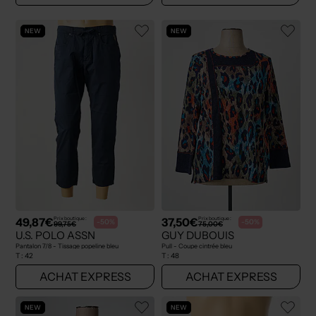
NEW
NEW
49,87€
37,50€
Prix boutique :
Prix boutique :
-50%
-50%
99,75€
75,00€
U.S. POLO ASSN
GUY DUBOUIS
Pantalon 7/8 - Tissage popeline bleu
Pull - Coupe cintrée bleu
T :
42
T :
48
ACHAT EXPRESS
ACHAT EXPRESS
NEW
NEW