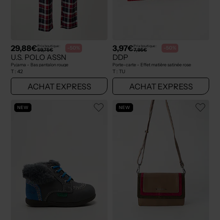
29,88€
3,97€
Prix boutique :
Prix boutique :
-50%
-50%
59,75€
7,95€
U.S. POLO ASSN
DDP
Pyjama - Bas pantalon rouge
Porte-carte - Effet matière satinée rose
T :
42
T :
TU
ACHAT EXPRESS
ACHAT EXPRESS
NEW
NEW