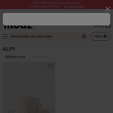
SUMMER PARTY ! Profitez de 15€ offerts dès 120€ avec le code
SUMMER26
10€ offerts en vous abonnant
à notre newsletter >
Je m'abonne
Filtrer
ALP1
Afficher tout
Homme