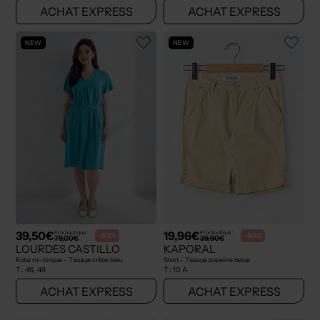
ACHAT EXPRESS
ACHAT EXPRESS
NEW
NEW
39,50€
19,96€
Prix boutique :
Prix boutique :
-50%
-50%
79,00€
39,90€
LOURDES CASTILLO
KAPORAL
Robe mi-longue - Tissage crêpe bleu
Short - Tissage popeline beige
T :
46, 48
T :
10 A
ACHAT EXPRESS
ACHAT EXPRESS