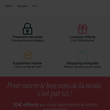
MODZ
Marques
ALP1
Paiement sécurisé
Livraison offerte
Vos données protégées
Dès 100€ d'achat
Expédition rapide
Shopping tranquille
L'envoi se fait en 24H
Retour facile en point relais
Pour suivre le bon sens de la mode,
c'est par ici !
10€ offerts
en vous abonnant à notre
newsletter