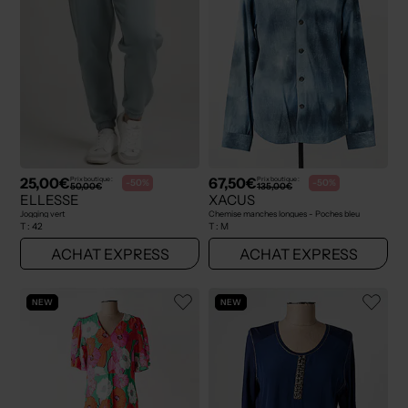
25,00€
67,50€
Prix boutique :
Prix boutique :
-50%
-50%
50,00€
135,00€
ELLESSE
XACUS
Jogging vert
Chemise manches longues - Poches bleu
T :
42
T :
M
ACHAT EXPRESS
ACHAT EXPRESS
NEW
NEW