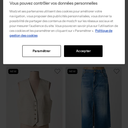
Vous pouvez contrôler vos données personnelles
Modz et ses partenaires utilisent des cookies pour améliorer votre
navigation, vous proposer des publicités personnalisées, vous donner la
possibilité de partager des contenus de modz.fr sur les réseaux sociaux et
pour mesurer l’audience du site. Vous pouvez en savoir plus sur l’utilisation de
ces cookies et les paramétrer en cliquant sur « Paramétrer ».
Politique de
gestion des cookies
77,50€
15,00€
Prix boutique :
Prix boutique :
-50%
-50%
155,00€
29,99€
GERRY WEBER
ONLY
Chemisier - Coupe fluide bleu
Chemisier vert
T :
38, 52
T :
36, 38
Paramétrer
Accepter
ACHAT EXPRESS
ACHAT EXPRESS
NEW
NEW