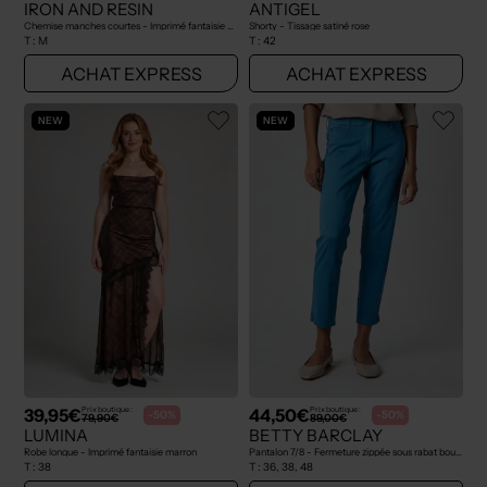
IRON AND RESIN
ANTIGEL
Chemise manches courtes - Imprimé fantaisie bleu
Shorty - Tissage satiné rose
T :
M
T :
42
ACHAT EXPRESS
ACHAT EXPRESS
NEW
NEW
39,95€
44,50€
Prix boutique :
Prix boutique :
-50%
-50%
79,90€
89,00€
LUMINA
BETTY BARCLAY
Robe longue - Imprimé fantaisie marron
Pantalon 7/8 - Fermeture zippée sous rabat boutonné bleu
T :
38
T :
36, 38, 48