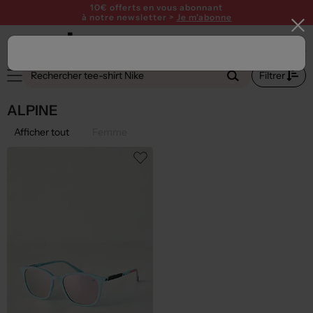
10€ offerts en vous abonnant
à notre newsletter >
Je m'abonne
Filtrer
ALPINE
Afficher tout
Femme