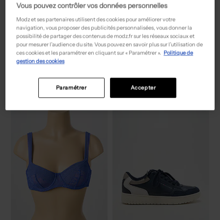
Vous pouvez contrôler vos données personnelles
Modz et ses partenaires utilisent des cookies pour améliorer votre
navigation, vous proposer des publicités personnalisées, vous donner la
possibilité de partager des contenus de modz.fr sur les réseaux sociaux et
pour mesurer l’audience du site. Vous pouvez en savoir plus sur l’utilisation de
55,50€
39,00€
Prix boutique :
Prix boutique :
-50%
-50%
111,00€
78,00€
ces cookies et les paramétrer en cliquant sur « Paramétrer ».
Politique de
PAUPORTÉ
MARVELIS
gestion des cookies
Jupe mi-longue - Coupe droite gris
Chemise manches longues - Poches rouge
T :
50
T :
L
ACHAT EXPRESS
ACHAT EXPRESS
Paramétrer
Accepter
NEW
NEW