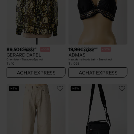
89,50€
19,96€
Prix boutique :
Prix boutique :
-50%
-50%
179,00€
39,90€
GERARD DAREL
ADMAS
Chemisier - Tissage crêpe noir
Haut de maillot de bain - Stretch noir
T :
40
T :
105B
ACHAT EXPRESS
ACHAT EXPRESS
NEW
NEW