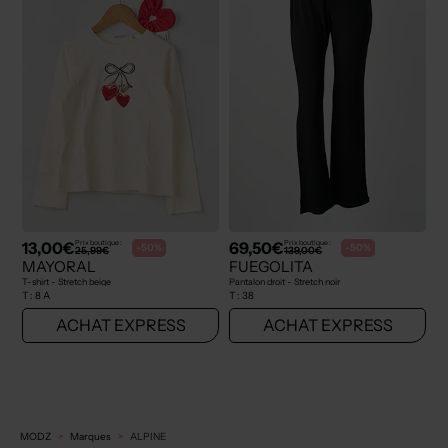
13,00€
69,50€
Prix boutique :
Prix boutique :
-50%
-50%
25,99€
139,00€
MAYORAL
FUEGOLITA
T-shirt - Stretch beige
Pantalon droit - Stretch noir
T :
8 A
T :
38
ACHAT EXPRESS
ACHAT EXPRESS
MODZ
Marques
ALPINE