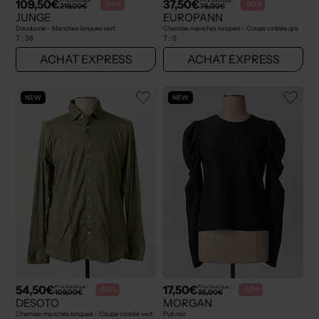
109,50€
37,50€
Prix boutique :
Prix boutique :
-50%
-50%
219,00€
75,00€
JUNGE
EUROPANN
Doudoune - Manches longues vert
Chemise manches longues - Coupe cintrée gris
T :
38
T :
S
ACHAT EXPRESS
ACHAT EXPRESS
NEW
NEW
54,50€
17,50€
Prix boutique :
Prix boutique :
-50%
-50%
109,00€
35,00€
DESOTO
MORGAN
Chemise manches longues - Coupe cintrée vert
Pull noir