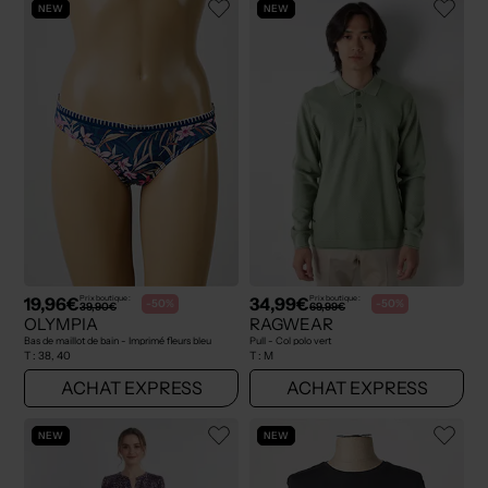
NEW
NEW
19,96€
34,99€
Prix boutique :
Prix boutique :
-50%
-50%
39,90€
69,99€
OLYMPIA
RAGWEAR
Bas de maillot de bain - Imprimé fleurs bleu
Pull - Col polo vert
T :
38, 40
T :
M
ACHAT EXPRESS
ACHAT EXPRESS
NEW
NEW