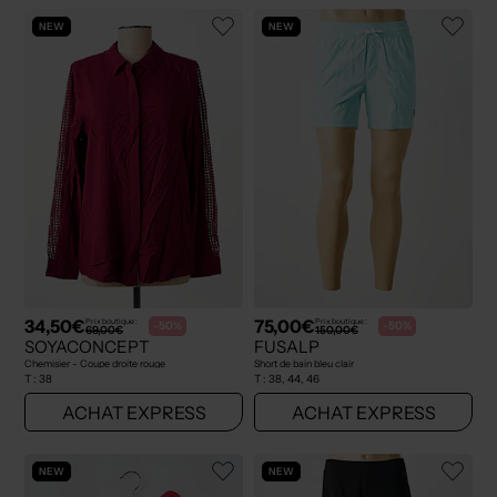
NEW
NEW
34,50€
75,00€
Prix boutique :
Prix boutique :
-50%
-50%
69,00€
150,00€
SOYACONCEPT
FUSALP
Chemisier - Coupe droite rouge
Short de bain bleu clair
T :
38
T :
38, 44, 46
ACHAT EXPRESS
ACHAT EXPRESS
NEW
NEW