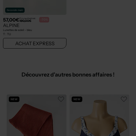
Seconde main
57,00€
Prix neuf estimé :
-70%
190,00€
ALPINE
Lunettes de soleil - bleu
T :
TU
ACHAT EXPRESS
Découvrez d'autres bonnes affaires !
NEW
NEW