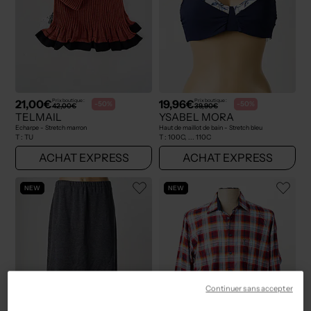
21,00€
19,96€
Prix boutique :
Prix boutique :
-50%
-50%
42,00€
39,90€
TELMAIL
YSABEL MORA
Echarpe - Stretch marron
Haut de maillot de bain - Stretch bleu
T :
TU
T :
100C, ... 110C
ACHAT EXPRESS
ACHAT EXPRESS
NEW
NEW
Continuer sans accepter