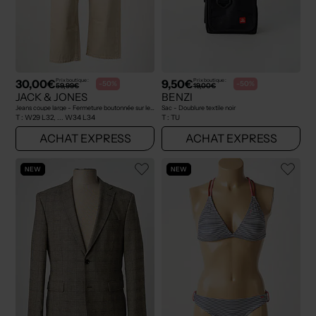
30,00€
9,50€
Prix boutique :
Prix boutique :
-50%
-50%
59,99€
19,00€
JACK & JONES
BENZI
Jeans coupe large - Fermeture boutonnée sur le devant beige
Sac - Doublure textile noir
T :
W29 L32, ... W34 L34
T :
TU
ACHAT EXPRESS
ACHAT EXPRESS
NEW
NEW