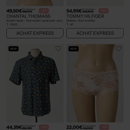
49,50€
54,95€
Prix boutique :
Prix boutique :
-50%
-50%
99,00€
109,90€
CHANTAL THOMASS
TOMMY HILFIGER
Soutien-gorge - Haut soutien-gorge push-up bleu
Baskets - Bout rond bleu
T :
100D
T :
41
ACHAT EXPRESS
ACHAT EXPRESS
NEW
NEW
44,39€
22,00€
Prix boutique :
Prix boutique :
-50%
-50%
88,78€
44,00€