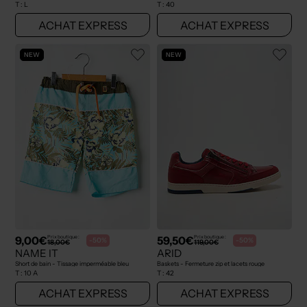
T :
L
T :
40
ACHAT EXPRESS
ACHAT EXPRESS
NEW
NEW
9,00€
59,50€
Prix boutique :
Prix boutique :
-50%
-50%
18,00€
119,00€
NAME IT
ARID
Short de bain - Tissage imperméable bleu
Baskets - Fermeture zip et lacets rouge
T :
10 A
T :
42
ACHAT EXPRESS
ACHAT EXPRESS