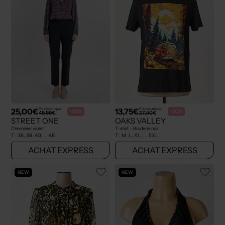
25,00€
13,75€
Prix boutique :
Prix boutique :
-50%
-50%
49,99€
27,50€
STREET ONE
OAKS VALLEY
Chemisier violet
T-shirt - Broderie noir
T :
36, 38, 40, ... 46
T :
M, L, XL, ... 5XL
ACHAT EXPRESS
ACHAT EXPRESS
NEW
NEW