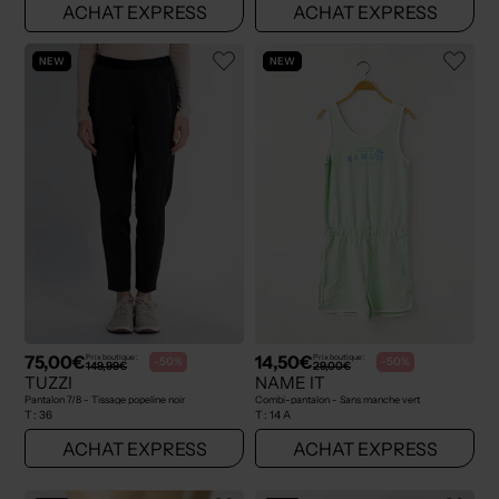
ACHAT EXPRESS
ACHAT EXPRESS
NEW
NEW
75,00€
14,50€
Prix boutique :
Prix boutique :
-50%
-50%
149,99€
29,00€
TUZZI
NAME IT
Pantalon 7/8 - Tissage popeline noir
Combi-pantalon - Sans manche vert
T :
36
T :
14 A
ACHAT EXPRESS
ACHAT EXPRESS