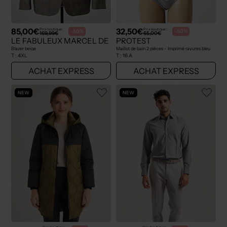
85,00€
32,50€
Prix boutique :
Prix boutique :
-50%
-50%
169,99€
65,00€
LE FABULEUX MARCEL DE BRUXELLES
PROTEST
Blazer beige
Maillot de bain 2 pièces - Imprimé rayures bleu
T :
4XL
T :
16 A
ACHAT EXPRESS
ACHAT EXPRESS
NEW
NEW