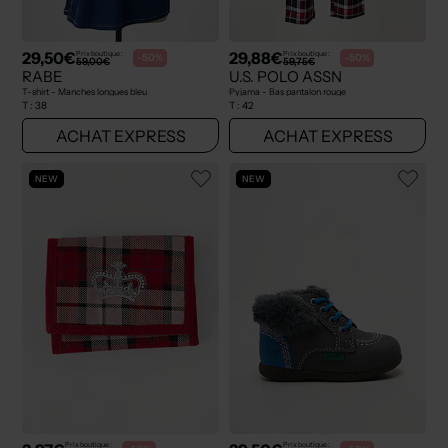
29,50€
29,88€
Prix boutique :
Prix boutique :
-50%
-50%
59,00€
59,75€
RABE
U.S. POLO ASSN
T-shirt - Manches longues bleu
Pyjama - Bas pantalon rouge
T :
38
T :
42
ACHAT EXPRESS
ACHAT EXPRESS
NEW
NEW
Prix boutique :
Prix boutique :