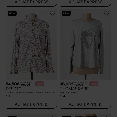
ACHAT EXPRESS
ACHAT EXPRESS
NEW
NEW
54,50€
36,00€
Prix boutique :
Prix boutique :
-50%
-50%
109,00€
72,00€
DESOTO
THOMAS RABE
Chemise manches longues - Coupe cintrée beige
Top - Stretch gris
T :
L
T :
44
ACHAT EXPRESS
ACHAT EXPRESS