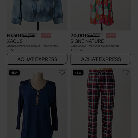
67,50€
70,00€
Prix boutique :
Prix boutique :
-50%
-50%
135,00€
139,99€
XACUS
SIGNE NATURE
Chemise manches longues - Poches bleu
Robe longue - Manches courtes orange
T :
M
T :
36, 42
ACHAT EXPRESS
ACHAT EXPRESS
NEW
NEW