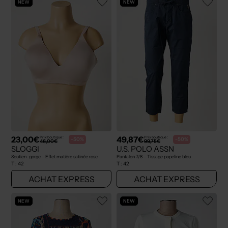
NEW
NEW
23,00€
49,87€
Prix boutique :
Prix boutique :
-50%
-50%
46,00€
99,75€
SLOGGI
U.S. POLO ASSN
Soutien-gorge - Effet matière satinée rose
Pantalon 7/8 - Tissage popeline bleu
T :
42
T :
42
ACHAT EXPRESS
ACHAT EXPRESS
NEW
NEW