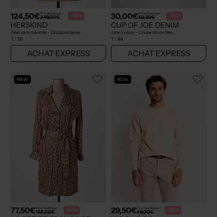
124,50€
30,00€
Prix boutique :
Prix boutique :
-50%
-50%
249,00€
59,99€
HERSKIND
CUP OF JOE DENIM
Gilet sans manche - Doublure beige
Jupe longue - Coupe droite bleu
T :
38
T :
44
ACHAT EXPRESS
ACHAT EXPRESS
NEW
NEW
77,50€
29,50€
Prix boutique :
Prix boutique :
-50%
-50%
155,00€
59,00€