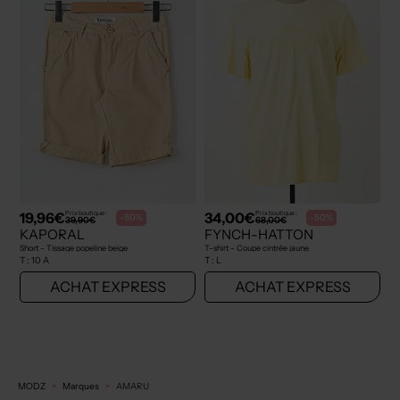
19,96€
34,00€
Prix boutique :
Prix boutique :
-50%
-50%
39,90€
68,00€
KAPORAL
FYNCH-HATTON
Short - Tissage popeline beige
T-shirt - Coupe cintrée jaune
T :
10 A
T :
L
ACHAT EXPRESS
ACHAT EXPRESS
MODZ
Marques
AMARU