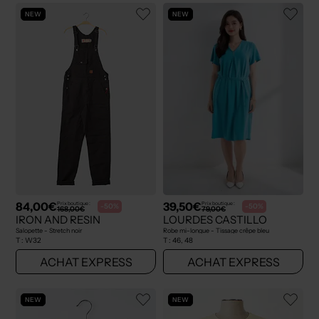
NEW
NEW
84,00€
39,50€
Prix boutique :
Prix boutique :
-50%
-50%
168,00€
79,00€
IRON AND RESIN
LOURDES CASTILLO
Salopette - Stretch noir
Robe mi-longue - Tissage crêpe bleu
T :
W32
T :
46, 48
ACHAT EXPRESS
ACHAT EXPRESS
NEW
NEW