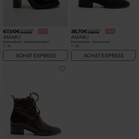
67,00€
38,70€
Prix boutique :
Prix boutique :
-50%
-70%
134,00€
129,00€
AMARU
AMARU
Bottines/Boots - Matière lisse argent
Bottines/Boots - Bout rond noir
T :
35
T :
36
ACHAT EXPRESS
ACHAT EXPRESS