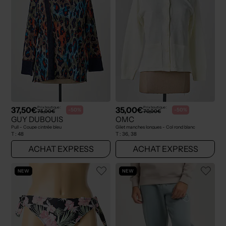
37,50€
35,00€
Prix boutique :
Prix boutique :
-50%
-50%
75,00€
70,00€
GUY DUBOUIS
OMC
Pull - Coupe cintrée bleu
Gilet manches longues - Col rond blanc
T :
48
T :
36, 38
ACHAT EXPRESS
ACHAT EXPRESS
NEW
NEW