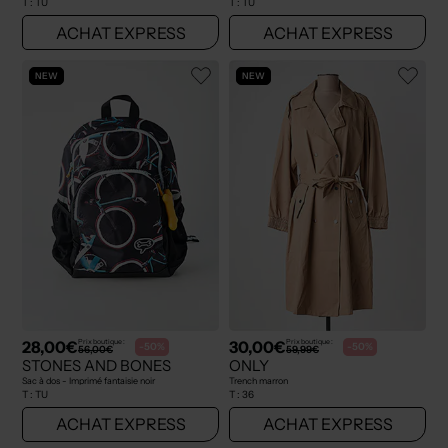
T :
TU
T :
TU
ACHAT EXPRESS
ACHAT EXPRESS
NEW
NEW
28,00€
30,00€
Prix boutique :
Prix boutique :
-50%
-50%
56,00€
59,99€
STONES AND BONES
ONLY
Sac à dos - Imprimé fantaisie noir
Trench marron
T :
TU
T :
36
ACHAT EXPRESS
ACHAT EXPRESS