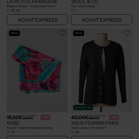
LA PETITE FRANCAISE
WOOL & CO
Robe mi-longue - Coupe fluide marron
Pull - Stretch beige
T :
38, 40
T :
L
ACHAT EXPRESS
ACHAT EXPRESS
NEW
NEW
Seconde main
19,50€
40,06€
Prix boutique :
Prix neuf estimé :
-50%
-55%
39,00€
89,00€
RABE
100 % FEMININ PARIS
Foulard - Légère et transparente rose
Veste casual - Col rond noir
T :
TU
T :
34