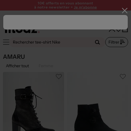
SUMMER PARTY ! Profitez de 15€ offerts dès 120€ avec le code
SUMMER26
10€ offerts en vous abonnant
à notre newsletter >
Je m'abonne
Filtrer
AMARU
Afficher tout
Femme