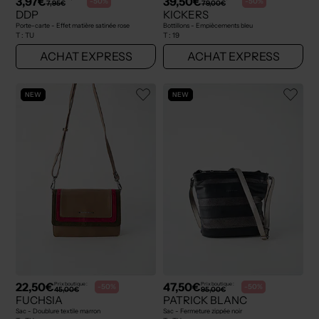
3,97€
39,50€
-50%
-50%
7,95€
79,00€
DDP
KICKERS
Porte-carte - Effet matière satinée rose
Bottillons - Empiècements bleu
T :
TU
T :
19
ACHAT EXPRESS
ACHAT EXPRESS
NEW
NEW
22,50€
47,50€
Prix boutique :
Prix boutique :
-50%
-50%
45,00€
95,00€
FUCHSIA
PATRICK BLANC
Sac - Doublure textile marron
Sac - Fermeture zippée noir