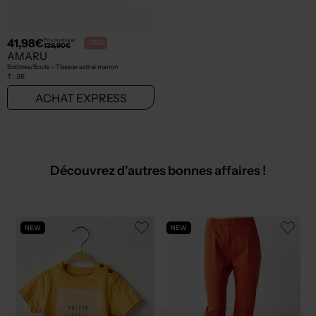
41,98€
Prix boutique :
-70%
139,90€
AMARU
Bottines/Boots - Tissage satiné marron
T :
36
ACHAT EXPRESS
Découvrez d'autres bonnes affaires !
NEW
NEW