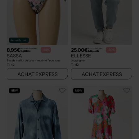
Seconde main
8,95€
25,00€
Prix neuf estimé :
Prix boutique :
-55%
-50%
19,90€
50,00€
SASSA
ELLESSE
Bas de maillot de bain - Imprimé fleurs rose
Jogging vert
T :
42
T :
42
ACHAT EXPRESS
ACHAT EXPRESS
NEW
NEW