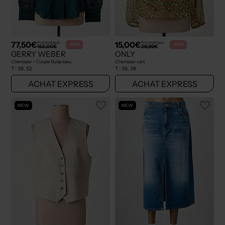
77,50€
15,00€
Prix boutique :
Prix boutique :
-50%
-50%
155,00€
29,99€
GERRY WEBER
ONLY
Chemisier - Coupe fluide bleu
Chemisier vert
T :
38, 52
T :
36, 38
ACHAT EXPRESS
ACHAT EXPRESS
NEW
NEW