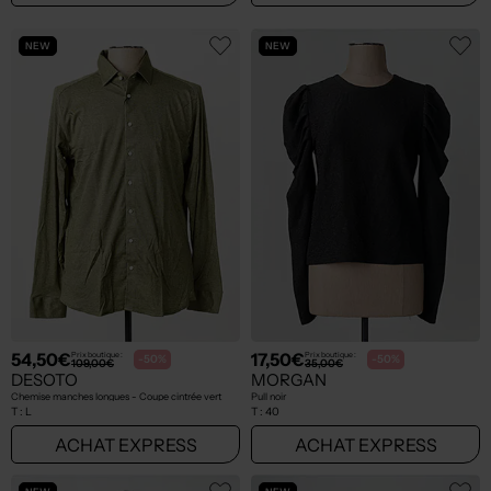
NEW
NEW
54,50€
17,50€
Prix boutique :
Prix boutique :
-50%
-50%
109,00€
35,00€
DESOTO
MORGAN
Chemise manches longues - Coupe cintrée vert
Pull noir
T :
L
T :
40
ACHAT EXPRESS
ACHAT EXPRESS