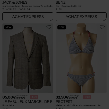
JACK & JONES
BENZI
Jeans coupe large - Fermeture boutonnée sur le devant beige
Sac - Doublure textile noir
T :
W29 L32, ... W34 L34
T :
TU
ACHAT EXPRESS
ACHAT EXPRESS
NEW
NEW
85,00€
32,50€
Prix boutique :
Prix boutique :
-50%
-50%
169,99€
65,00€
LE FABULEUX MARCEL DE BRUXELLES
PROTEST
Blazer beige
Maillot de bain 2 pièces - Imprimé rayures bleu
T :
4XL
T :
16 A