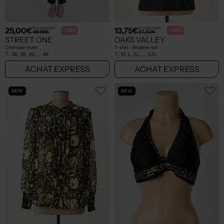
25,00€
13,75€
Prix boutique :
Prix boutique :
-50%
-50%
49,99€
27,50€
STREET ONE
OAKS VALLEY
Chemisier violet
T-shirt - Broderie noir
T :
36, 38, 40, ... 46
T :
M, L, XL, ... 5XL
ACHAT EXPRESS
ACHAT EXPRESS
NEW
NEW