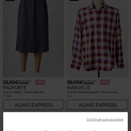
55,50€
39,00€
Prix boutique :
Prix boutique :
-50%
-50%
111,00€
78,00€
PAUPORTÉ
MARVELIS
Jupe mi-longue - Coupe droite gris
Chemise manches longues - Poches rouge
T :
50
T :
L
ACHAT EXPRESS
ACHAT EXPRESS
NEW
NEW
Continuer sans accepter