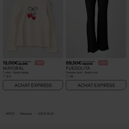
13,00€
69,50€
Prix boutique :
Prix boutique :
-50%
-50%
25,99€
139,00€
MAYORAL
FUEGOLITA
T-shirt - Stretch beige
Pantalon droit - Stretch noir
T :
8 A
T :
38
ACHAT EXPRESS
ACHAT EXPRESS
MODZ
Marques
ANDIE BLUE