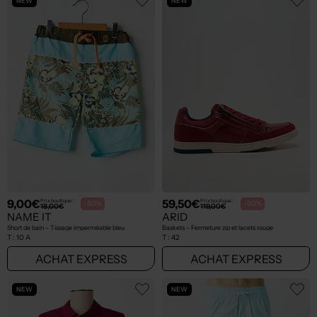
NEW
NEW
9,00€
59,50€
Prix boutique :
Prix boutique :
-50%
-50%
18,00€
119,00€
NAME IT
ARID
Short de bain - Tissage imperméable bleu
Baskets - Fermeture zip et lacets rouge
T :
10 A
T :
42
ACHAT EXPRESS
ACHAT EXPRESS
NEW
NEW