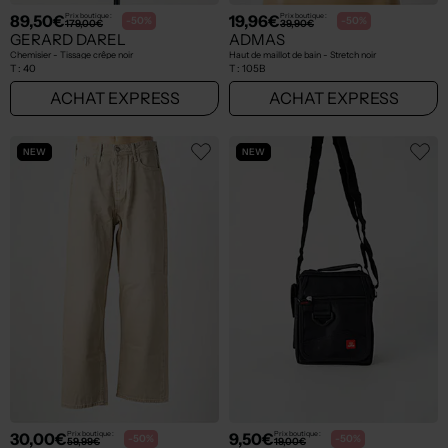
89,50€
19,96€
Prix boutique :
Prix boutique :
-50%
-50%
179,00€
39,90€
GERARD DAREL
ADMAS
Chemisier - Tissage crêpe noir
Haut de maillot de bain - Stretch noir
T :
40
T :
105B
ACHAT EXPRESS
ACHAT EXPRESS
NEW
NEW
30,00€
9,50€
Prix boutique :
Prix boutique :
-50%
-50%
59,99€
19,00€