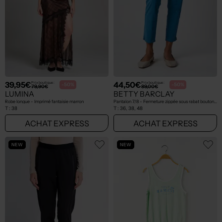
39,95€
44,50€
Prix boutique :
Prix boutique :
-50%
-50%
79,90€
89,00€
LUMINA
BETTY BARCLAY
Robe longue - Imprimé fantaisie marron
Pantalon 7/8 - Fermeture zippée sous rabat boutonné bleu
T :
38
T :
36, 38, 48
ACHAT EXPRESS
ACHAT EXPRESS
NEW
NEW