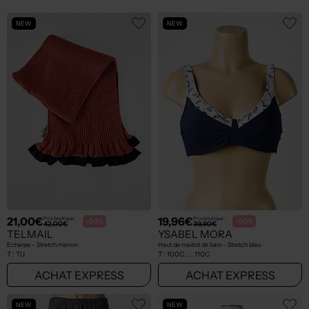
NEW
NEW
21,00€
19,96€
Prix boutique :
Prix boutique :
-50%
-50%
42,00€
39,90€
TELMAIL
YSABEL MORA
Echarpe - Stretch marron
Haut de maillot de bain - Stretch bleu
T :
TU
T :
100C, ... 110C
ACHAT EXPRESS
ACHAT EXPRESS
NEW
NEW