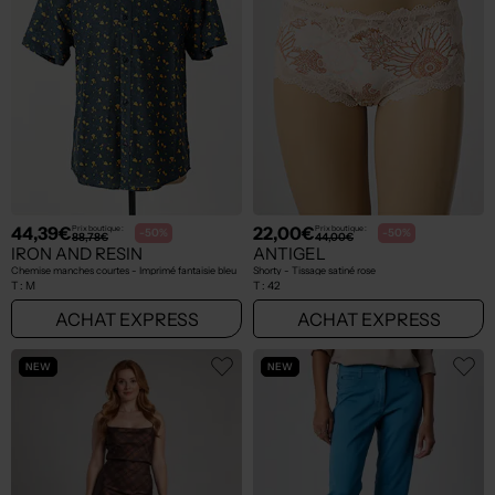
44,39€
22,00€
Prix boutique :
Prix boutique :
-50%
-50%
88,78€
44,00€
IRON AND RESIN
ANTIGEL
Chemise manches courtes - Imprimé fantaisie bleu
Shorty - Tissage satiné rose
T :
M
T :
42
ACHAT EXPRESS
ACHAT EXPRESS
NEW
NEW