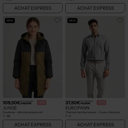
ACHAT EXPRESS
ACHAT EXPRESS
NEW
NEW
109,50€
37,50€
Prix boutique :
Prix boutique :
-50%
-50%
219,00€
75,00€
JUNGE
EUROPANN
Doudoune - Manches longues vert
Chemise manches longues - Coupe cintrée gris
T :
38
T :
S
ACHAT EXPRESS
ACHAT EXPRESS