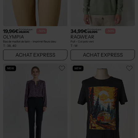
19,96€
34,99€
Prix boutique :
Prix boutique :
-50%
-50%
39,90€
69,99€
OLYMPIA
RAGWEAR
Bas de maillot de bain - Imprimé fleurs bleu
Pull - Col polo vert
T :
38, 40
T :
M
ACHAT EXPRESS
ACHAT EXPRESS
NEW
NEW