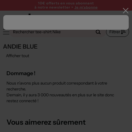
10€ offerts en vous abonnant
à notre newsletter >
Je m'abonne
Filtrer
ANDIE BLUE
Afficher tout
Dommage !
Nous n’avons plus aucun produit correspondant à votre
recherche.
Demain, il y aura
3 000 nouveautés
en plus sur le site donc
restez connecté !
Vous aimerez sûrement