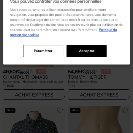
Vous pouvez contrôler vos données personnelles
Modz et ses partenaires utilisent des cookies pour améliorer votre
navigation, vous proposer des publicités personnalisées, vous donner la
possibilité de partager des contenus de modz.fr sur les réseaux sociaux et
pour mesurer l’audience du site. Vous pouvez en savoir plus sur l’utilisation de
ces cookies et les paramétrer en cliquant sur « Paramétrer ».
Politique de
gestion des cookies
Paramétrer
Accepter
49,50€
54,95€
Prix boutique :
Prix boutique :
-50%
-50%
99,00€
109,90€
CHANTAL THOMASS
TOMMY HILFIGER
Soutien-gorge - Haut soutien-gorge push-up bleu
Baskets - Bout rond bleu
T :
100D
T :
41
ACHAT EXPRESS
ACHAT EXPRESS
NEW
NEW