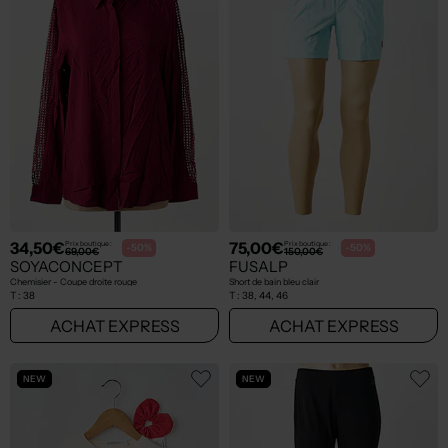
34,50€
75,00€
Prix boutique :
Prix boutique :
-50%
-50%
69,00€
150,00€
SOYACONCEPT
FUSALP
Chemisier - Coupe droite rouge
Short de bain bleu clair
T :
38
T :
38, 44, 46
ACHAT EXPRESS
ACHAT EXPRESS
NEW
NEW