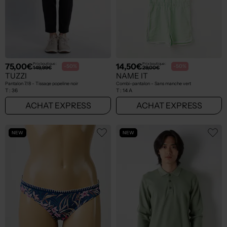
75,00€
14,50€
Prix boutique :
Prix boutique :
-50%
-50%
149,99€
29,00€
TUZZI
NAME IT
Pantalon 7/8 - Tissage popeline noir
Combi-pantalon - Sans manche vert
T :
36
T :
14 A
ACHAT EXPRESS
ACHAT EXPRESS
NEW
NEW