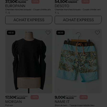
37,50€
54,50€
Prix boutique :
Prix boutique :
-50%
-50%
75,00€
109,00€
EUROPANN
DESOTO
Chemise manches longues - Coupe cintrée gris
Chemise manches longues - Coupe cintrée vert
T :
S
T :
L
ACHAT EXPRESS
ACHAT EXPRESS
NEW
NEW
17,50€
9,00€
Prix boutique :
Prix boutique :
-50%
-50%
35,00€
18,00€
MORGAN
NAME IT
Pull noir
Short de bain - Tissage imperméable bleu