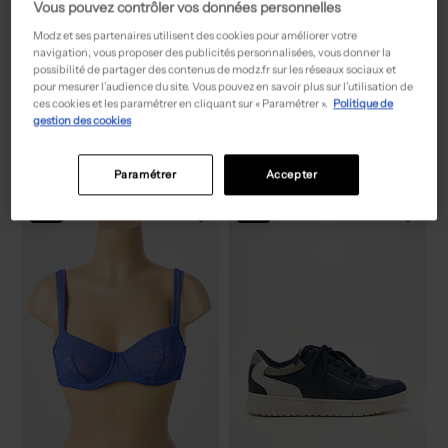
Vous pouvez contrôler vos données personnelles
Modz et ses partenaires utilisent des cookies pour améliorer votre
navigation, vous proposer des publicités personnalisées, vous donner la
possibilité de partager des contenus de modz.fr sur les réseaux sociaux et
pour mesurer l’audience du site. Vous pouvez en savoir plus sur l’utilisation de
55,50€
39,00€
Prix boutique :
Prix boutique :
-50%
-50%
111,00€
78,00€
ces cookies et les paramétrer en cliquant sur « Paramétrer ».
Politique de
PAUPORTÉ
MARVELIS
gestion des cookies
Jupe mi-longue - Coupe droite gris
Chemise manches longues - Poches rouge
T :
50
T :
L
ACHAT EXPRESS
ACHAT EXPRESS
Paramétrer
Accepter
NEW
NEW