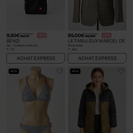
9,50€
85,00€
Prix boutique :
Prix boutique :
-50%
-50%
19,00€
169,99€
BENZI
LE FABULEUX MARCEL DE B
Sac - Doublure textile noir
Blazer beige
T :
TU
T :
4XL
ACHAT EXPRESS
ACHAT EXPRESS
NEW
NEW