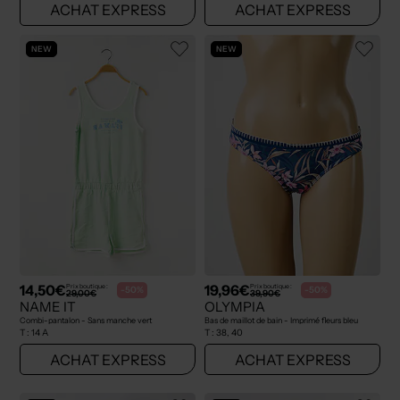
ACHAT EXPRESS
ACHAT EXPRESS
NEW
NEW
14,50€
19,96€
Prix boutique :
Prix boutique :
-50%
-50%
29,00€
39,90€
NAME IT
OLYMPIA
Combi-pantalon - Sans manche vert
Bas de maillot de bain - Imprimé fleurs bleu
T :
14 A
T :
38, 40
ACHAT EXPRESS
ACHAT EXPRESS