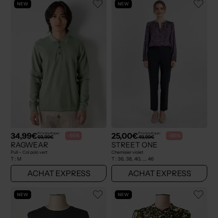
NEW
NEW
34,99€
25,00€
Prix boutique :
Prix boutique :
-50%
-50%
69,99€
49,99€
RAGWEAR
STREET ONE
Pull - Col polo vert
Chemisier violet
T :
M
T :
36, 38, 40, ... 46
ACHAT EXPRESS
ACHAT EXPRESS
NEW
NEW