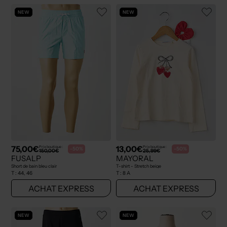
NEW
NEW
75,00€
13,00€
Prix boutique :
Prix boutique :
-50%
-50%
150,00€
25,99€
FUSALP
MAYORAL
Short de bain bleu clair
T-shirt - Stretch beige
T :
44, 46
T :
8 A
ACHAT EXPRESS
ACHAT EXPRESS
NEW
NEW