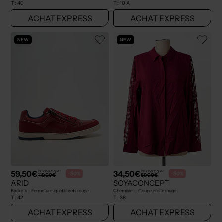
T :
40
T :
10 A
ACHAT EXPRESS
ACHAT EXPRESS
NEW
NEW
59,50€
34,50€
Prix boutique :
Prix boutique :
-50%
-50%
119,00€
69,00€
ARID
SOYACONCEPT
Baskets - Fermeture zip et lacets rouge
Chemisier - Coupe droite rouge
T :
42
T :
38
ACHAT EXPRESS
ACHAT EXPRESS