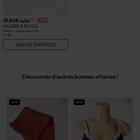
31,60€
Prix boutique :
-60%
79,00€
ANDREA ROSSI
Derbies - Tissage satiné noir
T :
40
ACHAT EXPRESS
Découvrez d'autres bonnes affaires !
NEW
NEW