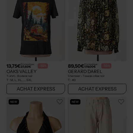
13,75€
89,50€
Prix boutique :
Prix boutique :
-50%
-50%
27,50€
179,00€
OAKS VALLEY
GERARD DAREL
T-shirt - Broderie noir
Chemisier - Tissage crêpe noir
T :
M, L, XL, ... 5XL
T :
40
ACHAT EXPRESS
ACHAT EXPRESS
NEW
NEW