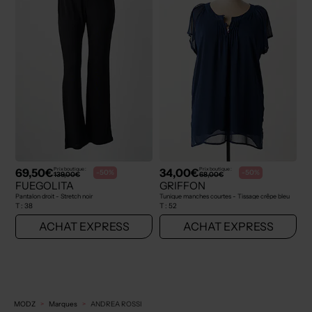
69,50€
34,00€
Prix boutique :
Prix boutique :
-50%
-50%
139,00€
68,00€
FUEGOLITA
GRIFFON
Pantalon droit - Stretch noir
Tunique manches courtes - Tissage crêpe bleu
T :
38
T :
52
ACHAT EXPRESS
ACHAT EXPRESS
MODZ
Marques
ANDREA ROSSI