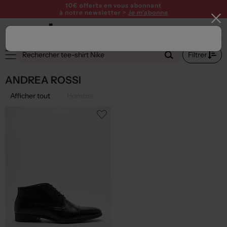
10€ offerts en vous abonnant
à notre newsletter >
Je m'abonne
Filtrer
ANDREA ROSSI
Afficher tout
Homme