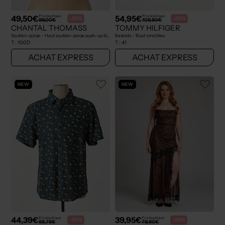
49,50€
54,95€
Prix boutique :
Prix boutique :
-50%
-50%
99,00€
109,90€
CHANTAL THOMASS
TOMMY HILFIGER
Soutien-gorge - Haut soutien-gorge push-up bleu
Baskets - Bout rond bleu
T :
100D
T :
41
ACHAT EXPRESS
ACHAT EXPRESS
NEW
NEW
44,39€
39,95€
Prix boutique :
Prix boutique :
-50%
-50%
88,78€
79,90€