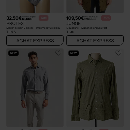
32,50€
109,50€
Prix boutique :
Prix boutique :
-50%
-50%
65,00€
219,00€
PROTEST
JUNGE
Maillot de bain 2 pièces - Imprimé rayures bleu
Doudoune - Manches longues vert
T :
16 A
T :
38
ACHAT EXPRESS
ACHAT EXPRESS
NEW
NEW