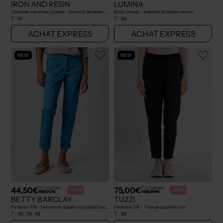
IRON AND RESIN
LUMINA
Chemise manches courtes - Imprimé fantaisie bleu
Robe longue - Imprimé fantaisie marron
T :
M
T :
38
ACHAT EXPRESS
ACHAT EXPRESS
NEW
NEW
44,50€
75,00€
Prix boutique :
Prix boutique :
-50%
-50%
89,00€
149,99€
BETTY BARCLAY
TUZZI
Pantalon 7/8 - Fermeture zippée sous rabat boutonné bleu
Pantalon 7/8 - Tissage popeline noir
T :
36, 38, 48
T :
36