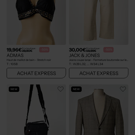
19,96€
30,00€
Prix boutique :
Prix boutique :
-50%
-50%
39,90€
59,99€
ADMAS
JACK & JONES
Haut de maillot de bain - Stretch noir
Jeans coupe large - Fermeture boutonnée sur le devant beige
T :
105B
T :
W29 L32, ... W34 L34
ACHAT EXPRESS
ACHAT EXPRESS
NEW
NEW