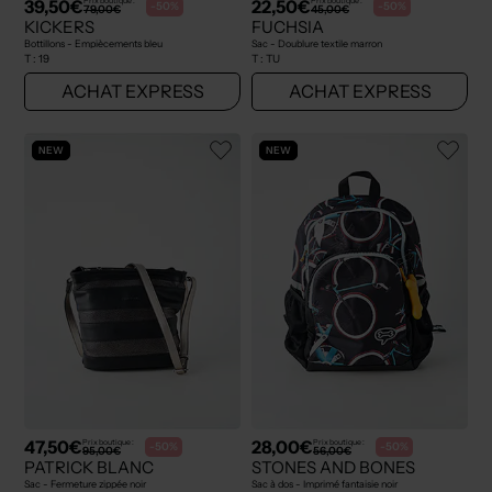
39,50€
22,50€
Prix boutique :
Prix boutique :
-50%
-50%
79,00€
45,00€
KICKERS
FUCHSIA
Bottillons - Empiècements bleu
Sac - Doublure textile marron
T :
19
T :
TU
ACHAT EXPRESS
ACHAT EXPRESS
NEW
NEW
47,50€
28,00€
Prix boutique :
Prix boutique :
-50%
-50%
95,00€
56,00€
PATRICK BLANC
STONES AND BONES
Sac - Fermeture zippée noir
Sac à dos - Imprimé fantaisie noir