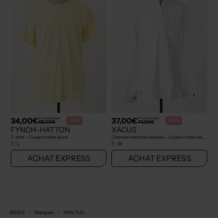
34,00€
37,00€
Prix boutique :
Prix boutique :
-50%
-50%
68,00€
74,00€
FYNCH-HATTON
XACUS
T-shirt - Coupe cintrée jaune
Chemise manches longues - Coupe cintrée blanc
T :
L
T :
M
ACHAT EXPRESS
ACHAT EXPRESS
MODZ
Marques
ANN TUIL