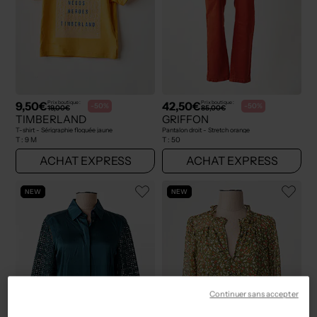
9,50€
42,50€
Prix boutique :
Prix boutique :
-50%
-50%
19,00€
85,00€
TIMBERLAND
GRIFFON
T-shirt - Sérigraphie floquée jaune
Pantalon droit - Stretch orange
T :
9 M
T :
50
ACHAT EXPRESS
ACHAT EXPRESS
NEW
NEW
Continuer sans accepter