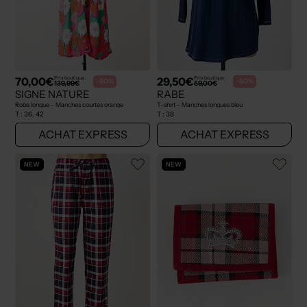
70,00€
29,50€
Prix boutique :
Prix boutique :
-50%
-50%
139,99€
59,00€
SIGNE NATURE
RABE
Robe longue - Manches courtes orange
T-shirt - Manches longues bleu
T :
36, 42
T :
38
ACHAT EXPRESS
ACHAT EXPRESS
NEW
NEW