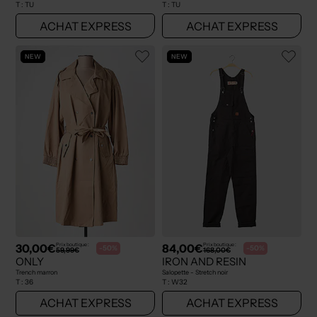
T :
TU
T :
TU
ACHAT EXPRESS
ACHAT EXPRESS
NEW
NEW
30,00€
84,00€
Prix boutique :
Prix boutique :
-50%
-50%
59,99€
168,00€
ONLY
IRON AND RESIN
Trench marron
Salopette - Stretch noir
T :
36
T :
W32
ACHAT EXPRESS
ACHAT EXPRESS