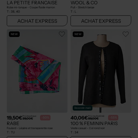
LA PETITE FRANCAISE
WOOL & CO
Robe mi-longue - Coupe fluide marron
Pull - Stretch beige
T :
38, 40
T :
L
ACHAT EXPRESS
ACHAT EXPRESS
NEW
NEW
Seconde main
19,50€
40,06€
Prix boutique :
Prix neuf estimé :
-50%
-55%
39,00€
89,00€
RABE
100 % FEMININ PARIS
Foulard - Légère et transparente rose
Veste casual - Col rond noir
T :
TU
T :
34