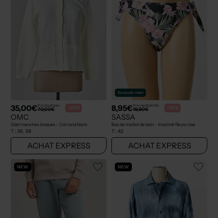
Seconde main
35,00€
8,95€
Prix boutique :
Prix neuf estimé :
-50%
-55%
70,00€
19,90€
OMC
SASSA
Gilet manches longues - Col rond blanc
Bas de maillot de bain - Imprimé fleurs rose
T :
36, 38
T :
42
ACHAT EXPRESS
ACHAT EXPRESS
NEW
NEW