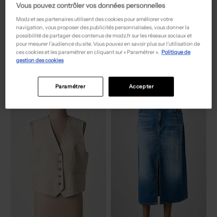
Vous pouvez contrôler vos données personnelles
Modz et ses partenaires utilisent des cookies pour améliorer votre
navigation, vous proposer des publicités personnalisées, vous donner la
possibilité de partager des contenus de modz.fr sur les réseaux sociaux et
pour mesurer l’audience du site. Vous pouvez en savoir plus sur l’utilisation de
77,50€
15,00€
Prix boutique :
Prix boutique :
-50%
-50%
155,00€
29,99€
ces cookies et les paramétrer en cliquant sur « Paramétrer ».
Politique de
GERRY WEBER
ONLY
gestion des cookies
Chemisier - Coupe fluide bleu
Chemisier vert
T :
38, 52
T :
36, 38
ACHAT EXPRESS
ACHAT EXPRESS
Paramétrer
Accepter
NEW
NEW