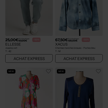
25,00€
67,50€
Prix boutique :
Prix boutique :
-50%
-50%
50,00€
135,00€
ELLESSE
XACUS
Jogging vert
Chemise manches longues - Poches bleu
T :
42
T :
M
ACHAT EXPRESS
ACHAT EXPRESS
NEW
NEW