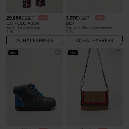
29,88€
3,97€
Prix boutique :
Prix boutique :
-50%
-50%
59,75€
7,95€
U.S. POLO ASSN
DDP
Pyjama - Bas pantalon rouge
Porte-carte - Effet matière satinée rose
T :
42
T :
TU
ACHAT EXPRESS
ACHAT EXPRESS
NEW
NEW