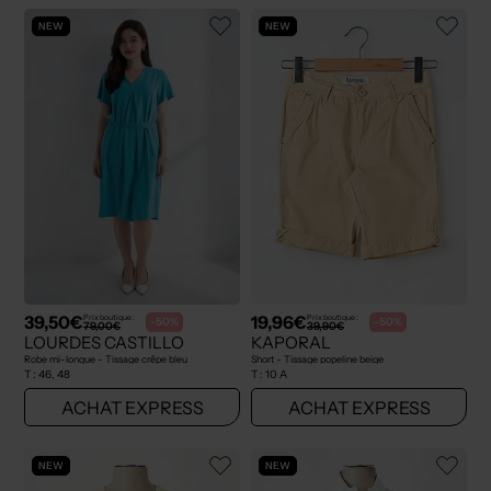
NEW
NEW
39,50€
19,96€
Prix boutique :
Prix boutique :
-50%
-50%
79,00€
39,90€
LOURDES CASTILLO
KAPORAL
Robe mi-longue - Tissage crêpe bleu
Short - Tissage popeline beige
T :
46, 48
T :
10 A
ACHAT EXPRESS
ACHAT EXPRESS
NEW
NEW