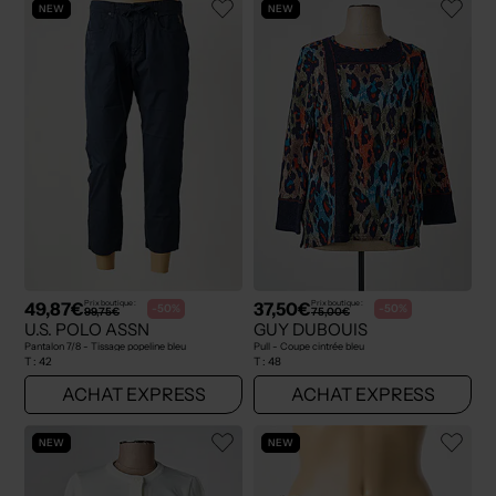
NEW
NEW
49,87€
37,50€
Prix boutique :
Prix boutique :
-50%
-50%
99,75€
75,00€
U.S. POLO ASSN
GUY DUBOUIS
Pantalon 7/8 - Tissage popeline bleu
Pull - Coupe cintrée bleu
T :
42
T :
48
ACHAT EXPRESS
ACHAT EXPRESS
NEW
NEW