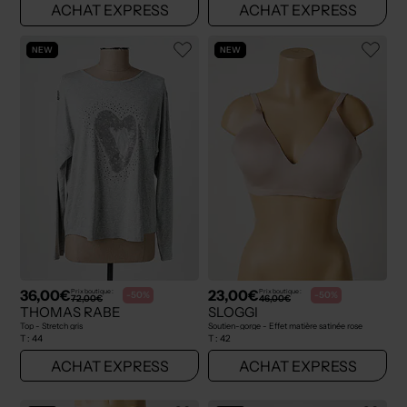
ACHAT EXPRESS
ACHAT EXPRESS
NEW
NEW
36,00€
23,00€
Prix boutique :
Prix boutique :
-50%
-50%
72,00€
46,00€
THOMAS RABE
SLOGGI
Top - Stretch gris
Soutien-gorge - Effet matière satinée rose
T :
44
T :
42
ACHAT EXPRESS
ACHAT EXPRESS