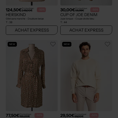
124,50€
30,00€
Prix boutique :
Prix boutique :
-50%
-50%
249,00€
59,99€
HERSKIND
CUP OF JOE DENIM
Gilet sans manche - Doublure beige
Jupe longue - Coupe droite bleu
T :
38
T :
44
ACHAT EXPRESS
ACHAT EXPRESS
NEW
NEW
77,50€
29,50€
Prix boutique :
Prix boutique :
-50%
-50%
155,00€
59,00€