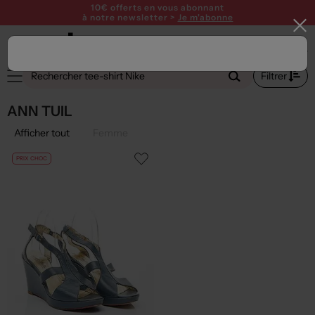
10€ offerts en vous abonnant
à notre newsletter >
Je m'abonne
Filtrer
ANN TUIL
Afficher tout
Femme
PRIX CHOC