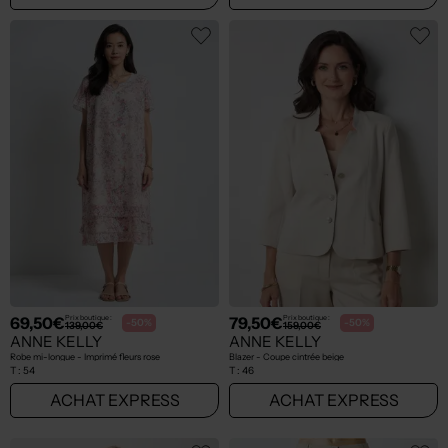
69,50€
79,50€
Prix boutique :
Prix boutique :
-50%
-50%
139,00€
159,00€
ANNE KELLY
ANNE KELLY
Robe mi-longue - Imprimé fleurs rose
Blazer - Coupe cintrée beige
T :
54
T :
46
ACHAT EXPRESS
ACHAT EXPRESS