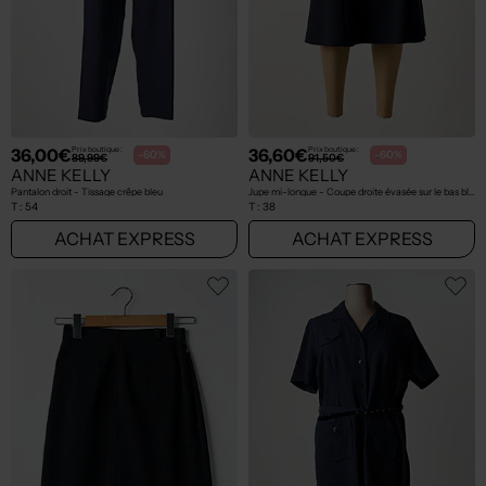
36,00€
36,60€
Prix boutique :
Prix boutique :
-60%
-60%
89,99€
91,50€
ANNE KELLY
ANNE KELLY
Pantalon droit - Tissage crêpe bleu
Jupe mi-longue - Coupe droite évasée sur le bas bleu
T :
54
T :
38
ACHAT EXPRESS
ACHAT EXPRESS