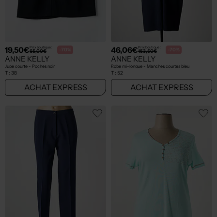
19,50€
46,06€
Prix boutique :
Prix boutique :
-70%
-70%
65,00€
153,50€
ANNE KELLY
ANNE KELLY
Jupe courte - Poches noir
Robe mi-longue - Manches courtes bleu
T :
38
T :
52
ACHAT EXPRESS
ACHAT EXPRESS