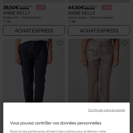
39,50€
44,50€
Prix boutique :
Prix boutique :
-50%
-50%
79,00€
89,00€
ANNE KELLY
ANNE KELLY
Pantalon slim - Taille haute bleu
Jupe mi-longue - Taille à pinces beige
T :
38
T :
46
ACHAT EXPRESS
ACHAT EXPRESS
Continuer sans accepter
Vous pouvez contrôler vos données personnelles
47,50€
42,50€
Prix boutique :
Prix boutique :
-50%
-50%
95,00€
85,00€
Modz et ses partenaires utilisent des cookies pour améliorer votre