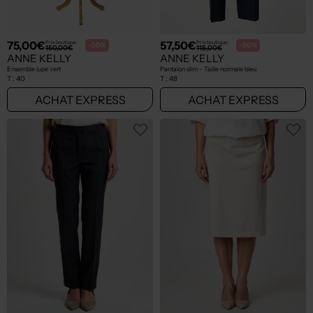
75,00€
57,50€
Prix boutique :
Prix boutique :
-50%
-50%
150,00€
115,00€
ANNE KELLY
ANNE KELLY
Ensemble jupe vert
Pantalon slim - Taille normale bleu
T :
40
T :
48
ACHAT EXPRESS
ACHAT EXPRESS