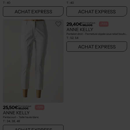
T :
40
T :
40
ACHAT EXPRESS
ACHAT EXPRESS
25,50€
29,40€
Prix boutique :
Prix boutique :
-70%
-70%
85,00€
98,00€
ANNE KELLY
ANNE KELLY
Pantacourt - Taille haute blanc
Pantalon droit - Fermeture zippée sous rabat boutonné gris
T :
34, 38, 48
T :
52, 54
ACHAT EXPRESS
ACHAT EXPRESS