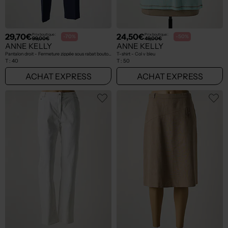
29,70€
24,50€
Prix boutique :
Prix boutique :
-70%
-50%
99,00€
49,00€
ANNE KELLY
ANNE KELLY
Pantalon droit - Fermeture zippée sous rabat boutonné bleu
T-shirt - Col v bleu
T :
40
T :
50
ACHAT EXPRESS
ACHAT EXPRESS