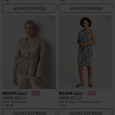
T :
40
T :
40
ACHAT EXPRESS
ACHAT EXPRESS
89,50€
69,50€
Prix boutique :
Prix boutique :
-50%
-50%
179,00€
139,00€
ANNE KELLY
ANNE KELLY
Blazer - Poches marron
Robe mi-longue - Imprimé fantaisie noir
T :
38, 48
T :
40
ACHAT EXPRESS
ACHAT EXPRESS