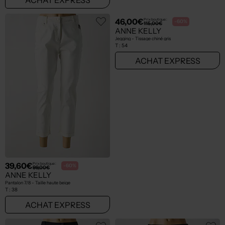
39,60€
46,00€
Prix boutique :
Prix boutique :
-60%
-60%
99,00€
115,00€
ANNE KELLY
ANNE KELLY
Pantalon 7/8 - Taille haute beige
Jegging - Tissage chiné gris
T :
38
T :
54
ACHAT EXPRESS
ACHAT EXPRESS