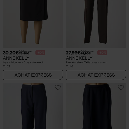
30,20€
27,96€
Prix boutique :
Prix boutique :
-60%
-60%
75,50€
69,90€
ANNE KELLY
ANNE KELLY
Jupe mi-longue - Coupe droite noir
Pantalon slim - Taille basse marron
T :
52
T :
46
ACHAT EXPRESS
ACHAT EXPRESS