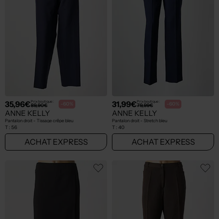
35,96€
31,99€
Prix boutique :
Prix boutique :
-60%
-60%
89,90€
79,99€
ANNE KELLY
ANNE KELLY
Pantalon droit - Tissage crêpe bleu
Pantalon droit - Stretch bleu
T :
56
T :
40
ACHAT EXPRESS
ACHAT EXPRESS