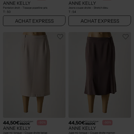
ANNE KELLY
ANNE KELLY
Pantalon droit - Tissage popeline gris
Jeans coupe droite - Stretch bleu
T :
50
T :
54
ACHAT EXPRESS
ACHAT EXPRESS
44,50€
44,50€
Prix boutique :
Prix boutique :
-50%
-50%
89,00€
89,00€
ANNE KELLY
ANNE KELLY
Jupe mi-longue - Coupe droite beige
Jupe mi-longue - Coupe droite marron