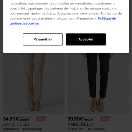
ANNE KELLY
ANNE KELLY
navigation, vous proposer des publicités personnalisées, vous donner la
Pantalon slim - Taille haute bleu
Pantalon droit - Tissage crêpe beige
possibilité de partager des contenus de modz.fr sur les réseaux sociaux et
T :
40, 48, 50
T :
38, 48
pour mesurer l’audience du site. Vous pouvez en savoir plus sur l’utilisation de
ACHAT EXPRESS
ACHAT EXPRESS
ces cookies et les paramétrer en cliquant sur « Paramétrer ».
Politique de
gestion des cookies
Paramétrer
Accepter
34,50€
39,50€
Prix boutique :
Prix boutique :
-50%
-50%
69,00€
79,00€
ANNE KELLY
ANNE KELLY
Pantalon slim - Taille haute beige
Pantalon slim - Taille haute bleu