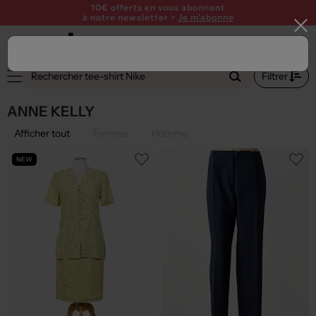
10€ offerts en vous abonnant
à notre newsletter >
Je m'abonne
Filtrer
ANNE KELLY
Afficher tout
Femme
Homme
NEW