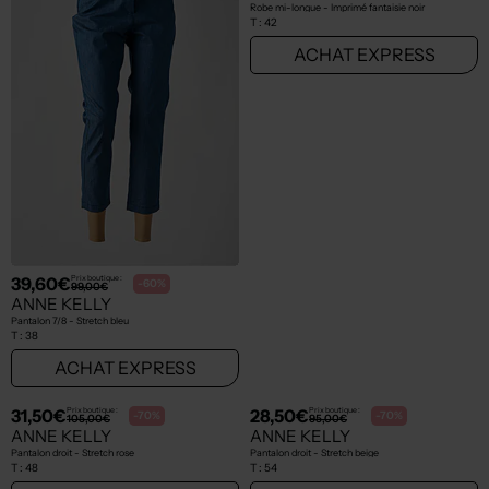
39,60€
33,00€
Prix boutique :
Prix boutique :
-60%
-80%
99,00€
165,00€
ANNE KELLY
ANNE KELLY
Pantalon 7/8 - Stretch bleu
Robe mi-longue - Imprimé fantaisie noir
T :
38
T :
42
ACHAT EXPRESS
ACHAT EXPRESS