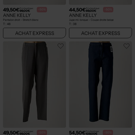
49,50€
44,50€
Prix boutique :
Prix boutique :
-50%
-50%
99,00€
89,00€
ANNE KELLY
ANNE KELLY
Pantalon droit - Stretch blanc
Jupe mi-longue - Coupe droite beige
T :
48
T :
38
ACHAT EXPRESS
ACHAT EXPRESS
49,50€
54,50€
Prix boutique :
Prix boutique :
-50%
-50%
99,00€
109,00€