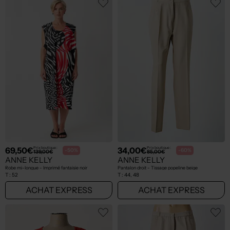
69,50€
34,00€
Prix boutique :
Prix boutique :
-50%
-60%
139,00€
85,00€
ANNE KELLY
ANNE KELLY
Robe mi-longue - Imprimé fantaisie noir
Pantalon droit - Tissage popeline beige
T :
52
T :
44, 48
ACHAT EXPRESS
ACHAT EXPRESS