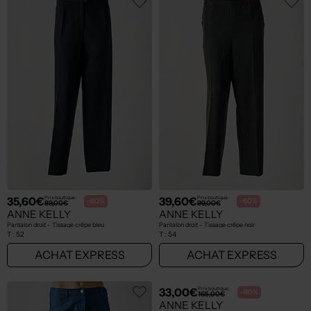
35,60€
39,60€
Prix boutique :
Prix boutique :
-60%
-60%
89,00€
99,00€
ANNE KELLY
ANNE KELLY
Pantalon droit - Tissage crêpe bleu
Pantalon droit - Tissage crêpe noir
T :
52
T :
54
ACHAT EXPRESS
ACHAT EXPRESS