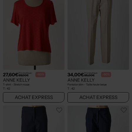
27,60€
34,00€
Prix boutique :
Prix boutique :
-60%
-60%
69,00€
85,00€
ANNE KELLY
ANNE KELLY
T-shirt - Stretch rouge
Pantalon slim - Taille haute beige
T :
42
T :
42
ACHAT EXPRESS
ACHAT EXPRESS