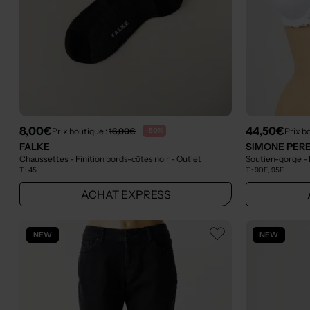
8,00€
44,50€
Prix boutique :
16,00€
Prix b
-50%
FALKE
SIMONE PER
Chaussettes - Finition bords-côtes noir
- Outlet
Soutien-gorge - 
T :
45
T :
90E, 95E
ACHAT EXPRESS
NEW
NEW