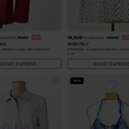
n
74,50€
euf estimé :
99,95€
Prix boutique :
149,00€
-55%
-50
ANA
0039 ITALY
 - Stretch rouge
- Seconde main
Chemisier - Coupe cintrée vert
- Outle
T :
36
ACHAT EXPRESS
ACHAT EXPRES
NEW