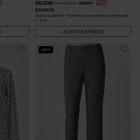
66,00€
Prix boutique :
132,00€
%
-50%
BARMAS
Jeans coupe slim - Fermeture boutonnée sur le devant gris
- 
T :
W33
S
ACHAT EXPRESS
NEW