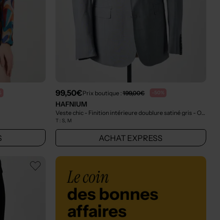
99,50€
Prix boutique :
199,00€
%
-50%
HAFNIUM
Veste chic - Finition intérieure doublure satiné gris
- Outlet
T :
S, M
S
ACHAT EXPRESS