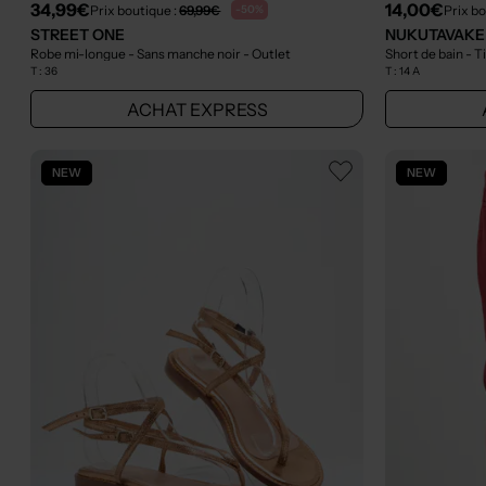
34,99€
14,00€
Prix boutique :
69,99€
Prix bo
-50%
STREET ONE
NUKUTAVAKE
Robe mi-longue - Sans manche noir
- Outlet
Short de bain -
T :
36
T :
14 A
ACHAT EXPRESS
NEW
NEW