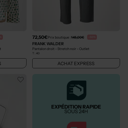
72,50€
Prix boutique :
145,00€
%
-50%
FRANK WALDER
t
Pantalon droit - Stretch noir
- Outlet
T :
40
S
ACHAT EXPRESS