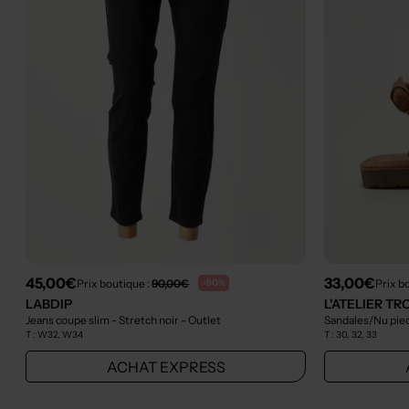
45,00€
33,00€
Prix boutique :
90,00€
Prix b
-50%
LABDIP
L'ATELIER TR
Jeans coupe slim - Stretch noir
- Outlet
Sandales/Nu pied
T :
W32, W34
T :
30, 32, 33
ACHAT EXPRESS