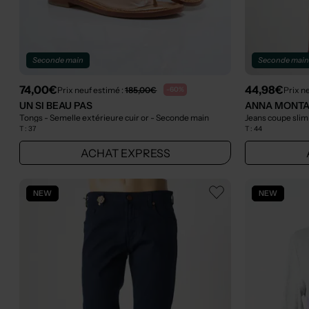
Seconde main
Seconde mai
74,00€
44,98€
Prix neuf estimé :
185,00€
Prix n
-60%
UN SI BEAU PAS
ANNA MONT
Tongs - Semelle extérieure cuir or
- Seconde main
Jeans coupe slim
T :
37
T :
44
ACHAT EXPRESS
NEW
NEW