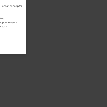
nuer sans accepter
ités
 et pour mesurer
t sur «