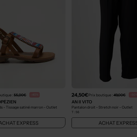
24,50€
outique :
55,00€
Prix boutique :
49,00€
-40%
-50
OPÉZIEN
AN II VITO
s - Tissage satiné marron
- Outlet
Pantalon droit - Stretch noir
- Outlet
T :
56
ACHAT EXPRESS
ACHAT EXPRES