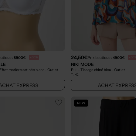
24,50€
outique :
89,00€
Prix boutique :
49,00€
-50%
-50
ELE
NIKI MODE
Effet matière satinée blanc
- Outlet
Pull - Tissage chiné bleu
- Outlet
T :
42
ACHAT EXPRESS
ACHAT EXPRES
NEW