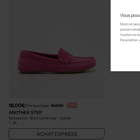
Vous pouv
Modz et ses 
personnalisé
l’audience du
Paramétrer »
18,00€
Prix boutique :
60,00€
-70%
ANOTHER STEP
Mocassins - Bout carré rose
- Outlet
T :
36
ACHAT EXPRESS