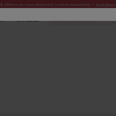
0€ offerts en vous abonnant
à notre newsletter >
Je m'abon
NT
MARQUES