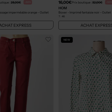
16,00€
utique :
28,00€
Prix boutique :
32,00€
-50%
-50
HOM
 Tissage imperméable orange
- Outlet
Boxer - Imprimé fantaisie noir
- Outlet
T :
46
ACHAT EXPRESS
ACHAT EXPRES
NEW