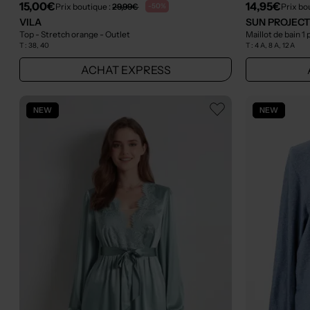
15,00€
14,95€
Prix boutique :
29,99€
Prix bo
-50%
VILA
SUN PROJEC
Top - Stretch orange
- Outlet
Maillot de bain 1
T :
38, 40
T :
4 A, 8 A, 12 A
ACHAT EXPRESS
NEW
NEW