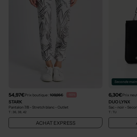
Seconde mai
54,97€
6,30€
Prix boutique :
109,95€
Prix neu
-50%
STARK
DUO LYNX
Pantalon 7/8 - Stretch blanc
- Outlet
Sac - noir
- Seco
T :
36, 38, 42
T :
TU
ACHAT EXPRESS