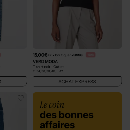
15,00€
Prix boutique :
29,99€
-50%
VERO MODA
t
T-shirt noir
- Outlet
T :
34, 36, 38, 40, ... 42
S
ACHAT EXPRESS