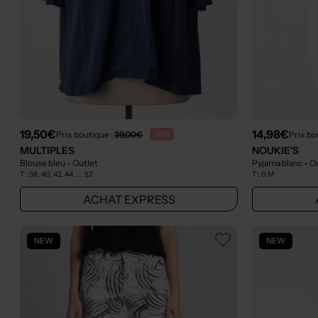
19,50€
14,98€
Prix boutique :
39,00€
Prix bo
-50%
MULTIPLES
NOUKIE'S
Blouse bleu
- Outlet
Pyjama blanc
- O
T :
38, 40, 42, 44, ... 52
T :
0 M
ACHAT EXPRESS
NEW
NEW