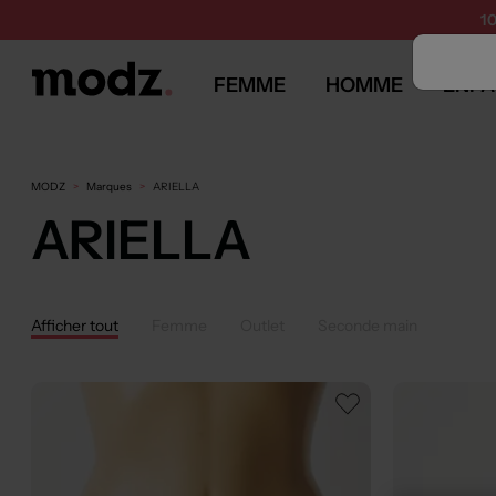
1
FEMME
HOMME
ENFA
MODZ
Marques
ARIELLA
ARIELLA
Afficher tout
Femme
Outlet
Seconde main