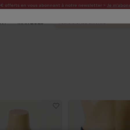
0€ offerts en vous abonnant
à notre newsletter >
Je m'abon
NT
MARQUES