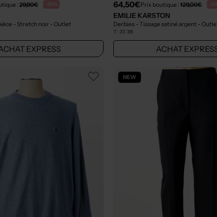
64,50€
utique :
29,90€
Prix boutique :
129,00€
-50%
-5
T
EMILIE KARSTON
 pièce - Stretch noir
- Outlet
Derbies - Tissage satiné argent
- Outle
T :
37, 39
ACHAT EXPRESS
ACHAT EXPRES
NEW