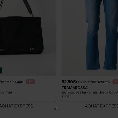
n
62,50€
f estimé :
14,00€
Prix boutique :
125,00€
-55%
-5
TRAMAROSSA
nde main
Jeans coupe slim - Stretch bleu
- Outle
T :
W34
ACHAT EXPRESS
ACHAT EXPRES