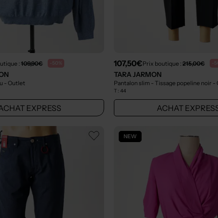
107,50€
utique :
109,90€
Prix boutique :
215,00€
-50%
-5
ON
TARA JARMON
eu
- Outlet
Pantalon slim - Tissage popeline noir
- 
T :
44
ACHAT EXPRESS
ACHAT EXPRES
NEW