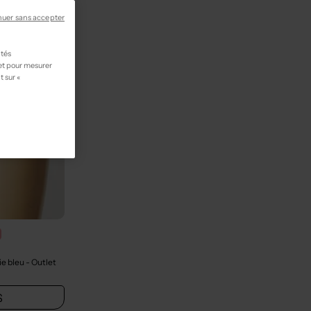
nuer sans accepter
ités
 et pour mesurer
t sur «
ie bleu
- Outlet
S