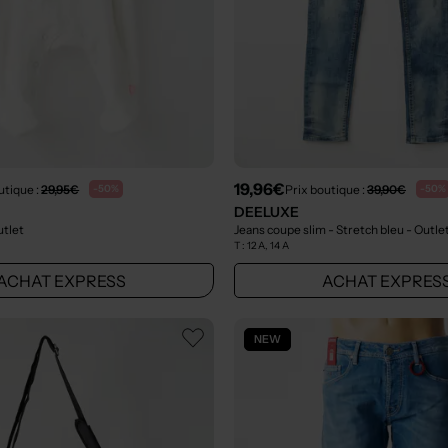
19,96€
utique :
29,95€
Prix boutique :
39,90€
-50%
-50%
DEELUXE
utlet
Jeans coupe slim - Stretch bleu
- Outle
T :
12 A, 14 A
ACHAT EXPRESS
ACHAT EXPRES
NEW