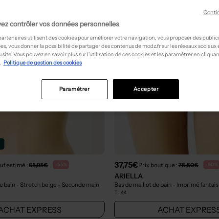
Conti
ez contrôler vos données personnelles
partenaires utilisent des cookies pour améliorer votre navigation, vous proposer des public
es, vous donner la possibilité de partager des contenus de modz.fr sur les réseaux sociaux
 site. Vous pouvez en savoir plus sur l’utilisation de ces cookies et les paramétrer en cliquan
.
Politique de gestion des cookies
Paramétrer
Accepter
n
37,75€
uf estimé :
65,95€
Prix boutique :
75,50€
-55%
-50%
ARIELLA
e bain - Stretch beige
- Seconde main
Bas de maillot de bain - Imprimé fantais
T :
44
ACHAT EXPRESS
ACHAT EXPRES