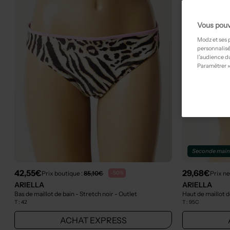
Vous pouv
Modz et ses 
personnalisé
l’audience du
Paramétrer »
Seconde mai
42,55€
29,68€
Prix boutique :
85,10€
Prix ne
-50%
ARIELLA
ARIELLA
Bas de maillot de bain - Stretch noir
- Outlet
Haut de maillot d
T :
42
T :
95C
ACHAT EXPRESS