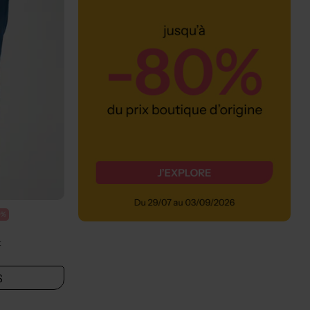
0%
t
S