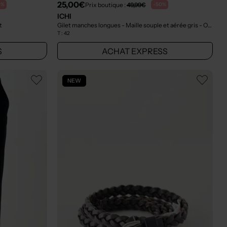
25,00€
Prix boutique :
49,99€
0%
-50%
ICHI
t
Gilet manches longues - Maille souple et aérée gris
- Outlet
T :
42
S
ACHAT EXPRESS
NEW