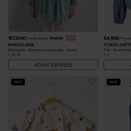
157,00€
54,95€
Prix boutique :
314,00€
Prix bo
-50%
MARJOLAINE
FYNCH-HATT
Déshabillé - Manches longues bleu
- Outlet
Pull - Stretch bl
T :
42, 44
T :
L
ACHAT EXPRESS
NEW
NEW