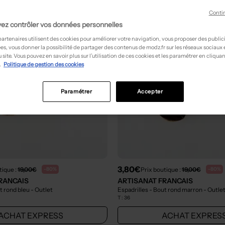
Conti
ez contrôler vos données personnelles
partenaires utilisent des cookies pour améliorer votre navigation, vous proposer des public
es, vous donner la possibilité de partager des contenus de modz.fr sur les réseaux sociaux
 site. Vous pouvez en savoir plus sur l’utilisation de ces cookies et les paramétrer en cliquan
.
Politique de gestion des cookies
Paramétrer
Accepter
3,80€
tique :
19,00€
Prix boutique :
19,00€
-80%
-80%
RANCAIS
ARTISANAT FRANCAIS
ut rond bleu
- Outlet
Espadrilles - Bout rond marron
- Outle
T :
36
ACHAT EXPRESS
ACHAT EXPRES