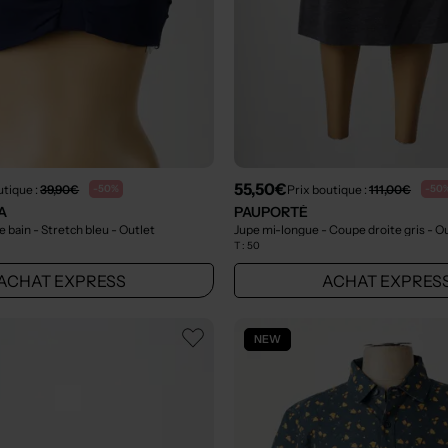
55,50€
utique :
39,90€
Prix boutique :
111,00€
-50%
-50
A
PAUPORTÉ
e bain - Stretch bleu
- Outlet
Jupe mi-longue - Coupe droite gris
- O
T :
50
ACHAT EXPRESS
ACHAT EXPRES
NEW