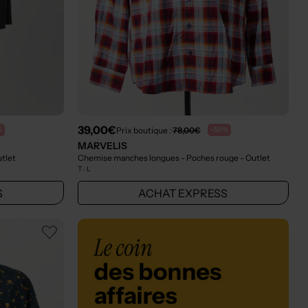
39,00€
Prix boutique :
78,00€
%
-50%
MARVELIS
utlet
Chemise manches longues - Poches rouge
- Outlet
T :
L
S
ACHAT EXPRESS