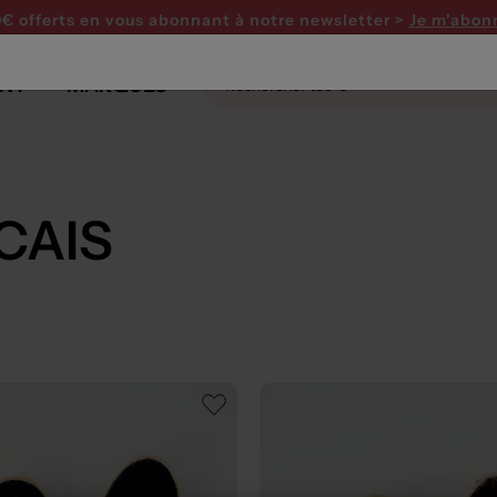
0€ offerts en vous abonnant
à notre newsletter >
Je m'abon
NT
MARQUES
CAIS