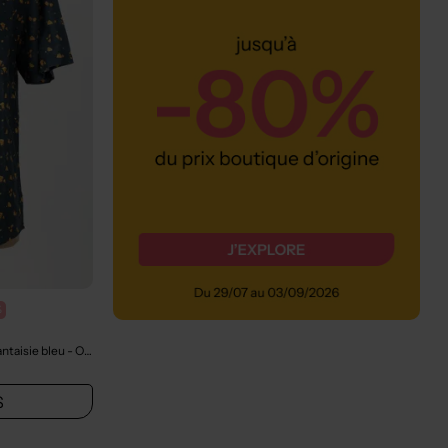
%
ntaisie bleu
- Outlet
S