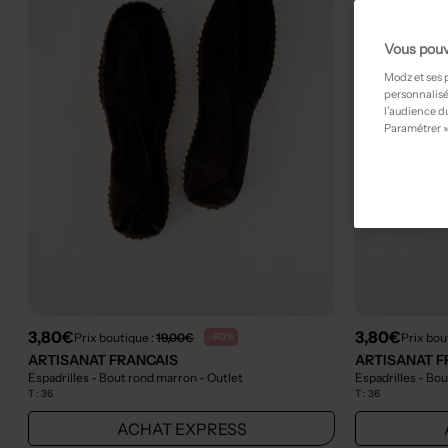
Vous pouv
Modz et ses 
personnalisé
l’audience du
Paramétrer »
3,80€
3,80€
Prix boutique :
19,00€
Prix bou
-80%
ARTISANAT FRANCAIS
ARTISANAT F
Espadrilles - Bout rond marron
- Outlet
Espadrilles - Bo
T :
36
T :
36
ACHAT EXPRESS