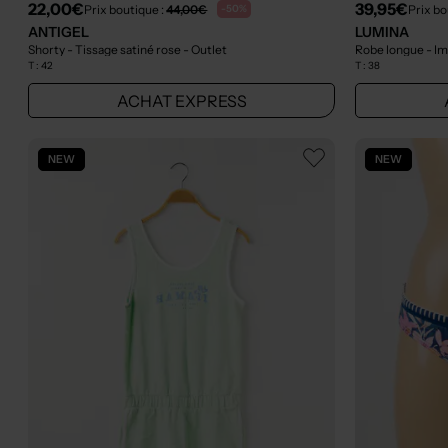
22,00€
39,95€
Prix boutique :
44,00€
Prix bo
-50%
ANTIGEL
LUMINA
Shorty - Tissage satiné rose
- Outlet
Robe longue - Im
T :
42
T :
38
ACHAT EXPRESS
NEW
NEW