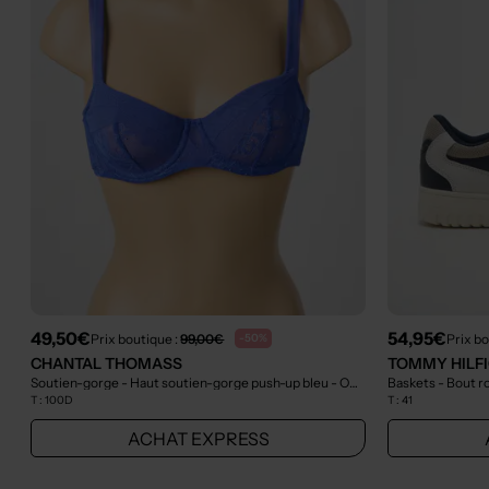
49,50€
54,95€
Prix boutique :
99,00€
Prix bo
-50%
CHANTAL THOMASS
TOMMY HILF
Soutien-gorge - Haut soutien-gorge push-up bleu
- Outlet
Baskets - Bout r
T :
100D
T :
41
ACHAT EXPRESS