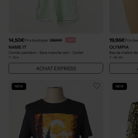
14,50€
19,96€
Prix boutique :
29,00€
Prix bo
-50%
NAME IT
OLYMPIA
Combi-pantalon - Sans manche vert
- Outlet
Bas de maillot de
T :
14 A
T :
38, 40
ACHAT EXPRESS
NEW
NEW