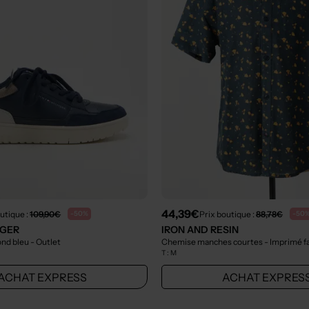
44,39€
utique :
109,90€
Prix boutique :
88,78€
-50%
-50
IGER
IRON AND RESIN
ond bleu
- Outlet
Chemise manches courtes - Imprimé fa
T :
M
ACHAT EXPRESS
ACHAT EXPRES