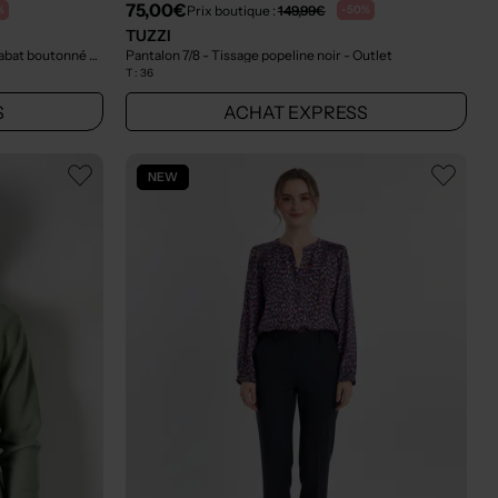
75,00€
Prix boutique :
149,99€
%
-50%
TUZZI
Pantalon 7/8 - Fermeture zippée sous rabat boutonné bleu
- Outlet
Pantalon 7/8 - Tissage popeline noir
- Outlet
T :
36
S
ACHAT EXPRESS
NEW