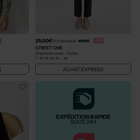
25,00€
Prix boutique :
49,99€
%
-50%
STREET ONE
Chemisier violet
- Outlet
T :
36, 38, 40, 42, ... 46
S
ACHAT EXPRESS