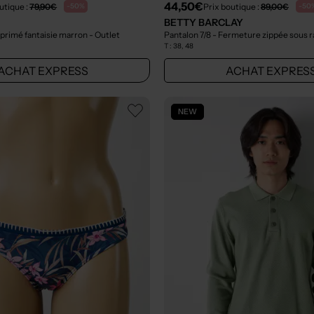
44,50€
utique :
79,90€
Prix boutique :
89,00€
-50%
-50
BETTY BARCLAY
primé fantaisie marron
- Outlet
T :
38, 48
ACHAT EXPRESS
ACHAT EXPRES
NEW