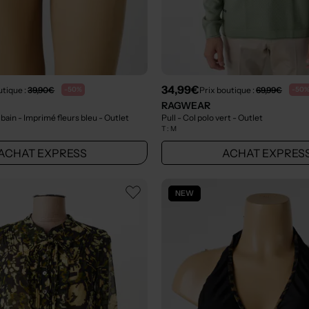
34,99€
utique :
39,90€
Prix boutique :
69,99€
-50%
-50
RAGWEAR
 bain - Imprimé fleurs bleu
- Outlet
Pull - Col polo vert
- Outlet
T :
M
ACHAT EXPRESS
ACHAT EXPRES
NEW