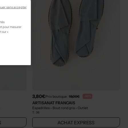
nuer sans accepter
ités
 et pour mesurer
t sur «
3,80€
Prix boutique :
19,00€
-80%
ARTISANAT FRANCAIS
t
Espadrilles - Bout rond gris
- Outlet
T :
36
S
ACHAT EXPRESS