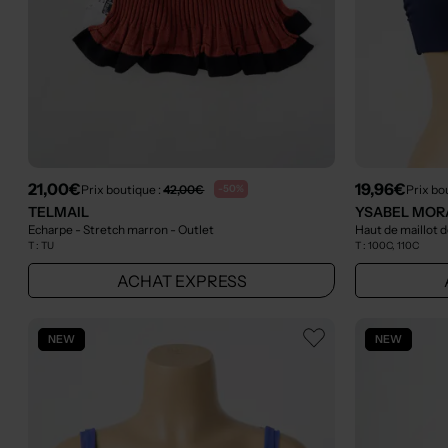
21,00€
19,96€
Prix boutique :
42,00€
Prix bo
-50%
TELMAIL
YSABEL MOR
Echarpe - Stretch marron
- Outlet
Haut de maillot d
T :
TU
T :
100C, 110C
ACHAT EXPRESS
NEW
NEW