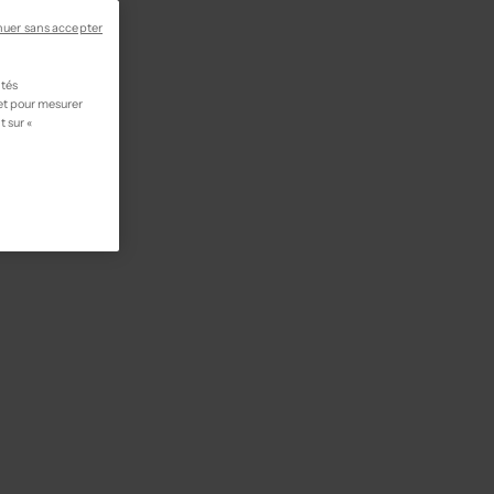
nuer sans accepter
ités
 et pour mesurer
t sur «