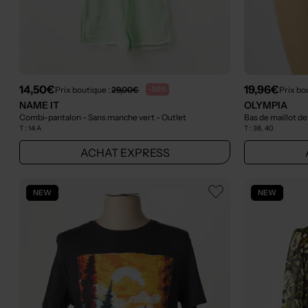
14,50€
19,96€
Prix boutique :
29,00€
Prix bo
-50%
NAME IT
OLYMPIA
Combi-pantalon - Sans manche vert
- Outlet
Bas de maillot de
T :
14 A
T :
38, 40
ACHAT EXPRESS
NEW
NEW