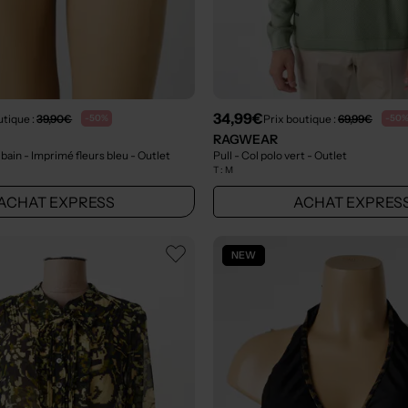
34,99€
utique :
39,90€
Prix boutique :
69,99€
-50%
-50
RAGWEAR
 bain - Imprimé fleurs bleu
- Outlet
Pull - Col polo vert
- Outlet
T :
M
ACHAT EXPRESS
ACHAT EXPRES
NEW