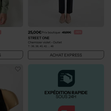
25,00€
Prix boutique :
49,99€
%
-50%
STREET ONE
Chemisier violet
- Outlet
T :
36, 38, 40, 42, ... 46
S
ACHAT EXPRESS