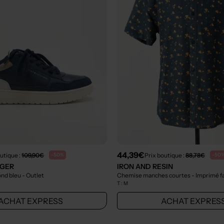
44,39€
utique :
109,90€
Prix boutique :
88,78€
-50%
-50
IGER
IRON AND RESIN
ond bleu
- Outlet
Chemise manches courtes - Imprimé fa
T :
M
ACHAT EXPRESS
ACHAT EXPRES