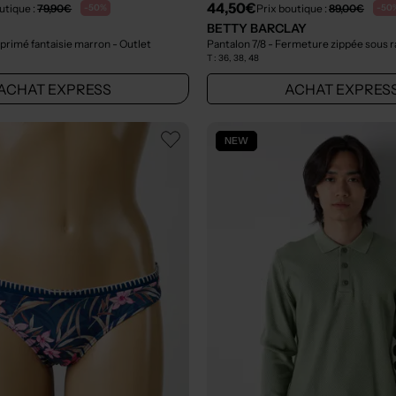
44,50€
utique :
79,90€
Prix boutique :
89,00€
-50%
-50
BETTY BARCLAY
primé fantaisie marron
- Outlet
T :
36, 38, 48
ACHAT EXPRESS
ACHAT EXPRES
NEW