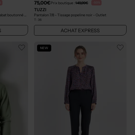
75,00€
Prix boutique :
149,99€
%
-50%
TUZZI
Pantalon 7/8 - Fermeture zippée sous rabat boutonné bleu
- Outlet
Pantalon 7/8 - Tissage popeline noir
- Outlet
T :
36
S
ACHAT EXPRESS
NEW