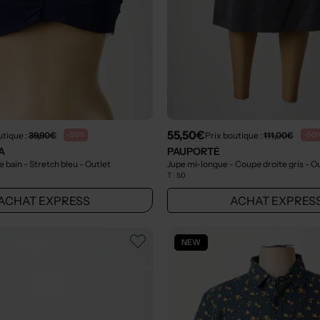
55,50€
utique :
39,90€
Prix boutique :
111,00€
-50%
-50
A
PAUPORTÉ
e bain - Stretch bleu
- Outlet
Jupe mi-longue - Coupe droite gris
- O
T :
50
ACHAT EXPRESS
ACHAT EXPRES
NEW