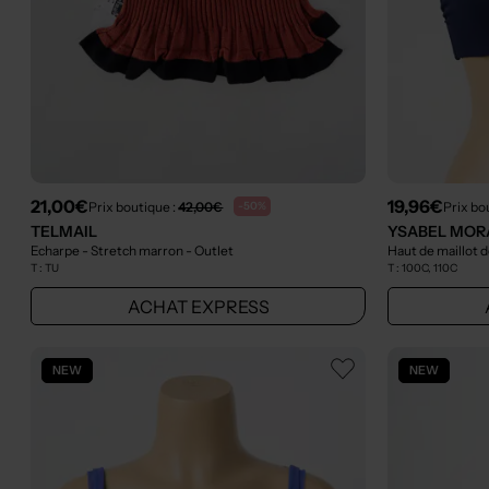
21,00€
19,96€
Prix boutique :
42,00€
Prix bo
-50%
TELMAIL
YSABEL MOR
Echarpe - Stretch marron
- Outlet
Haut de maillot d
T :
TU
T :
100C, 110C
ACHAT EXPRESS
NEW
NEW