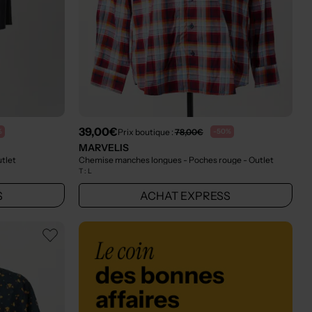
39,00€
Prix boutique :
78,00€
%
-50%
MARVELIS
utlet
Chemise manches longues - Poches rouge
- Outlet
T :
L
S
ACHAT EXPRESS