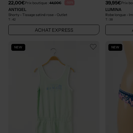
22,00€
39,95€
Prix boutique :
44,00€
Prix bo
-50%
ANTIGEL
LUMINA
Shorty - Tissage satiné rose
- Outlet
Robe longue - Im
T :
42
T :
38
ACHAT EXPRESS
NEW
NEW