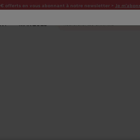
0€ offerts en vous abonnant
à notre newsletter >
Je m'abon
NT
MARQUES