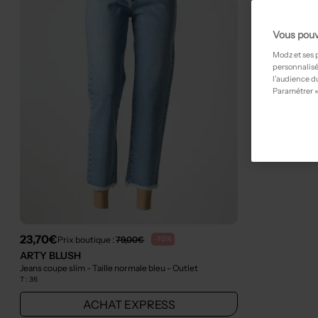
Vous pouv
Modz et ses 
personnalisé
l’audience du
Paramétrer »
23,70€
Prix boutique :
79,00€
-70%
ARTY BLUSH
Jeans coupe slim - Taille normale bleu
- Outlet
T :
36
ACHAT EXPRESS