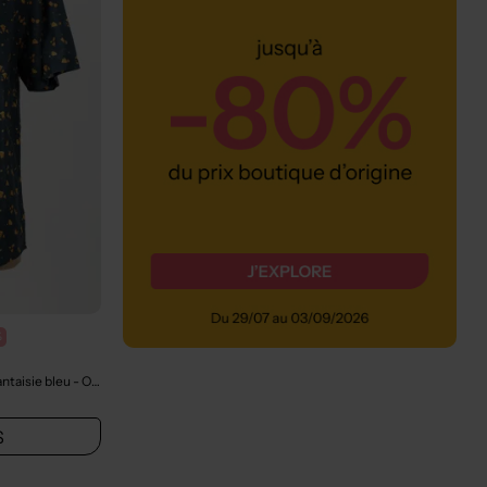
%
ntaisie bleu
- Outlet
S