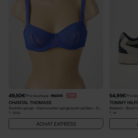
49,50€
54,95€
Prix boutique :
99,00€
Prix bo
-50%
CHANTAL THOMASS
TOMMY HILF
Soutien-gorge - Haut soutien-gorge push-up bleu
- Outlet
Baskets - Bout r
T :
100D
T :
41
ACHAT EXPRESS