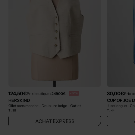
124,50€
30,00€
Prix boutique :
249,00€
Prix b
-50%
HERSKIND
CUP OF JOE 
Gilet sans manche - Doublure beige
- Outlet
Jupe longue - Co
T :
38
T :
44
ACHAT EXPRESS