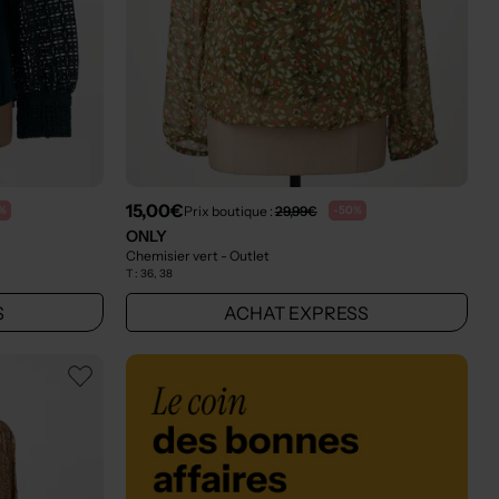
15,00€
Prix boutique :
29,99€
%
-50%
ONLY
Chemisier vert
- Outlet
T :
36, 38
S
ACHAT EXPRESS