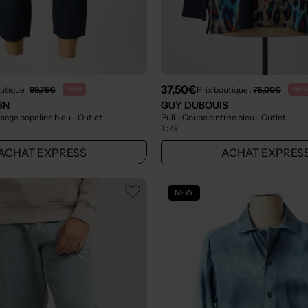
37,50€
utique :
99,75€
Prix boutique :
75,00€
-50%
-50
SN
GUY DUBOUIS
issage popeline bleu
- Outlet
Pull - Coupe cintrée bleu
- Outlet
T :
48
ACHAT EXPRESS
ACHAT EXPRES
NEW