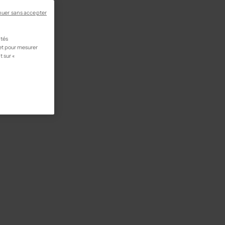
nuer sans accepter
ités
 et pour mesurer
t sur «