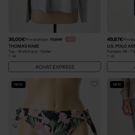
36,00€
49,87€
Prix boutique :
72,00€
Prix bo
-50%
THOMAS RABE
U.S. POLO AS
Top - Stretch gris
- Outlet
Pantalon 7/8 - T
T :
44
T :
42
ACHAT EXPRESS
NEW
NEW