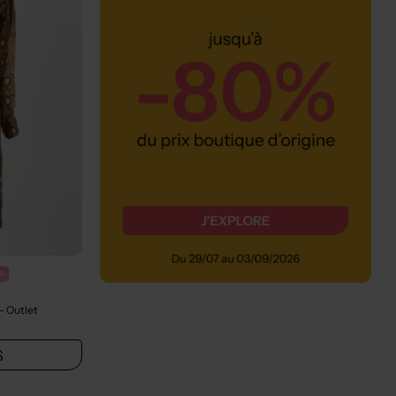
%
- Outlet
S