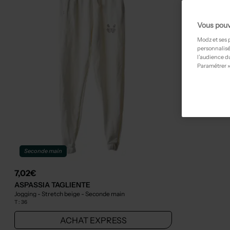
Vous pouv
Modz et ses 
personnalisé
l’audience du
Paramétrer »
Seconde main
7,02€
ASPASSIA TAGLIENTE
Jogging - Stretch beige
- Seconde main
T :
36
ACHAT EXPRESS