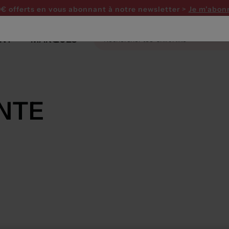
0€ offerts en vous abonnant
à notre newsletter >
Je m'abon
NT
MARQUES
ENTE