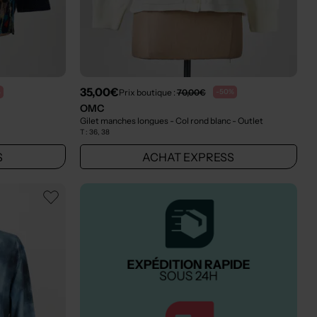
35,00€
Prix boutique :
70,00€
%
-50%
OMC
Gilet manches longues - Col rond blanc
- Outlet
T :
36, 38
S
ACHAT EXPRESS