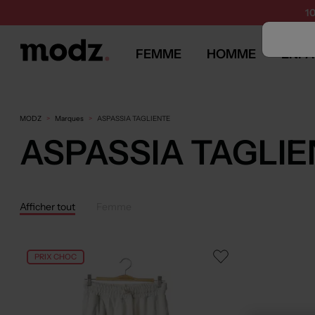
1
FEMME
HOMME
ENFA
MODZ
Marques
ASPASSIA TAGLIENTE
ASPASSIA TAGLI
Afficher tout
Femme
PRIX CHOC