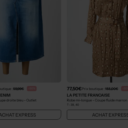
77,50€
outique :
59,99€
Prix boutique :
155,00€
-50%
-50
DENIM
LA PETITE FRANCAISE
upe droite bleu
- Outlet
Robe mi-longue - Coupe fluide marron
T :
38, 40
ACHAT EXPRESS
ACHAT EXPRES