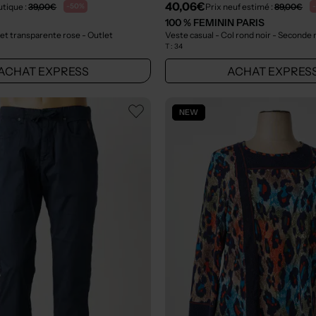
40,06€
utique :
39,00€
Prix neuf estimé :
89,00€
-50%
100 % FEMININ PARIS
 et transparente rose
- Outlet
Veste casual - Col rond noir
- Seconde 
T :
34
ACHAT EXPRESS
ACHAT EXPRES
NEW