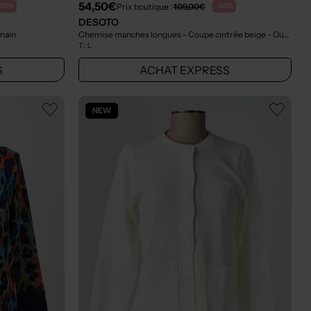
54,50€
Prix boutique :
109,00€
-55%
-50%
DESOTO
main
Chemise manches longues - Coupe cintrée beige
- Outlet
T :
L
S
ACHAT EXPRESS
NEW