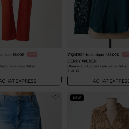
77,50€
outique :
85,00€
Prix boutique :
155,00€
-50%
-50
GERRY WEBER
 Stretch orange
- Outlet
Chemisier - Coupe fluide bleu
- Outlet
T :
38, 52
ACHAT EXPRESS
ACHAT EXPRES
NEW