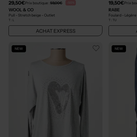
29,50€
19,50€
Prix boutique :
59,00€
Prix bo
-50%
WOOL & CO
RABE
Pull - Stretch beige
- Outlet
Foulard - Légère
T :
L
T :
TU
ACHAT EXPRESS
NEW
NEW