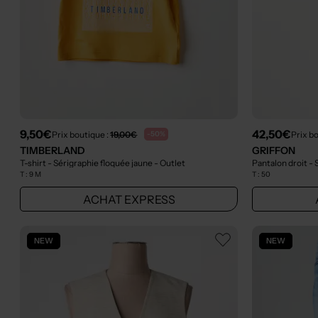
9,50€
42,50€
Prix boutique :
19,00€
Prix b
-50%
TIMBERLAND
GRIFFON
T-shirt - Sérigraphie floquée jaune
- Outlet
Pantalon droit -
T :
9 M
T :
50
ACHAT EXPRESS
NEW
NEW