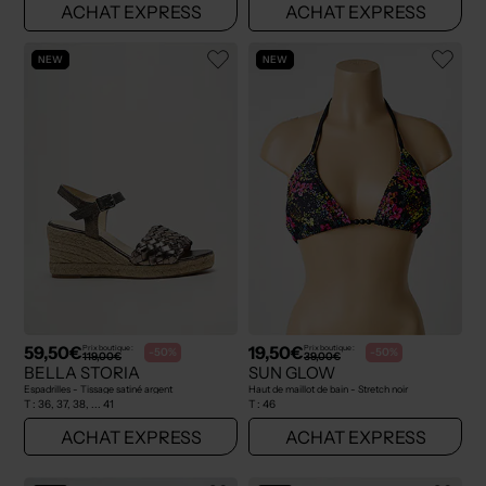
ACHAT EXPRESS
ACHAT EXPRESS
NEW
NEW
59,50€
19,50€
Prix boutique :
Prix boutique :
-50%
-50%
119,00€
39,00€
BELLA STORIA
SUN GLOW
Espadrilles - Tissage satiné argent
Haut de maillot de bain - Stretch noir
T :
36, 37, 38, ... 41
T :
46
ACHAT EXPRESS
ACHAT EXPRESS