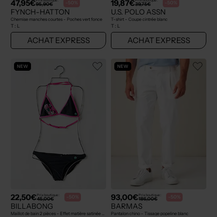
47,95€
19,87€
Prix boutique :
Prix boutique :
-50%
-50%
95,90€
39,75€
FYNCH-HATTON
U.S. POLO ASSN
Chemise manches courtes - Poches vert fonce
T-shirt - Coupe cintrée blanc
T :
L
T :
L
ACHAT EXPRESS
ACHAT EXPRESS
NEW
NEW
22,50€
93,00€
Prix boutique :
Prix boutique :
-50%
-50%
45,00€
186,00€
BILLABONG
BARMAS
Maillot de bain 2 pièces - Effet matière satinée noir
Pantalon chino - Tissage popeline blanc