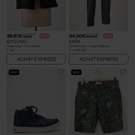
39,97€
94,50€
Prix boutique :
Prix boutique :
-50%
-50%
79,95€
189,00€
B.YOUNG
MMX
Veste casual - Col rond noir
Pantalon droit - Coupe droite gris
T :
42
T :
W33 L32
ACHAT EXPRESS
ACHAT EXPRESS
NEW
NEW