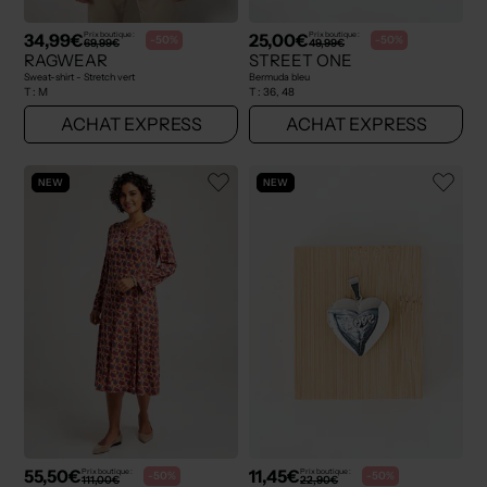
34,99€
25,00€
Prix boutique :
Prix boutique :
-50%
-50%
69,99€
49,99€
RAGWEAR
STREET ONE
Sweat-shirt - Stretch vert
Bermuda bleu
T :
M
T :
36, 48
ACHAT EXPRESS
ACHAT EXPRESS
NEW
NEW
55,50€
11,45€
Prix boutique :
Prix boutique :
-50%
-50%
111,00€
22,90€