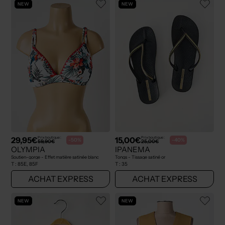
NEW
NEW
29,95€
15,00€
Prix boutique :
Prix boutique :
-50%
-40%
59,90€
25,00€
OLYMPIA
IPANEMA
Soutien-gorge - Effet matière satinée blanc
Tongs - Tissage satiné or
T :
85E, 85F
T :
35
ACHAT EXPRESS
ACHAT EXPRESS
NEW
NEW