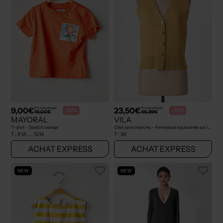
9,00€
23,50€
Prix boutique :
Prix boutique :
-50%
-50%
18,00€
46,99€
MAYORAL
VILA
T-shirt - Stretch orange
Gilet sans manche - Fermeture boutonnée sur le devant jaune
T :
9 M, ... 12 M
T :
36
ACHAT EXPRESS
ACHAT EXPRESS
NEW
NEW