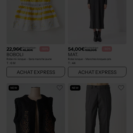
22,96€
54,00€
Prix boutique :
Prix boutique :
-50%
-50%
45,90€
108,00€
BOBOLI
MAT.
Robe mi-longue - Sans manche jaune
Robe longue - Manches longues gris
T :
6 M
T :
44
ACHAT EXPRESS
ACHAT EXPRESS
NEW
NEW