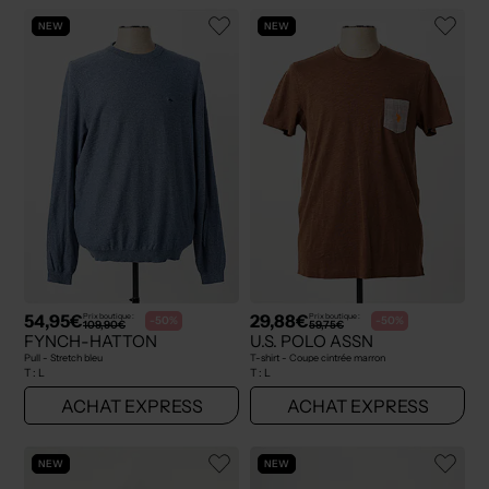
NEW
NEW
54,95€
29,88€
Prix boutique :
Prix boutique :
-50%
-50%
109,90€
59,75€
FYNCH-HATTON
U.S. POLO ASSN
Pull - Stretch bleu
T-shirt - Coupe cintrée marron
T :
L
T :
L
ACHAT EXPRESS
ACHAT EXPRESS
NEW
NEW