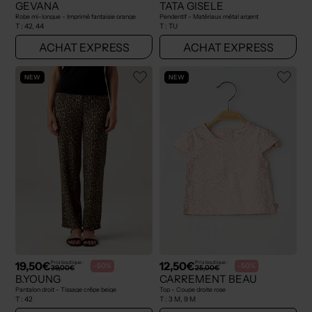
GEVANA
TATA GISELE
Robe mi-longue - Imprimé fantaisie orange
Pendentif - Matériaux métal argent
T :
42, 44
T :
TU
ACHAT EXPRESS
ACHAT EXPRESS
NEW
NEW
19,50€
12,50€
Prix boutique :
Prix boutique :
-50%
-50%
39,00€
25,00€
B.YOUNG
CARREMENT BEAU
Pantalon droit - Tissage crêpe beige
Top - Coupe droite rose
T :
42
T :
3 M, 9 M