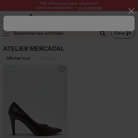
10€ offerts en vous abonnant
à notre newsletter >
Je m'abonne
Filtrer
ATELIER MERCADAL
Afficher tout
Femme