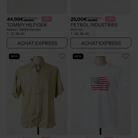
44,98€
25,00€
Prix boutique :
Prix boutique :
-50%
-50%
89,95€
49,99€
TOMMY HILFIGER
PETROL INDUSTRIES
Baskets - Matière lisse bleu
Short vert
T :
37, 38, 40
T :
36, 38, 40
ACHAT EXPRESS
ACHAT EXPRESS
NEW
NEW