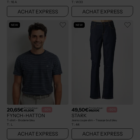
T :
16 A
T :
W33
ACHAT EXPRESS
ACHAT EXPRESS
NEW
NEW
20,65€
49,50€
Prix boutique :
Prix boutique :
-50%
-50%
41,30€
99,00€
FYNCH-HATTON
STARK
T-shirt - Broderie bleu
Jeans coupe slim - Tissage brut bleu
T :
L
T :
44
ACHAT EXPRESS
ACHAT EXPRESS