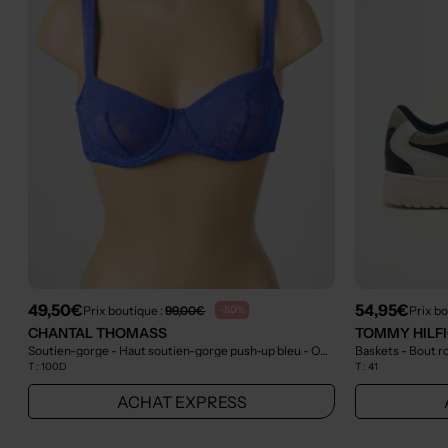
49,50€
54,95€
Prix boutique :
99,00€
Prix bo
-50%
CHANTAL THOMASS
TOMMY HILF
Soutien-gorge - Haut soutien-gorge push-up bleu
- Outlet
Baskets - Bout r
T :
100D
T :
41
ACHAT EXPRESS