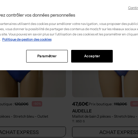
Conti
ez contrôler vos données personnelles
partenaires utilisent des cookies pour améliorer votre navigation, vous proposer des public
es, vous donner la possibilité de partager des contenus de modz.fr sur les réseaux sociaux
 site. Vous pouvez en savoir plus sur l’utilisation de ces cookies et les paramétrer en cliquan
.
Politique de gestion des cookies
Paramétrer
Accepter
47,60€
outique :
120,00€
Prix boutique :
119,00€
-50%
-60
AUDELLE
 pièces - Stretch bleu
- Outlet
Maillot de bain 2 pièces - Stretch bleu
-
T :
85D S
ACHAT EXPRESS
ACHAT EXPRES