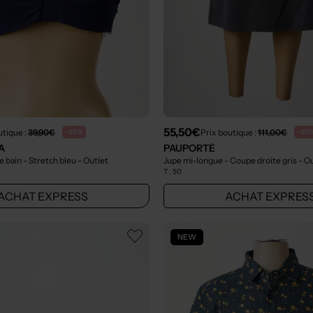
55,50€
utique :
39,90€
Prix boutique :
111,00€
-50%
-50
A
PAUPORTÉ
e bain - Stretch bleu
- Outlet
Jupe mi-longue - Coupe droite gris
- O
T :
50
ACHAT EXPRESS
ACHAT EXPRES
NEW