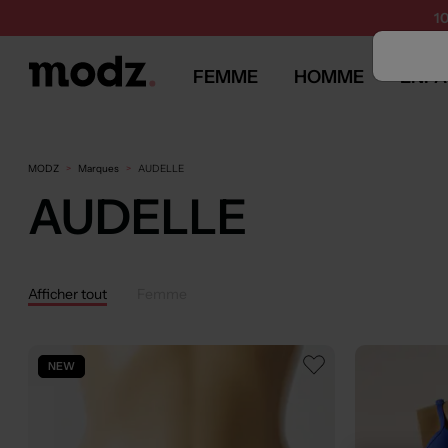
1
FEMME
HOMME
ENFA
MODZ
Marques
AUDELLE
AUDELLE
Afficher tout
Femme
NEW