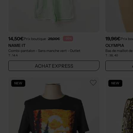
14,50€
19,96€
Prix boutique :
29,00€
Prix bo
-50%
NAME IT
OLYMPIA
Combi-pantalon - Sans manche vert
- Outlet
Bas de maillot de
T :
14 A
T :
38, 40
ACHAT EXPRESS
NEW
NEW