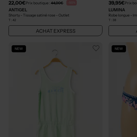
22,00€
39,95€
Prix boutique :
44,00€
Prix bo
-50%
ANTIGEL
LUMINA
Shorty - Tissage satiné rose
- Outlet
Robe longue - Im
T :
42
T :
38
ACHAT EXPRESS
NEW
NEW