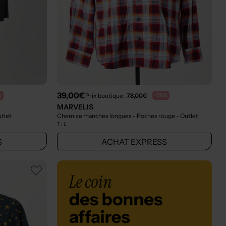
39,00€
Prix boutique :
78,00€
%
-50%
MARVELIS
utlet
Chemise manches longues - Poches rouge
- Outlet
T :
L
S
ACHAT EXPRESS