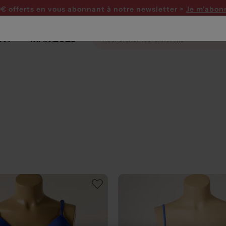
0€ offerts en vous abonnant
à notre newsletter >
Je m'abon
NT
MARQUES