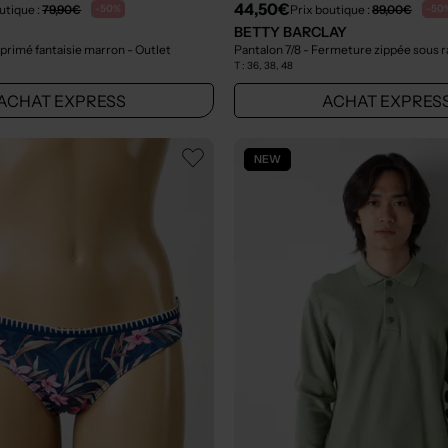
44,50€
utique :
79,90€
Prix boutique :
89,00€
-50%
-50
BETTY BARCLAY
primé fantaisie marron
- Outlet
T :
36, 38, 48
ACHAT EXPRESS
ACHAT EXPRES
NEW