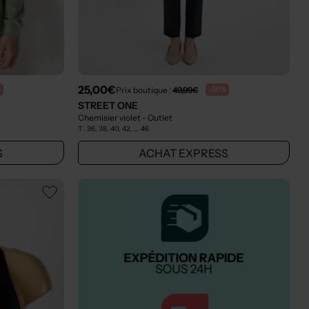
25,00€
Prix boutique :
49,99€
%
-50%
STREET ONE
Chemisier violet
- Outlet
T :
36, 38, 40, 42, ... 46
S
ACHAT EXPRESS