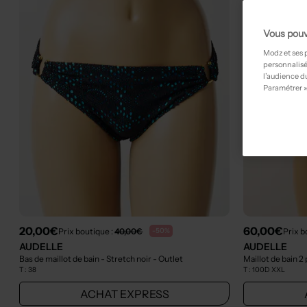
Vous pouv
Modz et ses 
personnalisé
l’audience du
Paramétrer »
20,00€
60,00€
Prix boutique :
40,00€
Prix b
-50%
AUDELLE
AUDELLE
Bas de maillot de bain - Stretch noir
- Outlet
Maillot de bain 2
T :
38
T :
100D XXL
ACHAT EXPRESS