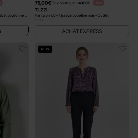
75,00€
Prix boutique :
149,99€
%
-50%
TUZZI
Pantalon 7/8 - Fermeture zippée sous rabat boutonné bleu
- Outlet
Pantalon 7/8 - Tissage popeline noir
- Outlet
T :
36
S
ACHAT EXPRESS
NEW