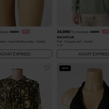
34,99€
utique :
39,90€
Prix boutique :
69,99€
-50%
-50
RAGWEAR
 bain - Imprimé fleurs bleu
- Outlet
Pull - Col polo vert
- Outlet
T :
M
ACHAT EXPRESS
ACHAT EXPRES
NEW