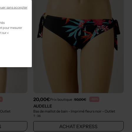
nuer sans accepter
ités
 et pour mesurer
t sur «
20,00€
Prix boutique :
50,00€
%
-60%
AUDELLE
 Outlet
Bas de maillot de bain - Imprimé fleurs noir
- Outlet
T :
36
S
ACHAT EXPRESS