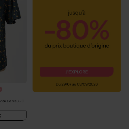
%
ntaisie bleu
- Outlet
S