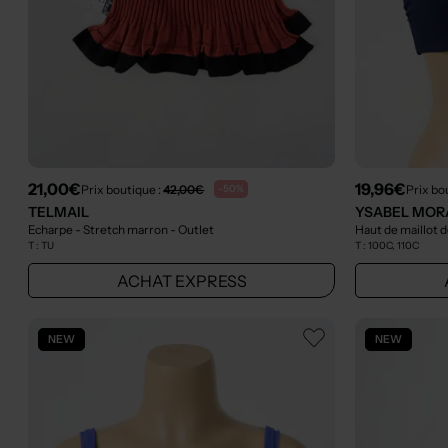
21,00€
19,96€
Prix boutique :
42,00€
Prix bo
-50%
TELMAIL
YSABEL MOR
Echarpe - Stretch marron
- Outlet
Haut de maillot d
T :
TU
T :
100C, 110C
ACHAT EXPRESS
NEW
NEW