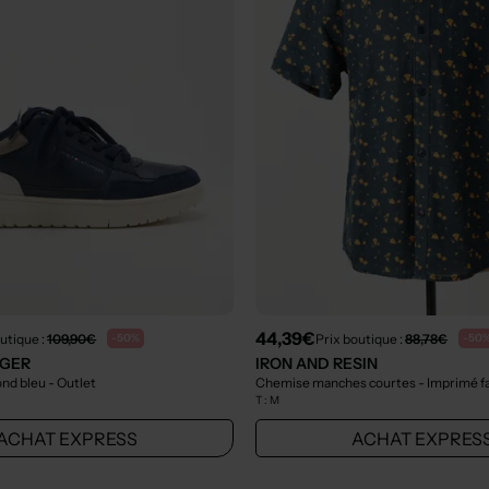
44,39€
utique :
109,90€
Prix boutique :
88,78€
-50%
-50
IGER
IRON AND RESIN
ond bleu
- Outlet
Chemise manches courtes - Imprimé fa
T :
M
ACHAT EXPRESS
ACHAT EXPRES