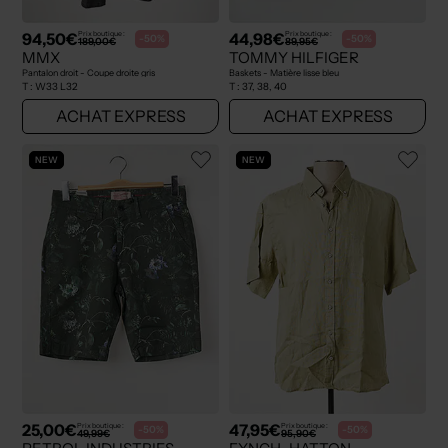
94,50€
44,98€
Prix boutique :
Prix boutique :
-50%
-50%
189,00€
89,95€
MMX
TOMMY HILFIGER
Pantalon droit - Coupe droite gris
Baskets - Matière lisse bleu
T :
W33 L32
T :
37, 38, 40
ACHAT EXPRESS
ACHAT EXPRESS
NEW
NEW
25,00€
47,95€
Prix boutique :
Prix boutique :
-50%
-50%
49,99€
95,90€