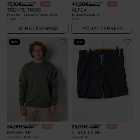
17,50€
44,50€
Prix boutique :
Prix boutique :
-50%
-50%
35,00€
89,00€
TRENTE TROIS
ALTEX
Sweat-shirt - Sérigraphie floquée orange
Sandales/Nu pieds noir
T :
6 M, ... 2 A
T :
41
ACHAT EXPRESS
ACHAT EXPRESS
NEW
NEW
34,99€
25,00€
Prix boutique :
Prix boutique :
-50%
-50%
69,99€
49,99€
RAGWEAR
STREET ONE
Sweat-shirt - Stretch vert
Bermuda bleu