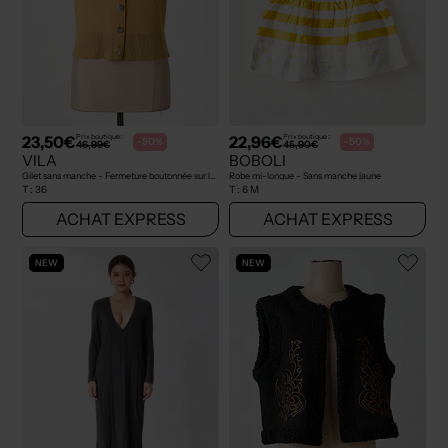
23,50€
22,96€
Prix boutique :
Prix boutique :
-50%
-50%
46,99€
45,90€
VILA
BOBOLI
Gilet sans manche - Fermeture boutonnée sur le devant jaune
Robe mi-longue - Sans manche jaune
T :
36
T :
6 M
ACHAT EXPRESS
ACHAT EXPRESS
NEW
NEW