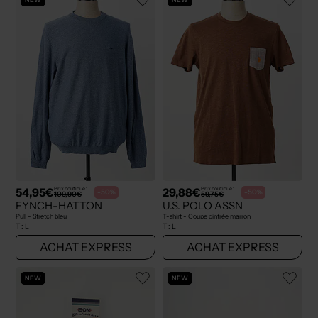
54,95€
29,88€
Prix boutique :
Prix boutique :
-50%
-50%
109,90€
59,75€
FYNCH-HATTON
U.S. POLO ASSN
Pull - Stretch bleu
T-shirt - Coupe cintrée marron
T :
L
T :
L
ACHAT EXPRESS
ACHAT EXPRESS
NEW
NEW