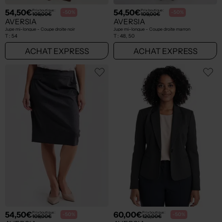
54,50€
54,50€
Prix boutique :
Prix boutique :
-50%
-50%
109,00€
109,00€
AVERSIA
AVERSIA
Jupe mi-longue - Coupe droite noir
Jupe mi-longue - Coupe droite marron
T :
54
T :
48, 50
ACHAT EXPRESS
ACHAT EXPRESS
54,50€
60,00€
Prix boutique :
Prix boutique :
-50%
-50%
109,00€
120,00€