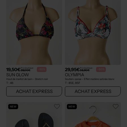
19,50€
29,95€
Prix boutique :
Prix boutique :
-50%
-50%
39,00€
59,90€
SUN GLOW
OLYMPIA
Haut de maillot de bain - Stretch noir
Soutien-gorge - Effet matière satinée blanc
T :
46
T :
85E, 85F
ACHAT EXPRESS
ACHAT EXPRESS
NEW
NEW