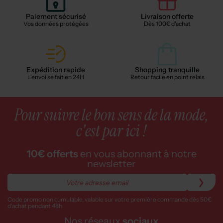
Paiement sécurisé
Livraison offerte
Vos données protégées
Dès 100€ d'achat
Expédition rapide
Shopping tranquille
L'envoi se fait en 24H
Retour facile en point relais
Pour suivre le bon sens de la mode,
c'est par ici !
10€ offerts
en vous abonnant à notre
newsletter
Code promo non cumulable, valable sur votre première commande dès 50€
d’achat pendant 48h
Nos réseaux
sociaux