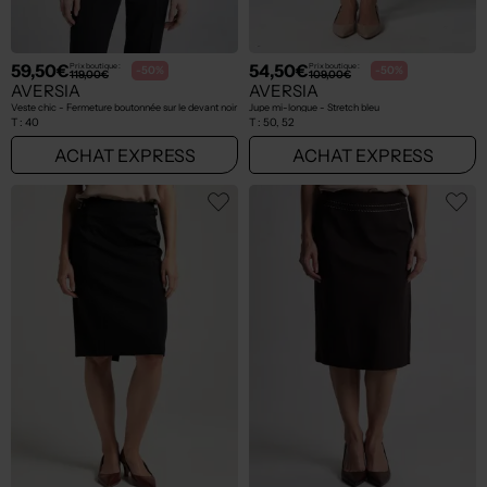
59,50€
54,50€
Prix boutique :
Prix boutique :
-50%
-50%
119,00€
109,00€
AVERSIA
AVERSIA
Veste chic - Fermeture boutonnée sur le devant noir
Jupe mi-longue - Stretch bleu
T :
40
T :
50, 52
ACHAT EXPRESS
ACHAT EXPRESS