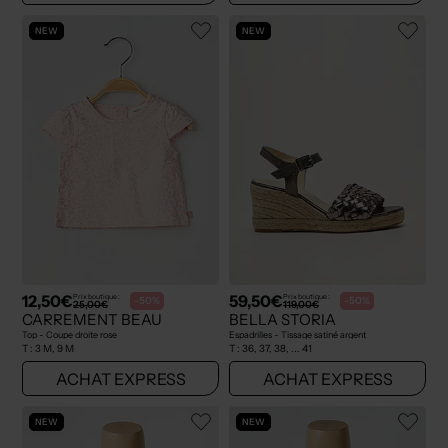
NEW
NEW
12,50€
59,50€
Prix boutique :
Prix boutique :
-50%
-50%
25,00€
119,00€
CARREMENT BEAU
BELLA STORIA
Top - Coupe droite rose
Espadrilles - Tissage satiné argent
T :
3 M, 9 M
T :
36, 37, 38, ... 41
ACHAT EXPRESS
ACHAT EXPRESS
NEW
NEW