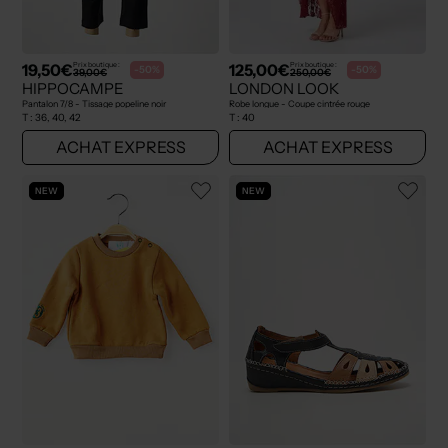
19,50€
125,00€
Prix boutique :
Prix boutique :
-50%
-50%
39,00€
250,00€
HIPPOCAMPE
LONDON LOOK
Pantalon 7/8 - Tissage popeline noir
Robe longue - Coupe cintrée rouge
T :
36, 40, 42
T :
40
ACHAT EXPRESS
ACHAT EXPRESS
NEW
NEW