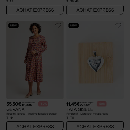
T :
M
T :
36, 48
ACHAT EXPRESS
ACHAT EXPRESS
NEW
NEW
55,50€
11,45€
Prix boutique :
Prix boutique :
-50%
-50%
111,00€
22,90€
GEVANA
TATA GISELE
Robe mi-longue - Imprimé fantaisie orange
Pendentif - Matériaux métal argent
T :
44
T :
TU
ACHAT EXPRESS
ACHAT EXPRESS