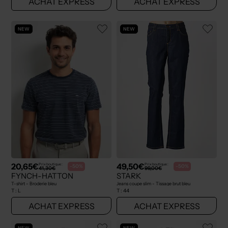
ACHAT EXPRESS
ACHAT EXPRESS
NEW
NEW
20,65€
49,50€
Prix boutique :
Prix boutique :
-50%
-50%
41,30€
99,00€
FYNCH-HATTON
STARK
T-shirt - Broderie bleu
Jeans coupe slim - Tissage brut bleu
T :
L
T :
44
ACHAT EXPRESS
ACHAT EXPRESS
NEW
NEW