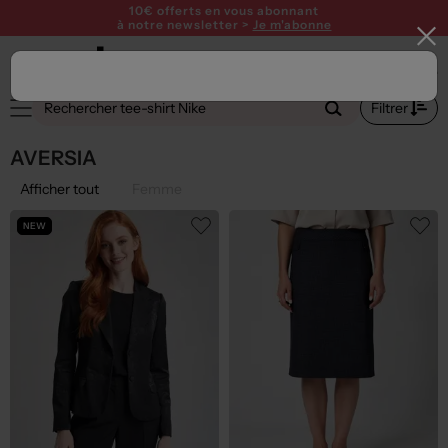
10€ offerts en vous abonnant
à notre newsletter >
Je m'abonne
Filtrer
AVERSIA
Afficher tout
Femme
NEW