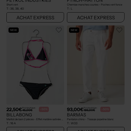
PETROL INDUSTRIES
FYNCH-HATTON
Short vert
Chemise manches courtes - Poches vert fonce
T :
36, 38, 40
T :
L
ACHAT EXPRESS
ACHAT EXPRESS
NEW
NEW
22,50€
93,00€
Prix boutique :
Prix boutique :
-50%
-50%
45,00€
186,00€
BILLABONG
BARMAS
Maillot de bain 2 pièces - Effet matière satinée noir
Pantalon chino - Tissage popeline blanc
T :
16 A
T :
W33