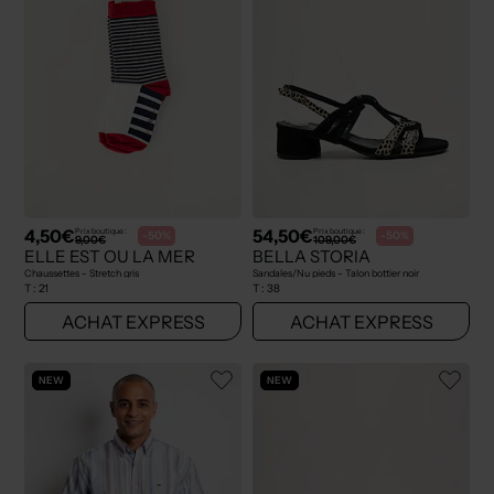
4,50€
54,50€
Prix boutique :
Prix boutique :
-50%
-50%
9,00€
109,00€
ELLE EST OU LA MER
BELLA STORIA
Chaussettes - Stretch gris
Sandales/Nu pieds - Talon bottier noir
T :
21
T :
38
ACHAT EXPRESS
ACHAT EXPRESS
NEW
NEW