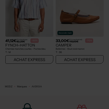
Seconde main
41,12€
33,00€
Prix boutique :
Prix neuf estimé :
-50%
-70%
82,25€
110,00€
FYNCH-HATTON
CAMPER
Chemise manches courtes - Poches bleu
Ballerines - Bout rond marron
T :
M
T :
36
ACHAT EXPRESS
ACHAT EXPRESS
MODZ
Marques
AVERSIA