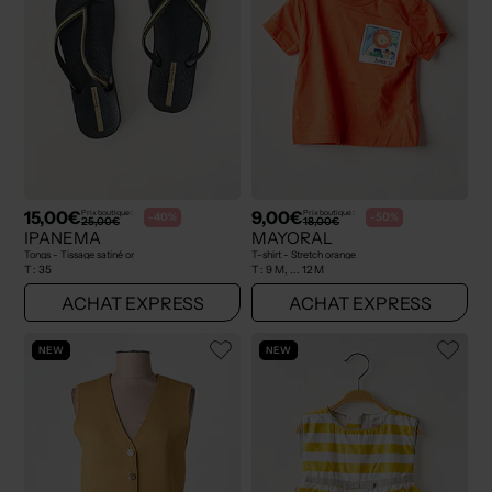
15,00€
9,00€
Prix boutique :
Prix boutique :
-40%
-50%
25,00€
18,00€
IPANEMA
MAYORAL
Tongs - Tissage satiné or
T-shirt - Stretch orange
T :
35
T :
9 M, ... 12 M
ACHAT EXPRESS
ACHAT EXPRESS
NEW
NEW