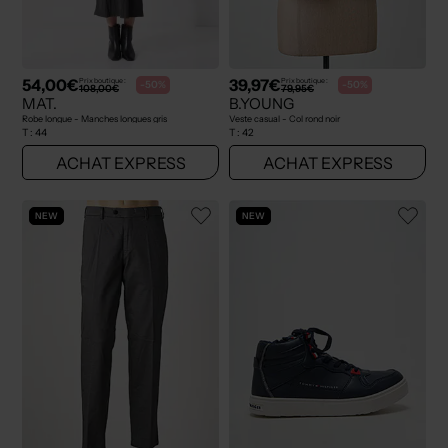
54,00€
39,97€
Prix boutique :
Prix boutique :
-50%
-50%
108,00€
79,95€
MAT.
B.YOUNG
Robe longue - Manches longues gris
Veste casual - Col rond noir
T :
44
T :
42
ACHAT EXPRESS
ACHAT EXPRESS
NEW
NEW