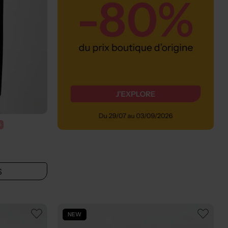
%
S
NEW