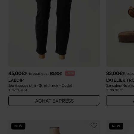
45,00€
33,00€
Prix boutique :
90,00€
Prix b
-50%
LABDIP
L'ATELIER TR
Jeans coupe slim - Stretch noir
- Outlet
Sandales/Nu pied
T :
W32, W34
T :
30, 32, 33
ACHAT EXPRESS
NEW
NEW