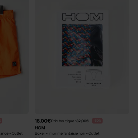
16,00€
Prix boutique :
32,00€
%
-50%
HOM
orange
- Outlet
Boxer - Imprimé fantaisie noir
- Outlet