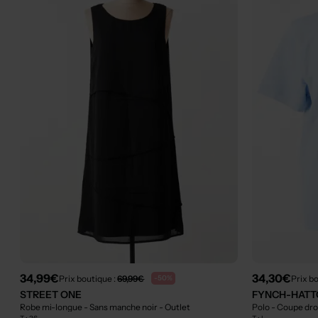
34,99€
34,30€
Prix boutique :
69,99€
Prix b
-50%
STREET ONE
FYNCH-HATT
Robe mi-longue - Sans manche noir
- Outlet
Polo - Coupe dro