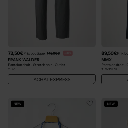
72,50€
89,50€
Prix boutique :
145,00€
Prix b
-50%
FRANK WALDER
MMX
Pantalon droit - Stretch noir
- Outlet
Pantalon droit -
T :
40
T :
W33 L32
ACHAT EXPRESS
NEW
NEW