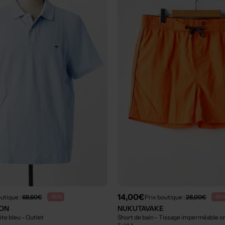
14,00€
outique :
68,60€
Prix boutique :
28,00€
-50%
-50
ON
NUKUTAVAKE
ite bleu
- Outlet
Short de bain - Tissage imperméable 