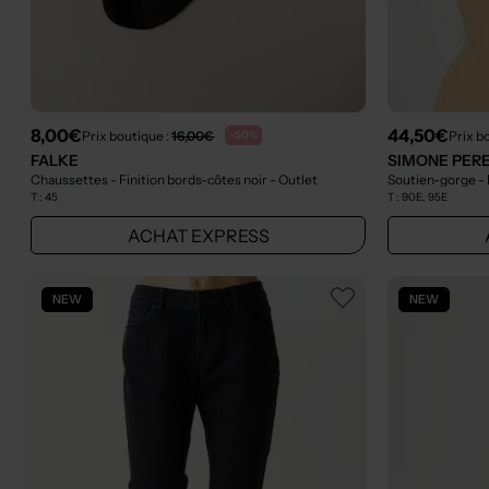
8,00€
44,50€
Prix boutique :
16,00€
Prix b
-50%
FALKE
SIMONE PER
Chaussettes - Finition bords-côtes noir
- Outlet
Soutien-gorge - 
T :
45
T :
90E, 95E
ACHAT EXPRESS
NEW
NEW