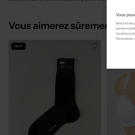
Vous pouv
Vous aimerez sûrement
Modz et ses 
personnalisé
l’audience du
Paramétrer »
NEW
NEW