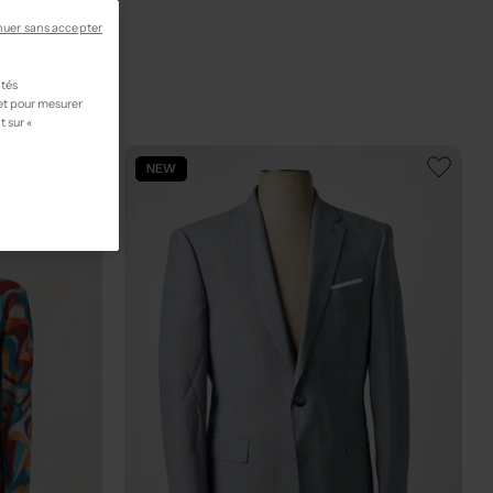
nuer sans accepter
ités
 et pour mesurer
t sur «
NEW