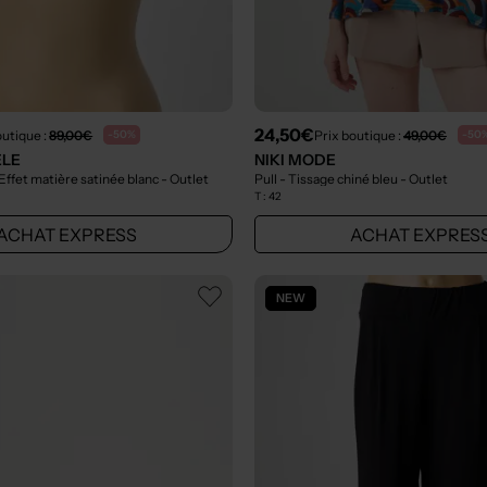
24,50€
outique :
89,00€
Prix boutique :
49,00€
-50%
-50
ELE
NIKI MODE
Effet matière satinée blanc
- Outlet
Pull - Tissage chiné bleu
- Outlet
T :
42
ACHAT EXPRESS
ACHAT EXPRES
NEW