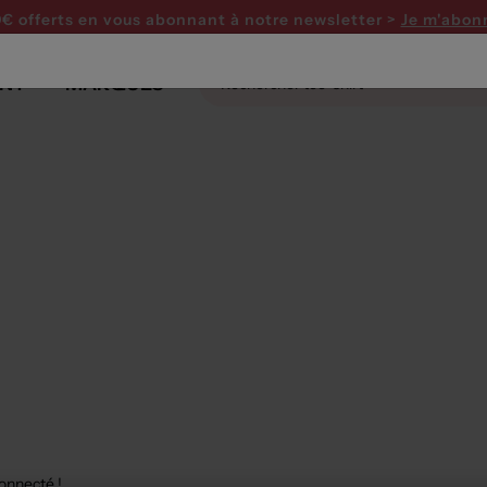
0€ offerts en vous abonnant
à notre newsletter >
Je m'abon
NT
MARQUES
connecté !