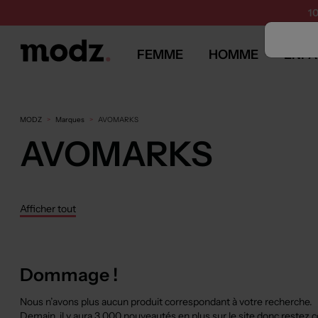
1
FEMME
HOMME
ENFA
MODZ
Marques
AVOMARKS
AVOMARKS
Afficher tout
Dommage !
Nous n’avons plus aucun produit correspondant à votre recherche.
Demain, il y aura
3 000 nouveautés
en plus sur le site donc restez 