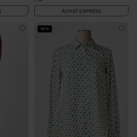
T :
46
S
ACHAT EXPRESS
NEW