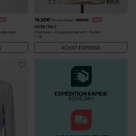
74,50€
Prix boutique :
149,00€
55%
-50%
0039 ITALY
onde main
Chemisier - Coupe cintrée vert
- Outlet
T :
36
S
ACHAT EXPRESS