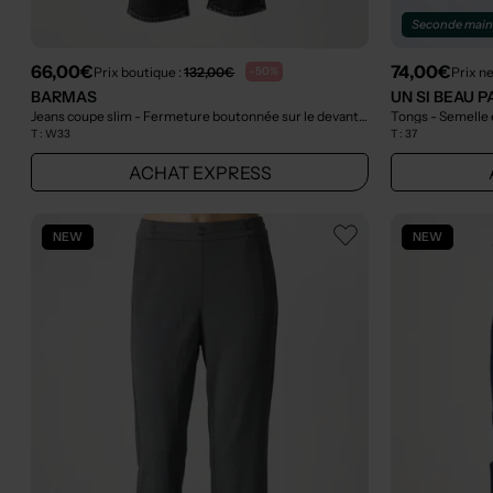
Seconde mai
66,00€
74,00€
Prix boutique :
132,00€
Prix n
-50%
BARMAS
UN SI BEAU P
Jeans coupe slim - Fermeture boutonnée sur le devant gris
- Outlet
Tongs - Semelle 
T :
W33
T :
37
ACHAT EXPRESS
NEW
NEW