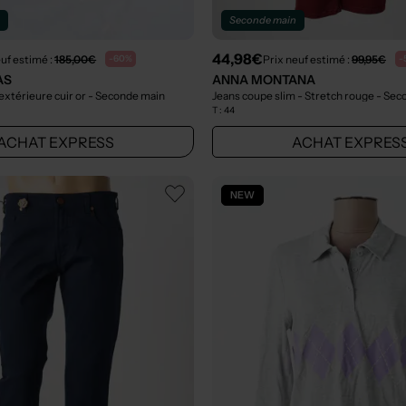
n
Seconde main
44,98€
euf estimé :
185,00€
Prix neuf estimé :
99,95€
-60%
-
AS
ANNA MONTANA
extérieure cuir or
- Seconde main
Jeans coupe slim - Stretch rouge
- Sec
T :
44
ACHAT EXPRESS
ACHAT EXPRES
NEW