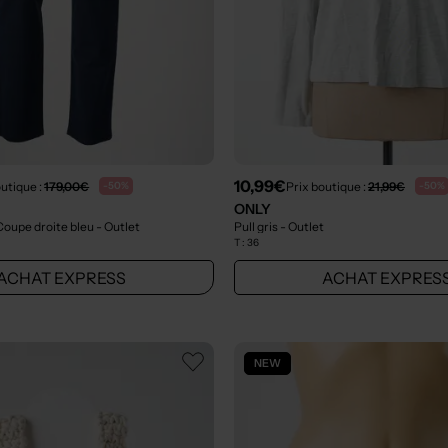
10,99€
outique :
179,00€
Prix boutique :
21,99€
-50%
-50%
ONLY
 Coupe droite bleu
- Outlet
Pull gris
- Outlet
T :
36
ACHAT EXPRESS
ACHAT EXPRES
NEW