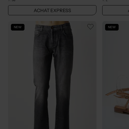
T :
36
T :
L
ACHAT EXPRESS
NEW
NEW