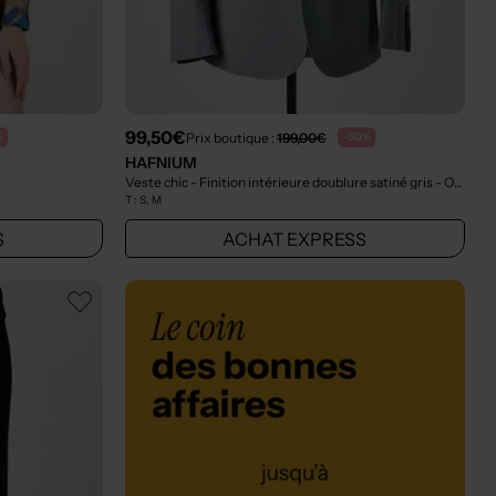
99,50€
Prix boutique :
199,00€
%
-50%
HAFNIUM
Veste chic - Finition intérieure doublure satiné gris
- Outlet
T :
S, M
S
ACHAT EXPRESS