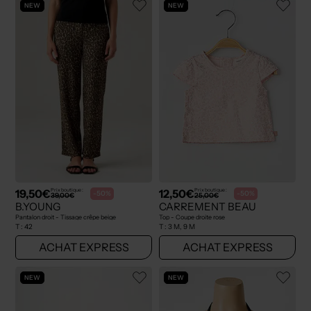
NEW
NEW
19,50€
12,50€
Prix boutique :
Prix boutique :
-50%
-50%
39,00€
25,00€
B.YOUNG
CARREMENT BEAU
Pantalon droit - Tissage crêpe beige
Top - Coupe droite rose
T :
42
T :
3 M, 9 M
ACHAT EXPRESS
ACHAT EXPRESS
NEW
NEW