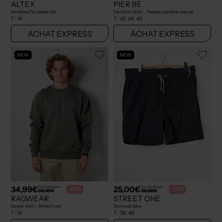
ALTEX
PIER BÉ
Sandales/Nu pieds noir
Pantalon droit - Tissage popeline orange
T :
41
T :
42, 44, 46
ACHAT EXPRESS
ACHAT EXPRESS
NEW
NEW
34,99€
25,00€
Prix boutique :
Prix boutique :
-50%
-50%
69,99€
49,99€
RAGWEAR
STREET ONE
Sweat-shirt - Stretch vert
Bermuda bleu
T :
M
T :
36, 48