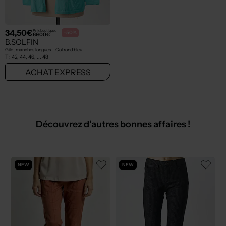
34,50€
Prix boutique :
-50%
69,00€
B.SOLFIN
Gilet manches longues - Col rond bleu
T :
42, 44, 46, ... 48
ACHAT EXPRESS
Découvrez d'autres bonnes affaires !
NEW
NEW