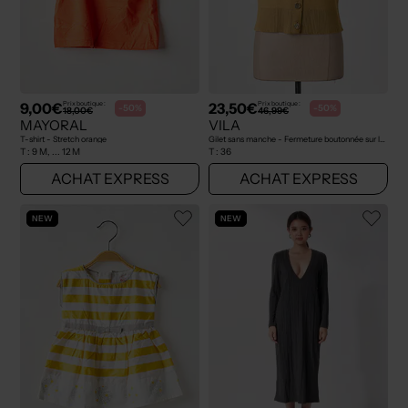
9,00€
23,50€
Prix boutique :
Prix boutique :
-50%
-50%
18,00€
46,99€
MAYORAL
VILA
T-shirt - Stretch orange
Gilet sans manche - Fermeture boutonnée sur le devant jaune
T :
9 M, ... 12 M
T :
36
ACHAT EXPRESS
ACHAT EXPRESS
NEW
NEW