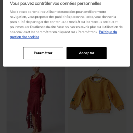
Vous pouvez contrôler vos données personnelles
Modz et ses partenaires utilisent des cookies pour améliorer votre
navigation, vous proposer des publicités personnalisées, vous donner la
possibilité de partager des contenus de modz.fr sur les réseaux sociaux et
pour mesurer l’audience du site. Vous pouvez en savoir plus sur l’utilisation de
57,00€
19,50€
Prix boutique :
Prix boutique :
-50%
-50%
114,00€
39,00€
ces cookies et les paramétrer en cliquant sur « Paramétrer ».
Politique de
GEVANA
HIPPOCAMPE
gestion des cookies
Robe mi-longue - Imprimé fantaisie bleu
Pantalon 7/8 - Tissage popeline noir
T :
38
T :
36, 40, 42
ACHAT EXPRESS
ACHAT EXPRESS
Paramétrer
Accepter
NEW
NEW