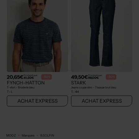
20,65€
49,50€
Prix boutique :
Prix boutique :
-50%
-50%
41,30€
99,00€
FYNCH-HATTON
STARK
T-shirt - Broderie bleu
Jeans coupe slim - Tissage brut bleu
T :
L
T :
44
ACHAT EXPRESS
ACHAT EXPRESS
MODZ
Marques
B.SOLFIN