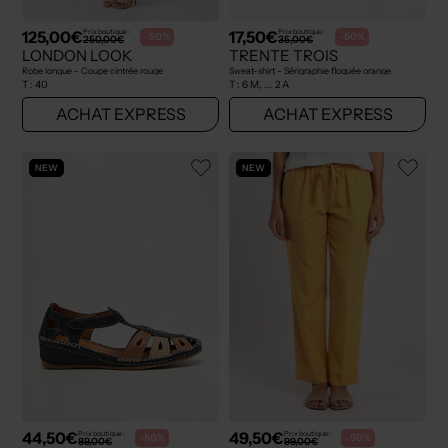
125,00€
17,50€
Prix boutique :
Prix boutique :
-50%
-50%
250,00€
35,00€
LONDON LOOK
TRENTE TROIS
Robe longue - Coupe cintrée rouge
Sweat-shirt - Sérigraphie floquée orange
T :
40
T :
6 M, ... 2 A
ACHAT EXPRESS
ACHAT EXPRESS
NEW
NEW
44,50€
49,50€
Prix boutique :
Prix boutique :
-50%
-50%
89,00€
99,00€