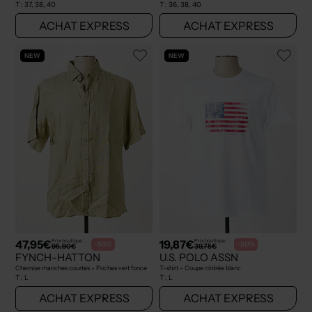
T :
37, 38, 40
T :
36, 38, 40
ACHAT EXPRESS
ACHAT EXPRESS
NEW
NEW
47,95€
19,87€
Prix boutique :
Prix boutique :
-50%
-50%
95,90€
39,75€
FYNCH-HATTON
U.S. POLO ASSN
Chemise manches courtes - Poches vert fonce
T-shirt - Coupe cintrée blanc
T :
L
T :
L
ACHAT EXPRESS
ACHAT EXPRESS