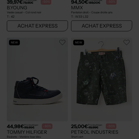
39,97€
94,50€
Prix boutique :
Prix boutique :
-50%
-50%
79,95€
189,00€
B.YOUNG
MMX
Veste casual - Col rond noir
Pantalon droit - Coupe droite gris
T :
42
T :
W33 L32
ACHAT EXPRESS
ACHAT EXPRESS
NEW
NEW
44,98€
25,00€
Prix boutique :
Prix boutique :
-50%
-50%
89,95€
49,99€
TOMMY HILFIGER
PETROL INDUSTRIES
Baskets - Matière lisse bleu
Short vert