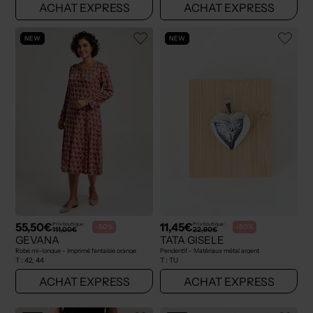
ACHAT EXPRESS
ACHAT EXPRESS
NEW
NEW
55,50€
11,45€
Prix boutique :
Prix boutique :
-50%
-50%
111,00€
22,90€
GEVANA
TATA GISELE
Robe mi-longue - Imprimé fantaisie orange
Pendentif - Matériaux métal argent
T :
42, 44
T :
TU
ACHAT EXPRESS
ACHAT EXPRESS