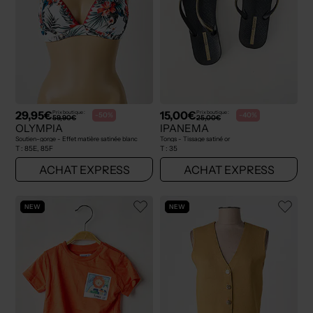
29,95€
15,00€
Prix boutique :
Prix boutique :
-50%
-40%
59,90€
25,00€
OLYMPIA
IPANEMA
Soutien-gorge - Effet matière satinée blanc
Tongs - Tissage satiné or
T :
85E, 85F
T :
35
ACHAT EXPRESS
ACHAT EXPRESS
NEW
NEW