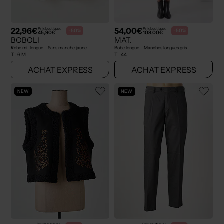
22,96€
54,00€
Prix boutique :
Prix boutique :
-50%
-50%
45,90€
108,00€
BOBOLI
MAT.
Robe mi-longue - Sans manche jaune
Robe longue - Manches longues gris
T :
6 M
T :
44
ACHAT EXPRESS
ACHAT EXPRESS
NEW
NEW