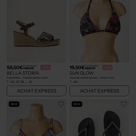
59,50€
19,50€
Prix boutique :
Prix boutique :
-50%
-50%
119,00€
39,00€
BELLA STORIA
SUN GLOW
Espadrilles - Tissage satiné argent
Haut de maillot de bain - Stretch noir
T :
36, 37, 38, ... 41
T :
46
ACHAT EXPRESS
ACHAT EXPRESS
NEW
NEW