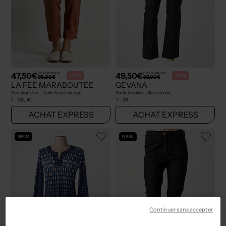
47,50€
49,50€
Prix boutique :
Prix boutique :
-50%
-50%
95,00€
99,00€
LA FEE MARABOUTEE
GEVANA
Pantalon slim - Taille haute orange
Pantalon slim - Stretch noir
T :
36, 40
T :
38
ACHAT EXPRESS
ACHAT EXPRESS
NEW
NEW
Continuer sans accepter