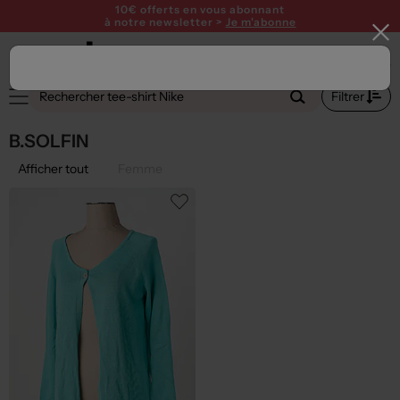
10€ offerts en vous abonnant
à notre newsletter >
Je m'abonne
Filtrer
B.SOLFIN
Afficher tout
Femme