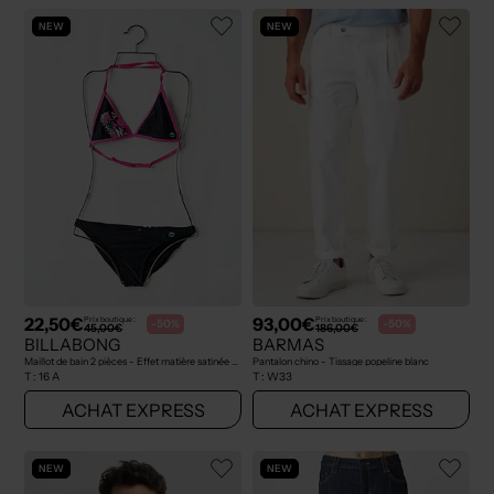
NEW
NEW
22,50€
93,00€
Prix boutique :
Prix boutique :
-50%
-50%
45,00€
186,00€
BILLABONG
BARMAS
Maillot de bain 2 pièces - Effet matière satinée noir
Pantalon chino - Tissage popeline blanc
T :
16 A
T :
W33
ACHAT EXPRESS
ACHAT EXPRESS
NEW
NEW