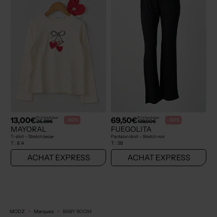
13,00€
69,50€
Prix boutique :
Prix boutique :
-50%
-50%
25,99€
139,00€
MAYORAL
FUEGOLITA
T-shirt - Stretch beige
Pantalon droit - Stretch noir
T :
8 A
T :
38
ACHAT EXPRESS
ACHAT EXPRESS
MODZ
Marques
BABY BOOM