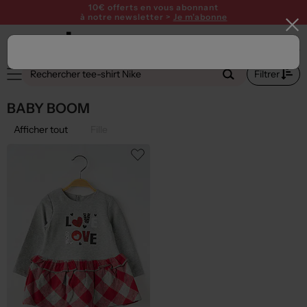
10€ offerts en vous abonnant
à notre newsletter >
Je m'abonne
Filtrer
BABY BOOM
Afficher tout
Fille