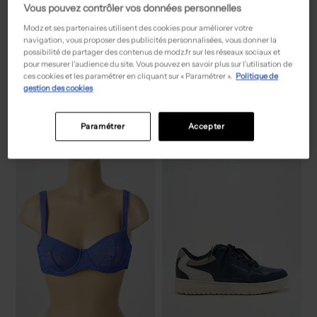
Vous pouvez contrôler vos données personnelles
Modz et ses partenaires utilisent des cookies pour améliorer votre
navigation, vous proposer des publicités personnalisées, vous donner la
possibilité de partager des contenus de modz.fr sur les réseaux sociaux et
pour mesurer l’audience du site. Vous pouvez en savoir plus sur l’utilisation de
55,50€
39,00€
Prix boutique :
Prix boutique :
-50%
-50%
111,00€
78,00€
ces cookies et les paramétrer en cliquant sur « Paramétrer ».
Politique de
PAUPORTÉ
MARVELIS
gestion des cookies
Jupe mi-longue - Coupe droite gris
Chemise manches longues - Poches rouge
T :
50
T :
L
ACHAT EXPRESS
ACHAT EXPRESS
Paramétrer
Accepter
NEW
NEW