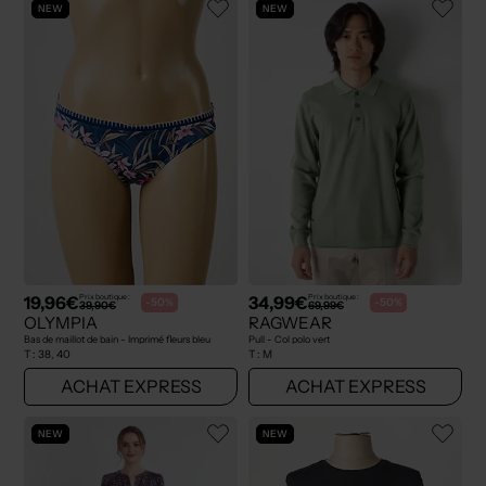
NEW
NEW
19,96€
34,99€
Prix boutique :
Prix boutique :
-50%
-50%
39,90€
69,99€
OLYMPIA
RAGWEAR
Bas de maillot de bain - Imprimé fleurs bleu
Pull - Col polo vert
T :
38, 40
T :
M
ACHAT EXPRESS
ACHAT EXPRESS
NEW
NEW