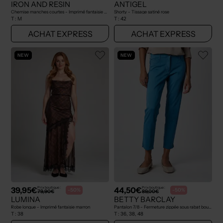
IRON AND RESIN
ANTIGEL
Chemise manches courtes - Imprimé fantaisie bleu
Shorty - Tissage satiné rose
T :
M
T :
42
ACHAT EXPRESS
ACHAT EXPRESS
NEW
NEW
39,95€
44,50€
Prix boutique :
Prix boutique :
-50%
-50%
79,90€
89,00€
LUMINA
BETTY BARCLAY
Robe longue - Imprimé fantaisie marron
Pantalon 7/8 - Fermeture zippée sous rabat boutonné bleu
T :
38
T :
36, 38, 48