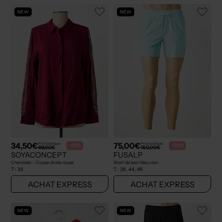
NEW
NEW
34,50€
75,00€
Prix boutique :
Prix boutique :
-50%
-50%
69,00€
150,00€
SOYACONCEPT
FUSALP
Chemisier - Coupe droite rouge
Short de bain bleu clair
T :
38
T :
38, 44, 46
ACHAT EXPRESS
ACHAT EXPRESS
NEW
NEW