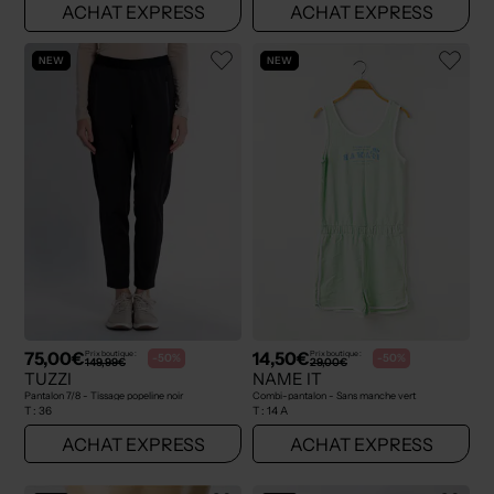
ACHAT EXPRESS
ACHAT EXPRESS
NEW
NEW
75,00€
14,50€
Prix boutique :
Prix boutique :
-50%
-50%
149,99€
29,00€
TUZZI
NAME IT
Pantalon 7/8 - Tissage popeline noir
Combi-pantalon - Sans manche vert
T :
36
T :
14 A
ACHAT EXPRESS
ACHAT EXPRESS