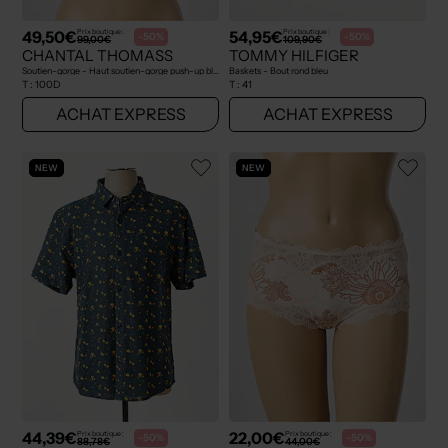
49,50€
54,95€
Prix boutique :
Prix boutique :
-50%
-50%
99,00€
109,90€
CHANTAL THOMASS
TOMMY HILFIGER
Soutien-gorge - Haut soutien-gorge push-up bleu
Baskets - Bout rond bleu
T :
100D
T :
41
ACHAT EXPRESS
ACHAT EXPRESS
NEW
NEW
44,39€
22,00€
Prix boutique :
Prix boutique :
-50%
-50%
88,78€
44,00€