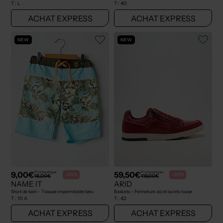
T :
L
T :
40
ACHAT EXPRESS
ACHAT EXPRESS
NEW
NEW
9,00€
59,50€
Prix boutique :
Prix boutique :
-50%
-50%
18,00€
119,00€
NAME IT
ARID
Short de bain - Tissage imperméable bleu
Baskets - Fermeture zip et lacets rouge
T :
10 A
T :
42
ACHAT EXPRESS
ACHAT EXPRESS