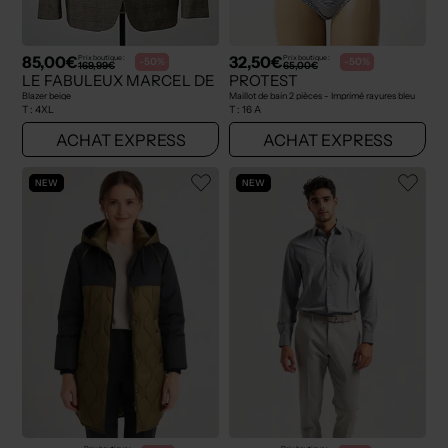
85,00€
32,50€
Prix boutique :
Prix boutique :
-50%
-50%
169,99€
65,00€
LE FABULEUX MARCEL DE BRUXELLES
PROTEST
Blazer beige
Maillot de bain 2 pièces - Imprimé rayures bleu
T :
4XL
T :
16 A
ACHAT EXPRESS
ACHAT EXPRESS
NEW
NEW