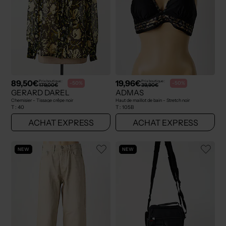
89,50€
19,96€
Prix boutique :
Prix boutique :
-50%
-50%
179,00€
39,90€
GERARD DAREL
ADMAS
Chemisier - Tissage crêpe noir
Haut de maillot de bain - Stretch noir
T :
40
T :
105B
ACHAT EXPRESS
ACHAT EXPRESS
NEW
NEW