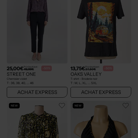
25,00€
13,75€
Prix boutique :
Prix boutique :
-50%
-50%
49,99€
27,50€
STREET ONE
OAKS VALLEY
Chemisier violet
T-shirt - Broderie noir
T :
36, 38, 40, ... 46
T :
M, L, XL, ... 5XL
ACHAT EXPRESS
ACHAT EXPRESS
NEW
NEW