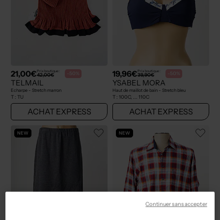
21,00€
19,96€
Prix boutique :
Prix boutique :
-50%
-50%
42,00€
39,90€
TELMAIL
YSABEL MORA
Echarpe - Stretch marron
Haut de maillot de bain - Stretch bleu
T :
TU
T :
100C, ... 110C
ACHAT EXPRESS
ACHAT EXPRESS
NEW
NEW
Continuer sans accepter