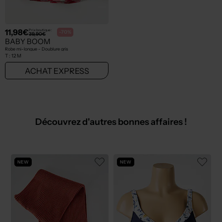
11,98€
Prix boutique :
-70%
39,90€
BABY BOOM
Robe mi-longue - Doublure gris
T :
12 M
ACHAT EXPRESS
Découvrez d'autres bonnes affaires !
NEW
NEW