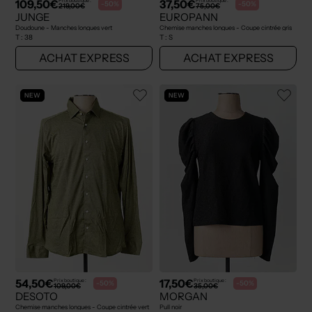
109,50€
37,50€
Prix boutique :
Prix boutique :
-50%
-50%
219,00€
75,00€
JUNGE
EUROPANN
Doudoune - Manches longues vert
Chemise manches longues - Coupe cintrée gris
T :
38
T :
S
ACHAT EXPRESS
ACHAT EXPRESS
NEW
NEW
54,50€
17,50€
Prix boutique :
Prix boutique :
-50%
-50%
109,00€
35,00€
DESOTO
MORGAN
Chemise manches longues - Coupe cintrée vert
Pull noir