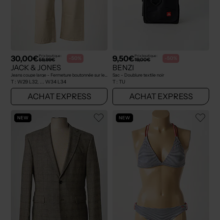
30,00€
9,50€
Prix boutique :
Prix boutique :
-50%
-50%
59,99€
19,00€
JACK & JONES
BENZI
Jeans coupe large - Fermeture boutonnée sur le devant beige
Sac - Doublure textile noir
T :
W29 L32, ... W34 L34
T :
TU
ACHAT EXPRESS
ACHAT EXPRESS
NEW
NEW