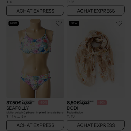
T :
S
T :
36
ACHAT EXPRESS
ACHAT EXPRESS
NEW
NEW
37,50€
8,50€
Prix boutique :
Prix boutique :
-50%
-50%
75,00€
16,99€
SEAFOLLY
DODI
Maillot de bain 2 pièces - Imprimé fantaisie blanc
Foulard beige
T :
14 A, ... 16 A
T :
TU
ACHAT EXPRESS
ACHAT EXPRESS