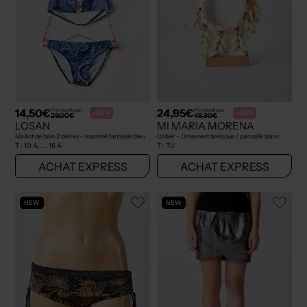
14,50€
24,95€
Prix boutique :
Prix boutique :
-50%
-50%
29,00€
49,90€
LOSAN
MI MARIA MORENA
Maillot de bain 2 pièces - Imprimé fantaisie bleu
Collier - Ornement breloque / pampille blanc
T :
10 A, ... 16 A
T :
TU
ACHAT EXPRESS
ACHAT EXPRESS
NEW
NEW