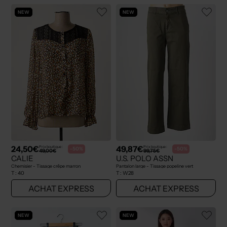
NEW
NEW
24,50€
49,87€
Prix boutique :
Prix boutique :
-50%
-50%
49,00€
99,75€
CALIE
U.S. POLO ASSN
Chemisier - Tissage crêpe marron
Pantalon large - Tissage popeline vert
T :
40
T :
W28
ACHAT EXPRESS
ACHAT EXPRESS
NEW
NEW