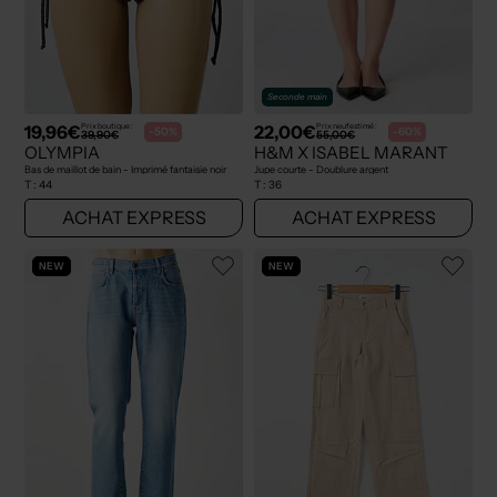
Seconde main
19,96€
22,00€
Prix boutique :
Prix neuf estimé :
-50%
-60%
39,90€
55,00€
OLYMPIA
H&M X ISABEL MARANT
Bas de maillot de bain - Imprimé fantaisie noir
Jupe courte - Doublure argent
T :
44
T :
36
ACHAT EXPRESS
ACHAT EXPRESS
NEW
NEW