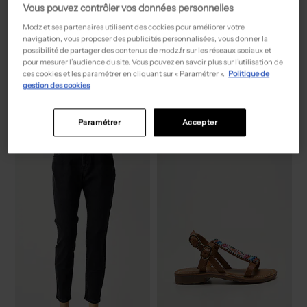
Vous pouvez contrôler vos données personnelles
Modz et ses partenaires utilisent des cookies pour améliorer votre
navigation, vous proposer des publicités personnalisées, vous donner la
possibilité de partager des contenus de modz.fr sur les réseaux sociaux et
pour mesurer l’audience du site. Vous pouvez en savoir plus sur l’utilisation de
24,50€
99,50€
Prix boutique :
Prix boutique :
-50%
-50%
49,00€
199,00€
ces cookies et les paramétrer en cliquant sur « Paramétrer ».
Politique de
NIKI MODE
HAFNIUM
gestion des cookies
Pull - Tissage chiné bleu
Veste chic - Finition intérieure doublure satiné gris
T :
42
T :
S, M
ACHAT EXPRESS
ACHAT EXPRESS
Paramétrer
Accepter
NEW
NEW