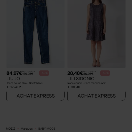
84,97€
28,48€
Prix boutique :
Prix boutique :
-50%
-50%
169,95€
56,95€
LIU JO
LILI SIDONIO
Jeans coupe slim - Stretch bleu
Robe courte - Sans manche noir
T :
W24 L28
T :
38, 40
ACHAT EXPRESS
ACHAT EXPRESS
MODZ
Marques
BABY MOCS