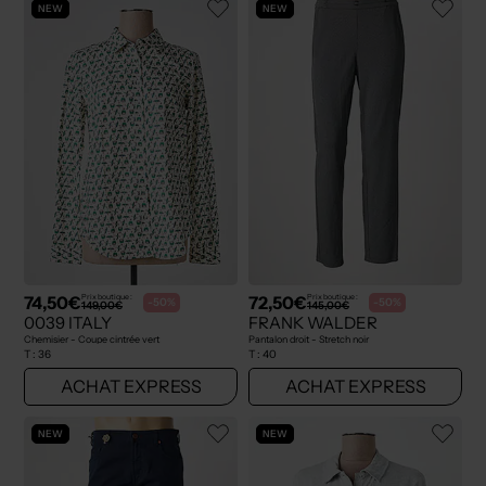
NEW
NEW
74,50€
72,50€
Prix boutique :
Prix boutique :
-50%
-50%
149,00€
145,00€
0039 ITALY
FRANK WALDER
Chemisier - Coupe cintrée vert
Pantalon droit - Stretch noir
T :
36
T :
40
ACHAT EXPRESS
ACHAT EXPRESS
NEW
NEW