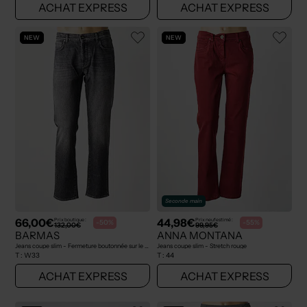
ACHAT EXPRESS
ACHAT EXPRESS
NEW
NEW
Seconde main
66,00€
44,98€
Prix boutique :
Prix neuf estimé :
-50%
-55%
132,00€
99,95€
BARMAS
ANNA MONTANA
Jeans coupe slim - Fermeture boutonnée sur le devant gris
Jeans coupe slim - Stretch rouge
T :
W33
T :
44
ACHAT EXPRESS
ACHAT EXPRESS