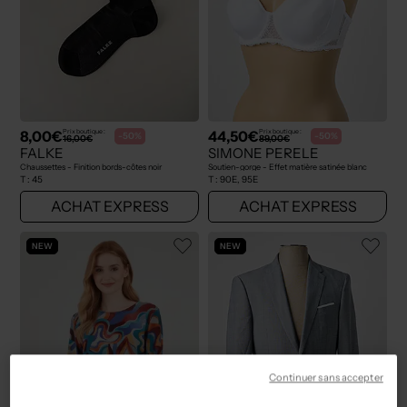
8,00€
44,50€
Prix boutique :
Prix boutique :
-50%
-50%
16,00€
89,00€
FALKE
SIMONE PERELE
Chaussettes - Finition bords-côtes noir
Soutien-gorge - Effet matière satinée blanc
T :
45
T :
90E, 95E
ACHAT EXPRESS
ACHAT EXPRESS
NEW
NEW
Continuer sans accepter