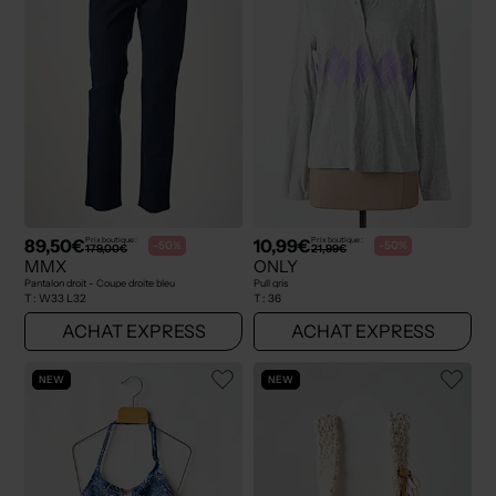
89,50€
10,99€
Prix boutique :
Prix boutique :
-50%
-50%
179,00€
21,99€
MMX
ONLY
Pantalon droit - Coupe droite bleu
Pull gris
T :
W33 L32
T :
36
ACHAT EXPRESS
ACHAT EXPRESS
NEW
NEW