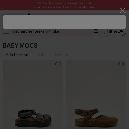
10€ offerts en vous abonnant
à notre newsletter >
Je m'abonne
Filtrer
BABY MOCS
Afficher tout
Fille
Garçon