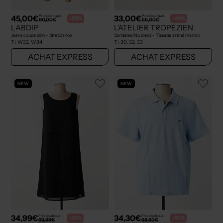
45,00€
33,00€
Prix boutique :
Prix boutique :
-50%
-40%
90,00€
55,00€
LABDIP
L'ATELIER TROPÉZIEN
Jeans coupe slim - Stretch noir
Sandales/Nu pieds - Tissage satiné marron
T :
W32, W34
T :
30, 32, 33
ACHAT EXPRESS
ACHAT EXPRESS
NEW
NEW
34,99€
34,30€
Prix boutique :
Prix boutique :
-50%
-50%
69,99€
68,60€