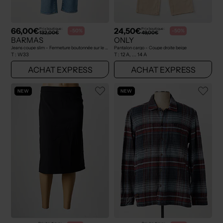
66,00€
24,50€
Prix boutique :
Prix boutique :
-50%
-50%
132,00€
49,00€
BARMAS
ONLY
Jeans coupe slim - Fermeture boutonnée sur le devant bleu
Pantalon cargo - Coupe droite beige
T :
W33
T :
12 A, ... 14 A
ACHAT EXPRESS
ACHAT EXPRESS
NEW
NEW