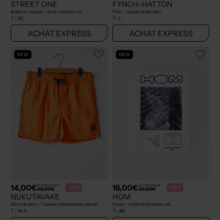
STREET ONE
FYNCH-HATTON
Robe mi-longue - Sans manche noir
Polo - Coupe droite bleu
T :
36
T :
L
ACHAT EXPRESS
ACHAT EXPRESS
NEW
NEW
14,00€
16,00€
Prix boutique :
Prix boutique :
-50%
-50%
28,00€
32,00€
NUKUTAVAKE
HOM
Short de bain - Tissage imperméable orange
Boxer - Imprimé fantaisie noir
T :
14 A
T :
46