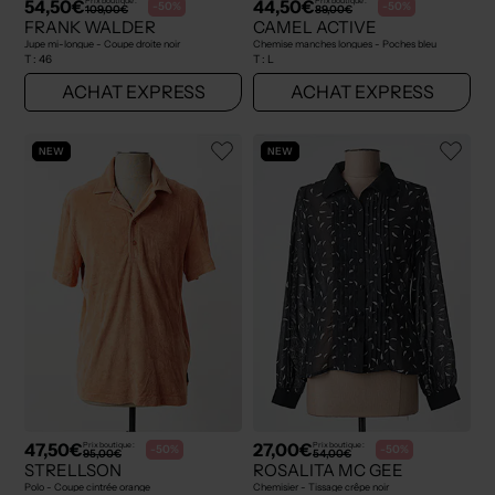
54,50€
44,50€
Prix boutique :
Prix boutique :
-50%
-50%
109,00€
89,00€
FRANK WALDER
CAMEL ACTIVE
Jupe mi-longue - Coupe droite noir
Chemise manches longues - Poches bleu
T :
46
T :
L
ACHAT EXPRESS
ACHAT EXPRESS
NEW
NEW
47,50€
27,00€
Prix boutique :
Prix boutique :
-50%
-50%
95,00€
54,00€
STRELLSON
ROSALITA MC GEE
Polo - Coupe cintrée orange
Chemisier - Tissage crêpe noir