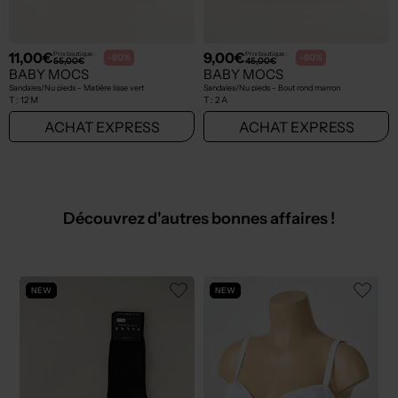
11,00€
9,00€
Prix boutique :
Prix boutique :
-80%
-80%
55,00€
45,00€
BABY MOCS
BABY MOCS
Sandales/Nu pieds - Matière lisse vert
Sandales/Nu pieds - Bout rond marron
T :
12 M
T :
2 A
ACHAT EXPRESS
ACHAT EXPRESS
Découvrez d'autres bonnes affaires !
NEW
NEW