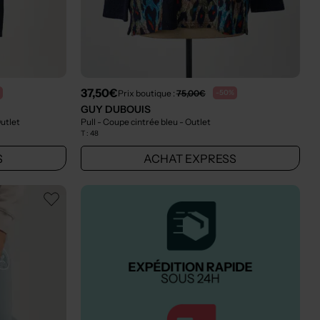
37,50€
Prix boutique :
75,00€
-50%
GUY DUBOUIS
Outlet
Pull - Coupe cintrée bleu
- Outlet
T :
48
S
ACHAT EXPRESS