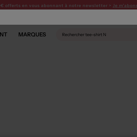
PARTY ! Profitez de 15€ offerts dès 120€ avec le code 
0€ offerts en vous abonnant
à notre newsletter >
Je m'abon
NT
MARQUES