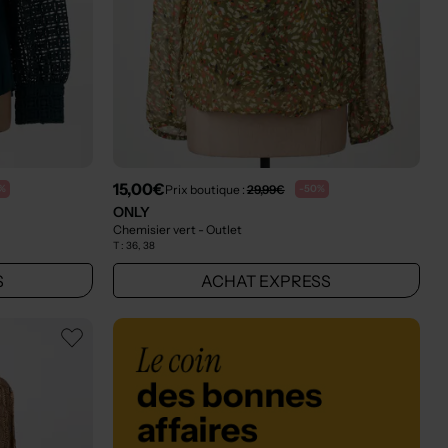
15,00€
Prix boutique :
29,99€
%
-50%
ONLY
Chemisier vert
- Outlet
T :
36, 38
S
ACHAT EXPRESS