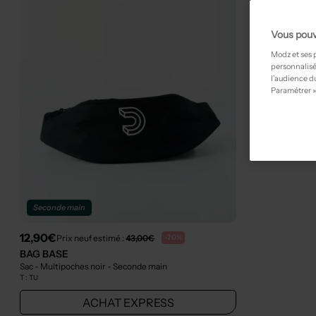
Vous pouv
Modz et ses 
personnalisé
l’audience du
Paramétrer »
Seconde main
12,90€
Prix neuf estimé :
43,00€
-70%
BAG BASE
Sac - Multipoches noir
- Seconde main
T :
TU
ACHAT EXPRESS