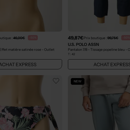
49,87€
outique :
46,00€
Prix boutique :
99,75€
-50%
-50%
U.S. POLO ASSN
Effet matière satinée rose
- Outlet
Pantalon 7/8 - Tissage popeline bleu
- 
T :
42
ACHAT EXPRESS
ACHAT EXPRES
NEW