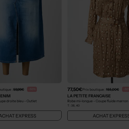
77,50€
outique :
59,99€
Prix boutique :
155,00€
-50%
-50
DENIM
LA PETITE FRANCAISE
upe droite bleu
- Outlet
Robe mi-longue - Coupe fluide marron
T :
38, 40
ACHAT EXPRESS
ACHAT EXPRES