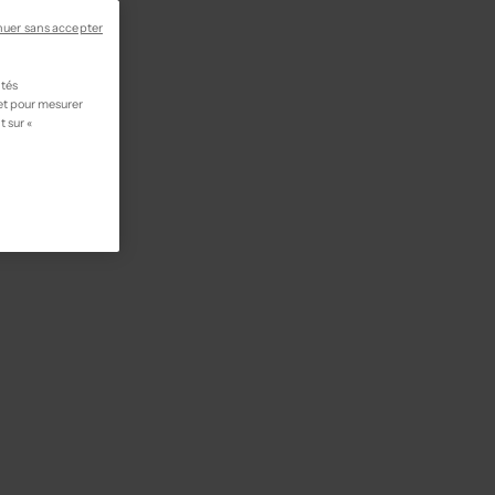
nuer sans accepter
ités
 et pour mesurer
t sur «