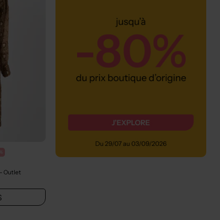
%
- Outlet
S