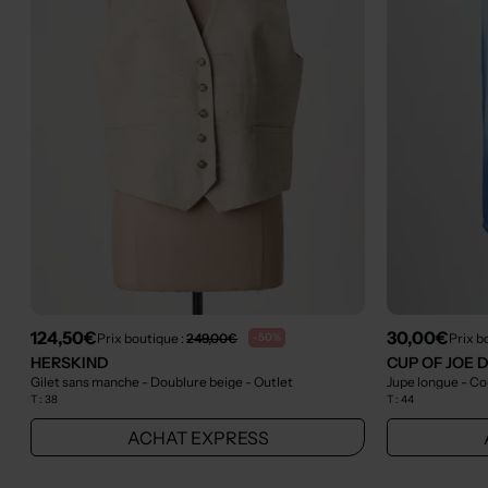
124,50€
30,00€
Prix boutique :
249,00€
Prix b
-50%
HERSKIND
CUP OF JOE 
Gilet sans manche - Doublure beige
- Outlet
Jupe longue - Co
T :
38
T :
44
ACHAT EXPRESS