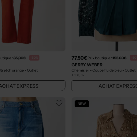
77,50€
outique :
85,00€
Prix boutique :
155,00€
-50%
-50
GERRY WEBER
 Stretch orange
- Outlet
Chemisier - Coupe fluide bleu
- Outlet
T :
38, 52
ACHAT EXPRESS
ACHAT EXPRES
NEW