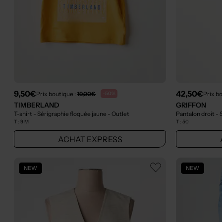
9,50€
42,50€
Prix boutique :
19,00€
Prix b
-50%
TIMBERLAND
GRIFFON
T-shirt - Sérigraphie floquée jaune
- Outlet
Pantalon droit -
T :
9 M
T :
50
ACHAT EXPRESS
NEW
NEW