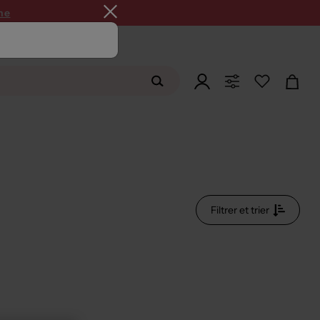
SUMMER26
ne
Filtrer et trier