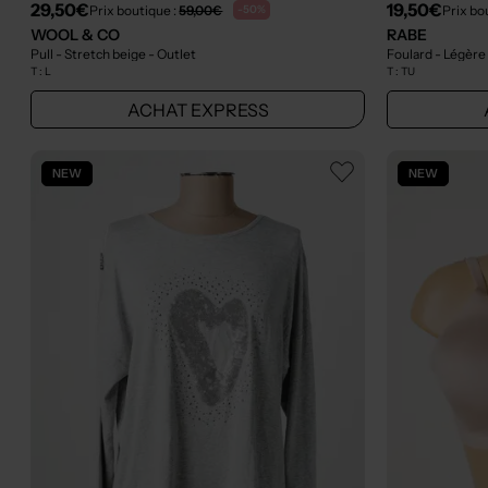
29,50€
19,50€
Prix boutique :
59,00€
Prix bo
-50%
WOOL & CO
RABE
Pull - Stretch beige
- Outlet
Foulard - Légère
T :
L
T :
TU
ACHAT EXPRESS
NEW
NEW