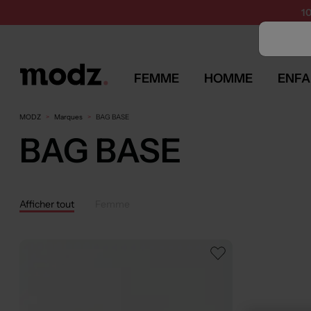
SUMMER 
1
FEMME
HOMME
ENFA
MODZ
Marques
BAG BASE
BAG BASE
Afficher tout
Femme