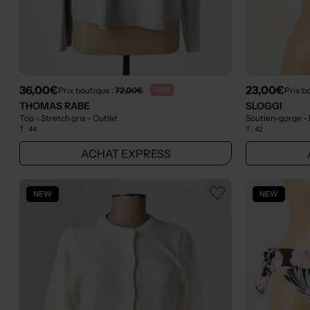
36,00€
23,00€
Prix boutique :
72,00€
Prix b
-50%
THOMAS RABE
SLOGGI
Top - Stretch gris
- Outlet
Soutien-gorge - 
T :
44
T :
42
ACHAT EXPRESS
NEW
NEW