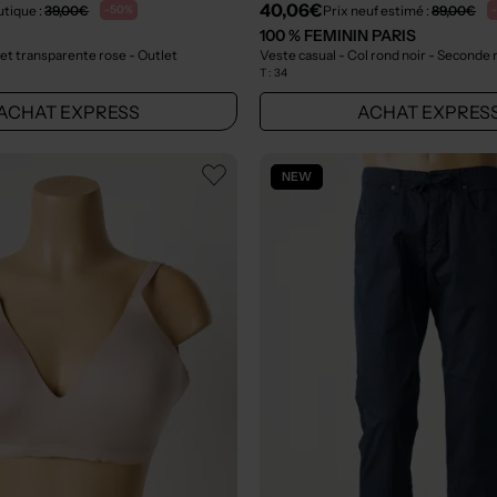
40,06€
utique :
39,00€
Prix neuf estimé :
89,00€
-50%
100 % FEMININ PARIS
 et transparente rose
- Outlet
Veste casual - Col rond noir
- Seconde 
T :
34
ACHAT EXPRESS
ACHAT EXPRES
NEW