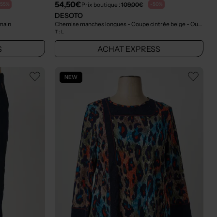
54,50€
Prix boutique :
109,00€
-55%
-50%
DESOTO
main
Chemise manches longues - Coupe cintrée beige
- Outlet
T :
L
S
ACHAT EXPRESS
NEW