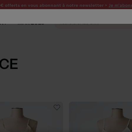
0€ offerts en vous abonnant
à notre newsletter >
Je m'abon
NT
MARQUES
NCE