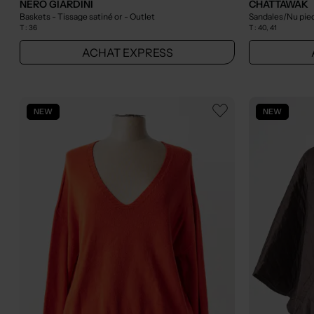
NERO GIARDINI
CHATTAWAK
Baskets - Tissage satiné or
- Outlet
Sandales/Nu pie
T :
36
T :
40, 41
ACHAT EXPRESS
NEW
NEW