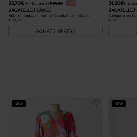
35,70€
31,50€
Prix boutique :
119,00€
Prix bo
-70%
BAGATELLE FRANCE
BAGATELLE 
Robe mi-longue - Imprimé fantaisie noir
- Outlet
T :
38, 40
T :
40
ACHAT EXPRESS
NEW
NEW