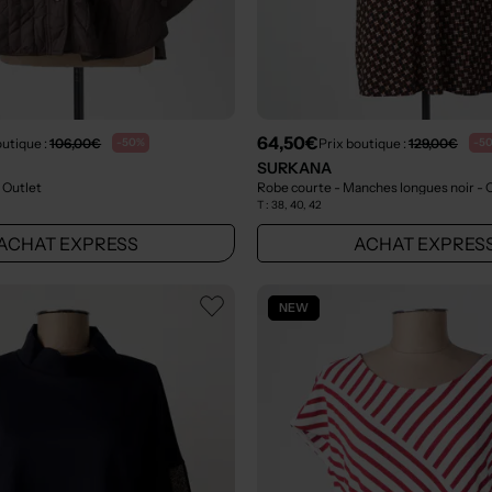
64,50€
outique :
106,00€
Prix boutique :
129,00€
-50%
-5
SURKANA
 Outlet
Robe courte - Manches longues noir
- 
T :
38, 40, 42
ACHAT EXPRESS
ACHAT EXPRES
NEW