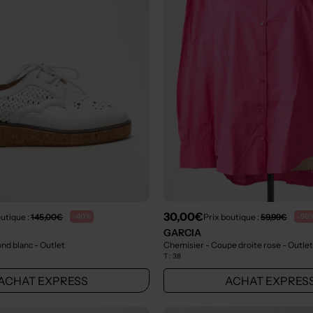
30,00€
outique :
145,00€
Prix boutique :
59,99€
-40%
-50
GARCIA
ond blanc
- Outlet
Chemisier - Coupe droite rose
- Outlet
T :
38
ACHAT EXPRESS
ACHAT EXPRES