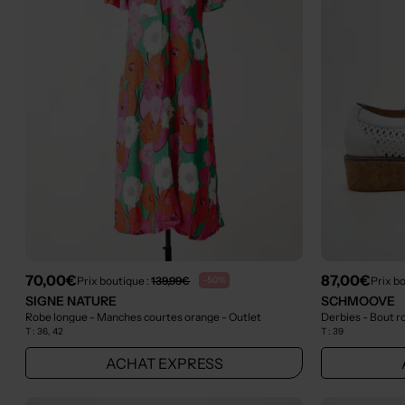
70,00€
87,00€
Prix boutique :
139,99€
Prix b
-50%
SIGNE NATURE
SCHMOOVE
Robe longue - Manches courtes orange
- Outlet
Derbies - Bout r
T :
36, 42
T :
39
ACHAT EXPRESS