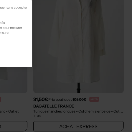
nuer sans accepter
ités
 et pour mesurer
t sur «
31,50€
Prix boutique :
105,00€
-70%
BAGATELLE FRANCE
lanc
- Outlet
Tunique manches longues - Col chemisier beige
- Outlet
T :
38
S
ACHAT EXPRESS