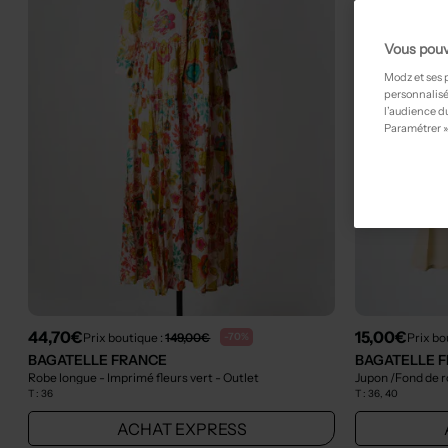
Vous pouv
Modz et ses 
personnalisé
l’audience du
Paramétrer »
44,70€
15,00€
Prix boutique :
149,00€
Prix bo
-70%
BAGATELLE FRANCE
BAGATELLE 
Robe longue - Imprimé fleurs vert
- Outlet
Jupon /Fond de r
T :
36
T :
36, 40
ACHAT EXPRESS