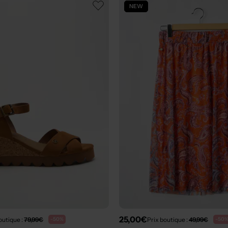
NEW
25,00€
outique :
79,99€
Prix boutique :
49,99€
-50%
-50