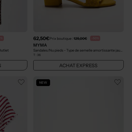
62,50€
Prix boutique :
125,00€
0%
-50%
MYMA
Outlet
Sandales/Nu pieds - Type de semelle amortissante jaune
- Ou
T :
36
S
ACHAT EXPRESS
NEW