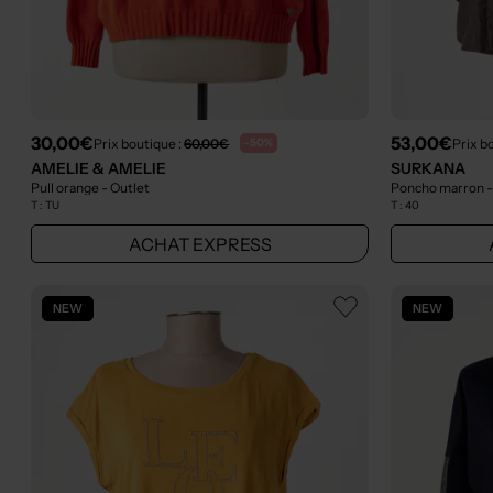
30,00€
53,00€
Prix boutique :
60,00€
Prix b
-50%
AMELIE & AMELIE
SURKANA
Pull orange
- Outlet
Poncho marron
-
T :
TU
T :
40
ACHAT EXPRESS
NEW
NEW