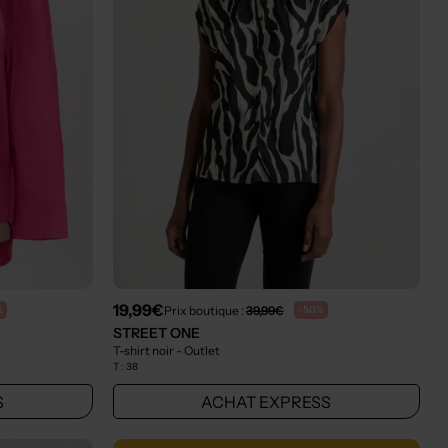
19,99€
Prix boutique :
39,99€
%
-50%
STREET ONE
T-shirt noir
- Outlet
T :
38
S
ACHAT EXPRESS