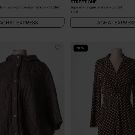
STREET ONE
ds - Talon compensé marron
- Outlet
Jupe mi-longue orange
- Outlet
T :
38
ACHAT EXPRESS
ACHAT EXPRES
NEW