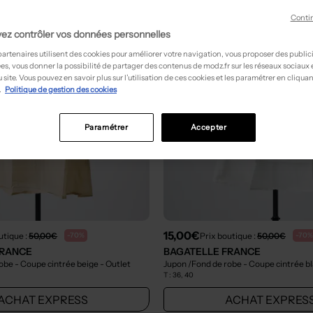
Conti
ez contrôler vos données personnelles
partenaires utilisent des cookies pour améliorer votre navigation, vous proposer des public
es, vous donner la possibilité de partager des contenus de modz.fr sur les réseaux sociaux
 site. Vous pouvez en savoir plus sur l’utilisation de ces cookies et les paramétrer en cliquan
.
Politique de gestion des cookies
Paramétrer
Accepter
15,00€
utique :
50,00€
Prix boutique :
50,00€
-70%
-70%
FRANCE
BAGATELLE FRANCE
obe - Coupe cintrée beige
- Outlet
Jupon /Fond de robe - Coupe cintrée b
T :
36, 40
ACHAT EXPRESS
ACHAT EXPRES