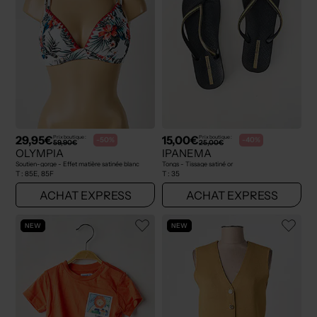
29,95€
15,00€
Prix boutique :
Prix boutique :
-50%
-40%
59,90€
25,00€
OLYMPIA
IPANEMA
Soutien-gorge - Effet matière satinée blanc
Tongs - Tissage satiné or
T :
85E, 85F
T :
35
ACHAT EXPRESS
ACHAT EXPRESS
NEW
NEW