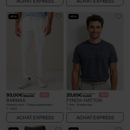
ACHAT EXPRESS
ACHAT EXPRESS
NEW
NEW
93,00€
20,65€
Prix boutique :
Prix boutique :
-50%
-50%
186,00€
41,30€
BARMAS
FYNCH-HATTON
Pantalon chino - Tissage popeline blanc
T-shirt - Broderie bleu
T :
W33
T :
L
ACHAT EXPRESS
ACHAT EXPRESS
NEW
NEW