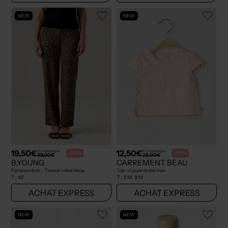
NEW
NEW
19,50€
12,50€
Prix boutique :
Prix boutique :
-50%
-50%
39,00€
25,00€
B.YOUNG
CARREMENT BEAU
Pantalon droit - Tissage crêpe beige
Top - Coupe droite rose
T :
42
T :
3 M, 9 M
ACHAT EXPRESS
ACHAT EXPRESS
NEW
NEW