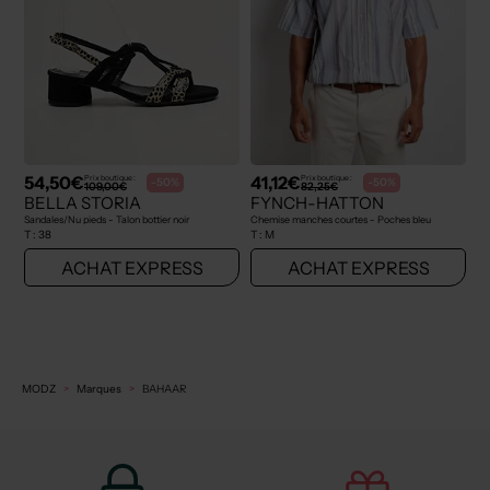
54,50€
41,12€
Prix boutique :
Prix boutique :
-50%
-50%
109,00€
82,25€
BELLA STORIA
FYNCH-HATTON
Sandales/Nu pieds - Talon bottier noir
Chemise manches courtes - Poches bleu
T :
38
T :
M
ACHAT EXPRESS
ACHAT EXPRESS
MODZ
Marques
BAHAAR