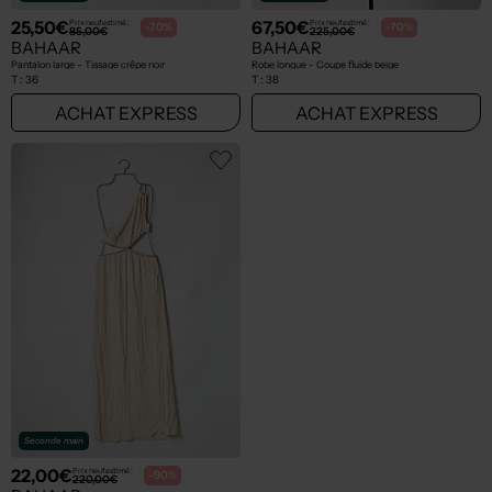
25,50€
67,50€
Prix neuf estimé :
Prix neuf estimé :
-70%
-70%
85,00€
225,00€
BAHAAR
BAHAAR
Pantalon large - Tissage crêpe noir
Robe longue - Coupe fluide beige
T :
36
T :
38
ACHAT EXPRESS
ACHAT EXPRESS
Seconde main
22,00€
Prix neuf estimé :
-90%
220,00€