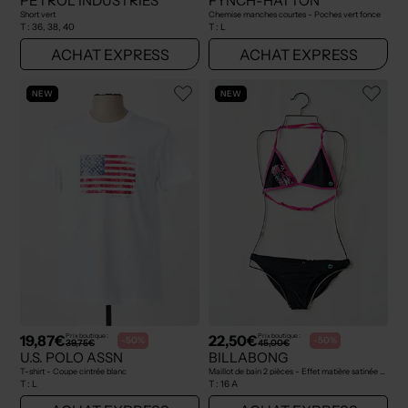
PETROL INDUSTRIES
FYNCH-HATTON
Short vert
Chemise manches courtes - Poches vert fonce
T :
36, 38, 40
T :
L
ACHAT EXPRESS
ACHAT EXPRESS
NEW
NEW
19,87€
22,50€
Prix boutique :
Prix boutique :
-50%
-50%
39,75€
45,00€
U.S. POLO ASSN
BILLABONG
T-shirt - Coupe cintrée blanc
Maillot de bain 2 pièces - Effet matière satinée noir
T :
L
T :
16 A