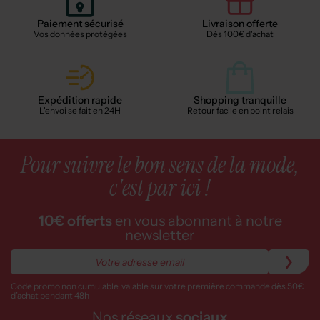
Paiement sécurisé
Livraison offerte
Vos données protégées
Dès 100€ d'achat
Expédition rapide
Shopping tranquille
L'envoi se fait en 24H
Retour facile en point relais
Pour suivre le bon sens de la mode,
c'est par ici !
10€ offerts
en vous abonnant à notre
newsletter
Code promo non cumulable, valable sur votre première commande dès 50€
d’achat pendant 48h
Nos réseaux
sociaux