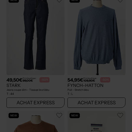
49,50€
54,95€
Prix boutique :
Prix boutique :
-50%
-50%
99,00€
109,90€
STARK
FYNCH-HATTON
Jeans coupe slim - Tissage brut bleu
Pull - Stretch bleu
T :
44
T :
L
ACHAT EXPRESS
ACHAT EXPRESS
NEW
NEW