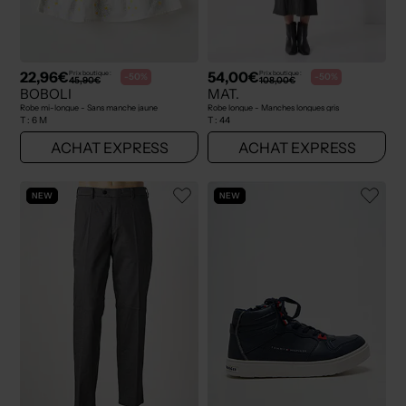
22,96€
54,00€
Prix boutique :
Prix boutique :
-50%
-50%
45,90€
108,00€
BOBOLI
MAT.
Robe mi-longue - Sans manche jaune
Robe longue - Manches longues gris
T :
6 M
T :
44
ACHAT EXPRESS
ACHAT EXPRESS
NEW
NEW