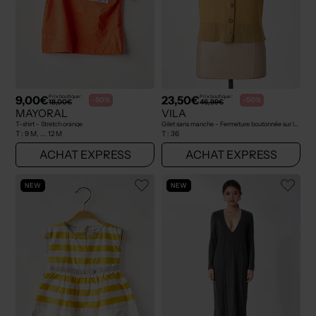
9,00€
23,50€
Prix boutique :
Prix boutique :
-50%
-50%
18,00€
46,99€
MAYORAL
VILA
T-shirt - Stretch orange
Gilet sans manche - Fermeture boutonnée sur le devant jaune
T :
9 M, ... 12 M
T :
36
ACHAT EXPRESS
ACHAT EXPRESS
NEW
NEW