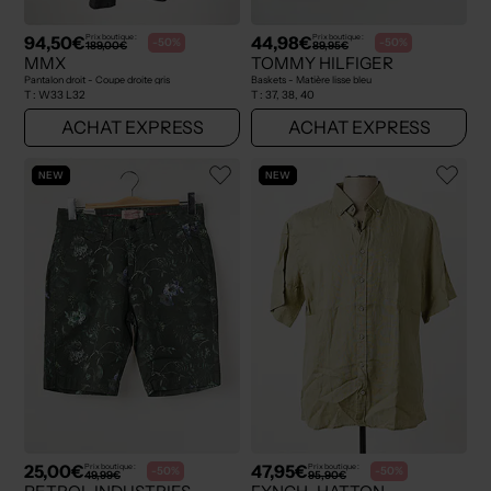
94,50€
44,98€
Prix boutique :
Prix boutique :
-50%
-50%
189,00€
89,95€
MMX
TOMMY HILFIGER
Pantalon droit - Coupe droite gris
Baskets - Matière lisse bleu
T :
W33 L32
T :
37, 38, 40
ACHAT EXPRESS
ACHAT EXPRESS
NEW
NEW
25,00€
47,95€
Prix boutique :
Prix boutique :
-50%
-50%
49,99€
95,90€