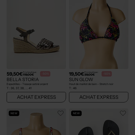
59,50€
19,50€
Prix boutique :
Prix boutique :
-50%
-50%
119,00€
39,00€
BELLA STORIA
SUN GLOW
Espadrilles - Tissage satiné argent
Haut de maillot de bain - Stretch noir
T :
36, 37, 38, ... 41
T :
46
ACHAT EXPRESS
ACHAT EXPRESS
NEW
NEW