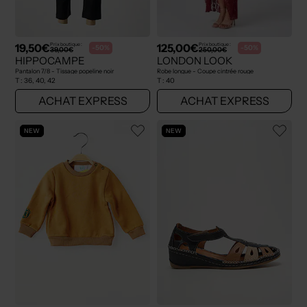
19,50€
125,00€
Prix boutique :
Prix boutique :
-50%
-50%
39,00€
250,00€
HIPPOCAMPE
LONDON LOOK
Pantalon 7/8 - Tissage popeline noir
Robe longue - Coupe cintrée rouge
T :
36, 40, 42
T :
40
ACHAT EXPRESS
ACHAT EXPRESS
NEW
NEW