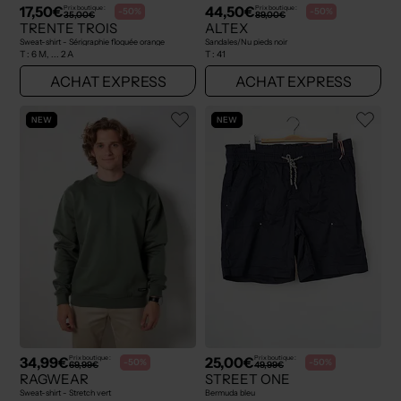
17,50€
44,50€
Prix boutique :
Prix boutique :
-50%
-50%
35,00€
89,00€
TRENTE TROIS
ALTEX
Sweat-shirt - Sérigraphie floquée orange
Sandales/Nu pieds noir
T :
6 M, ... 2 A
T :
41
ACHAT EXPRESS
ACHAT EXPRESS
NEW
NEW
34,99€
25,00€
Prix boutique :
Prix boutique :
-50%
-50%
69,99€
49,99€
RAGWEAR
STREET ONE
Sweat-shirt - Stretch vert
Bermuda bleu