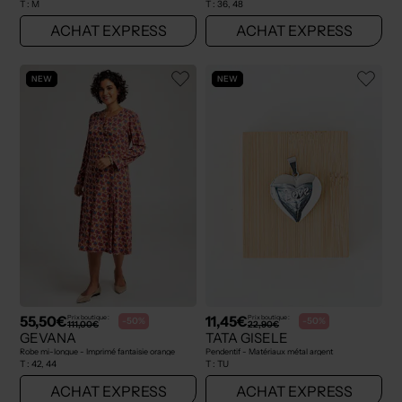
T :
M
T :
36, 48
ACHAT EXPRESS
ACHAT EXPRESS
NEW
NEW
55,50€
11,45€
Prix boutique :
Prix boutique :
-50%
-50%
111,00€
22,90€
GEVANA
TATA GISELE
Robe mi-longue - Imprimé fantaisie orange
Pendentif - Matériaux métal argent
T :
42, 44
T :
TU
ACHAT EXPRESS
ACHAT EXPRESS