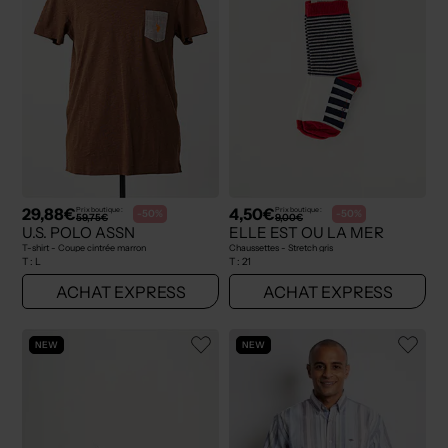
29,88€
4,50€
Prix boutique :
Prix boutique :
-50%
-50%
59,75€
9,00€
U.S. POLO ASSN
ELLE EST OU LA MER
T-shirt - Coupe cintrée marron
Chaussettes - Stretch gris
T :
L
T :
21
ACHAT EXPRESS
ACHAT EXPRESS
NEW
NEW