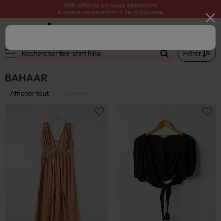
10€ offerts en vous abonnant
à notre newsletter >
Je m'abonne
Filtrer
BAHAAR
Afficher tout
Femme