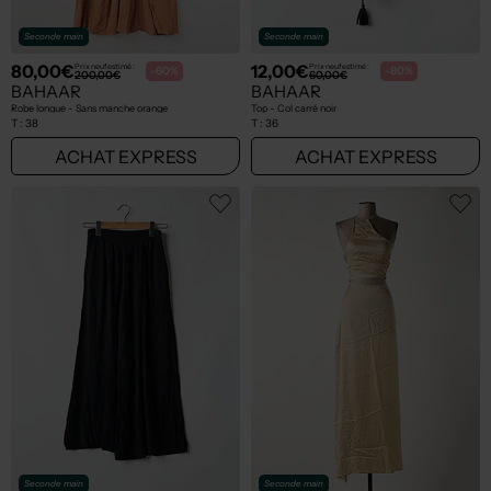
Seconde main
Seconde main
80,00€
12,00€
Prix neuf estimé :
Prix neuf estimé :
-60%
-80%
200,00€
60,00€
BAHAAR
BAHAAR
Robe longue - Sans manche orange
Top - Col carré noir
T :
38
T :
36
ACHAT EXPRESS
ACHAT EXPRESS
Seconde main
Seconde main