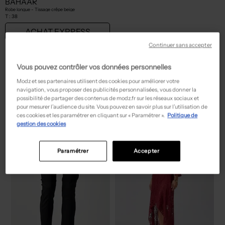
BAHAAR
Robe longue - Tissage crêpe beige
T :
38
ACHAT EXPRESS
Continuer sans accepter
Vous pouvez contrôler vos données personnelles
Modz et ses partenaires utilisent des cookies pour améliorer votre
Découvrez d'autres bonnes affaires !
navigation, vous proposer des publicités personnalisées, vous donner la
possibilité de partager des contenus de modz.fr sur les réseaux sociaux et
pour mesurer l’audience du site. Vous pouvez en savoir plus sur l’utilisation de
ces cookies et les paramétrer en cliquant sur « Paramétrer ».
Politique de
gestion des cookies
NEW
NEW
Paramétrer
Accepter