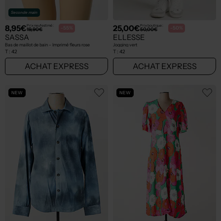
Seconde main
8,95€
25,00€
Prix neuf estimé :
Prix boutique :
-55%
-50%
19,90€
50,00€
SASSA
ELLESSE
Bas de maillot de bain - Imprimé fleurs rose
Jogging vert
T :
42
T :
42
ACHAT EXPRESS
ACHAT EXPRESS
NEW
NEW