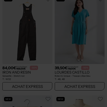
84,00€
39,50€
Prix boutique :
Prix boutique :
-50%
-50%
168,00€
79,00€
IRON AND RESIN
LOURDES CASTILLO
Salopette - Stretch noir
Robe mi-longue - Tissage crêpe bleu
T :
W32
T :
46, 48
ACHAT EXPRESS
ACHAT EXPRESS
NEW
NEW