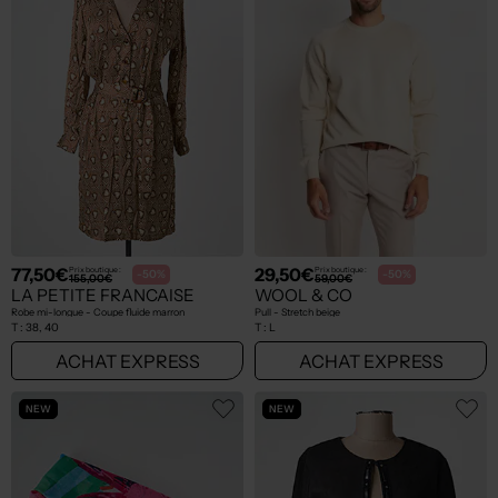
77,50€
29,50€
Prix boutique :
Prix boutique :
-50%
-50%
155,00€
59,00€
LA PETITE FRANCAISE
WOOL & CO
Robe mi-longue - Coupe fluide marron
Pull - Stretch beige
T :
38, 40
T :
L
ACHAT EXPRESS
ACHAT EXPRESS
NEW
NEW