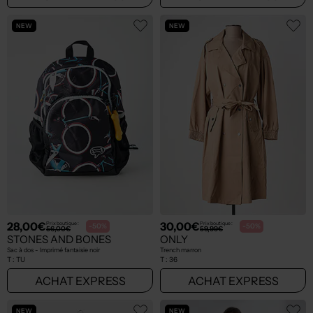
NEW
NEW
28,00€
30,00€
Prix boutique :
Prix boutique :
-50%
-50%
56,00€
59,99€
STONES AND BONES
ONLY
Sac à dos - Imprimé fantaisie noir
Trench marron
T :
TU
T :
36
ACHAT EXPRESS
ACHAT EXPRESS
NEW
NEW