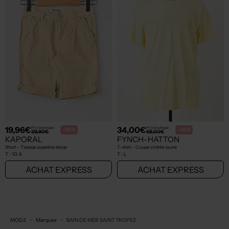
19,96€
34,00€
Prix boutique :
Prix boutique :
-50%
-50%
39,90€
68,00€
KAPORAL
FYNCH-HATTON
Short - Tissage popeline beige
T-shirt - Coupe cintrée jaune
T :
10 A
T :
L
ACHAT EXPRESS
ACHAT EXPRESS
MODZ
Marques
BAIN DE MER SAINT TROPEZ