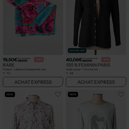
Seconde main
19,50€
40,06€
Prix boutique :
Prix neuf estimé :
-50%
-55%
39,00€
89,00€
RABE
100 % FEMININ PARIS
Foulard - Légère et transparente rose
Veste casual - Col rond noir
T :
TU
T :
34
ACHAT EXPRESS
ACHAT EXPRESS
NEW
NEW