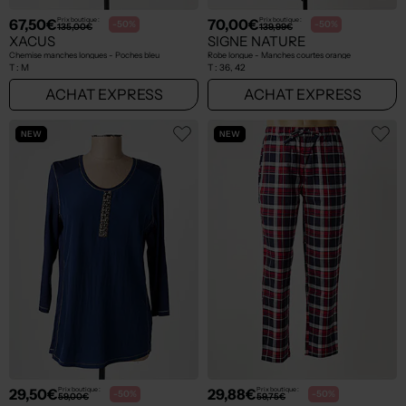
67,50€
70,00€
Prix boutique :
Prix boutique :
-50%
-50%
135,00€
139,99€
XACUS
SIGNE NATURE
Chemise manches longues - Poches bleu
Robe longue - Manches courtes orange
T :
M
T :
36, 42
ACHAT EXPRESS
ACHAT EXPRESS
NEW
NEW
29,50€
29,88€
Prix boutique :
Prix boutique :
-50%
-50%
59,00€
59,75€