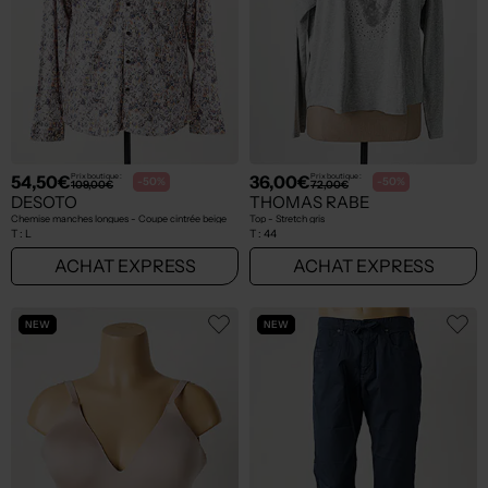
54,50€
36,00€
Prix boutique :
Prix boutique :
-50%
-50%
109,00€
72,00€
DESOTO
THOMAS RABE
Chemise manches longues - Coupe cintrée beige
Top - Stretch gris
T :
L
T :
44
ACHAT EXPRESS
ACHAT EXPRESS
NEW
NEW