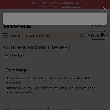
SUMMER PARTY ! Profitez de 15€ offerts dès 120€ avec le code
SUMMER26
10€ offerts en vous abonnant
à notre newsletter >
Je m'abonne
Filtrer
BAIN DE MER SAINT TROPEZ
Afficher tout
Dommage !
Nous n’avons plus aucun produit correspondant à votre
recherche.
Demain, il y aura
3 000 nouveautés
en plus sur le site donc
restez connecté !