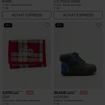
RABE
U.S. POLO ASSN
T-shirt - Manches longues bleu
Pyjama - Bas pantalon rouge
T :
38
T :
42
ACHAT EXPRESS
ACHAT EXPRESS
NEW
NEW
3,97€
39,50€
Prix boutique :
Prix boutique :
-50%
-50%
7,95€
79,00€
DDP
KICKERS
Porte-carte - Effet matière satinée rose
Bottillons - Empiècements bleu
T :
TU
T :
19