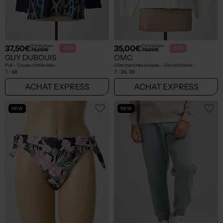
37,50€
35,00€
Prix boutique :
Prix boutique :
-50%
-50%
75,00€
70,00€
GUY DUBOUIS
OMC
Pull - Coupe cintrée bleu
Gilet manches longues - Col rond blanc
T :
48
T :
36, 38
ACHAT EXPRESS
ACHAT EXPRESS
NEW
NEW