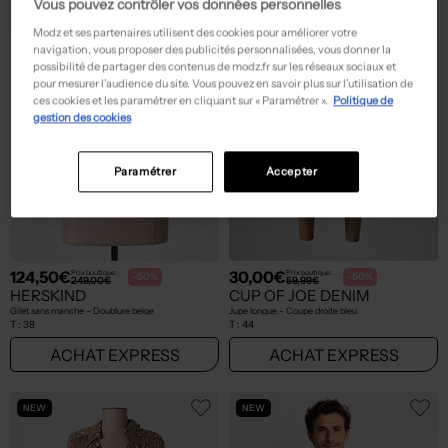
Vous pouvez contrôler vos données personnelles
Modz et ses partenaires utilisent des cookies pour améliorer votre
navigation, vous proposer des publicités personnalisées, vous donner la
possibilité de partager des contenus de modz.fr sur les réseaux sociaux et
pour mesurer l’audience du site. Vous pouvez en savoir plus sur l’utilisation de
ces cookies et les paramétrer en cliquant sur « Paramétrer ».
Politique de
gestion des cookies
Paramétrer
Accepter
124,50€
30,00€
Prix boutique :
Prix boutique :
-50%
-50%
249,00€
59,99€
HERSKIND
CUP OF JOE DENIM
Gilet sans manche - Doublure beige
Jupe longue - Coupe droite bleu
T :
38
T :
44
ACHAT EXPRESS
ACHAT EXPRESS
NEW
NEW