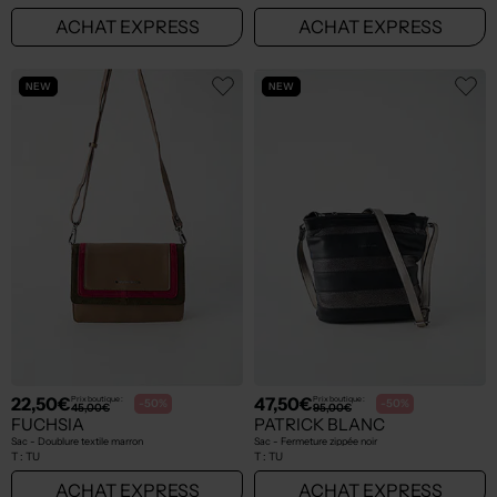
ACHAT EXPRESS
ACHAT EXPRESS
NEW
NEW
22,50€
47,50€
Prix boutique :
Prix boutique :
-50%
-50%
45,00€
95,00€
FUCHSIA
PATRICK BLANC
Sac - Doublure textile marron
Sac - Fermeture zippée noir
T :
TU
T :
TU
ACHAT EXPRESS
ACHAT EXPRESS