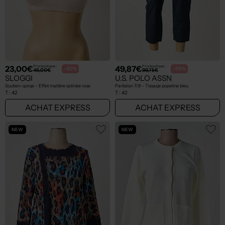
23,00€
49,87€
Prix boutique :
Prix boutique :
-50%
-50%
46,00€
99,75€
SLOGGI
U.S. POLO ASSN
Soutien-gorge - Effet matière satinée rose
Pantalon 7/8 - Tissage popeline bleu
T :
42
T :
42
ACHAT EXPRESS
ACHAT EXPRESS
NEW
NEW