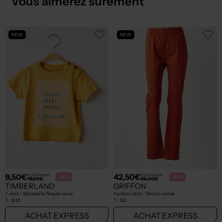
Vous aimerez sûrement
NEW
NEW
9,50€
42,50€
Prix boutique :
Prix boutique :
-50%
-50%
19,00€
85,00€
TIMBERLAND
GRIFFON
T-shirt - Sérigraphie floquée jaune
Pantalon droit - Stretch orange
T :
9 M
T :
50
ACHAT EXPRESS
ACHAT EXPRESS