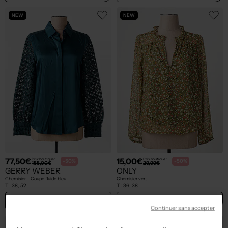
NEW
NEW
77,50€
15,00€
Prix boutique :
Prix boutique :
-50%
-50%
155,00€
29,99€
GERRY WEBER
ONLY
Chemisier - Coupe fluide bleu
Chemisier vert
T :
38, 52
T :
36, 38
ACHAT EXPRESS
ACHAT EXPRESS
Continuer sans accepter
NEW
NEW