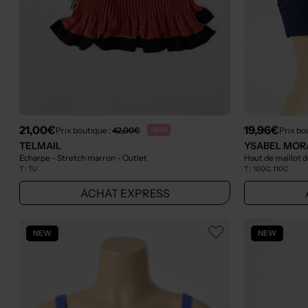
21,00€
19,96€
Prix boutique :
42,00€
Prix bo
-50%
TELMAIL
YSABEL MOR
Echarpe - Stretch marron
- Outlet
Haut de maillot d
T :
TU
T :
100C, 110C
ACHAT EXPRESS
NEW
NEW