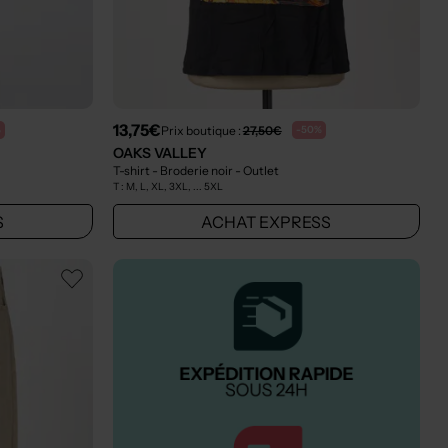
13,75€
Prix boutique :
27,50€
%
-50%
OAKS VALLEY
T-shirt - Broderie noir
- Outlet
T :
M, L, XL, 3XL, ... 5XL
S
ACHAT EXPRESS