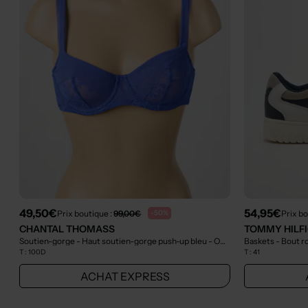
49,50€
54,95€
Prix boutique :
99,00€
Prix bo
-50%
CHANTAL THOMASS
TOMMY HILF
Soutien-gorge - Haut soutien-gorge push-up bleu
- Outlet
Baskets - Bout r
T :
100D
T :
41
ACHAT EXPRESS