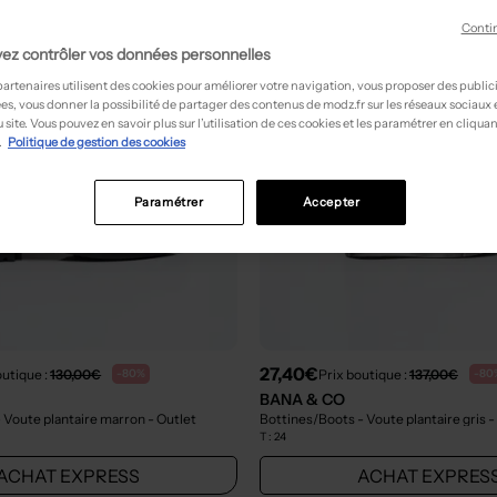
Conti
ez contrôler vos données personnelles
partenaires utilisent des cookies pour améliorer votre navigation, vous proposer des public
es, vous donner la possibilité de partager des contenus de modz.fr sur les réseaux sociaux
 site. Vous pouvez en savoir plus sur l’utilisation de ces cookies et les paramétrer en cliquan
.
Politique de gestion des cookies
Paramétrer
Accepter
27,40€
outique :
130,00€
Prix boutique :
137,00€
-80%
-80
BANA & CO
 Voute plantaire marron
- Outlet
Bottines/Boots - Voute plantaire gris
-
T :
24
ACHAT EXPRESS
ACHAT EXPRES