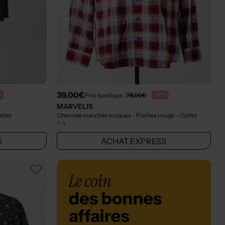
39,00€
Prix boutique :
78,00€
%
-50%
MARVELIS
utlet
Chemise manches longues - Poches rouge
- Outlet
T :
L
S
ACHAT EXPRESS