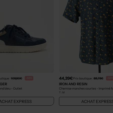
44,39€
utique :
109,90€
Prix boutique :
88,78€
-50%
-50
IGER
IRON AND RESIN
ond bleu
- Outlet
Chemise manches courtes - Imprimé fa
T :
M
ACHAT EXPRESS
ACHAT EXPRES