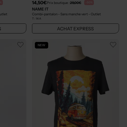
14,50€
Prix boutique :
29,00€
%
-50%
NAME IT
utlet
Combi-pantalon - Sans manche vert
- Outlet
T :
14 A
S
ACHAT EXPRESS
NEW