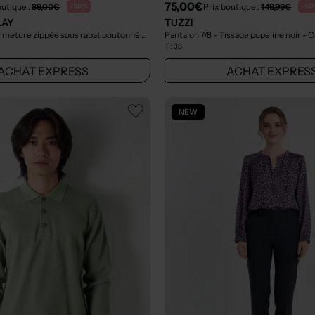
75,00€
outique :
89,00€
Prix boutique :
149,99€
-50%
-50
LAY
TUZZI
Pantalon 7/8 - Fermeture zippée sous rabat boutonné bleu
- Outlet
Pantalon 7/8 - Tissage popeline noir
- O
T :
36
ACHAT EXPRESS
ACHAT EXPRES
NEW