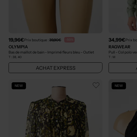
19,96€
34,99€
Prix boutique :
39,90€
Prix b
-50%
OLYMPIA
RAGWEAR
Bas de maillot de bain - Imprimé fleurs bleu
- Outlet
Pull - Col polo ve
T :
38, 40
T :
M
ACHAT EXPRESS
NEW
NEW