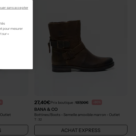
nuer sans accepter
ités
 et pour mesurer
t sur «
27,40€
Prix boutique :
137,00€
%
-80%
BANA & CO
 Outlet
Bottines/Boots - Semelle amovible marron
- Outlet
T :
32
S
ACHAT EXPRESS