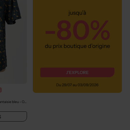
%
ntaisie bleu
- Outlet
S