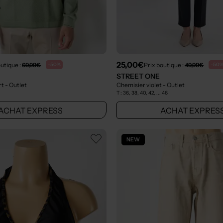
25,00€
outique :
69,99€
Prix boutique :
49,99€
-50%
-50
STREET ONE
rt
- Outlet
Chemisier violet
- Outlet
T :
36, 38, 40, 42, ... 46
ACHAT EXPRESS
ACHAT EXPRES
NEW