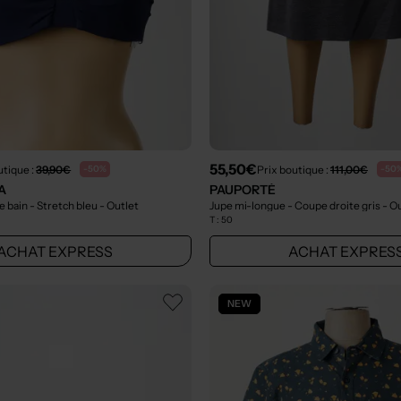
55,50€
utique :
39,90€
Prix boutique :
111,00€
-50%
-50
A
PAUPORTÉ
e bain - Stretch bleu
- Outlet
Jupe mi-longue - Coupe droite gris
- O
T :
50
ACHAT EXPRESS
ACHAT EXPRES
NEW