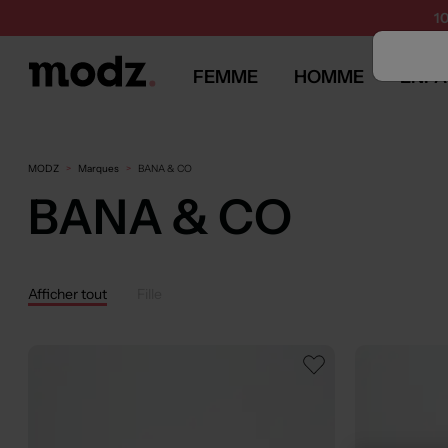
1
FEMME
HOMME
ENFA
MODZ
Marques
BANA & CO
BANA & CO
Afficher tout
Fille