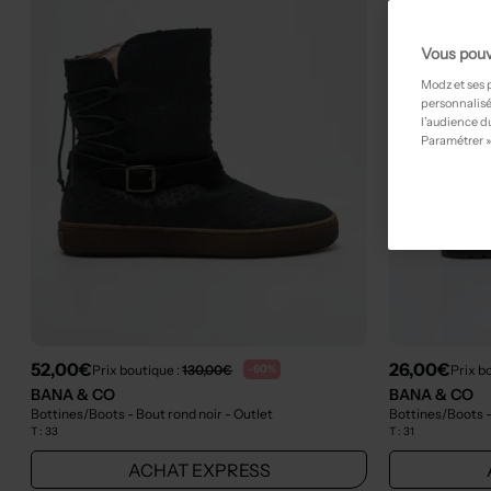
Vous pouv
Modz et ses 
personnalisé
l’audience du
Paramétrer »
52,00€
26,00€
Prix boutique :
130,00€
Prix b
-60%
BANA & CO
BANA & CO
Bottines/Boots - Bout rond noir
- Outlet
Bottines/Boots -
T :
33
T :
31
ACHAT EXPRESS