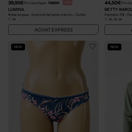
39,95€
44,50€
Prix boutique :
79,90€
Prix b
-50%
LUMINA
BETTY BARC
Robe longue - Imprimé fantaisie marron
- Outlet
T :
38
T :
36, 38, 48
ACHAT EXPRESS
NEW
NEW