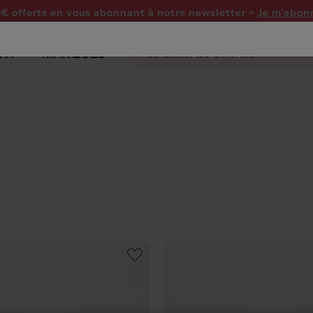
0€ offerts en vous abonnant
à notre newsletter >
Je m'abon
NT
MARQUES