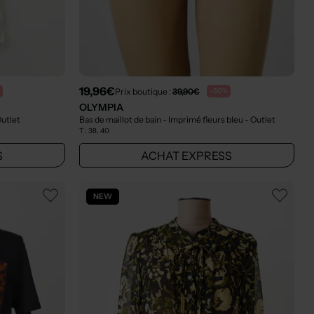
19,96€
Prix boutique :
39,90€
-50%
OLYMPIA
Outlet
Bas de maillot de bain - Imprimé fleurs bleu
- Outlet
T :
38, 40
S
ACHAT EXPRESS
NEW