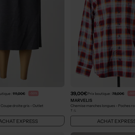
39,00€
utique :
111,00€
Prix boutique :
78,00€
-50%
-50
MARVELIS
 Coupe droite gris
- Outlet
Chemise manches longues - Poches r
T :
L
ACHAT EXPRESS
ACHAT EXPRES