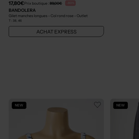
17,80€
Prix boutique :
89,00€
-80%
BANDOLERA
Gilet manches longues - Col rond rose
- Outlet
T :
38, 46
ACHAT EXPRESS
NEW
NEW