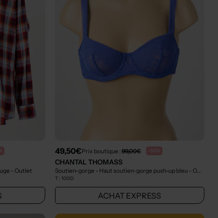
49,50€
Prix boutique :
99,00€
%
-50%
CHANTAL THOMASS
ouge
- Outlet
Soutien-gorge - Haut soutien-gorge push-up bleu
- Outlet
T :
100D
S
ACHAT EXPRESS