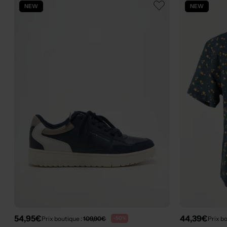
NEW
NEW
54,95€
44,39€
Prix boutique :
109,90€
Prix b
-50%