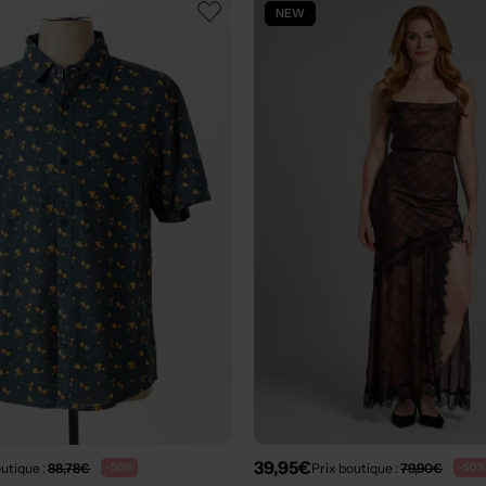
NEW
39,95€
outique :
88,78€
Prix boutique :
79,90€
-50%
-50%