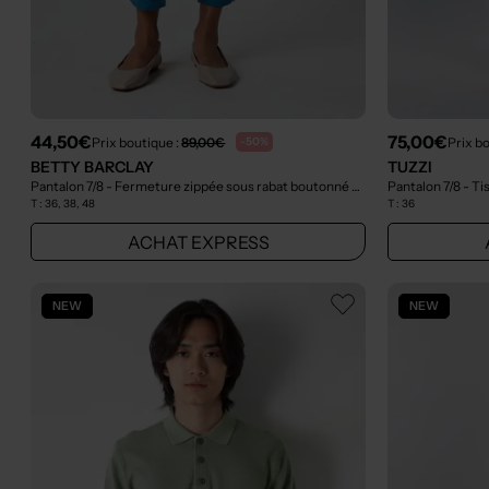
44,50€
75,00€
Prix boutique :
89,00€
Prix b
-50%
BETTY BARCLAY
TUZZI
Pantalon 7/8 - Fermeture zippée sous rabat boutonné bleu
- Outlet
Pantalon 7/8 - Ti
T :
36, 38, 48
T :
36
ACHAT EXPRESS
NEW
NEW