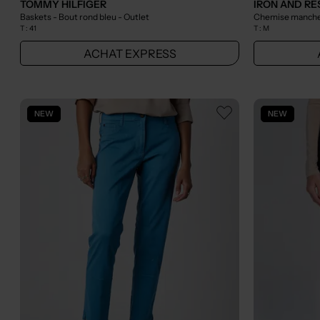
TOMMY HILFIGER
IRON AND RE
Baskets - Bout rond bleu
- Outlet
Chemise manches
T :
41
T :
M
ACHAT EXPRESS
NEW
NEW