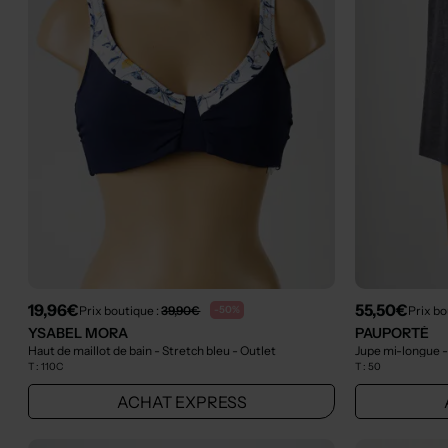
19,96€
55,50€
Prix boutique :
39,90€
Prix bo
-50%
YSABEL MORA
PAUPORTÉ
Haut de maillot de bain - Stretch bleu
- Outlet
Jupe mi-longue -
T :
110C
T :
50
ACHAT EXPRESS