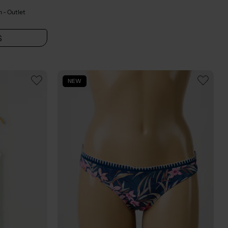
on
- Outlet
S
NEW