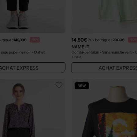
14,50€
outique :
149,99€
Prix boutique :
29,00€
-50%
-50%
NAME IT
ssage popeline noir
- Outlet
Combi-pantalon - Sans manche vert
- 
T :
14 A
ACHAT EXPRESS
ACHAT EXPRES
NEW