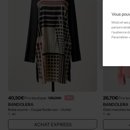
Vous pouv
Modz et ses 
personnalisé
l’audience du
Paramétrer »
40,50€
26,70€
Prix boutique :
135,00€
Prix bo
-70%
BANDOLERA
BANDOLERA
Robe courte - Coupe fluide noir
- Outlet
Gilet manches lo
T :
40
T :
42
ACHAT EXPRESS