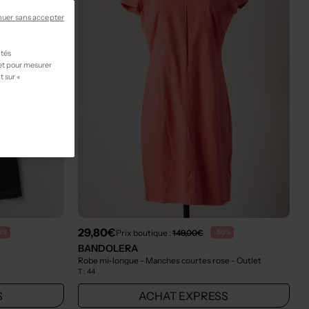
nuer sans accepter
ités
 et pour mesurer
t sur «
29,80€
Prix boutique :
149,00€
0%
-80%
BANDOLERA
Robe mi-longue - Manches courtes rose
- Outlet
T :
44
S
ACHAT EXPRESS