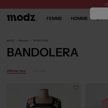
1
FEMME
HOMME
ENFA
MODZ
Marques
BANDOLERA
BANDOLERA
Afficher tout
Femme