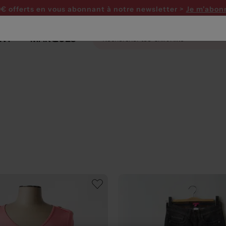
0€ offerts en vous abonnant
à notre newsletter >
Je m'abon
NT
MARQUES