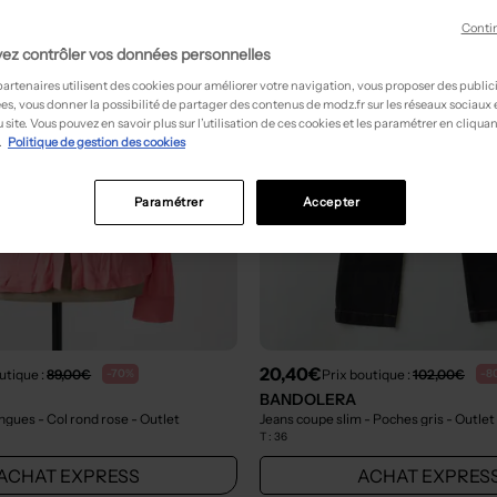
Conti
ez contrôler vos données personnelles
partenaires utilisent des cookies pour améliorer votre navigation, vous proposer des public
es, vous donner la possibilité de partager des contenus de modz.fr sur les réseaux sociaux
 site. Vous pouvez en savoir plus sur l’utilisation de ces cookies et les paramétrer en cliquan
.
Politique de gestion des cookies
Paramétrer
Accepter
20,40€
utique :
89,00€
Prix boutique :
102,00€
-70%
-8
BANDOLERA
ngues - Col rond rose
- Outlet
Jeans coupe slim - Poches gris
- Outlet
T :
36
ACHAT EXPRESS
ACHAT EXPRES