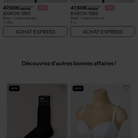
47,60€
47,60€
Prix boutique :
Prix boutique :
-60%
-60%
119,00€
119,00€
BARON 1983
BARON 1983
Blazer - Coupe cintrée bleu
Blazer - Coupe cintrée vert
T :
3XL
T :
L
ACHAT EXPRESS
ACHAT EXPRESS
Découvrez d'autres bonnes affaires !
NEW
NEW