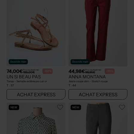
Seconde main
Seconde main
74,00€
44,98€
Prix neuf estimé :
Prix neuf estimé :
-60%
-55%
185,00€
99,95€
UN SI BEAU PAS
ANNA MONTANA
Tongs - Semelle extérieure cuir or
Jeans coupe slim - Stretch rouge
T :
37
T :
44
ACHAT EXPRESS
ACHAT EXPRESS
NEW
NEW