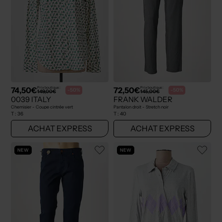
74,50€
72,50€
Prix boutique :
Prix boutique :
-50%
-50%
149,00€
145,00€
0039 ITALY
FRANK WALDER
Chemisier - Coupe cintrée vert
Pantalon droit - Stretch noir
T :
36
T :
40
ACHAT EXPRESS
ACHAT EXPRESS
NEW
NEW