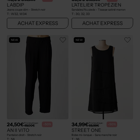
LABDIP
L'ATELIER TROPÉZIEN
Jeans coupe slim - Stretch noir
Sandales/Nu pieds - Tissage satiné marron
T :
W32, W34
T :
30, 32, 33
ACHAT EXPRESS
ACHAT EXPRESS
NEW
NEW
24,50€
34,99€
Prix boutique :
Prix boutique :
-50%
-50%
49,00€
69,99€
AN II VITO
STREET ONE
Pantalon droit - Stretch noir
Robe mi-longue - Sans manche noir
T :
56
T :
36