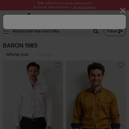
10€ offerts en vous abonnant
à notre newsletter >
Je m'abonne
Filtrer
BARON 1983
Afficher tout
Homme