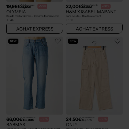
19,96€
22,00€
Prix boutique :
Prix neuf estimé :
-50%
-60%
39,90€
55,00€
OLYMPIA
H&M X ISABEL MARANT
Bas de maillot de bain - Imprimé fantaisie noir
Jupe courte - Doublure argent
T :
44
T :
36
ACHAT EXPRESS
ACHAT EXPRESS
NEW
NEW
66,00€
24,50€
Prix boutique :
Prix boutique :
-50%
-50%
132,00€
49,00€
BARMAS
ONLY
Jeans coupe slim - Fermeture boutonnée sur le devant bleu
Pantalon cargo - Coupe droite beige