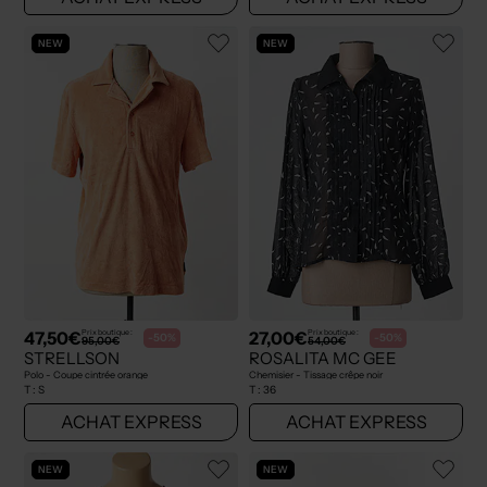
NEW
NEW
47,50€
27,00€
Prix boutique :
Prix boutique :
-50%
-50%
95,00€
54,00€
STRELLSON
ROSALITA MC GEE
Polo - Coupe cintrée orange
Chemisier - Tissage crêpe noir
T :
S
T :
36
ACHAT EXPRESS
ACHAT EXPRESS
NEW
NEW