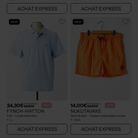
ACHAT EXPRESS
ACHAT EXPRESS
NEW
NEW
34,30€
14,00€
Prix boutique :
Prix boutique :
-50%
-50%
68,60€
28,00€
FYNCH-HATTON
NUKUTAVAKE
Polo - Coupe droite bleu
Short de bain - Tissage imperméable orange
T :
L
T :
14 A
ACHAT EXPRESS
ACHAT EXPRESS