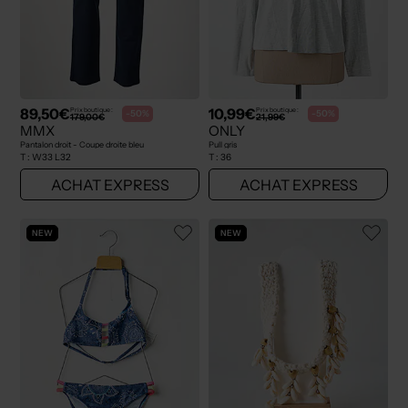
89,50€
10,99€
Prix boutique :
Prix boutique :
-50%
-50%
179,00€
21,99€
MMX
ONLY
Pantalon droit - Coupe droite bleu
Pull gris
T :
W33 L32
T :
36
ACHAT EXPRESS
ACHAT EXPRESS
NEW
NEW