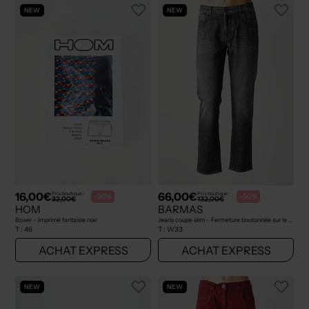
NEW
NEW
16,00€
66,00€
Prix boutique :
Prix boutique :
-50%
-50%
32,00€
132,00€
HOM
BARMAS
Boxer - Imprimé fantaisie noir
Jeans coupe slim - Fermeture boutonnée sur le devant gris
T :
46
T :
W33
ACHAT EXPRESS
ACHAT EXPRESS
NEW
NEW