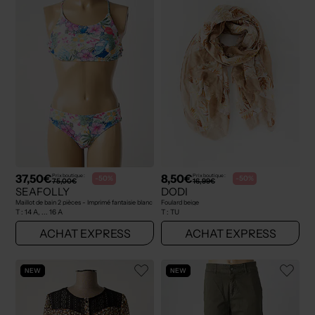
37,50€
8,50€
Prix boutique :
Prix boutique :
-50%
-50%
75,00€
16,99€
SEAFOLLY
DODI
Maillot de bain 2 pièces - Imprimé fantaisie blanc
Foulard beige
T :
14 A, ... 16 A
T :
TU
ACHAT EXPRESS
ACHAT EXPRESS
NEW
NEW