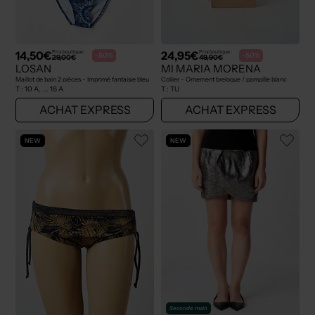
14,50€
24,95€
Prix boutique :
Prix boutique :
-50%
-50%
29,00€
49,90€
LOSAN
MI MARIA MORENA
Maillot de bain 2 pièces - Imprimé fantaisie bleu
Collier - Ornement breloque / pampille blanc
T :
10 A, ... 16 A
T :
TU
ACHAT EXPRESS
ACHAT EXPRESS
NEW
NEW
Seconde main