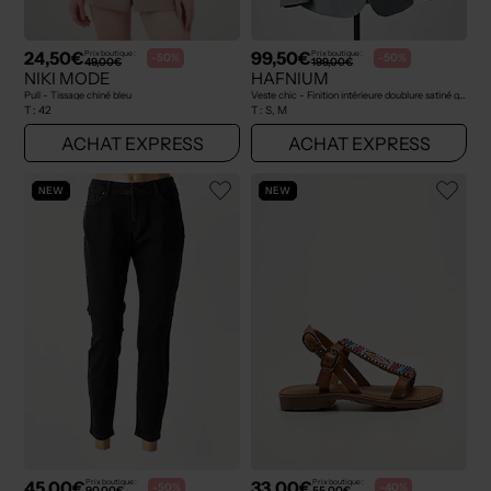
24,50€
99,50€
Prix boutique :
Prix boutique :
-50%
-50%
49,00€
199,00€
NIKI MODE
HAFNIUM
Pull - Tissage chiné bleu
Veste chic - Finition intérieure doublure satiné gris
T :
42
T :
S, M
ACHAT EXPRESS
ACHAT EXPRESS
NEW
NEW
45,00€
33,00€
Prix boutique :
Prix boutique :
-50%
-40%
90,00€
55,00€