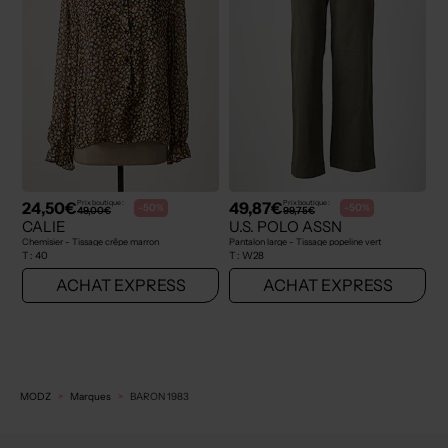
24,50€
49,87€
Prix boutique :
Prix boutique :
-50%
-50%
49,00€
99,75€
CALIE
U.S. POLO ASSN
Chemisier - Tissage crêpe marron
Pantalon large - Tissage popeline vert
T :
40
T :
W28
ACHAT EXPRESS
ACHAT EXPRESS
MODZ
Marques
BARON 1983