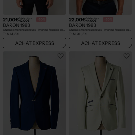
21,00€
22,00€
Prix boutique :
Prix boutique :
-50%
-50%
42,00€
44,00€
BARON 1983
BARON 1983
Chemise manches longues - Imprimé fantaisie blanc
Chemise manches longues - Imprimé fantaisie orange
T :
S, M, 3XL
T :
M, XL, 3XL
ACHAT EXPRESS
ACHAT EXPRESS