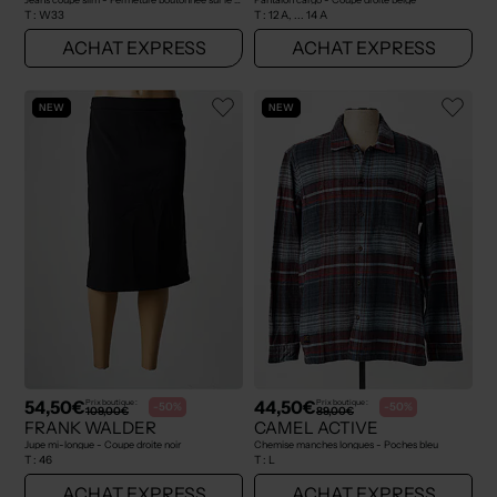
T :
W33
T :
12 A, ... 14 A
ACHAT EXPRESS
ACHAT EXPRESS
NEW
NEW
54,50€
44,50€
Prix boutique :
Prix boutique :
-50%
-50%
109,00€
89,00€
FRANK WALDER
CAMEL ACTIVE
Jupe mi-longue - Coupe droite noir
Chemise manches longues - Poches bleu
T :
46
T :
L
ACHAT EXPRESS
ACHAT EXPRESS