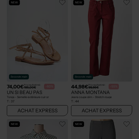
NEW
NEW
Seconde main
Seconde main
74,00€
44,98€
Prix neuf estimé :
Prix neuf estimé :
-60%
-55%
185,00€
99,95€
UN SI BEAU PAS
ANNA MONTANA
Tongs - Semelle extérieure cuir or
Jeans coupe slim - Stretch rouge
T :
37
T :
44
ACHAT EXPRESS
ACHAT EXPRESS
NEW
NEW