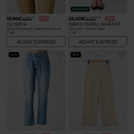
Seconde main
19,96€
22,00€
Prix boutique :
Prix neuf estimé :
-50%
-60%
39,90€
55,00€
OLYMPIA
H&M X ISABEL MARANT
Bas de maillot de bain - Imprimé fantaisie noir
Jupe courte - Doublure argent
T :
44
T :
36
ACHAT EXPRESS
ACHAT EXPRESS
NEW
NEW