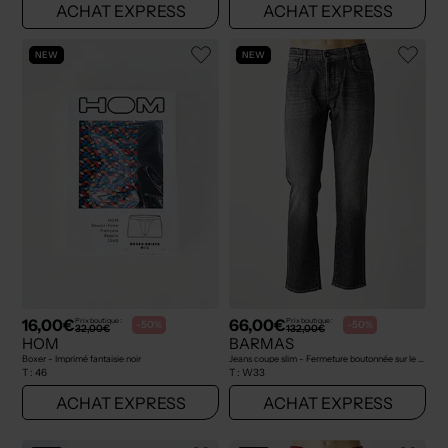
ACHAT EXPRESS
ACHAT EXPRESS
NEW
NEW
16,00€
66,00€
Prix boutique :
Prix boutique :
-50%
-50%
32,00€
132,00€
HOM
BARMAS
Boxer - Imprimé fantaisie noir
Jeans coupe slim - Fermeture boutonnée sur le devant gris
T :
46
T :
W33
ACHAT EXPRESS
ACHAT EXPRESS