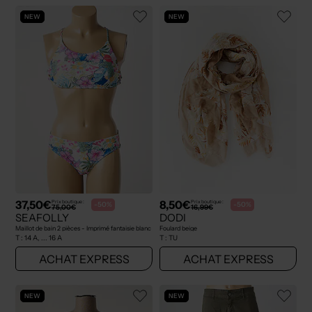
NEW
NEW
37,50€
8,50€
Prix boutique :
Prix boutique :
-50%
-50%
75,00€
16,99€
SEAFOLLY
DODI
Maillot de bain 2 pièces - Imprimé fantaisie blanc
Foulard beige
T :
14 A, ... 16 A
T :
TU
ACHAT EXPRESS
ACHAT EXPRESS
NEW
NEW