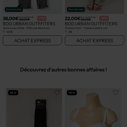
Seconde main
Seconde main
36,00€
22,00€
Prix neuf estimé :
Prix neuf estimé :
-70%
-60%
120,00€
55,00€
BDG URBAN OUTFFITERS
BDG URBAN OUTFFITERS
Jeans coupe droite - Effet usé délavé gris
Pantalon droit - Tissage popeline vert
T :
W25
T :
38
ACHAT EXPRESS
ACHAT EXPRESS
Découvrez d'autres bonnes affaires !
NEW
NEW