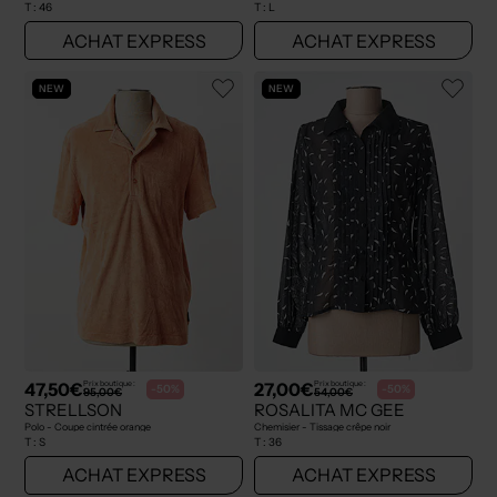
T :
46
T :
L
ACHAT EXPRESS
ACHAT EXPRESS
NEW
NEW
47,50€
27,00€
Prix boutique :
Prix boutique :
-50%
-50%
95,00€
54,00€
STRELLSON
ROSALITA MC GEE
Polo - Coupe cintrée orange
Chemisier - Tissage crêpe noir
T :
S
T :
36
ACHAT EXPRESS
ACHAT EXPRESS