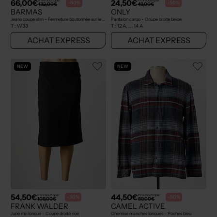
66,00€
24,50€
Prix boutique :
Prix boutique :
-50%
-50%
132,00€
49,00€
BARMAS
ONLY
Jeans coupe slim - Fermeture boutonnée sur le devant bleu
Pantalon cargo - Coupe droite beige
T :
W33
T :
12 A, ... 14 A
ACHAT EXPRESS
ACHAT EXPRESS
NEW
NEW
54,50€
44,50€
Prix boutique :
Prix boutique :
-50%
-50%
109,00€
89,00€
FRANK WALDER
CAMEL ACTIVE
Jupe mi-longue - Coupe droite noir
Chemise manches longues - Poches bleu