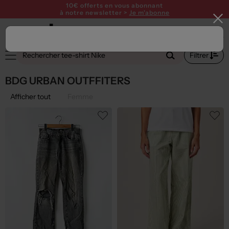
10€ offerts en vous abonnant
à notre newsletter >
Je m'abonne
Filtrer
BDG URBAN OUTFFITERS
Afficher tout
Femme