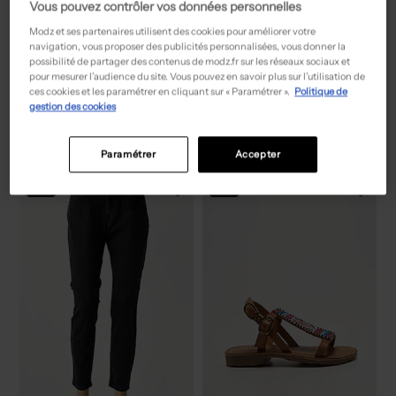
Vous pouvez contrôler vos données personnelles
Modz et ses partenaires utilisent des cookies pour améliorer votre
navigation, vous proposer des publicités personnalisées, vous donner la
possibilité de partager des contenus de modz.fr sur les réseaux sociaux et
pour mesurer l’audience du site. Vous pouvez en savoir plus sur l’utilisation de
24,50€
99,50€
Prix boutique :
Prix boutique :
-50%
-50%
49,00€
199,00€
ces cookies et les paramétrer en cliquant sur « Paramétrer ».
Politique de
NIKI MODE
HAFNIUM
gestion des cookies
Pull - Tissage chiné bleu
Veste chic - Finition intérieure doublure satiné gris
T :
42
T :
S, M
ACHAT EXPRESS
ACHAT EXPRESS
Paramétrer
Accepter
NEW
NEW