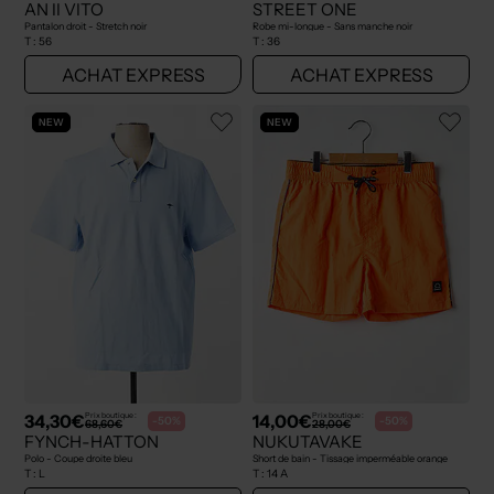
AN II VITO
STREET ONE
Pantalon droit - Stretch noir
Robe mi-longue - Sans manche noir
T :
56
T :
36
ACHAT EXPRESS
ACHAT EXPRESS
NEW
NEW
34,30€
14,00€
Prix boutique :
Prix boutique :
-50%
-50%
68,60€
28,00€
FYNCH-HATTON
NUKUTAVAKE
Polo - Coupe droite bleu
Short de bain - Tissage imperméable orange
T :
L
T :
14 A