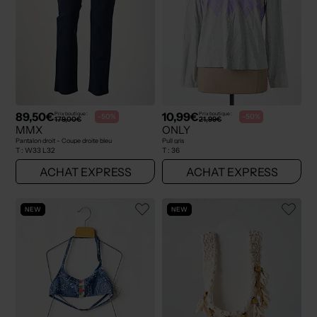
89,50€
10,99€
Prix boutique :
Prix boutique :
-50%
-50%
179,00€
21,99€
MMX
ONLY
Pantalon droit - Coupe droite bleu
Pull gris
T :
W33 L32
T :
36
ACHAT EXPRESS
ACHAT EXPRESS
NEW
NEW