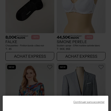
8,00€
44,50€
Prix boutique :
Prix boutique :
-50%
-50%
16,00€
89,00€
FALKE
SIMONE PERELE
Chaussettes - Finition bords-côtes noir
Soutien-gorge - Effet matière satinée blanc
T :
45
T :
90E, 95E
ACHAT EXPRESS
ACHAT EXPRESS
NEW
NEW
Continuer sans accepter