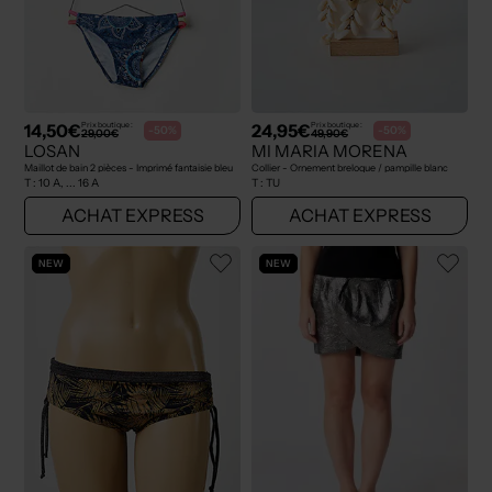
14,50€
24,95€
Prix boutique :
Prix boutique :
-50%
-50%
29,00€
49,90€
LOSAN
MI MARIA MORENA
Maillot de bain 2 pièces - Imprimé fantaisie bleu
Collier - Ornement breloque / pampille blanc
T :
10 A, ... 16 A
T :
TU
ACHAT EXPRESS
ACHAT EXPRESS
NEW
NEW