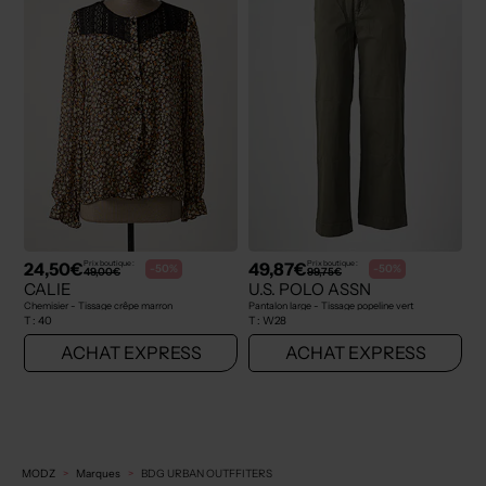
24,50€
49,87€
Prix boutique :
Prix boutique :
-50%
-50%
49,00€
99,75€
CALIE
U.S. POLO ASSN
Chemisier - Tissage crêpe marron
Pantalon large - Tissage popeline vert
T :
40
T :
W28
ACHAT EXPRESS
ACHAT EXPRESS
MODZ
Marques
BDG URBAN OUTFFITERS