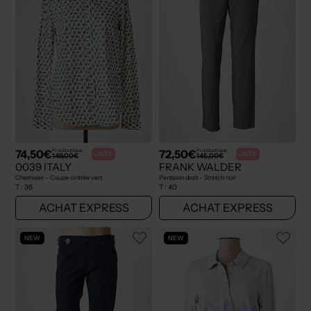
74,50€
72,50€
Prix boutique :
Prix boutique :
-50%
-50%
149,00€
145,00€
0039 ITALY
FRANK WALDER
Chemisier - Coupe cintrée vert
Pantalon droit - Stretch noir
T :
36
T :
40
ACHAT EXPRESS
ACHAT EXPRESS
NEW
NEW