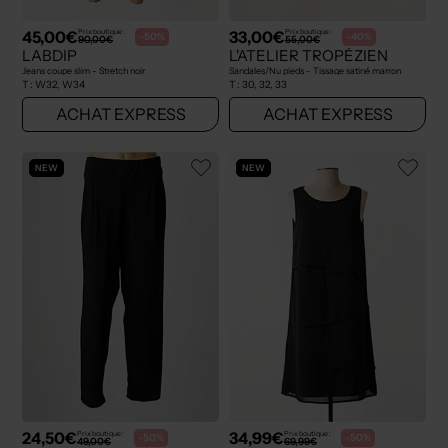
45,00€
33,00€
Prix boutique :
Prix boutique :
-50%
-40%
90,00€
55,00€
LABDIP
L'ATELIER TROPÉZIEN
Jeans coupe slim - Stretch noir
Sandales/Nu pieds - Tissage satiné marron
T :
W32, W34
T :
30, 32, 33
ACHAT EXPRESS
ACHAT EXPRESS
NEW
NEW
24,50€
34,99€
Prix boutique :
Prix boutique :
-50%
-50%
49,00€
69,99€