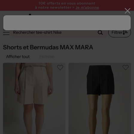
10€ offerts en vous abonnant
à notre newsletter >
Je m'abonne
1
Filtrer
Shorts et Bermudas MAX MARA
Afficher tout
Femme