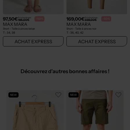
97,50€
169,00€
Prix boutique :
Prix boutique :
-50%
-50%
195,00€
338,00€
MAX MARA
MAX MARA
Short - Taille à pinces beige
Short - Taille à pinces noir
T :
34, 38
T :
36, 40, 42
ACHAT EXPRESS
ACHAT EXPRESS
Découvrez d'autres bonnes affaires !
NEW
NEW