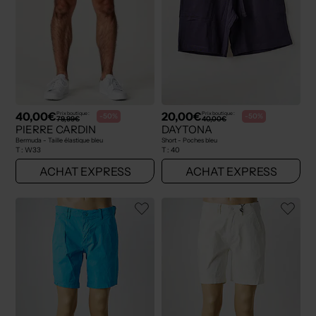
40,00€
20,00€
Prix boutique :
Prix boutique :
-50%
-50%
79,99€
40,00€
PIERRE CARDIN
DAYTONA
Bermuda - Taille élastique bleu
Short - Poches bleu
T :
W33
T :
40
ACHAT EXPRESS
ACHAT EXPRESS