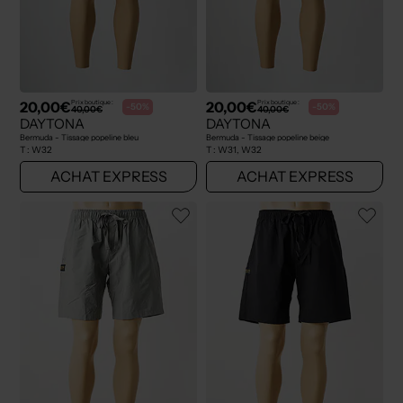
20,00€
20,00€
Prix boutique :
Prix boutique :
-50%
-50%
40,00€
40,00€
DAYTONA
DAYTONA
Bermuda - Tissage popeline bleu
Bermuda - Tissage popeline beige
T :
W32
T :
W31, W32
ACHAT EXPRESS
ACHAT EXPRESS