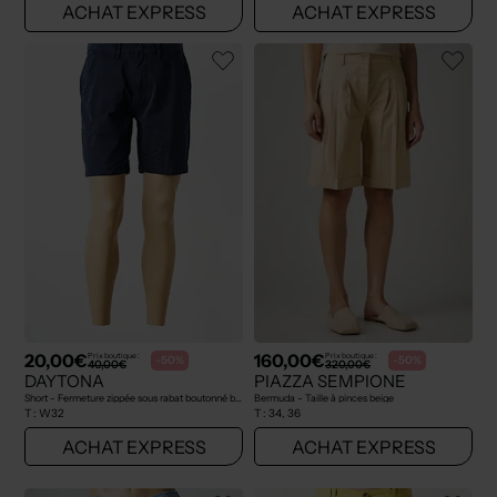
ACHAT EXPRESS
ACHAT EXPRESS
20,00€
160,00€
Prix boutique :
Prix boutique :
-50%
-50%
40,00€
320,00€
DAYTONA
PIAZZA SEMPIONE
Short - Fermeture zippée sous rabat boutonné bleu
Bermuda - Taille à pinces beige
T :
W32
T :
34, 36
ACHAT EXPRESS
ACHAT EXPRESS