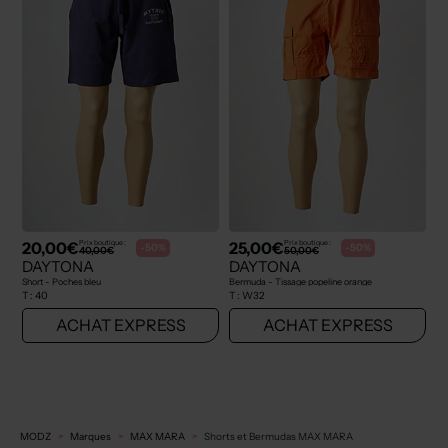
20,00€
25,00€
Prix boutique :
Prix boutique :
-50%
-50%
40,00€
50,00€
DAYTONA
DAYTONA
Short - Poches bleu
Bermuda - Tissage popeline orange
T :
40
T :
W32
ACHAT EXPRESS
ACHAT EXPRESS
MODZ
Marques
MAX MARA
Shorts et Bermudas MAX MARA