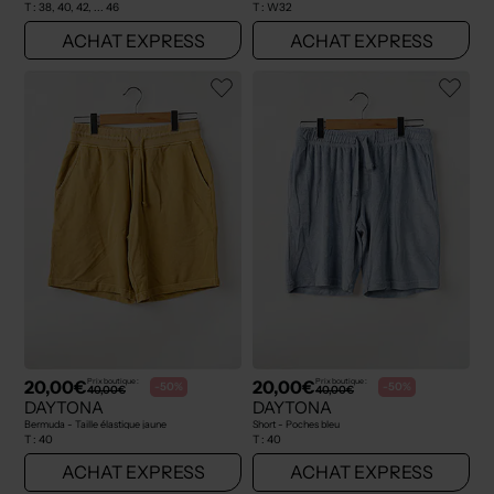
T :
38, 40, 42, ... 46
T :
W32
ACHAT EXPRESS
ACHAT EXPRESS
20,00€
20,00€
Prix boutique :
Prix boutique :
-50%
-50%
40,00€
40,00€
DAYTONA
DAYTONA
Bermuda - Taille élastique jaune
Short - Poches bleu
T :
40
T :
40
ACHAT EXPRESS
ACHAT EXPRESS