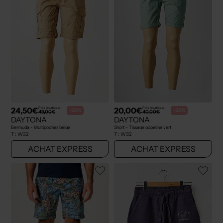
24,50€
20,00€
Prix boutique :
Prix boutique :
-50%
-50%
49,00€
40,00€
DAYTONA
DAYTONA
Bermuda - Multipoches beige
Short - Tissage popeline vert
T :
W32
T :
W32
ACHAT EXPRESS
ACHAT EXPRESS