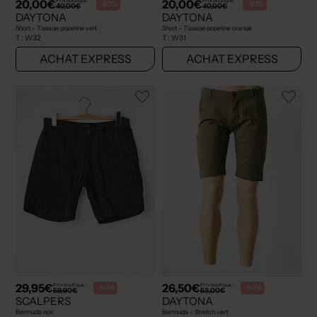
20,00€
20,00€
Prix boutique :
Prix boutique :
-50%
-50%
40,00€
40,00€
DAYTONA
DAYTONA
Short - Tissage popeline vert
Short - Tissage popeline orange
T :
W32
T :
W31
ACHAT EXPRESS
ACHAT EXPRESS
29,95€
26,50€
Prix boutique :
Prix boutique :
-50%
-50%
59,90€
53,00€
SCALPERS
DAYTONA
Bermuda noir
Bermuda - Stretch vert