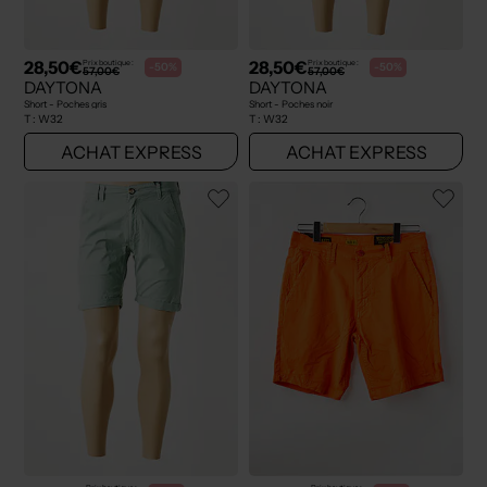
28,50€
28,50€
Prix boutique :
Prix boutique :
-50%
-50%
57,00€
57,00€
DAYTONA
DAYTONA
Short - Poches gris
Short - Poches noir
T :
W32
T :
W32
ACHAT EXPRESS
ACHAT EXPRESS