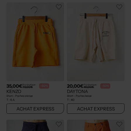
35,00€
20,00€
Prix boutique :
Prix boutique :
-50%
-50%
70,00€
40,00€
KENZO
DAYTONA
Short - Poches orange
Short - Poches beige
T :
6 A
T :
40
ACHAT EXPRESS
ACHAT EXPRESS