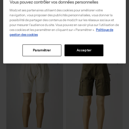
Vous pouvez contrôler vos données personnelles
Modz et ses partenaires utilisent des cookies pour améliorer votre
navigation, vous proposer des publicités personnalisées, vous donner la
possibilité de partager des contenus de modz.fr sur les réseaux sociaux et
pour mesurer l’audience du site. Vous pouvez en savoir plus sur l’utilisation de
94,50€
94,50€
Prix boutique :
Prix boutique :
-50%
-50%
189,00€
189,00€
ces cookies et les paramétrer en cliquant sur « Paramétrer ».
Politique de
JOSEPH RIBKOFF
JOSEPH RIBKOFF
gestion des cookies
Corsaire - Taille élastique blanc
Corsaire - Taille élastique bleu
T :
40, 46
T :
38
ACHAT EXPRESS
ACHAT EXPRESS
Paramétrer
Accepter