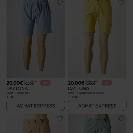
20,00€
20,00€
Prix boutique :
Prix boutique :
-50%
-50%
40,00€
40,00€
DAYTONA
DAYTONA
Short - Poches bleu
Short - Tissage popeline jaune
T :
40
T :
W32
ACHAT EXPRESS
ACHAT EXPRESS