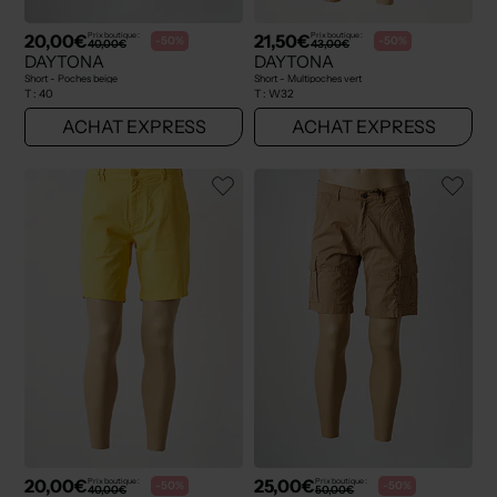
20,00€
21,50€
Prix boutique :
Prix boutique :
-50%
-50%
40,00€
43,00€
DAYTONA
DAYTONA
Short - Poches beige
Short - Multipoches vert
T :
40
T :
W32
ACHAT EXPRESS
ACHAT EXPRESS
20,00€
25,00€
Prix boutique :
Prix boutique :
-50%
-50%
40,00€
50,00€