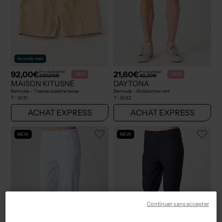
Seconde main
92,00€
21,60€
Prix neuf estimé :
Prix boutique :
-60%
-50%
230,00€
43,20€
MAISON KITUSNÉ
DAYTONA
Bermuda - Tissage popeline beige
Bermuda - Multipoches vert
T :
W31
T :
W32
ACHAT EXPRESS
ACHAT EXPRESS
NEW
NEW
Continuer sans accepter