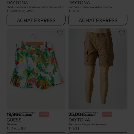
DAYTONA
DAYTONA
Short - Fermeture zippée sous rabat boutonné jaune
Bermuda - Tissage popeline marron
T :
W29, W30, W35
T :
W32
ACHAT EXPRESS
ACHAT EXPRESS
19,96€
25,00€
Prix boutique :
Prix boutique :
-50%
-50%
39,90€
50,00€
GUESS
DAYTONA
Short vert
Bermuda - Coupe droite marron
T :
12 A, ... 16 A
T :
W32