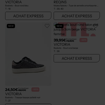
VICTORIA
REQINS
Baskets - Bout rond bleu
Mules/Sabots - Type de semelle amortissante marron
T :
18
T :
39, 40
ACHAT EXPRESS
ACHAT EXPRESS
NEW
NEW
39,95€
Prix boutique :
-50%
79,90€
VICTORIA
Baskets - Bout rond beige
T :
36
ACHAT EXPRESS
24,50€
Prix boutique :
-50%
49,00€
VICTORIA
Baskets - Tissage tissage pailleté noir
T :
27