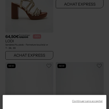
ACHAT EXPRESS
64,50€
Prix boutique :
-50%
129,00€
LODI
Sandales/Nu pieds - Fermeture boucle(s) or
T :
36, 39
ACHAT EXPRESS
NEW
NEW
Continuer sans accepter