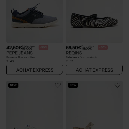
42,50€
59,50€
Prix boutique :
Prix boutique :
-50%
-50%
85,00€
119,00€
PEPE JEANS
REQINS
Baskets - Bout rond bleu
Ballerines - Bout carré noir
T :
40
T :
37
ACHAT EXPRESS
ACHAT EXPRESS
NEW
NEW