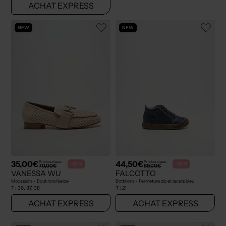
ACHAT EXPRESS
NEW
NEW
35,00€
44,50€
Prix boutique :
Prix boutique :
-50%
-50%
70,00€
89,00€
VANESSA WU
FALCOTTO
Mocassins - Bout rond beige
Bottillons - Fermeture zip et lacets bleu
T :
36, 37, 38
T :
21
ACHAT EXPRESS
ACHAT EXPRESS