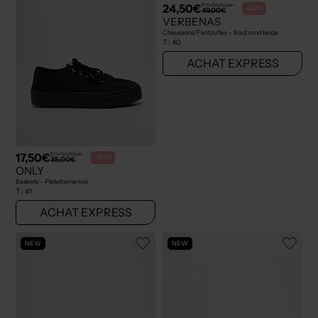
24,50€
Prix boutique :
-50%
49,00€
VERBENAS
Chaussons/Pantoufles - Bout rond beige
T :
40
ACHAT EXPRESS
17,50€
Prix boutique :
-50%
35,00€
ONLY
Baskets - Plateforme noir
T :
41
ACHAT EXPRESS
NEW
NEW