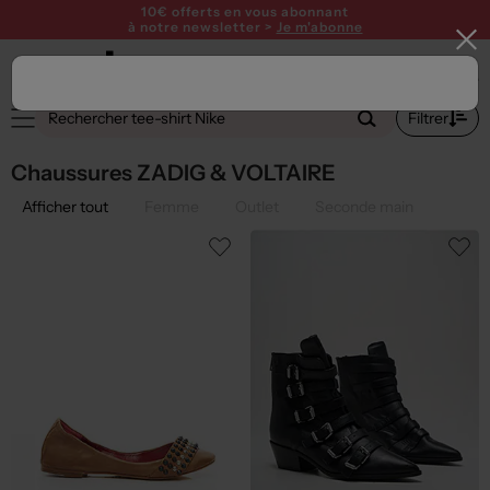
10€ offerts en vous abonnant
à notre newsletter >
Je m'abonne
1
Filtrer
Chaussures ZADIG & VOLTAIRE
Afficher tout
Femme
Outlet
Seconde main