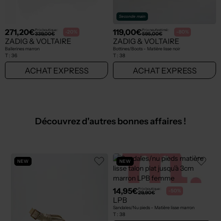
Seconde main
271,20€
119,00€
Prix boutique :
Prix neuf estimé :
-20%
-80%
339,00€
595,00€
ZADIG & VOLTAIRE
ZADIG & VOLTAIRE
Ballerines marron
Bottines/Boots - Matière lisse noir
T :
36
T :
38
ACHAT EXPRESS
ACHAT EXPRESS
Découvrez d'autres bonnes affaires !
NEW
NEW
14,95€
Prix boutique :
-50%
29,90€
LPB
Sandales/Nu pieds - Matière lisse marron
T :
38