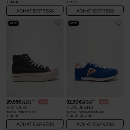
T :
40, 41
T :
20, 21
ACHAT EXPRESS
ACHAT EXPRESS
NEW
NEW
29,95€
32,50€
Prix boutique :
Prix boutique :
-50%
-50%
59,90€
65,00€
VICTORIA
PEPE JEANS
Baskets - Plateforme noir
Baskets - Fermeture lacets bleu
T :
38, 41
T :
33, 34, 35, ... 36
ACHAT EXPRESS
ACHAT EXPRESS