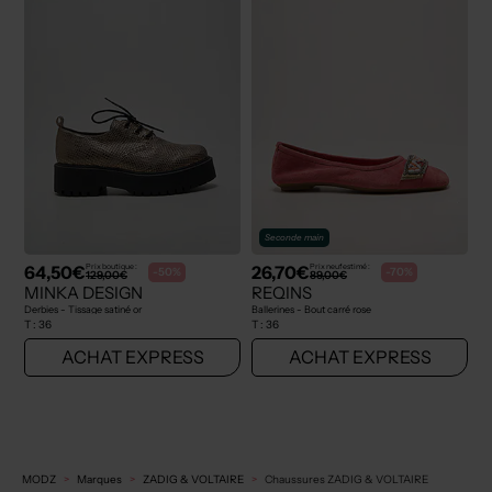
Seconde main
64,50€
26,70€
Prix boutique :
Prix neuf estimé :
-50%
-70%
129,00€
89,00€
MINKA DESIGN
REQINS
Derbies - Tissage satiné or
Ballerines - Bout carré rose
T :
36
T :
36
ACHAT EXPRESS
ACHAT EXPRESS
MODZ
Marques
ZADIG & VOLTAIRE
Chaussures ZADIG & VOLTAIRE