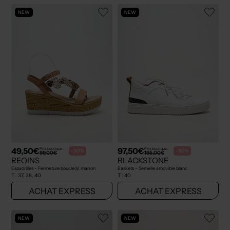
NEW
NEW
49,50€
97,50€
Prix boutique :
Prix boutique :
-50%
-50%
99,00€
195,00€
REQINS
BLACKSTONE
Espadrilles - Fermeture boucle(s) marron
Baskets - Semelle amovible blanc
T :
37, 38, 40
T :
40
ACHAT EXPRESS
ACHAT EXPRESS
NEW
NEW