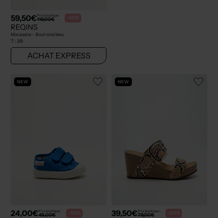
59,50€
Prix boutique :
-50%
119,00€
REQINS
Mocassins - Bout rond bleu
T :
39
ACHAT EXPRESS
NEW
NEW
24,00€
39,50€
Prix boutique :
Prix boutique :
-50%
-50%
48,00€
79,00€