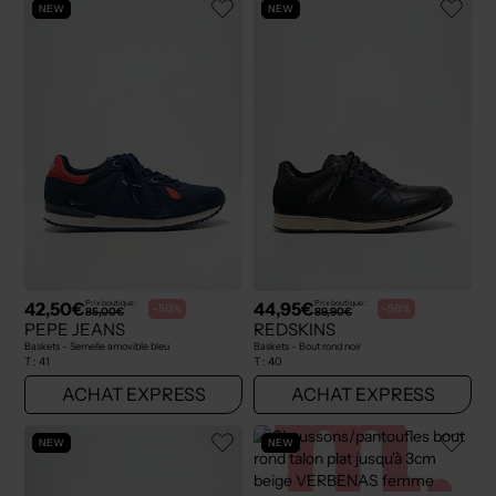
NEW
NEW
42,50€
44,95€
Prix boutique :
Prix boutique :
-50%
-50%
85,00€
89,90€
PEPE JEANS
REDSKINS
Baskets - Semelle amovible bleu
Baskets - Bout rond noir
T :
41
T :
40
ACHAT EXPRESS
ACHAT EXPRESS
NEW
NEW