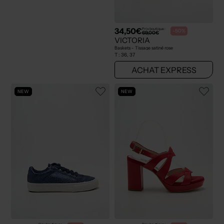
34,50€
Prix boutique :
-50%
69,00€
VICTORIA
Baskets - Tissage satiné rose
T :
36, 37
ACHAT EXPRESS
NEW
NEW