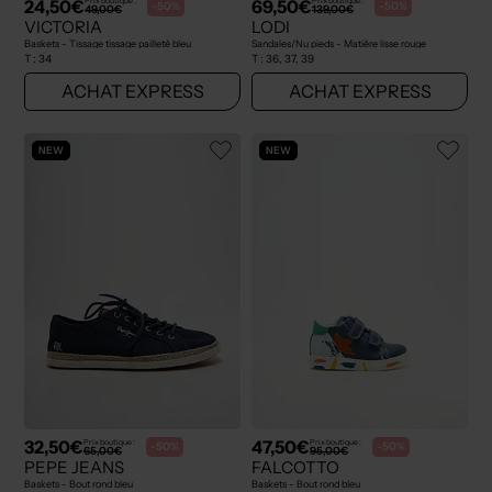
24,50€
69,50€
Prix boutique :
Prix boutique :
-50%
-50%
49,00€
139,00€
VICTORIA
LODI
Baskets - Tissage tissage pailleté bleu
Sandales/Nu pieds - Matière lisse rouge
T :
34
T :
36, 37, 39
ACHAT EXPRESS
ACHAT EXPRESS
NEW
NEW
32,50€
47,50€
Prix boutique :
Prix boutique :
-50%
-50%
65,00€
95,00€
PEPE JEANS
FALCOTTO
Baskets - Bout rond bleu
Baskets - Bout rond bleu