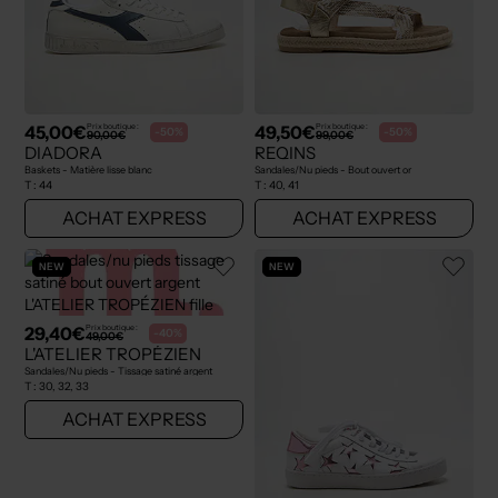
45,00€
49,50€
Prix boutique :
Prix boutique :
-50%
-50%
90,00€
99,00€
DIADORA
REQINS
Baskets - Matière lisse blanc
Sandales/Nu pieds - Bout ouvert or
T :
44
T :
40, 41
ACHAT EXPRESS
ACHAT EXPRESS
NEW
NEW
29,40€
Prix boutique :
-40%
49,00€
L'ATELIER TROPÉZIEN
Sandales/Nu pieds - Tissage satiné argent
T :
30, 32, 33
ACHAT EXPRESS