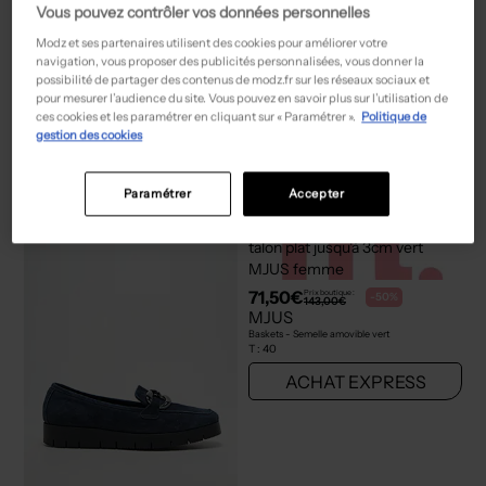
Vous pouvez contrôler vos données personnelles
Modz et ses partenaires utilisent des cookies pour améliorer votre
navigation, vous proposer des publicités personnalisées, vous donner la
possibilité de partager des contenus de modz.fr sur les réseaux sociaux et
pour mesurer l’audience du site. Vous pouvez en savoir plus sur l’utilisation de
44,50€
29,98€
Prix boutique :
Prix boutique :
-50%
-50%
89,00€
59,95€
ces cookies et les paramétrer en cliquant sur « Paramétrer ».
Politique de
VICTORIA
VERBENAS
gestion des cookies
Baskets - Tissage tissage pailleté argent
Espadrilles - Bout rond beige
T :
36, 39
T :
39
ACHAT EXPRESS
ACHAT EXPRESS
Paramétrer
Accepter
NEW
NEW
71,50€
Prix boutique :
-50%
143,00€
MJUS
Baskets - Semelle amovible vert
T :
40
ACHAT EXPRESS