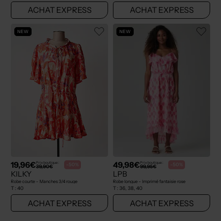
ACHAT EXPRESS
ACHAT EXPRESS
NEW
NEW
19,96€
49,98€
Prix boutique :
Prix boutique :
-50%
-50%
39,90€
99,95€
KILKY
LPB
Robe courte - Manches 3/4 rouge
Robe longue - Imprimé fantaisie rose
T :
40
T :
36, 38, 40
ACHAT EXPRESS
ACHAT EXPRESS