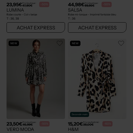
23,95€
44,98€
Prix boutique :
Prix boutique :
-50%
-50%
47,90€
89,95€
LUMINA
SALSA
Robe courte - Col v beige
Robe mi-longue - Imprimé fantaisie bleu
T :
36, 38
T :
36
ACHAT EXPRESS
ACHAT EXPRESS
NEW
NEW
Seconde main
23,50€
15,20€
Prix boutique :
Prix neuf estimé :
-50%
-60%
46,99€
38,00€
VERO MODA
H&M