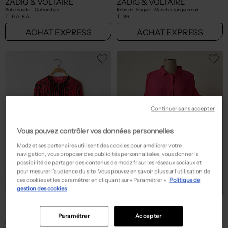
ZADIG & VOLTAIRE
ZADIG & VOLTAIRE
Robe courte - Col rond gris
Robe mi-longue - Manches longues noir
T :
6 A, 8 A
T :
36
ACHAT EXPRESS
ACHAT EXPRESS
Continuer sans accepter
Vous pouvez contrôler vos données personnelles
Modz et ses partenaires utilisent des cookies pour améliorer votre
navigation, vous proposer des publicités personnalisées, vous donner la
possibilité de partager des contenus de modz.fr sur les réseaux sociaux et
pour mesurer l’audience du site. Vous pouvez en savoir plus sur l’utilisation de
ces cookies et les paramétrer en cliquant sur « Paramétrer ».
Politique de
gestion des cookies
Seconde main
59,40€
19,50€
Prix neuf estimé :
Prix boutique :
-70%
-90%
198,00€
195,00€
ZADIG & VOLTAIRE
ZADIG & VOLTAIRE
Paramétrer
Accepter
Robe mi-longue - Imprimé fleurs rouge
Robe courte - Coupe fluide rose