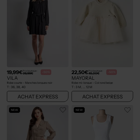
19,99€
22,50€
Prix boutique :
Prix boutique :
-50%
-50%
39,99€
45,00€
VILA
MAYORAL
Robe courte - Manches longues noir
Robe mi-longue - Col rond beige
T :
36, 38, 40
T :
3 M, ... 12 M
ACHAT EXPRESS
ACHAT EXPRESS
NEW
NEW