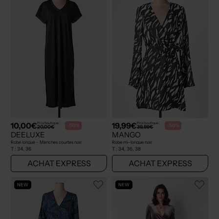
10,00€
19,99€
Prix boutique :
Prix boutique :
-50%
-50%
20,00€
39,99€
DEELUXE
MANGO
Robe longue - Manches courtes noir
Robe mi-longue noir
T :
34, 36
T :
34, 36, 38
ACHAT EXPRESS
ACHAT EXPRESS
NEW
NEW