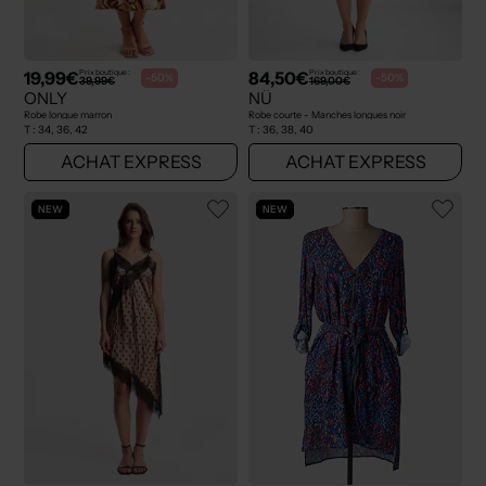
19,99€
84,50€
Prix boutique :
Prix boutique :
-50%
-50%
39,99€
169,00€
ONLY
NÜ
Robe longue marron
Robe courte - Manches longues noir
T :
34, 36, 42
T :
36, 38, 40
ACHAT EXPRESS
ACHAT EXPRESS
NEW
NEW