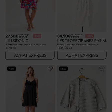
27,50€
34,50€
Prix boutique :
Prix boutique :
-50%
-50%
55,00€
69,00€
LILI SIDONIO
LES TROPEZIENNES PAR M.BE
Robe mi-longue - Imprimé fantaisie rose
Robe mi-longue - Manches courtes blanc
T :
40, 42
T :
34, 36, 38
ACHAT EXPRESS
ACHAT EXPRESS
NEW
NEW