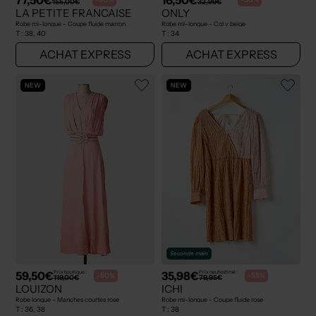
155,00€
32,99€
LA PETITE FRANCAISE
ONLY
Robe mi-longue - Coupe fluide marron
Robe mi-longue - Col v beige
T :
38, 40
T :
34
ACHAT EXPRESS
ACHAT EXPRESS
NEW
NEW
Seconde main
59,50€
35,98€
Prix boutique :
Prix neuf estimé :
-50%
-55%
119,00€
79,95€
LOUIZON
ICHI
Robe longue - Manches courtes rose
Robe mi-longue - Coupe fluide rose
T :
36, 38
T :
38