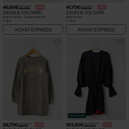
46,50€
41,70€
Prix boutique :
Prix boutique :
-70%
-70%
155,00€
139,00€
ZADIG & VOLTAIRE
ZADIG & VOLTAIRE
Robe mi-longue - Coupe évasée noir
Robe pull rose
T :
8 A
T :
12 A
ACHAT EXPRESS
ACHAT EXPRESS
Seconde main
26,70€
103,50€
Prix boutique :
Prix neuf estimé :
-70%
-70%
89,00€
345,00€