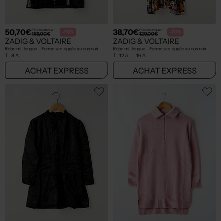
50,70€
38,70€
Prix boutique :
Prix boutique :
-70%
-70%
169,00€
129,00€
ZADIG & VOLTAIRE
ZADIG & VOLTAIRE
Robe mi-longue - Fermeture zippée au dos noir
Robe mi-longue - Fermeture zippée au dos noir
T :
8 A
T :
12 A, ... 16 A
ACHAT EXPRESS
ACHAT EXPRESS