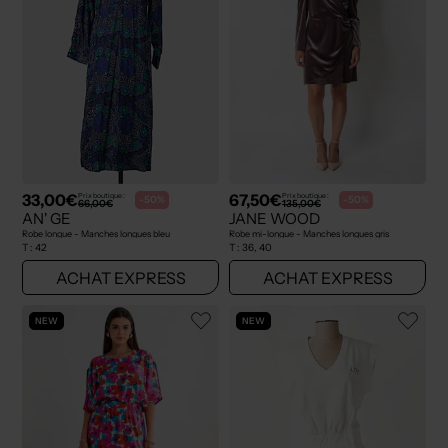
33,00€
67,50€
Prix boutique :
Prix boutique :
-50%
-50%
66,00€
135,00€
AN' GE
JANE WOOD
Robe longue - Manches longues bleu
Robe mi-longue - Manches longues gris
T :
42
T :
36, 40
ACHAT EXPRESS
ACHAT EXPRESS
NEW
NEW