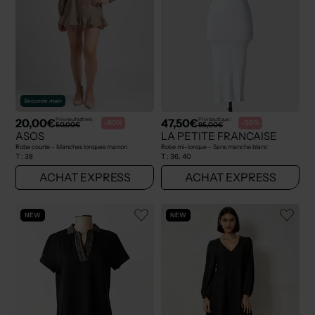
Seconde main
20,00€
47,50€
Prix neuf estimé :
Prix boutique :
-60%
-50%
50,00€
95,00€
ASOS
LA PETITE FRANCAISE
Robe courte - Manches longues marron
Robe mi-longue - Sans manche blanc
T :
38
T :
36, 40
ACHAT EXPRESS
ACHAT EXPRESS
NEW
NEW