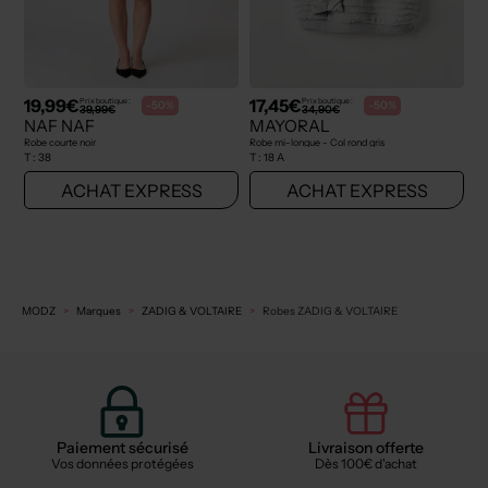
19,99€
17,45€
Prix boutique :
Prix boutique :
-50%
-50%
39,99€
34,90€
NAF NAF
MAYORAL
Robe courte noir
Robe mi-longue - Col rond gris
T :
38
T :
18 A
ACHAT EXPRESS
ACHAT EXPRESS
MODZ
Marques
ZADIG & VOLTAIRE
Robes ZADIG & VOLTAIRE
Paiement sécurisé
Livraison offerte
Vos données protégées
Dès 100€ d'achat