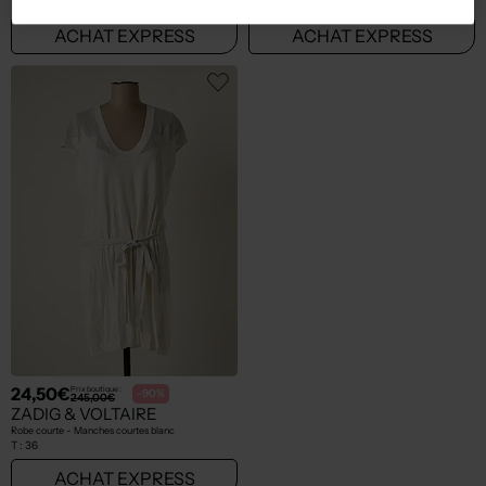
T :
36
T :
36
ACHAT EXPRESS
ACHAT EXPRESS
24,50€
Prix boutique :
-90%
245,00€
ZADIG & VOLTAIRE
Robe courte - Manches courtes blanc
T :
36
ACHAT EXPRESS