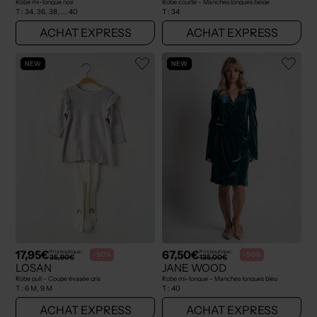
Robe mi-longue noir
Robe courte - Manches longues beige
T :
34, 36, 38, ... 40
T :
34
ACHAT EXPRESS
ACHAT EXPRESS
NEW
NEW
17,95€
67,50€
Prix boutique :
Prix boutique :
-50%
-50%
35,90€
135,00€
LOSAN
JANE WOOD
Robe pull - Coupe évasée gris
Robe mi-longue - Manches longues bleu
T :
6 M, 9 M
T :
40
ACHAT EXPRESS
ACHAT EXPRESS