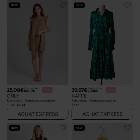
NEW
NEW
25,00€
39,97€
Prix boutique :
Prix boutique :
-50%
-50%
50,00€
79,95€
ONLY
KAFFE
Robe courte - Manches courtes marron
Robe longue - Manches longues vert
T :
38, 42, 44
T :
46
ACHAT EXPRESS
ACHAT EXPRESS
NEW
NEW