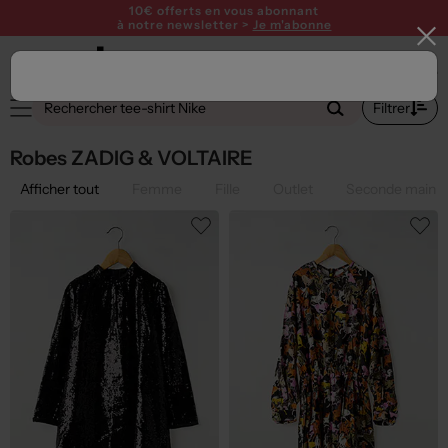
10€ offerts en vous abonnant
à notre newsletter >
Je m'abonne
1
Filtrer
Robes ZADIG & VOLTAIRE
Afficher tout
Femme
Fille
Outlet
Seconde main