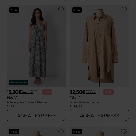
NEW
NEW
Seconde main
15,20€
22,50€
Prix neuf estimé :
Prix boutique :
-60%
-50%
38,00€
44,99€
H&M
ONLY
Robe longue - Coupe cintrée noir
Robe mi-longue marron
T :
38
T :
36, 38
ACHAT EXPRESS
ACHAT EXPRESS
NEW
NEW