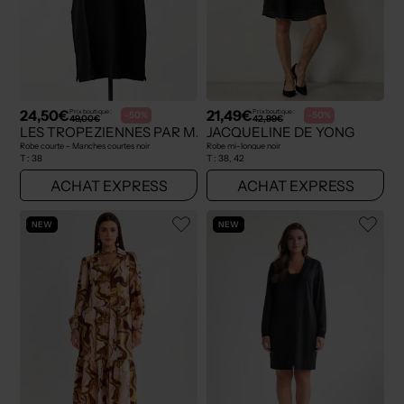
24,50€
21,49€
Prix boutique :
Prix boutique :
-50%
-50%
49,00€
42,99€
LES TROPEZIENNES PAR M.BELARBI
JACQUELINE DE YONG
Robe courte - Manches courtes noir
Robe mi-longue noir
T :
38
T :
38, 42
ACHAT EXPRESS
ACHAT EXPRESS
NEW
NEW