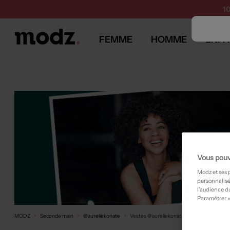
1
FEMME
HOMME
ENFA
Vous pouv
Modz et ses 
personnalisé
l’audience du
Paramétrer »
MODZ
Seconde main
@aureliekonate
Vestes @aureliekonate occasion