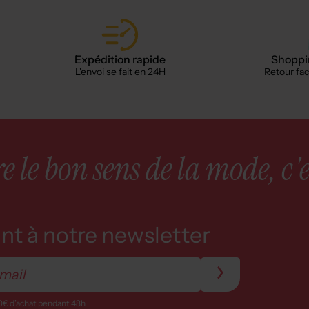
Expédition rapide
Shoppin
L'envoi se fait en 24H
Retour faci
 le bon sens de la mode, c'e
t à notre newsletter
0€ d’achat pendant 48h