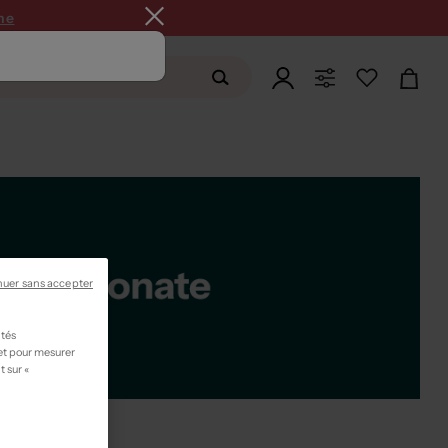
ne
nuer sans accepter
ités
 et pour mesurer
t sur «