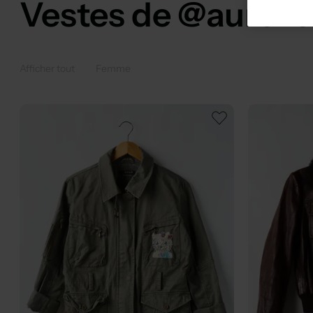
Vestes de @aureli
Afficher tout
Femme