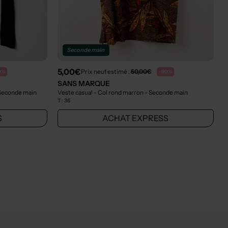
Seconde main
5,00€
Prix neuf estimé :
50,00€
0%
-90%
SANS MARQUE
Seconde main
Veste casual - Col rond marron
- Seconde main
T :
36
S
ACHAT EXPRESS