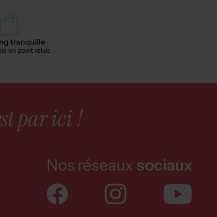
g tranquille
le en point relais
st par ici !
Nos réseaux
sociaux