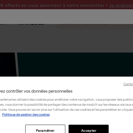
0€ offerts en vous abonnant
à notre newsletter >
Je m'abon
NT
MARQUES
Conti
ez contrôler vos données personnelles
partenaires utilisent des cookies pour améliorer votre navigation, vous proposer des public
es, vous donner la possibilité de partager des contenus de modz.fr sur les réseaux sociaux
 site. Vous pouvez en savoir plus sur l’utilisation de ces cookies et les paramétrer en cliquan
.
Politique de gestion des cookies
Paramétrer
Accepter