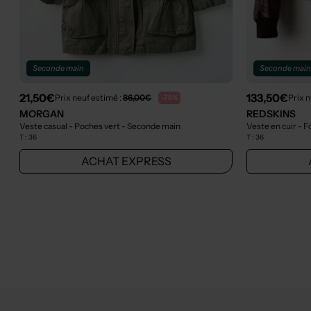
Seconde main
Seconde mai
21,50€
133,50€
Prix neuf estimé :
86,00€
Prix n
-75%
MORGAN
REDSKINS
Veste casual - Poches vert
- Seconde main
Veste en cuir - 
T :
36
T :
36
ACHAT EXPRESS