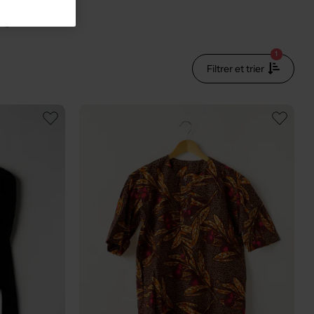
ain
1
Filtrer et trier