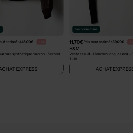
n
Seconde main
11,70€
euf estimé :
445,00€
Prix neuf estimé :
39,00€
-70%
-7
H&M
Fourrure synthétique marron
- Seconde main
Veste casual - Manches longues noir
- 
T :
36
ACHAT EXPRESS
ACHAT EXPRES