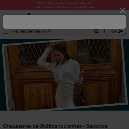
10€ offerts en vous abonnant
à notre newsletter >
Je m'abonne
1
Filtrer
Chaussures de @chicandclothes - Seconde