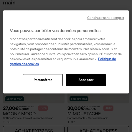
main
Afficher tout
Femme
Continuer sans accepter
Vous pouvez contrôler vos données personnelles
Modz et ses partenaires utilisent des cookies pour améliorer votre
navigation, vous proposer des publicités personnalisées, vous donner la
possibilité de partager des contenus de modz.fr sur les réseaux sociaux et
pour mesurer l’audience du site. Vous pouvez en savoir plus sur l’utilisation de
ces cookies et les paramétrer en cliquant sur « Paramétrer ».
Politique de
gestion des cookies
Paramétrer
Accepter
Seconde main
Seconde main
27,00€
30,00€
Prix neuf estimé :
Prix neuf estimé :
-55%
-80%
60,00€
150,00€
MOONY MOOD
M.MOUSTACHE
Bottines/Boots - Fermeture zippée marron
Bottines/Boots - Matière lisse noir
T :
38
T :
37
ACHAT EXPRESS
ACHAT EXPRESS