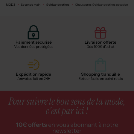
MODZ
Seconde main
@chicandclothes
Chaussures @chicandclothes occasion
Paiement sécurisé
Livraison offerte
Vos données protégées
Dès 100€ d'achat
Expédition rapide
Shopping tranquille
L'envoi se fait en 24H
Retour facile en point relais
Pour suivre le bon sens de la mode,
c'est par ici !
10€ offerts
en vous abonnant à notre
newsletter