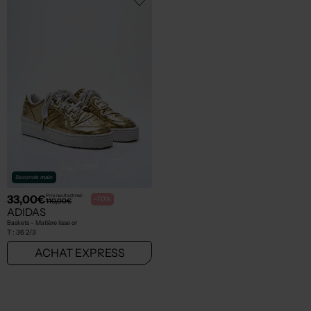
Seconde main
33,00€
Prix neuf estimé :
-70%
110,00€
ADIDAS
Baskets - Matière lisse or
T :
36 2/3
ACHAT EXPRESS