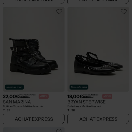
Seconde main
Seconde main
22,00€
18,00€
Prix neuf estimé :
Prix neuf estimé :
-80%
-80%
110,00€
90,00€
SAN MARINA
BRYAN STEPWISE
Bottines/Boots - Matière lisse noir
Ballerines - Matière lisse noir
T :
37
T :
36
ACHAT EXPRESS
ACHAT EXPRESS