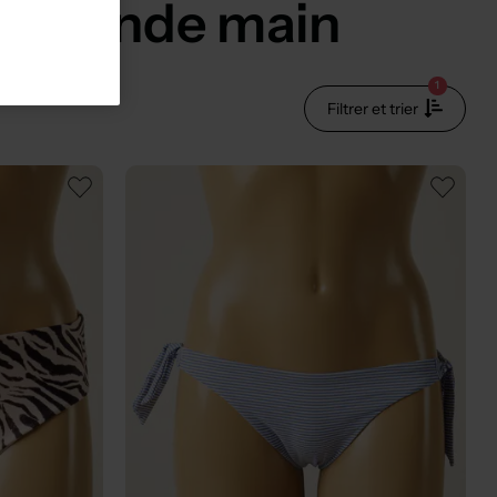
- Seconde main
1
Filtrer et trier