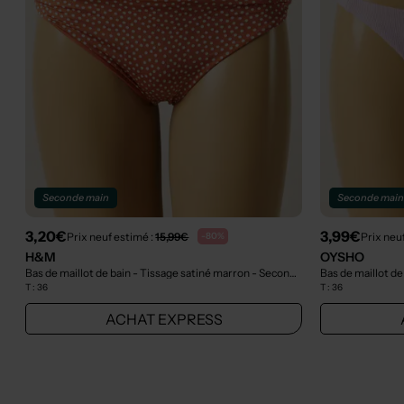
Seconde main
Seconde mai
3,20€
3,99€
Prix neuf estimé :
15,99€
Prix neu
-80%
H&M
OYSHO
Bas de maillot de bain - Tissage satiné marron
- Seconde main
Bas de maillot de
T :
36
T :
36
ACHAT EXPRESS