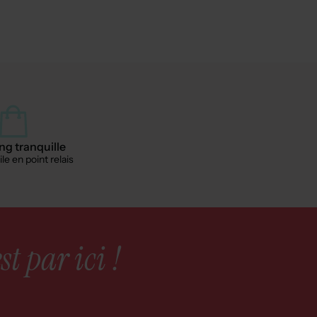
g tranquille
le en point relais
st par ici !