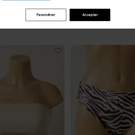
de @chicandclothes 
Paramétrer
Accepter