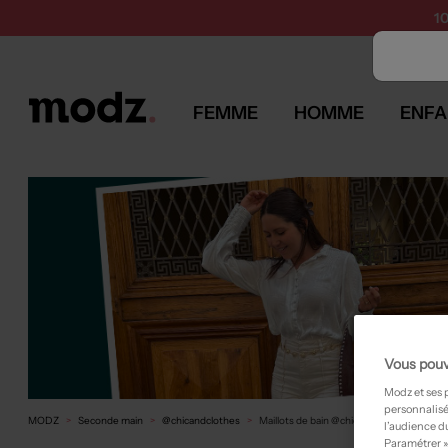
1
FEMME
HOMME
ENFA
Vous pouv
Modz et ses 
personnalisé
MODZ
Seconde main
@chicandclothes
Maillots de bain @chicandclothes occasio
l’audience du
Paramétrer »