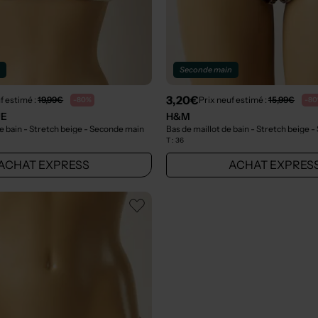
n
Seconde main
3,20€
f estimé :
19,99€
Prix neuf estimé :
15,99€
-80%
-8
UE
H&M
e bain - Stretch beige
n
- Seconde main
Bas de maillot de bain - Stretch beige
-
T :
36
ACHAT EXPRESS
ACHAT EXPRES