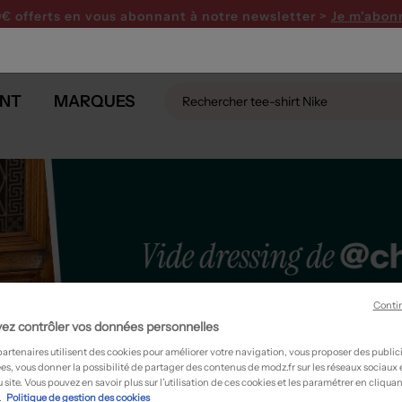
0€ offerts en vous abonnant
à notre newsletter >
Je m'abon
NT
MARQUES
Conti
ez contrôler vos données personnelles
partenaires utilisent des cookies pour améliorer votre navigation, vous proposer des public
es, vous donner la possibilité de partager des contenus de modz.fr sur les réseaux sociaux
n
 site. Vous pouvez en savoir plus sur l’utilisation de ces cookies et les paramétrer en cliquan
.
Politique de gestion des cookies