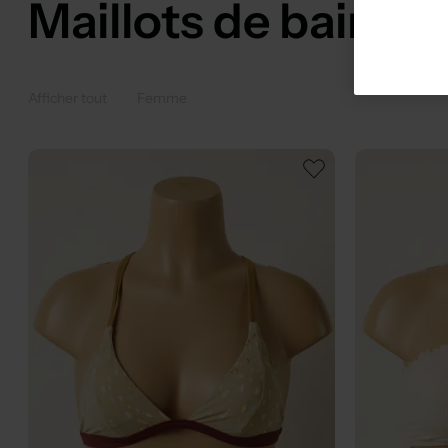
Maillots de bain 
Afficher tout
Femme