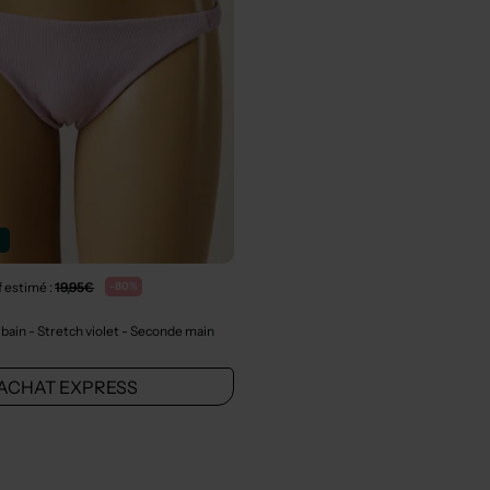
n
f estimé :
19,95€
-80%
 bain - Stretch violet
- Seconde main
ACHAT EXPRESS