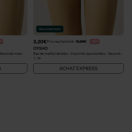
Seconde main
3,20€
Prix neuf estimé :
15,99€
0%
-80%
OYSHO
 Seconde main
Bas de maillot de bain - Imprimé rayures bleu
- Seconde main
T :
36
S
ACHAT EXPRESS