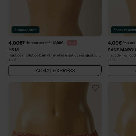
Seconde main
Seconde mai
4,00€
4,00€
Prix neuf estimé :
19,99€
Prix neu
-80%
H&M
SANS MARQ
Haut de maillot de bain - Bretelles élastiquées ajustables vert
Haut de maillot d
- Seconde mai
T :
36
T :
36
ACHAT EXPRESS