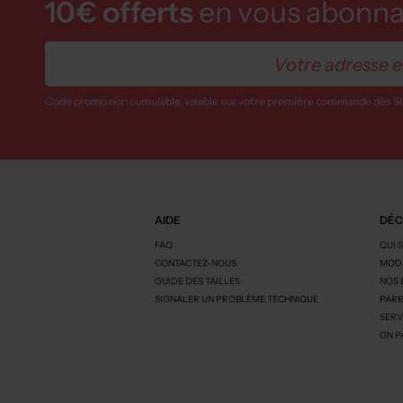
10€ offerts
en vous abonnan
Code promo non cumulable, valable sur votre première commande dès 5
AIDE
DÉC
FAQ
QUI 
CONTACTEZ-NOUS
MODE
GUIDE DES TAILLES
NOS
SIGNALER UN PROBLÈME TECHNIQUE
PARR
SERV
ON P