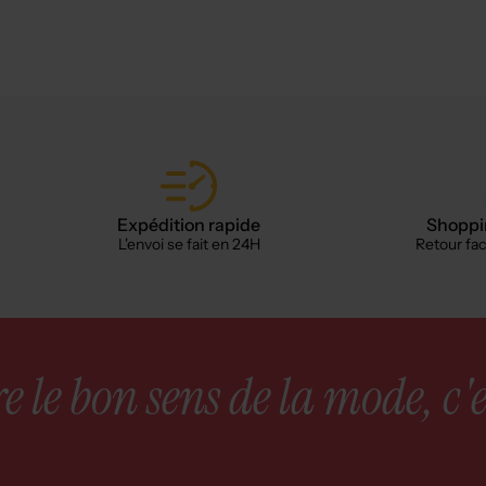
Expédition rapide
Shoppin
L'envoi se fait en 24H
Retour faci
 le bon sens de la mode, c'e