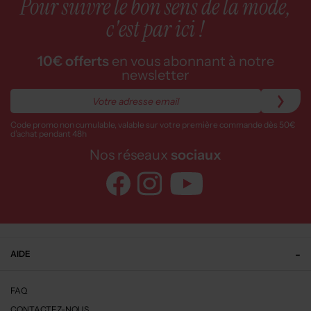
Pour suivre le bon sens de la mode,
c'est par ici !
10€ offerts
en vous abonnant à notre
newsletter
Code promo non cumulable, valable sur votre première commande dès 50€
d’achat pendant 48h
Nos réseaux
sociaux
AIDE
FAQ
CONTACTEZ-NOUS