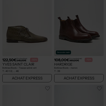
Seconde main
122,50€
108,00€
Prix boutique :
Prix neuf estimé :
-50%
-70%
245,00€
360,00€
YVES SAINT CLAIR
HARDRIGE
Bottines/Boots - Tissage satiné vert
Bottines/Boots - marron
T :
40 1/2, ... 46
T :
39
ACHAT EXPRESS
ACHAT EXPRESS