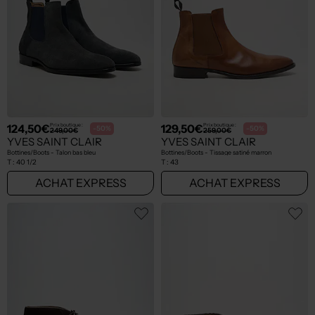
124,50€
129,50€
Prix boutique :
Prix boutique :
-50%
-50%
249,00€
259,00€
YVES SAINT CLAIR
YVES SAINT CLAIR
Bottines/Boots - Talon bas bleu
Bottines/Boots - Tissage satiné marron
T :
40 1/2
T :
43
ACHAT EXPRESS
ACHAT EXPRESS