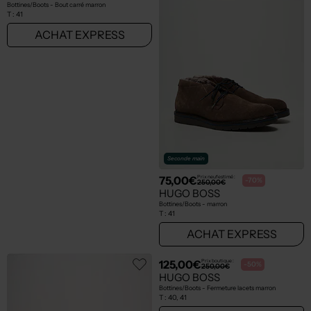
Seconde main
Seconde main
29,70€
75,00€
Prix neuf estimé :
Prix neuf estimé :
-70%
-70%
99,00€
250,00€
SMANN
HUGO BOSS
Bottines/Boots - Bout carré marron
Bottines/Boots - marron
T :
41
T :
41
ACHAT EXPRESS
ACHAT EXPRESS