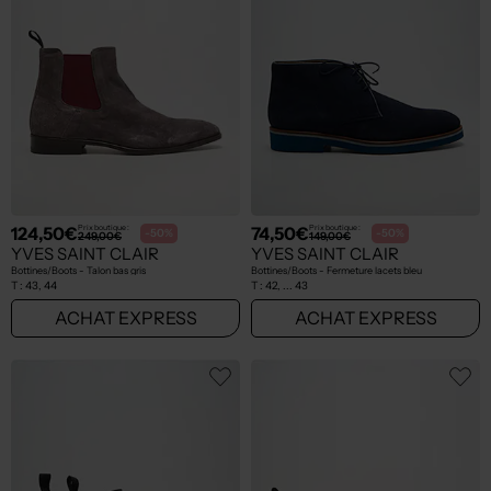
124,50€
74,50€
Prix boutique :
Prix boutique :
-50%
-50%
249,00€
149,00€
YVES SAINT CLAIR
YVES SAINT CLAIR
Bottines/Boots - Talon bas gris
Bottines/Boots - Fermeture lacets bleu
T :
43, 44
T :
42, ... 43
ACHAT EXPRESS
ACHAT EXPRESS