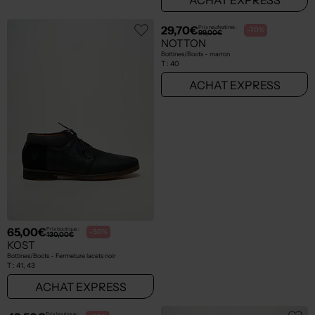
Seconde main
65,00€
29,70€
Prix boutique :
Prix neuf estimé :
-50%
-70%
130,00€
99,00€
KOST
NOTTON
Bottines/Boots - Fermeture lacets noir
Bottines/Boots - marron
T :
41, 43
T :
40
ACHAT EXPRESS
ACHAT EXPRESS