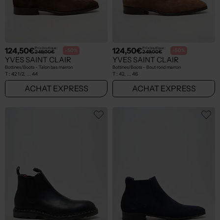
124,50€
124,50€
Prix boutique :
Prix boutique :
-50%
-50%
249,00€
249,00€
YVES SAINT CLAIR
YVES SAINT CLAIR
Bottines/Boots - Talon bas marron
Bottines/Boots - Bout rond marron
T :
42 1/2, ... 44
T :
42, ... 46
ACHAT EXPRESS
ACHAT EXPRESS