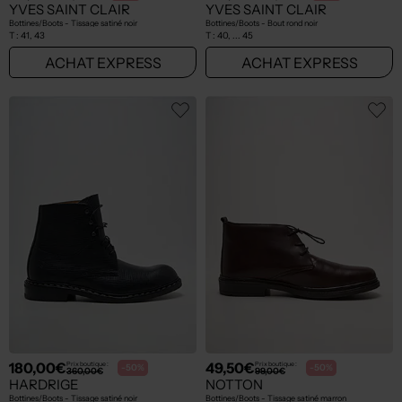
YVES SAINT CLAIR
YVES SAINT CLAIR
Bottines/Boots - Tissage satiné noir
Bottines/Boots - Bout rond noir
T :
41, 43
T :
40, ... 45
ACHAT EXPRESS
ACHAT EXPRESS
180,00€
49,50€
Prix boutique :
Prix boutique :
-50%
-50%
360,00€
99,00€
HARDRIGE
NOTTON
Bottines/Boots - Tissage satiné noir
Bottines/Boots - Tissage satiné marron