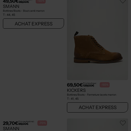
49,50€
69,50€
Prix boutique :
Prix boutique :
-50%
-50%
99,00€
139,00€
SMANN
KICKERS
Bottines/Boots - Bout carré marron
Bottines/Boots - Fermeture lacets marron
T :
44, 45
T :
41, 45
ACHAT EXPRESS
ACHAT EXPRESS