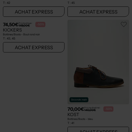
T :
42
T :
45
ACHAT EXPRESS
ACHAT EXPRESS
Seconde main
74,50€
70,00€
Prix boutique :
Prix neuf estimé :
-50%
-50%
149,00€
140,00€
KICKERS
KOST
Bottines/Boots - Bout rond noir
Bottines/Boots - bleu
T :
43, 45
T :
41
ACHAT EXPRESS
ACHAT EXPRESS