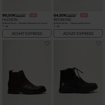
90,00€
64,50€
Prix boutique :
Prix boutique :
-50%
-50%
180,00€
129,00€
HUDSON
REDSKINS
Bottines/Boots - Semelle extérieure cuir marron
Bottines/Boots - Tissage satiné marron
T :
44
T :
40
ACHAT EXPRESS
ACHAT EXPRESS