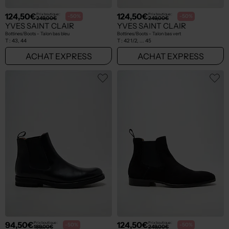
124,50€
124,50€
Prix boutique :
Prix boutique :
-50%
-50%
249,00€
249,00€
YVES SAINT CLAIR
YVES SAINT CLAIR
Bottines/Boots - Talon bas bleu
Bottines/Boots - Talon bas vert
T :
43, 44
T :
42 1/2, ... 45
ACHAT EXPRESS
ACHAT EXPRESS
94,50€
124,50€
Prix boutique :
Prix boutique :
-50%
-50%
189,00€
249,00€