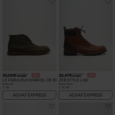
55,00€
32,47€
Prix boutique :
Prix boutique :
-50%
-50%
109,99€
64,95€
LE FABULEUX MARCEL DE BRUXELLES
ZEB STYLE LAB
Boots vert
Boots marron
T :
43
T :
41, 45
ACHAT EXPRESS
ACHAT EXPRESS