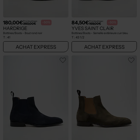
180,00€
84,50€
Prix boutique :
Prix boutique :
-50%
-50%
360,00€
169,00€
HARDRIGE
YVES SAINT CLAIR
Bottines/Boots - Bout rond noir
Bottines/Boots - Semelle extérieure cuir bleu
T :
41
T :
43 1/2
ACHAT EXPRESS
ACHAT EXPRESS