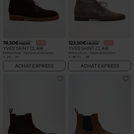
74,50€
122,50€
Prix boutique :
Prix boutique :
-50%
-50%
149,00€
245,00€
YVES SAINT CLAIR
YVES SAINT CLAIR
Bottines/Boots - Fermeture lacets marron
Bottines/Boots - Tissage satiné marron
T :
39, ... 43
T :
40 1/2, ... 46
ACHAT EXPRESS
ACHAT EXPRESS