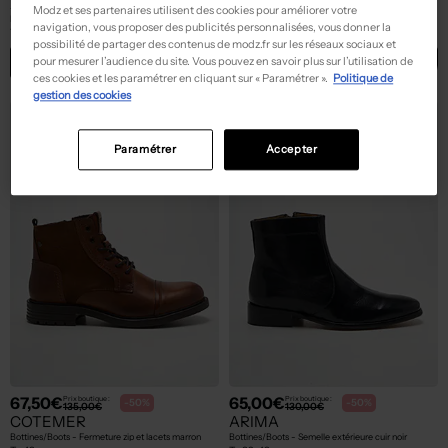
ARIMA
ARIMA
Modz et ses partenaires utilisent des cookies pour améliorer votre
Bottines/Boots - Fermeture zippée noir
Bottines/Boots - Fermeture zippée noir
navigation, vous proposer des publicités personnalisées, vous donner la
T :
44, 45
T :
40
possibilité de partager des contenus de modz.fr sur les réseaux sociaux et
ACHAT EXPRESS
ACHAT EXPRESS
pour mesurer l’audience du site. Vous pouvez en savoir plus sur l’utilisation de
ces cookies et les paramétrer en cliquant sur « Paramétrer ».
Politique de
gestion des cookies
Paramétrer
Accepter
67,50€
65,00€
Prix boutique :
Prix boutique :
-50%
-50%
135,00€
130,00€
COTEMER
ARIMA
Bottines/Boots - Fermeture zip et lacets marron
Bottines/Boots - Semelle extérieure cuir noir