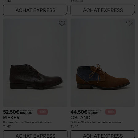
T :
43
T :
39, 43
ACHAT EXPRESS
ACHAT EXPRESS
52,50€
44,50€
Prix boutique :
Prix boutique :
-50%
-50%
105,00€
89,00€
RIEKER
ORLAND
Bottines/Boots - Tissage satiné marron
Bottines/Boots - Fermeture lacets marron
T :
47
T :
44
ACHAT EXPRESS
ACHAT EXPRESS