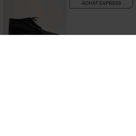
49,50€
125,00€
Prix boutique :
Prix boutique :
-50%
-50%
99,00€
250,00€
NOTTON
HUGO BOSS
Bottines/Boots - Bout carré noir
Bottines/Boots - Fermeture lacets marron
T :
44
T :
40, 41
ACHAT EXPRESS
ACHAT EXPRESS