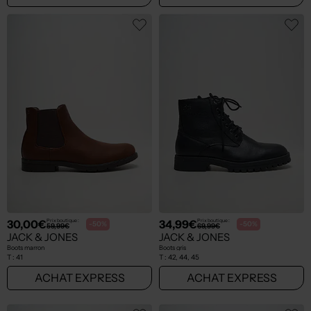
30,00€
34,99€
Prix boutique :
Prix boutique :
-50%
-50%
59,99€
69,99€
JACK & JONES
JACK & JONES
Boots marron
Boots gris
T :
41
T :
42, 44, 45
ACHAT EXPRESS
ACHAT EXPRESS