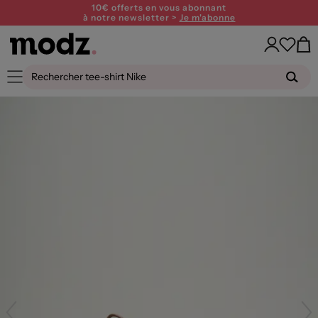
10€ offerts en vous abonnant
à notre newsletter >
Je m'abonne