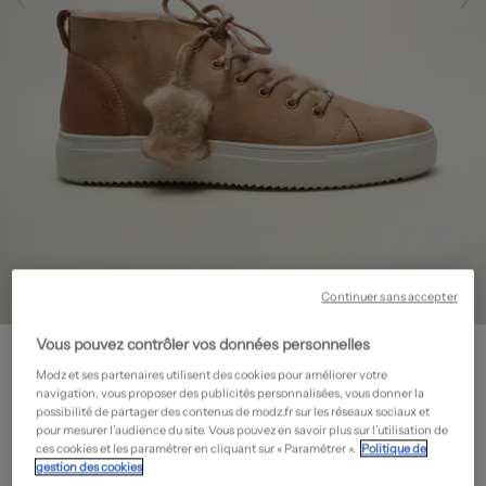
Continuer sans accepter
BLACKSTONE
Vous pouvez contrôler vos données personnelles
Baskets - Fourrée
- Outlet
Modz et ses partenaires utilisent des cookies pour améliorer votre
navigation, vous proposer des publicités personnalisées, vous donner la
59,60€
possibilité de partager des contenus de modz.fr sur les réseaux sociaux et
pour mesurer l’audience du site. Vous pouvez en savoir plus sur l’utilisation de
-60%
Prix boutique :
149,00€
?
ces cookies et les paramétrer en cliquant sur « Paramétrer ».
Politique de
gestion des cookies
Guide des tailles