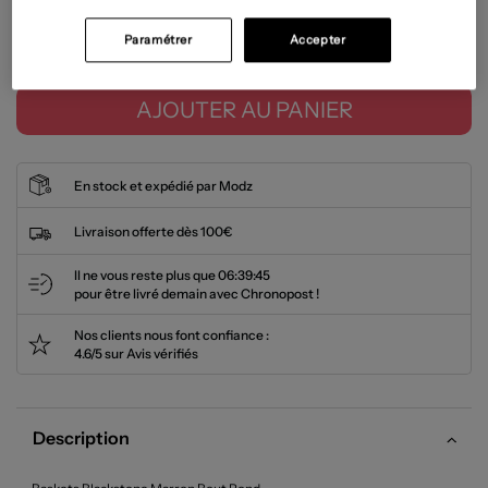
Paramétrer
Accepter
Tailles disponibles
AJOUTER AU PANIER
En stock et expédié par Modz
Livraison offerte dès 100€
Il ne vous reste plus que
06:39:44
pour être livré demain avec Chronopost !
Nos clients nous font confiance :
4.6/5 sur Avis vérifiés
Description