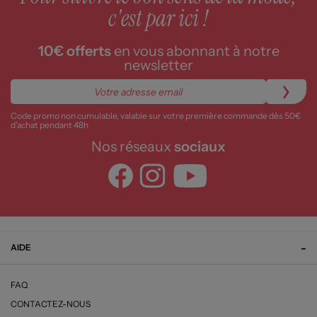
c'est par ici !
10€ offerts
en vous abonnant à notre
newsletter
Code promo non cumulable, valable sur votre première commande dès 50€
d’achat pendant 48h
Nos réseaux
sociaux
AIDE
FAQ
CONTACTEZ-NOUS