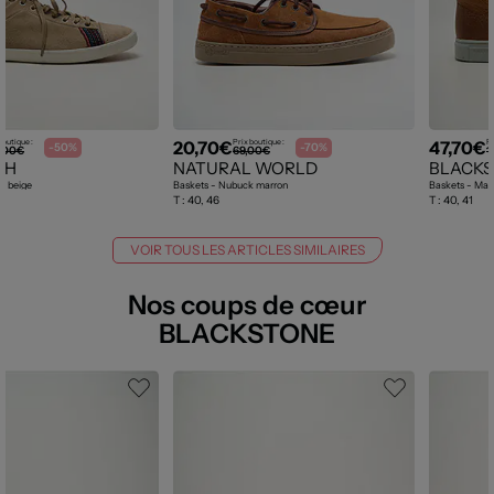
20,70€
47,70€
boutique :
Prix boutique :
Pr
-50%
-70%
,00€
69,00€
1
TH
NATURAL WORLD
BLACK
d beige
Baskets - Nubuck marron
Baskets - Mati
T :
40, 46
T :
40, 41
VOIR TOUS LES ARTICLES SIMILAIRES
Nos coups de cœur
BLACKSTONE