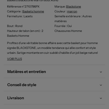
Baskets Blackstone Marron Bout Rond
Référence n°2710796PX
Marque :
Blackstone
Catégorie :
Baskets homme
Couleur
:
marron
Fermeture
: Lacets
Semelle extérieure
: Autres
matières
Bout
: Rond
Fourrée
: Oui
Hauteur de talon (en cm)
: 2
Chaussures Homme
Baskets Homme
Profitez d’une véritable bonne affaire avec cette basket pour homme
signée BLACKSTONE, un modèle tendance qui allie confort et style
urbain. Sa tige montante en cuir suédé s’habille d’un joli beige naturel
avec des touches de cuir lisse à l’arrière, tandis que la finition doublée de
VOIR PLUS
fourrure apporte une note cosy et originale. Ce modèle affiche aussi des
détails travaillés comme les lacets ronds robustes et une semelle
Matières et entretien
blanche épaisse pour une allure actuelle à prix mini. C’est l’opportunité
parfaite de s’offrir une chaussure de qualité premium sans se ruiner.
Conseil de style
Livraison