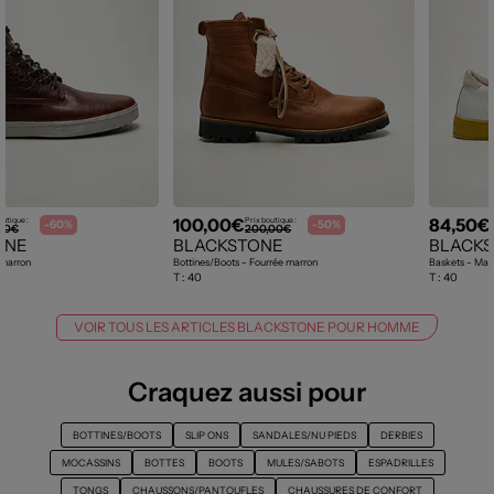
100,00€
84,50€
outique :
Prix boutique :
-60%
-50%
,90€
200,00€
ONE
BLACKSTONE
BLACK
 marron
Bottines/Boots - Fourrée marron
Baskets - Mati
T :
40
T :
40
VOIR TOUS LES ARTICLES BLACKSTONE POUR HOMME
Craquez aussi pour
BOTTINES/BOOTS
SLIP ONS
SANDALES/NU PIEDS
DERBIES
MOCASSINS
BOTTES
BOOTS
MULES/SABOTS
ESPADRILLES
TONGS
CHAUSSONS/PANTOUFLES
CHAUSSURES DE CONFORT